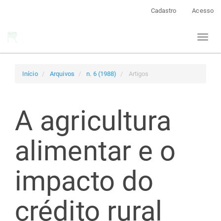
Navegação
Cadastro
Acesso
Principal
Conteúdo
Toggl
principal
naviga
Barra
Lateral
Início
Arquivos
n. 6 (1988)
Artigos
A agricultura
alimentar e o
impacto do
crédito rural