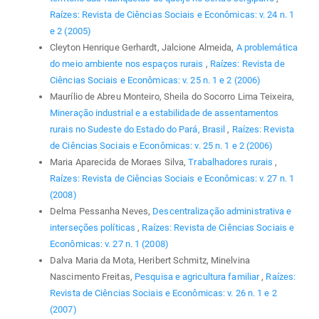
Raízes: Revista de Ciências Sociais e Econômicas: v. 24 n. 1
e 2 (2005)
Cleyton Henrique Gerhardt, Jalcione Almeida,
A problemática
do meio ambiente nos espaços rurais
,
Raízes: Revista de
Ciências Sociais e Econômicas: v. 25 n. 1 e 2 (2006)
Maurílio de Abreu Monteiro, Sheila do Socorro Lima Teixeira,
Mineração industrial e a estabilidade de assentamentos
rurais no Sudeste do Estado do Pará, Brasil
,
Raízes: Revista
de Ciências Sociais e Econômicas: v. 25 n. 1 e 2 (2006)
Maria Aparecida de Moraes Silva,
Trabalhadores rurais
,
Raízes: Revista de Ciências Sociais e Econômicas: v. 27 n. 1
(2008)
Delma Pessanha Neves,
Descentralização administrativa e
interseções políticas
,
Raízes: Revista de Ciências Sociais e
Econômicas: v. 27 n. 1 (2008)
Dalva Maria da Mota, Heribert Schmitz, Minelvina
Nascimento Freitas,
Pesquisa e agricultura familiar
,
Raízes:
Revista de Ciências Sociais e Econômicas: v. 26 n. 1 e 2
(2007)