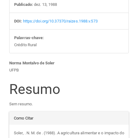
Publicado:
dez. 13, 1988
DOI:
https://doi.org/10.37370/raizes.1988.v.573
Palavras-chave:
Crédito Rural
Conteúdo
Norma Montalvo de Soler
UFPB
do
Resumo
artigo
Sem resumo.
principal
Detalhes
Como Citar
do
Soler, . N. M. de . (1988). A agricultura alimentar e o impacto do