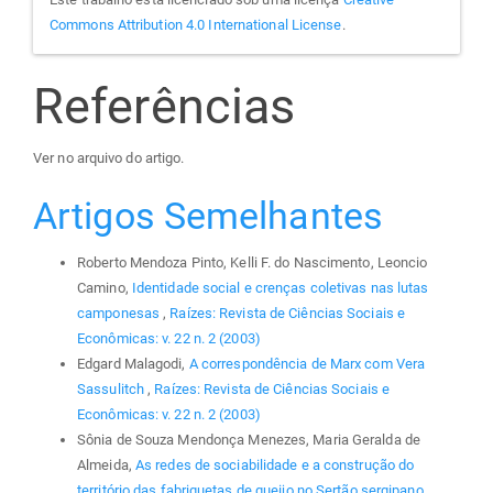
Commons Attribution 4.0 International License
.
Referências
Ver no arquivo do artigo.
Artigos Semelhantes
Roberto Mendoza Pinto, Kelli F. do Nascimento, Leoncio
Camino,
Identidade social e crenças coletivas nas lutas
camponesas
,
Raízes: Revista de Ciências Sociais e
Econômicas: v. 22 n. 2 (2003)
Edgard Malagodi,
A correspondência de Marx com Vera
Sassulitch
,
Raízes: Revista de Ciências Sociais e
Econômicas: v. 22 n. 2 (2003)
Sônia de Souza Mendonça Menezes, Maria Geralda de
Almeida,
As redes de sociabilidade e a construção do
território das fabriquetas de queijo no Sertão sergipano
,