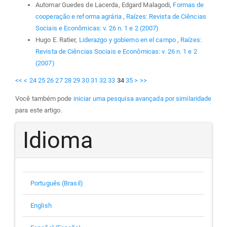
Automar Guedes de Lacerda, Edgard Malagodi,
Formas de
cooperação e reforma agrária
,
Raízes: Revista de Ciências
Sociais e Econômicas: v. 26 n. 1 e 2 (2007)
Hugo E. Ratier,
Liderazgo y gobierno en el campo
,
Raízes:
Revista de Ciências Sociais e Econômicas: v. 26 n. 1 e 2
(2007)
<<
<
24
25
26
27
28
29
30
31
32
33
34
35
>
>>
Você também pode
iniciar uma pesquisa avançada por similaridade
para este artigo.
Idioma
Português (Brasil)
English