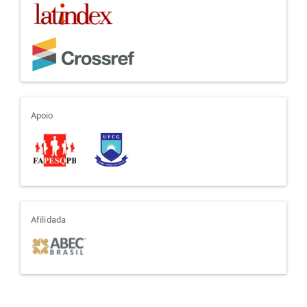
apoio
Apoio
afiliada
Afilidada