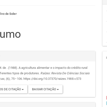
teúdo
vo de Soler
sumo
go
cipal
alhes
r
 M. de . (1988). A agricultura alimentar e o impacto do crédito rural
iferentes tipos de produtores.
Raízes: Revista De Ciências Sociais
go
cas
, (6), 75–106. https://doi.org/10.37370/raizes.1988.v.573
S DE CITAÇÃO
BAIXAR CITAÇÃO