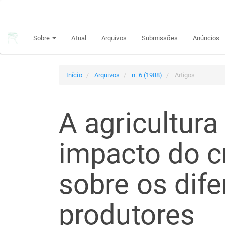
Navegação
Principal
Conteúdo
Sobre
Atual
Arquivos
Submissões
Anúncios
principal
Barra
Lateral
Início
Arquivos
n. 6 (1988)
Artigos
A agricultura
impacto do cr
sobre os dife
produtores