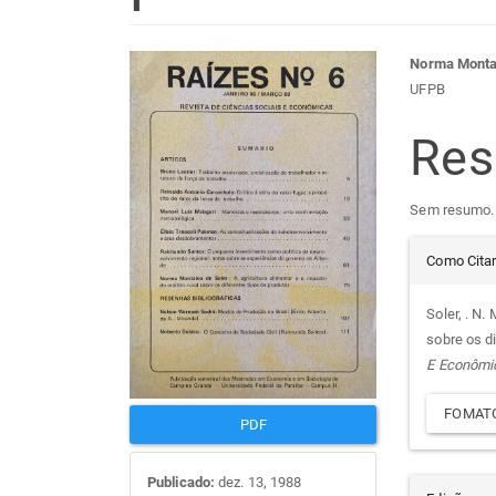
Barra
Con
Norma Montal
UFPB
lateral
do
Re
de
arti
Sem resumo.
artigos
prin
Det
Como Cita
do
Soler, . N.
sobre os d
arti
E Econômi
FOMATO
PDF
Publicado:
dez. 13, 1988