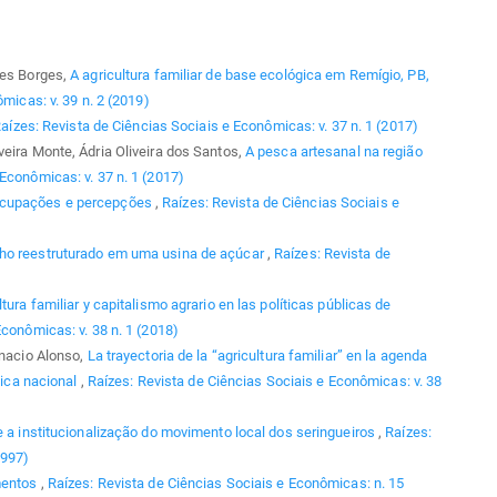
res Borges,
A agricultura familiar de base ecológica em Remígio, PB,
micas: v. 39 n. 2 (2019)
aízes: Revista de Ciências Sociais e Econômicas: v. 37 n. 1 (2017)
eira Monte, Ádria Oliveira dos Santos,
A pesca artesanal na região
Econômicas: v. 37 n. 1 (2017)
ocupações e percepções
,
Raízes: Revista de Ciências Sociais e
ho reestruturado em uma usina de açúcar
,
Raízes: Revista de
ltura familiar y capitalismo agrario en las políticas públicas de
Econômicas: v. 38 n. 1 (2018)
gnacio Alonso,
La trayectoria de la “agricultura familiar” en la agenda
tica nacional
,
Raízes: Revista de Ciências Sociais e Econômicas: v. 38
 e a institucionalização do movimento local dos seringueiros
,
Raízes:
1997)
amentos
,
Raízes: Revista de Ciências Sociais e Econômicas: n. 15