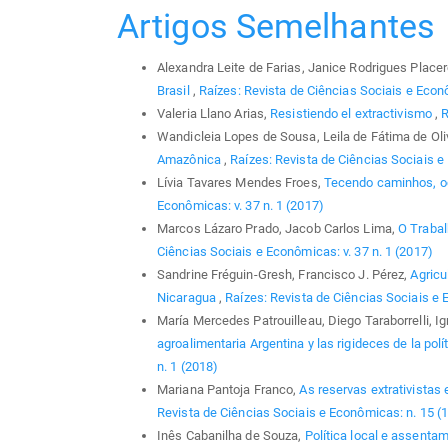
Artigos Semelhantes
Alexandra Leite de Farias, Janice Rodrigues Place
Brasil
,
Raízes: Revista de Ciências Sociais e Econô
Valeria Llano Arias,
Resistiendo el extractivismo
,
R
Wandicleia Lopes de Sousa, Leila de Fátima de Oliv
Amazônica
,
Raízes: Revista de Ciências Sociais e 
Lívia Tavares Mendes Froes,
Tecendo caminhos, 
Econômicas: v. 37 n. 1 (2017)
Marcos Lázaro Prado, Jacob Carlos Lima,
O Trabal
Ciências Sociais e Econômicas: v. 37 n. 1 (2017)
Sandrine Fréguin-Gresh, Francisco J. Pérez,
Agricu
Nicaragua
,
Raízes: Revista de Ciências Sociais e 
María Mercedes Patrouilleau, Diego Taraborrelli, I
agroalimentaria Argentina y las rigideces de la polí
n. 1 (2018)
Mariana Pantoja Franco,
As reservas extrativistas
Revista de Ciências Sociais e Econômicas: n. 15 (
Inês Cabanilha de Souza,
Política local e assent