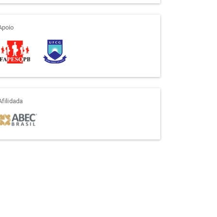
apoio
Apoio
afiliada
Afilidada