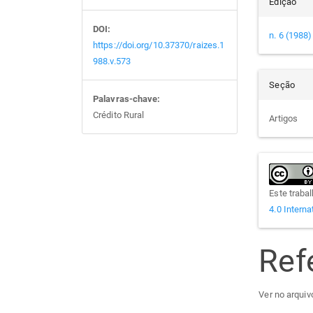
Edição
DOI:
n. 6 (1988)
https://doi.org/10.37370/raizes.1
988.v.573
Seção
Palavras-chave:
Crédito Rural
Artigos
Este traba
4.0 Interna
Ref
Ver no arquivo