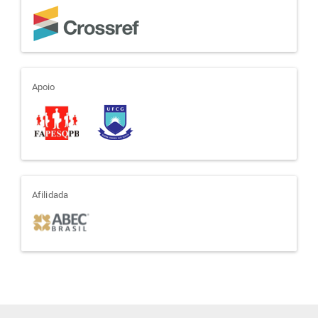
apoio
Apoio
afiliada
Afilidada