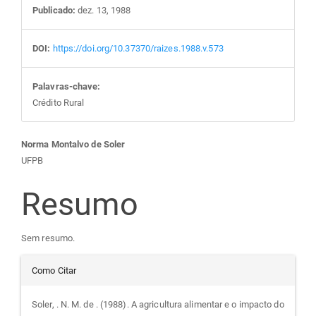
Publicado:
dez. 13, 1988
DOI:
https://doi.org/10.37370/raizes.1988.v.573
Palavras-chave:
Crédito Rural
Conteúdo
Norma Montalvo de Soler
UFPB
do
Resumo
artigo
Sem resumo.
principal
Detalhes
Como Citar
do
Soler, . N. M. de . (1988). A agricultura alimentar e o impacto do