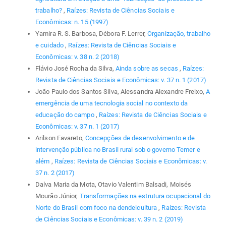
trabalho?
,
Raízes: Revista de Ciências Sociais e
Econômicas: n. 15 (1997)
Yamira R. S. Barbosa, Débora F. Lerrer,
Organização, trabalho
e cuidado
,
Raízes: Revista de Ciências Sociais e
Econômicas: v. 38 n. 2 (2018)
Flávio José Rocha da Silva,
Ainda sobre as secas
,
Raízes:
Revista de Ciências Sociais e Econômicas: v. 37 n. 1 (2017)
João Paulo dos Santos Silva, Alessandra Alexandre Freixo,
A
emergência de uma tecnologia social no contexto da
educação do campo
,
Raízes: Revista de Ciências Sociais e
Econômicas: v. 37 n. 1 (2017)
Arilson Favareto,
Concepções de desenvolvimento e de
intervenção pública no Brasil rural sob o governo Temer e
além
,
Raízes: Revista de Ciências Sociais e Econômicas: v.
37 n. 2 (2017)
Dalva Maria da Mota, Otavio Valentim Balsadi, Moisés
Mourão Júnior,
Transformações na estrutura ocupacional do
Norte do Brasil com foco na dendeicultura
,
Raízes: Revista
de Ciências Sociais e Econômicas: v. 39 n. 2 (2019)