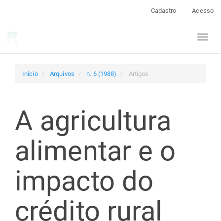
Navegação
Cadastro
Acesso
Principal
Conteúdo
Toggl
principal
naviga
Barra
Lateral
Início
Arquivos
n. 6 (1988)
Artigos
A agricultura
alimentar e o
impacto do
crédito rural