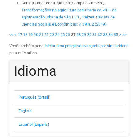
Camila Lago Braga, Marcelo Sampaio Carneiro,
Transformações na agricultura periurbana da MRH da
aglomeração urbana de São Luís
,
Raízes: Revista de
Ciências Sociais e Econômicas: v. 39 n. 2 (2019)
<<
<
17
18
19
20
21
22
23
24
25
26
27
28
29
30
31
32
33
34
35
>
>>
Você também pode
iniciar uma pesquisa avançada por similaridade
para este artigo.
Idioma
Português (Brasil)
English
Español (España)