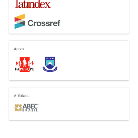
apoio
Apoio
afiliada
Afilidada