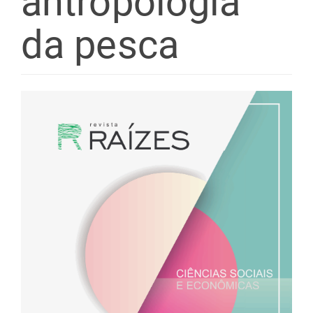
antropologia
da pesca
Barra
lateral
de
artigos