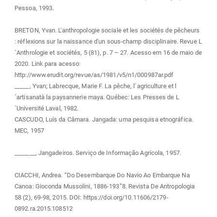
Pessoa, 1993.
BRETON, Yvan. L'anthropologie sociale et les sociétés de pêcheurs
: réflexions sur la naissance d'un sous-champ disciplinaire. Revue L
´Anthrologie et sociétés, 5 (81), p. 7 – 27. Acesso em 16 de maio de
2020. Link para acesso:
http://www.erudit.org/revue/as/1981/v5/n1/000987ar.pdf
_____, Yvan; Labrecque, Marie F. La pêche, l´agriculture et l
´artisanatà la paysannerie maya. Québec: Les Presses de L
´Université Laval, 1982.
CASCUDO, Luís da Câmara. Jangada: uma pesquisa etnográfica.
MEC, 1957
_______, Jangadeiros. Serviço de Informação Agrícola, 1957.
CIACCHI, Andrea. “Do Desembarque Do Navio Ao Embarque Na
Canoa: Gioconda Mussolini, 1886-193”8. Revista De Antropologia
58 (2), 69-98, 2015. DOI: https://doi.org/10.11606/2179-
0892.ra.2015.108512