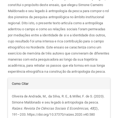
constitui o propósito deste ensaio, que elegeu Simone Carneiro
Maldonado e seu legado à antropologia da pesca para compor o rol
dos pioneiros da pesquisa antropológica no âmbito institucional
regional. Dito isto, o presente texto articula como a antropóloga
adentrou o campo e como as relações sociais foram permeadas
por mediações entre a identidade de si e a identidade dos outros,
cujo resultado foi uma intensa e rica contribuição para o campo
etnográfico no Nordeste. Este ensaio se caracteriza como um
exercício de memória de três autores que conviveram de diferentes
maneiras com esta pesquisadora ao longo da sua trajetória
acadêmica, para retratar os passos que ela tomou em sua longa
experiência etnográfica na construção da antropologia da pesca.
Detalhes
Como Citar
do
Oliveira de Andrade, M., da Silva, R. E., & Miller, F. de S. (2020).
Simone Maldonado e seu legado à antropologia da pesca.
artigo
Raízes: Revista De Ciências Sociais E Econômicas
,
40
(2),
191–203. https://doi.org/10.37370/raizes.2020.v40.580