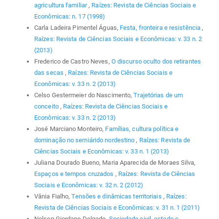
agricultura familiar
,
Raízes: Revista de Ciências Sociais e
Econômicas: n. 17 (1998)
Carla Ladeira Pimentel Águas,
Festa, fronteira e resistência
,
Raízes: Revista de Ciências Sociais e Econômicas: v. 33 n. 2
(2013)
Frederico de Castro Neves,
O discurso oculto dos retirantes
das secas
,
Raízes: Revista de Ciências Sociais e
Econômicas: v. 33 n. 2 (2013)
Celso Gestermeier do Nascimento,
Trajetórias de um
conceito
,
Raízes: Revista de Ciências Sociais e
Econômicas: v. 33 n. 2 (2013)
José Marciano Monteiro,
Famílias, cultura política e
dominação no semiárido nordestino
,
Raízes: Revista de
Ciências Sociais e Econômicas: v. 33 n. 1 (2013)
Juliana Dourado Bueno, Maria Aparecida de Moraes Silva,
Espaços e tempos cruzados
,
Raízes: Revista de Ciências
Sociais e Econômicas: v. 32 n. 2 (2012)
Vânia Fialho,
Tensões e dinâmicas territoriais
,
Raízes:
Revista de Ciências Sociais e Econômicas: v. 31 n. 1 (2011)
Nelson Giordano Delgado,
Sociedade civil, estado e