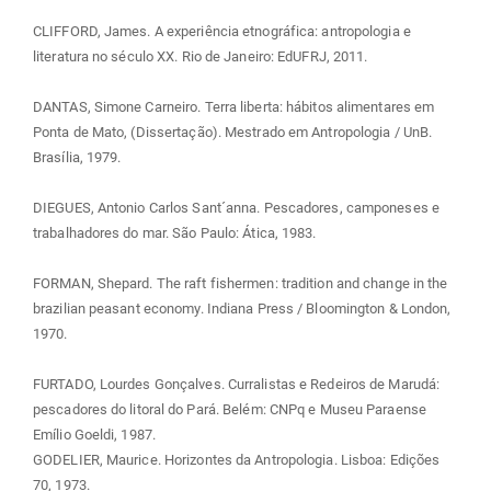
CLIFFORD, James. A experiência etnográfica: antropologia e
literatura no século XX. Rio de Janeiro: EdUFRJ, 2011.
DANTAS, Simone Carneiro. Terra liberta: hábitos alimentares em
Ponta de Mato, (Dissertação). Mestrado em Antropologia / UnB.
Brasília, 1979.
DIEGUES, Antonio Carlos Sant´anna. Pescadores, camponeses e
trabalhadores do mar. São Paulo: Ática, 1983.
FORMAN, Shepard. The raft fishermen: tradition and change in the
brazilian peasant economy. Indiana Press / Bloomington & London,
1970.
FURTADO, Lourdes Gonçalves. Curralistas e Redeiros de Marudá:
pescadores do litoral do Pará. Belém: CNPq e Museu Paraense
Emílio Goeldi, 1987.
GODELIER, Maurice. Horizontes da Antropologia. Lisboa: Edições
70, 1973.