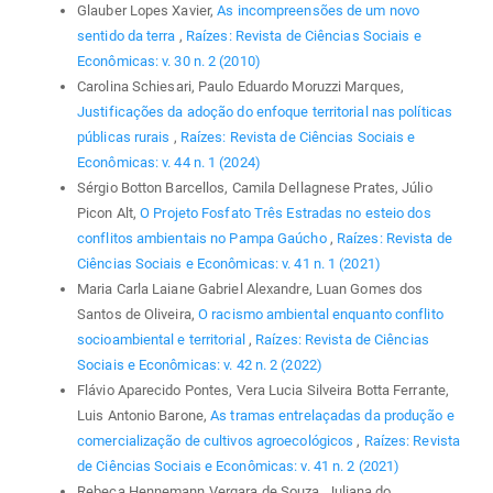
Glauber Lopes Xavier,
As incompreensões de um novo
sentido da terra
,
Raízes: Revista de Ciências Sociais e
Econômicas: v. 30 n. 2 (2010)
Carolina Schiesari, Paulo Eduardo Moruzzi Marques,
Justificações da adoção do enfoque territorial nas políticas
públicas rurais
,
Raízes: Revista de Ciências Sociais e
Econômicas: v. 44 n. 1 (2024)
Sérgio Botton Barcellos, Camila Dellagnese Prates, Júlio
Picon Alt,
O Projeto Fosfato Três Estradas no esteio dos
conflitos ambientais no Pampa Gaúcho
,
Raízes: Revista de
Ciências Sociais e Econômicas: v. 41 n. 1 (2021)
Maria Carla Laiane Gabriel Alexandre, Luan Gomes dos
Santos de Oliveira,
O racismo ambiental enquanto conflito
socioambiental e territorial
,
Raízes: Revista de Ciências
Sociais e Econômicas: v. 42 n. 2 (2022)
Flávio Aparecido Pontes, Vera Lucia Silveira Botta Ferrante,
Luis Antonio Barone,
As tramas entrelaçadas da produção e
comercialização de cultivos agroecológicos
,
Raízes: Revista
de Ciências Sociais e Econômicas: v. 41 n. 2 (2021)
Rebeca Hennemann Vergara de Souza, Juliana do