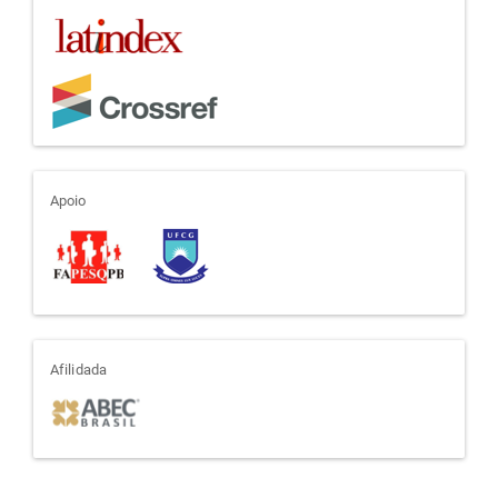
apoio
Apoio
afiliada
Afilidada