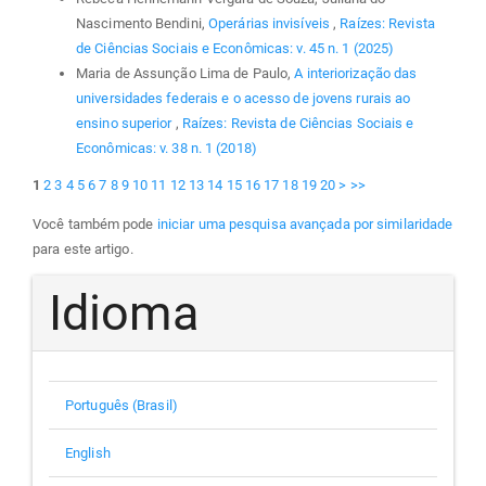
Nascimento Bendini,
Operárias invisíveis
,
Raízes: Revista
de Ciências Sociais e Econômicas: v. 45 n. 1 (2025)
Maria de Assunção Lima de Paulo,
A interiorização das
universidades federais e o acesso de jovens rurais ao
ensino superior
,
Raízes: Revista de Ciências Sociais e
Econômicas: v. 38 n. 1 (2018)
1
2
3
4
5
6
7
8
9
10
11
12
13
14
15
16
17
18
19
20
>
>>
Você também pode
iniciar uma pesquisa avançada por similaridade
para este artigo.
Idioma
Português (Brasil)
English