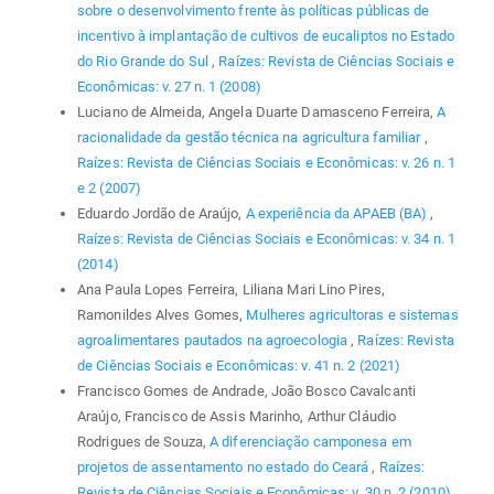
sobre o desenvolvimento frente às políticas públicas de
incentivo à implantação de cultivos de eucaliptos no Estado
do Rio Grande do Sul
,
Raízes: Revista de Ciências Sociais e
Econômicas: v. 27 n. 1 (2008)
Luciano de Almeida, Angela Duarte Damasceno Ferreira,
A
racionalidade da gestão técnica na agricultura familiar
,
Raízes: Revista de Ciências Sociais e Econômicas: v. 26 n. 1
e 2 (2007)
Eduardo Jordão de Araújo,
A experiência da APAEB (BA)
,
Raízes: Revista de Ciências Sociais e Econômicas: v. 34 n. 1
(2014)
Ana Paula Lopes Ferreira, Liliana Mari Lino Pires,
Ramonildes Alves Gomes,
Mulheres agricultoras e sistemas
agroalimentares pautados na agroecologia
,
Raízes: Revista
de Ciências Sociais e Econômicas: v. 41 n. 2 (2021)
Francisco Gomes de Andrade, João Bosco Cavalcanti
Araújo, Francisco de Assis Marinho, Arthur Cláudio
Rodrigues de Souza,
A diferenciação camponesa em
projetos de assentamento no estado do Ceará
,
Raízes:
Revista de Ciências Sociais e Econômicas: v. 30 n. 2 (2010)