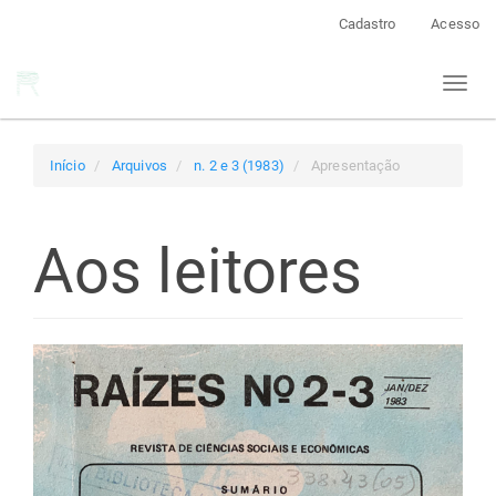
Navegação
Cadastro
Acesso
Principal
Conteúdo
Toggl
principal
naviga
Barra
Lateral
Início
Arquivos
n. 2 e 3 (1983)
Apresentação
Aos leitores
Barra
lateral
de