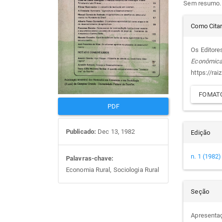
Sem resumo.
artigos
prin
Det
Como Cita
do
Os Editore
Econômic
arti
https://rai
FOMATO
PDF
Publicado:
Dec 13, 1982
Edição
n. 1 (1982)
Palavras-chave:
Economia Rural, Sociologia Rural
Seção
Apresenta