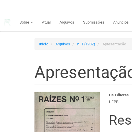
Navegação
Principal
Conteúdo
Sobre
Atual
Arquivos
Submissões
Anúncios
principal
Barra
Lateral
Início
Arquivos
n. 1 (1982)
Apresentação
Apresentaçã
Barra
Con
Os Editores
UFPB
lateral
do
Re
de
arti