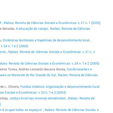
AF
,
Raízes: Revista de Ciências Sociais e Econômicas: v. 21 n. 1 (2002)
de Almeida,
A educação do campo
,
Raízes: Revista de Ciências
u,
Dinâmicas territoriais e trajetórias de desenvolvimento local
,
. 24 n. 1 e 2 (2005)
lismo
,
Raízes: Revista de Ciências Sociais e Econômicas: v. 21 n. 2
aízes: Revista de Ciências Sociais e Econômicas: v. 24 n. 1 e 2 (2005)
eiros Torres, Andrés Leonardo Becerra Bonza,
Condicionantes e
liares no Noroeste do Rio Grande do Sul
,
Raízes: Revista de Ciências
de L. Oliveira,
Fundos rotativos: organização e desenvolvimento local
as Sociais e Econômicas: v. 23 n. 1 e 2 (2004)
antoja,
Justiça local nas reservas extrativistas
,
Raízes: Revista de
)
er é ocupar todos os espaços’
,
Raízes: Revista de Ciências Sociais e