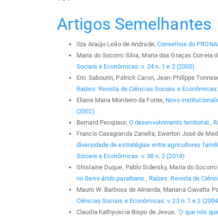
Artigos Semelhantes
Ilza Araújo Leão de Andrade,
Conselhos do PRON
Maria do Socorro Silva, Maria das Graças Correia 
Sociais e Econômicas: v. 24 n. 1 e 2 (2005)
Eric Sabourin, Patrick Caron, Jean-Philippe Tonnea
Raízes: Revista de Ciências Sociais e Econômicas: v
Eliane Maria Monteiro da Fonte,
Novo instituciona
(2002)
Bernard Pecqueur,
O desenvolvimento territorial
,
R
Francis Casagranda Zanella, Ewerton José de Med
diversidade de estratégias entre agricultores fami
Sociais e Econômicas: v. 38 n. 2 (2018)
Ghislaine Duque, Pablo Sidersky, Maria do Socorro 
no Semi-árido paraibano
,
Raízes: Revista de Ciênci
Mauro W. Barbosa de Almeida, Mariana Ciavatta P
Ciências Sociais e Econômicas: v. 23 n. 1 e 2 (2004
Claudia Kathyuscia Bispo de Jesus,
‘O que nós qu