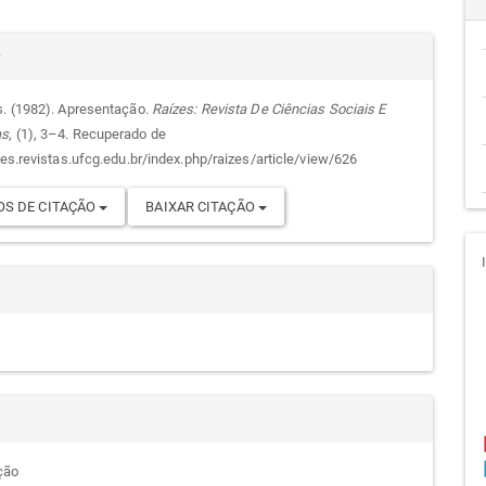
cipal
alhes
r
s. (1982). Apresentação.
Raízes: Revista De Ciências Sociais E
as
, (1), 3–4. Recuperado de
go
zes.revistas.ufcg.edu.br/index.php/raizes/article/view/626
S DE CITAÇÃO
BAIXAR CITAÇÃO
ção