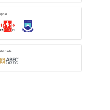
apoio
Apoio
afiliada
Afilidada