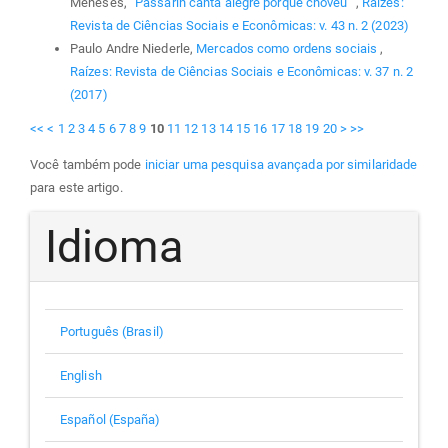
Meneses,
“Passarin canta alegre porque choveu”
,
Raízes:
Revista de Ciências Sociais e Econômicas: v. 43 n. 2 (2023)
Paulo Andre Niederle,
Mercados como ordens sociais
,
Raízes: Revista de Ciências Sociais e Econômicas: v. 37 n. 2
(2017)
<<
<
1
2
3
4
5
6
7
8
9
10
11
12
13
14
15
16
17
18
19
20
>
>>
Você também pode
iniciar uma pesquisa avançada por similaridade
para este artigo.
Idioma
Português (Brasil)
English
Español (España)