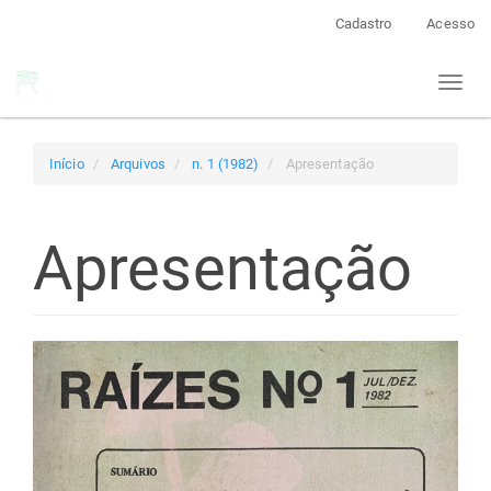
Navegação
Cadastro
Acesso
Principal
Conteúdo
Toggl
principal
naviga
Barra
Lateral
Início
Arquivos
n. 1 (1982)
Apresentação
Apresentação
Barra
lateral
de