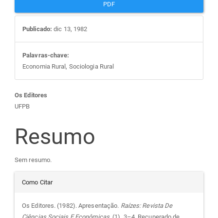
PDF
Publicado:
dic 13, 1982
Palavras-chave:
Economia Rural, Sociologia Rural
Conteúdo
Os Editores
UFPB
do
Resumo
artigo
Sem resumo.
principal
Detalhes
Como Citar
do
Os Editores. (1982). Apresentação.
Raízes: Revista De
Ciências Sociais E Econômicas
, (1), 3–4. Recuperado de