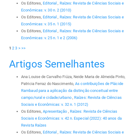
Os Editores,
Editorial
,
Raízes: Revista de Ciências Sociais e
Econômicas: v. 30 n. 2 (2010)
Os Editores,
Editorial
,
Raízes: Revista de Ciências Sociais e
Econômicas: v. 35 n. 1 (2015)
Os Editores,
Editorial
,
Raízes: Revista de Ciências Sociais e
Econômicas: v. 25 n. 1 e 2 (2006)
1
2
3
>
>>
Artigos Semelhantes
Ana Louise de Carvalho Fiúza, Neide Maria de Almeida Pinto,
Patricia Ferraz do Nascimento,
As contribuições de Plácide
Rambaud para a aplicação da distinção conceitual entre
campo/rural e cidade/urbano
,
Raízes: Revista de Ciências
Sociais e Econômicas: v. 32 n. 1 (2012)
Os Editores,
Apresentação
,
Raízes: Revista de Ciências
Sociais e Econômicas: v. 42 n. Especial (2022): 40 anos da
Revista Raízes
Os Editores,
Editorial
,
Raízes: Revista de Ciências Sociais e