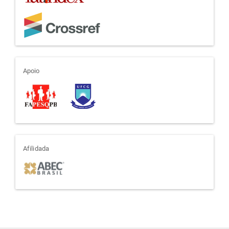
apoio
Apoio
afiliada
Afilidada