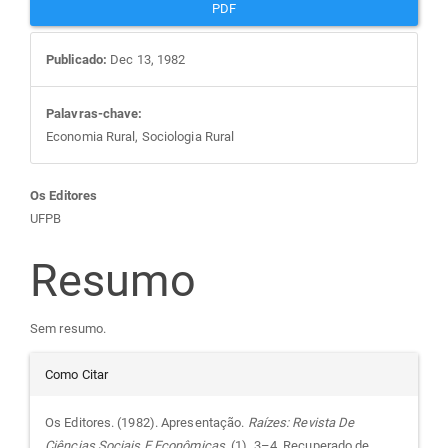
PDF
Publicado:
Dec 13, 1982
Palavras-chave:
Economia Rural, Sociologia Rural
Conteúdo
Os Editores
UFPB
do
Resumo
artigo
Sem resumo.
principal
Detalhes
Como Citar
do
Os Editores. (1982). Apresentação.
Raízes: Revista De
Ciências Sociais E Econômicas
, (1), 3–4. Recuperado de