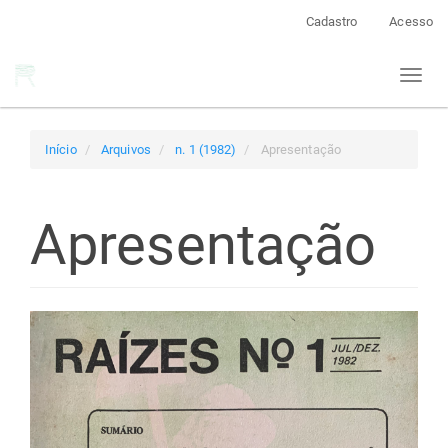
Navegação
Cadastro
Acesso
Principal
Conteúdo
Toggl
principal
naviga
Barra
Lateral
Início
Arquivos
n. 1 (1982)
Apresentação
Apresentação
Barra
lateral
de