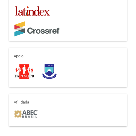
apoio
Apoio
afiliada
Afilidada