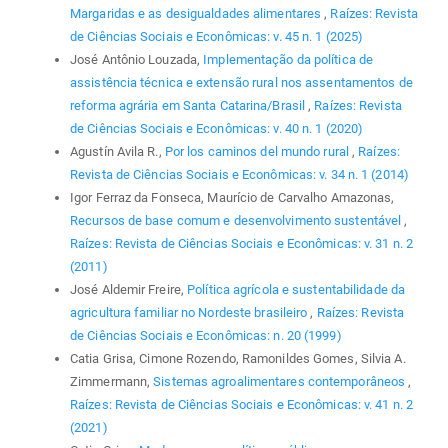
Margaridas e as desigualdades alimentares
,
Raízes: Revista
de Ciências Sociais e Econômicas: v. 45 n. 1 (2025)
José Antônio Louzada,
Implementação da política de
assistência técnica e extensão rural nos assentamentos de
reforma agrária em Santa Catarina/Brasil
,
Raízes: Revista
de Ciências Sociais e Econômicas: v. 40 n. 1 (2020)
Agustín Avila R.,
Por los caminos del mundo rural
,
Raízes:
Revista de Ciências Sociais e Econômicas: v. 34 n. 1 (2014)
Igor Ferraz da Fonseca, Maurício de Carvalho Amazonas,
Recursos de base comum e desenvolvimento sustentável
,
Raízes: Revista de Ciências Sociais e Econômicas: v. 31 n. 2
(2011)
José Aldemir Freire,
Política agrícola e sustentabilidade da
agricultura familiar no Nordeste brasileiro
,
Raízes: Revista
de Ciências Sociais e Econômicas: n. 20 (1999)
Catia Grisa, Cimone Rozendo, Ramonildes Gomes, Silvia A.
Zimmermann,
Sistemas agroalimentares contemporâneos
,
Raízes: Revista de Ciências Sociais e Econômicas: v. 41 n. 2
(2021)