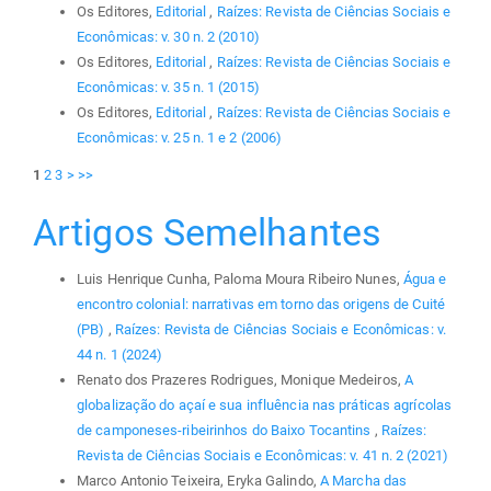
Os Editores,
Editorial
,
Raízes: Revista de Ciências Sociais e
Econômicas: v. 30 n. 2 (2010)
Os Editores,
Editorial
,
Raízes: Revista de Ciências Sociais e
Econômicas: v. 35 n. 1 (2015)
Os Editores,
Editorial
,
Raízes: Revista de Ciências Sociais e
Econômicas: v. 25 n. 1 e 2 (2006)
1
2
3
>
>>
Artigos Semelhantes
Luis Henrique Cunha, Paloma Moura Ribeiro Nunes,
Água e
encontro colonial: narrativas em torno das origens de Cuité
(PB)
,
Raízes: Revista de Ciências Sociais e Econômicas: v.
44 n. 1 (2024)
Renato dos Prazeres Rodrigues, Monique Medeiros,
A
globalização do açaí e sua influência nas práticas agrícolas
de camponeses-ribeirinhos do Baixo Tocantins
,
Raízes:
Revista de Ciências Sociais e Econômicas: v. 41 n. 2 (2021)
Marco Antonio Teixeira, Eryka Galindo,
A Marcha das