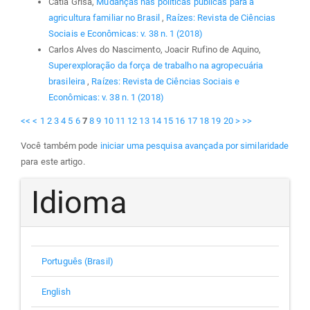
Catia Grisa,
Mudanças nas políticas públicas para a
agricultura familiar no Brasil
,
Raízes: Revista de Ciências
Sociais e Econômicas: v. 38 n. 1 (2018)
Carlos Alves do Nascimento, Joacir Rufino de Aquino,
Superexploração da força de trabalho na agropecuária
brasileira
,
Raízes: Revista de Ciências Sociais e
Econômicas: v. 38 n. 1 (2018)
<<
<
1
2
3
4
5
6
7
8
9
10
11
12
13
14
15
16
17
18
19
20
>
>>
Você também pode
iniciar uma pesquisa avançada por similaridade
para este artigo.
Idioma
Português (Brasil)
English