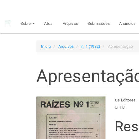
Navegação
Principal
Conteúdo
Sobre
Atual
Arquivos
Submissões
Anúncios
principal
Barra
Lateral
Início
Arquivos
n. 1 (1982)
Apresentação
Apresentaçã
Barra
Con
Os Editores
UFPB
lateral
do
Re
de
arti