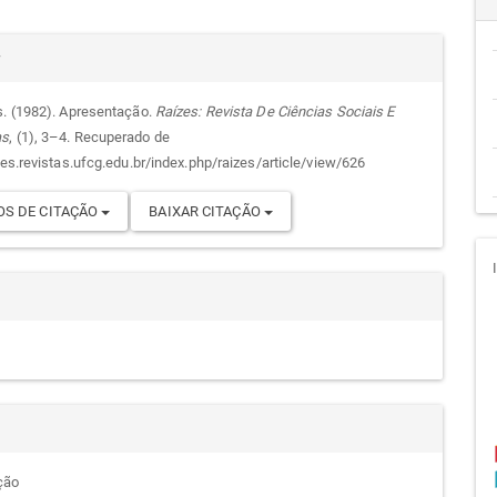
cipal
alhes
r
s. (1982). Apresentação.
Raízes: Revista De Ciências Sociais E
as
, (1), 3–4. Recuperado de
go
zes.revistas.ufcg.edu.br/index.php/raizes/article/view/626
S DE CITAÇÃO
BAIXAR CITAÇÃO
ção