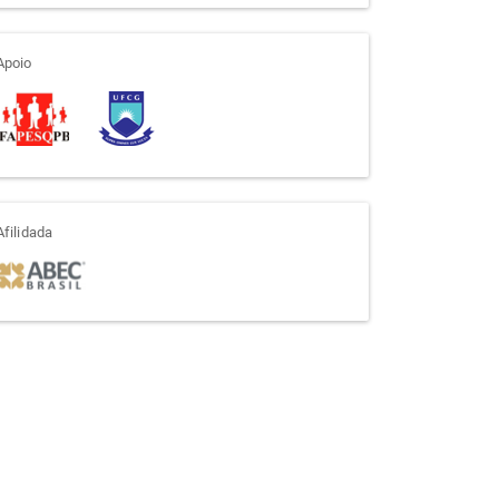
apoio
Apoio
afiliada
Afilidada