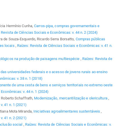
rícia Hermínio Cunha,
Carros-pipa, compras governamentais e
 Revista de Ciências Sociais e Econômicas: v. 44 n. 2 (2024)
ra de Souza-Esquerdo, Ricardo Serra Borsatto,
Compras públicas
es locais
,
Raízes: Revista de Ciências Sociais e Econômicas: v. 41 n.
tológicos na produção de paisagens multiespécie
,
Raízes: Revista de
o das universidades federais e o acesso de jovens rurais ao ensino
nômicas: v. 38 n. 1 (2018)
ente de uma cesta de bens e serviços territoriais no extremo oeste
 Econômicas: v. 44 n. 1 (2024)
r Roberto Schaffrath,
Modernização, mercantilização e olericultura
,
v. 41 n. 1 (2021)
Tatiana Mota Miranda,
Iniciativas agroalimentares sustentáveis
,
v. 41 n. 2 (2021)
nclusão social
,
Raízes: Revista de Ciências Sociais e Econômicas: v.