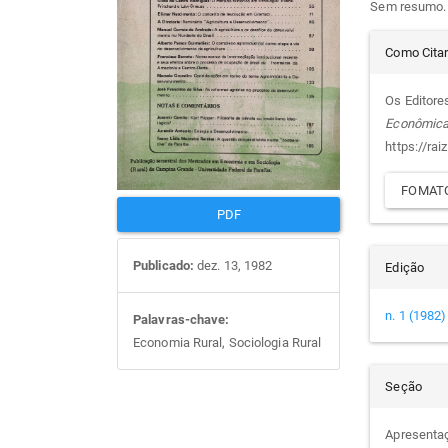
Sem resumo.
artigos
prin
Det
Como Cita
do
Os Editore
Econômic
arti
https://rai
FOMATO
PDF
Publicado:
dez. 13, 1982
Edição
n. 1 (1982)
Palavras-chave:
Economia Rural, Sociologia Rural
Seção
Apresenta