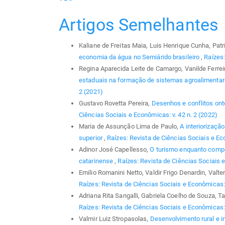
Artigos Semelhantes
Kaliane de Freitas Maia, Luis Henrique Cunha, Pat
economia da água no Semiárido brasileiro
,
Raízes:
Regina Aparecida Leite de Camargo, Vanilde Ferrei
estaduais na formação de sistemas agroalimentar
2 (2021)
Gustavo Rovetta Pereira,
Desenhos e conflitos on
Ciências Sociais e Econômicas: v. 42 n. 2 (2022)
Maria de Assunção Lima de Paulo,
A interiorizaçã
superior
,
Raízes: Revista de Ciências Sociais e Eco
Adinor José Capellesso,
O turismo enquanto compon
catarinense
,
Raízes: Revista de Ciências Sociais e
Emilio Romanini Netto, Valdir Frigo Denardin, Valte
Raízes: Revista de Ciências Sociais e Econômicas: 
Adriana Rita Sangalli, Gabriela Coelho de Souza, 
Raízes: Revista de Ciências Sociais e Econômicas: 
Valmir Luiz Stropasolas,
Desenvolvimento rural e i