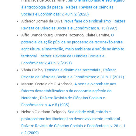
Francisca de Souza Miller,
Simone Maldonado e seu legado
à antropologia da pesca
,
Raízes: Revista de Ciências
Sociais e Econômicas: v. 40 n. 2 (2020)
Aldenor Gomes da Silva,
Nova fase do sindicalismo
,
Raízes:
Revista de Ciências Sociais e Econômicas: n. 15 (1997)
Alfio Brandenburg, Cimone Rozendo, Claire Lamine,
O
potencial da ação pública no processo de reconexão entre
agricultura, alimentação, meio ambiente e saúde no âmbito
territorial
,
Raízes: Revista de Ciências Sociais e
Econômicas: v. 41 n. 2 (2021)
Vânia Fialho,
Tensões e dinâmicas territoriais
,
Raízes:
Revista de Ciências Sociais e Econômicas: v. 31 n. 1 (2011)
Manuel Correia de O. Andrade,
A seca e o combate aos
fatores desestabilizadores da economia agrícola do
Nordeste
,
Raízes: Revista de Ciências Sociais e
Econômicas: n. 4 e 5 (1985)
Nelson Giordano Delgado,
Sociedade civil, estado e
protagonismo institucional no desenvolvimento territorial
,
Raízes: Revista de Ciências Sociais e Econômicas: v. 28 n. 1
e 2 (2009)