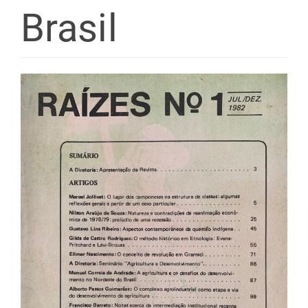
Brasil
Barra
lateral
de
artigos