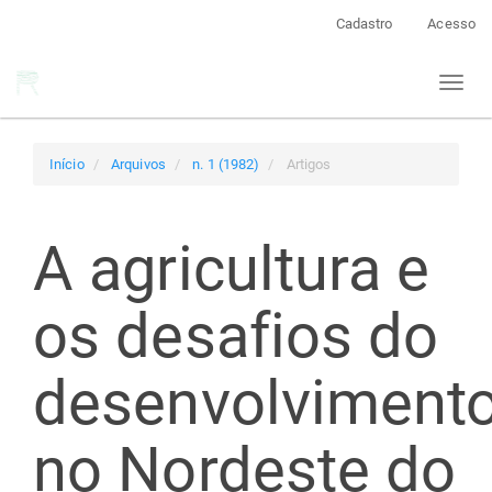
Navegação
Cadastro
Acesso
Principal
Conteúdo
Toggl
principal
naviga
Barra
Lateral
Início
Arquivos
n. 1 (1982)
Artigos
A agricultura e
os desafios do
desenvolviment
no Nordeste do