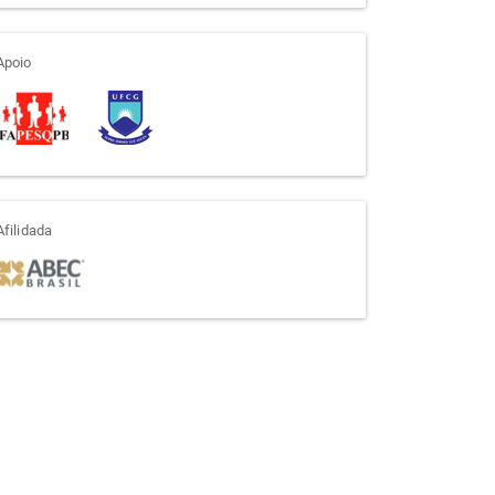
apoio
Apoio
afiliada
Afilidada