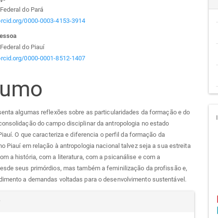
teúdo
Federal do Pará
/orcid.org/0000-0003-4153-3914
Pessoa
go
Federal do Piauí
/orcid.org/0000-0001-8512-1407
cipal
sumo
senta algumas reflexões sobre as particularidades da formação e do
consolidação do campo disciplinar da antropologia no estado
 Piauí. O que caracteriza e diferencia o perfil da formação da
no Piauí em relação à antropologia nacional talvez seja a sua estreita
m a história, com a literatura, com a psicanálise e com a
desde seus primórdios, mas também a feminilização da profissão e,
ndimento a demandas voltadas para o desenvolvimento sustentável.
alhes
r