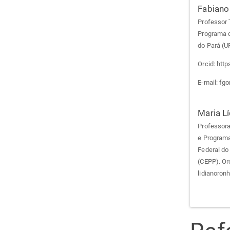
Fabiano
Professor 
Programa d
do Pará (U
Orcid: htt
E-mail: fg
Maria L
Professora
e Programa
Federal do
(CEPP). Or
lidianoron