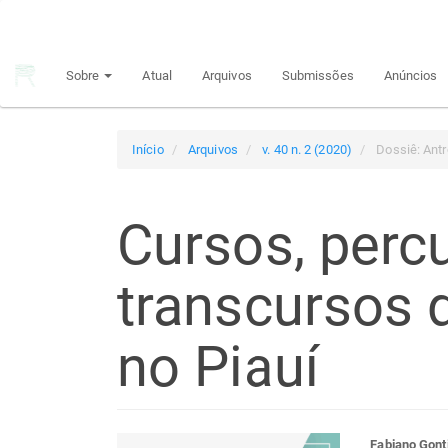
Navegação
Principal
Conteúdo
Sobre
Atual
Arquivos
Submissões
Anúncios
principal
Barra
Lateral
Início
Arquivos
v. 40 n. 2 (2020)
Dossiê: Antr
Cursos, perc
transcursos 
no Piauí
Fabiano Gonti