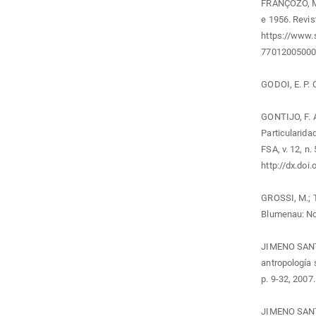
FRANÇOZO, M. 
e 1956. Revist
https://www.s
77012005000
GODOI, E. P.
GONTIJO, F. 
Particularida
FSA, v. 12, n.
http://dx.doi
GROSSI, M.; T
Blumenau: No
JIMENO SANTO
antropología 
p. 9-32, 2007
JIMENO SANTO