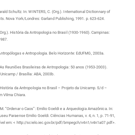
rald Schultz. In: WINTERS, C. (Org.). International Dictionnary of
ts. Nova York/Londres: Garland Publishing, 1991. p. 623-624.
rg.). História da Antropologia no Brasil (1930-1960). Campinas:
987.
ntropólogas e Antropologia. Belo Horizonte: EdUFMG, 2003a.
As Reuniões Brasileiras de Antropologia: 50 anos (1953-2003).
Unicamp / Brasília: ABA, 2003b.
História da Antropologia no Brasil – Projeto da Unicamp. S/d –
m Vilma Chiara.
M. “Ordenar o Caos”: Emilio Goeldi e a Arqueologia Amazônica. In:
seu Paraense Emilio Goeldi. Ciências Humanas, v. 4, n. 1, p. 71-91,
vel em: < http://scielo.iec.gov.br/pdf/bmpegch/v4n1/v4n1a07.pdf>.