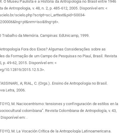
O Museu Paulista e a História da Antropologia no Brasil entre 1946
a de Antropologia, v. 48, n. 2, p. 485-612, 2005. Disponível em: <
cielo.br/scielo.php?script=sci_arttext&pid=S0034-
200006&lng=pt&nrm=iso&tlng=pt>.
 O Trabalho da Memória. Campinas: EdUnicamp, 1999.
Antropologia Fora dos Eixos? Algumas Considerações sobre as
des da Formação de um Campo de Pesquisas no Piauí, Brasil. Revista
 5, p. 49-62, 2015. Disponível em: <
.org/10.12819/2015.12.5.3>.
ASSINARI, A; RIAL, C. (Orgs.). Ensino de Antropologia no Brasil.
va Letra, 2006.
YO, M. Naciocentrismo: tensiones y confinguración de estilos en la
sociocultural colombiana”. Revista Colombiana de Antropología, v. 43,
. Disponível em:
.
YO, M. La Vocación Crítica de la Antropología Latinoamericana.