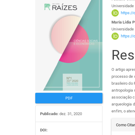
Barra
Con
Universidade 
lateral
do
https:/
Maria Lídia 
de
arti
Universidade 
https:/
artigos
prin
Re
O artigo apre
processo de 
brasileiro do
antropologia 
associação co
PDF
arqueologia 
enfim, o ate
Publicado:
dez. 31, 2020
Det
Como Cita
DOI: