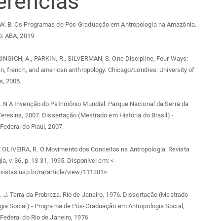
erências
W. B. Os Programas de Pós-Graduação em Antropologia na Amazônia.
o: ABA, 2019.
INGICH, A., PARKIN, R., SILVERMAN, S. One Discipline, Four Ways:
an, french, and american anthropology. Chicago/Londres: University of
s, 2005.
 N A Invenção do Patrimônio Mundial: Parque Nacional da Serra da
Teresina, 2007. Dissertação (Mestrado em História do Brasil) -
Federal do Piauí, 2007.
LIVEIRA, R. O Movimento dos Conceitos na Antropologia. Revista
a, v. 36, p. 13-31, 1995. Disponível em: <
vistas.usp.br/ra/article/view/111381>.
J. Terra da Probreza. Rio de Janeiro, 1976. Dissertação (Mestrado
gia Social) - Programa de Pós-Graduação em Antropologia Social,
Federal do Rio de Janeiro, 1976.