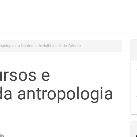
opologia no Nordeste: Invisibilidade de Gênero
ursos e
da antropologia
jo