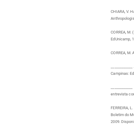
CHIARA, V. Ha
Anthropologis
CORREA, M. (O
EdUnicamp, 1
CORREA, M. A
____________ 
Campinas: Ed
____________ 
entrevista co
FERREIRA, L. 
Boletim do Mu
2009. Disponí