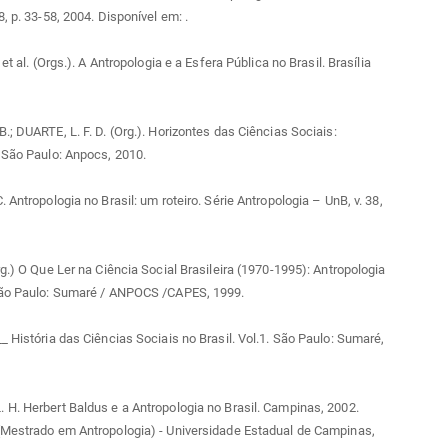
8, p. 33-58, 2004. Disponível em:
.
 et al. (Orgs.). A Antropologia e a Esfera Pública no Brasil. Brasília
.; DUARTE, L. F. D. (Org.). Horizontes das Ciências Sociais:
 São Paulo: Anpocs, 2010.
 Antropologia no Brasil: um roteiro. Série Antropologia – UnB, v. 38,
rg.) O Que Ler na Ciência Social Brasileira (1970-1995): Antropologia
São Paulo: Sumaré / ANPOCS /CAPES, 1999.
_ História das Ciências Sociais no Brasil. Vol.1. São Paulo: Sumaré,
H. Herbert Baldus e a Antropologia no Brasil. Campinas, 2002.
(Mestrado em Antropologia) - Universidade Estadual de Campinas,