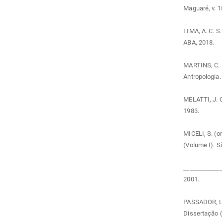
Maguaré, v. 1
LIMA, A. C. S.
ABA, 2018.
MARTINS, C. B
Antropologia.
MELATTI, J. C.
1983.
MICELI, S. (o
(Volume I). 
_____________
2001.
PASSADOR, L. 
Dissertação 