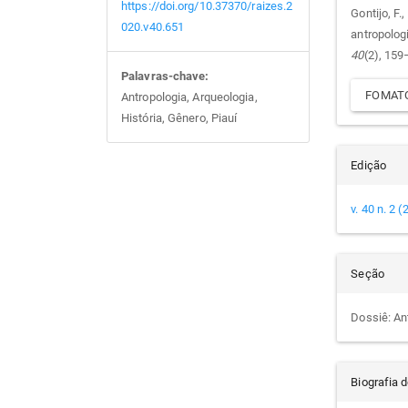
do
https://doi.org/10.37370/raizes.2
Gontijo, F.
020.v40.651
antropolog
arti
40
(2), 159
Palavras-chave:
FOMATO
Antropologia, Arqueologia,
História, Gênero, Piauí
Edição
v. 40 n. 2 
Seção
Dossiê: An
Biografia 