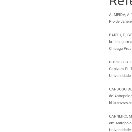
Ref
ALMEIDA, A. 
Rio de Janeir
BARTH, F., GR
british, germ
Chicago Pres
BORGES, S. E.
Capivara-PI. 
Universidade 
CARDOSO DE O
de Antropologi
http://www.re
CARNEIRO, M. 
em Antropolo
Universidade 