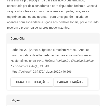
se à análise prosopográfica baseada no corpus empírico,
constituído por dois senadores e sete deputados federais. Conclui-
se que a hipótese se comprova apenas em parte, pois, se as
trajetórias analisadas apontam para uma grande maioria de
agentes com ascendência ligada aos poderes locais, por outro lado
revelam a presença de valores modernizantes.
Detalhes
Como Citar
do
Barbalho, A. . (2020). Oligarcas e modernizantes? : Análise
prosopográfica da elite parlamentar cearense no Congresso
artigo
Nacional nos anos 1940.
Raízes: Revista De Ciências Sociais
E Econômicas
,
40
(1), 24–43.
https://doi.org/10.37370/raizes.2020.v40.666
FOMATOS DE CITAÇÃO
BAIXAR CITAÇÃO
Edição