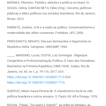
MORAES, Filomeno. Partidos, eleições e política no Ceará. In:
SOUZA, Celina; DANTAS NETO, Fábio (Org.). Governo, políticas
públicas e elites políticas nos estados brasileiros. Rio de Janeiro:
Revan, 2013.
PARENTE, Josênio. A fé e a razão na política. Conservadorismo e
modernidade das elites cearenses. Fortaleza, UFC, 2000.
PERISSINOTO, RENATO. Classes dominantes e hegemonia na
República Velha. Campinas: UNICAMP, 1994.
_____; MASSIMO, Lucas; COSTA, Luiz Domingos. Oligarquia
Competitiva e Profissionalização Política: O Caso dos Senadores
Brasileiros na Primeira República (1889-1934). Dados, Rio de
Janeiro, vol. 60, no 1, p. 79-110, 2017. DOI:
https://doi.org/10.1590/001152582017115
DOI:
https://doi.org/10.1590/001152582017115
QUEIROZ, Maria Isaura Pereira de. O mandonismo local na vida
política brasileira e outros ensaios. S. Paulo: Ed. Alfa-Ômega, 1976.
ROCHA, Thiago. “De quem é Sobral?”: as práticas letradas, as