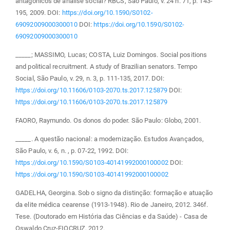
antagônicos de análise social? RBCS, São Paulo, v. 24 n. 71, p. 143-
195, 2009. DOI:
https://doi.org/10.1590/S0102-
69092009000300010
DOI:
https://doi.org/10.1590/S0102-
69092009000300010
_____; MASSIMO, Lucas; COSTA, Luiz Domingos. Social positions
and political recruitment. A study of Brazilian senators. Tempo
Social, São Paulo, v. 29, n. 3, p. 111-135, 2017. DOI:
https://doi.org/10.11606/0103-2070.ts.2017.125879
DOI:
https://doi.org/10.11606/0103-2070.ts.2017.125879
FAORO, Raymundo. Os donos do poder. São Paulo: Globo, 2001.
_____. A questão nacional: a modernização. Estudos Avançados,
São Paulo, v. 6, n. , p. 07-22, 1992. DOI:
https://doi.org/10.1590/S0103-40141992000100002
DOI:
https://doi.org/10.1590/S0103-40141992000100002
GADELHA, Georgina. Sob o signo da distinção: formação e atuação
da elite médica cearense (1913-1948). Rio de Janeiro, 2012. 346f.
Tese. (Doutorado em História das Ciências e da Saúde) - Casa de
Oswaldo Cruz-FIOCRUZ, 2012.