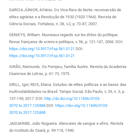
GARCIA JÚNIOR, Afrânio. Os Vice-Reis do Norte: reconversão de
elites agrárias e a Revolução de 1930 (1920-1964). Revista de
Ciência Sociais, Fortaleza, n. 38, v.2, p. 73-87, 2007.
GENIEYS, William. Nouveaux regards sur les élites du politique.
Revue française de science politique, v. 56, p. 121-147, 2006. DOI:
https://doi.org/10.3917/rfsp.561.0121
DOI:
https://doi.org/10.3917/rfsp.561.0121
GIRÃO, Raimundo. Os Pompeu, família ilustre. Revista da Academia
Cearense de Letras, p. 61-73, 1975.
GRILL, Igor; REIS, Eliana. Estudos de elites políticas e as bases das
multinotabilidades no Brasil. Tempo Social, São Paulo, v. 29, n. 3, p.
137-159, 2017. DOI:
http://dx.doi.org/10.11606/0103-
2070.ts.2017.125888
DOI:
https://doi.org/10.11606/0103-
2070.ts.2017.125888
JAGUARIBE, João Nogueira. Alencares de sangue e afins. Revista
do Instituto do Ceará, p. 99-118, 1940.