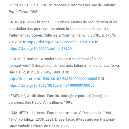
HIPPOLITO, Lucia. PSD de raposas e reformistas. Rio de Janeiro:
Paz e Terra, 1985.
KNUDSEN, Ann-Christina L. Knudsen. Modes de recrutement et de
circulation des premiers membres britanniques et danois du
Parlement européen. Cultures & Conflits, Paris, n. 85/86, p. 61-79,
2012. DOI:
https://doi.org/10.4000/conflits.18329
DOI:
https://doi.org/10.4000/conflits.18329
LECHNER, Norbert. A modernidade e a modernização são
compatíveis? O desafio da democracia latino-americana. Lua Nova,
São Paulo, n. 21, p. 73-86, 1990. DOI:
http://dx.doi.org/10.1590/S0102-64451990000100005
DOI:
https://doi.org/10.1590/S0102-64451990000100005
LEMENHE, Auxiliadora. Família, tradição e poder. O(caso) dos
coronéis. São Paulo: AnnaBlume, 1996.
LIMA NETO, Idelfonso. Escrita subversiva. O Democrata, 1946-
1947. Fortaleza, 2006. 283f. Dissertação (Mestrado em História) -
Universidade Federal do Ceará, 2006.