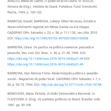
ARAÚJO, Maria do Carmo. O poder local no Ceará. In: SOUZA,
Simone de (Org.). História do Ceará. Fortaleza: Fund. Demócrito
Rocha, 1994. p. 105-120.
BARBOSA, Daniel; BARBOSA, Lidiany. Elites técnicas, Estado e
desenvolvimento regional em Minas Gerais na era Vargas.
CADERNO CRH, Salvador, v. 23, n. 58, p. 111-128, Jan./Abr. 2010.
DOI:
https://doi.org/10.1590/S0103-49792010000100008
BARREIRA, César. Os pactos na política cearense: passado e
presente. Rev. Inst. Est. Bras., n. 40, p. 31-49, 1996. DOI:
https://doi.org/10.11606/issn.2316-901X.v0i40p31-49
DOI:
https://doi.org/10.11606/issn.2316-901X.v0i40p31-49
BARREIRA, Irlys Alencar Firmo. Modernização política e questão
social - diagramas do poder local. CADERNO CRH, Salvador, v. 7, n.
20, p. 55-73, 1994. DOI:
http://dx.doi.org/10.9771/ccrh.v7i20.18788
BENEVIDES, Maria Victoria. A União Democrática Nacional. In:
FLEISCHER, D. (Org). Os partidos políticos no Brasil. Brasília: UnB,
1981. pp. 90-108.