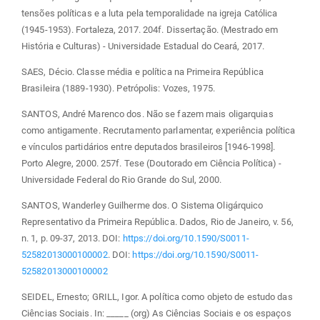
tensões políticas e a luta pela temporalidade na igreja Católica
(1945-1953). Fortaleza, 2017. 204f. Dissertação. (Mestrado em
História e Culturas) - Universidade Estadual do Ceará, 2017.
SAES, Décio. Classe média e política na Primeira República
Brasileira (1889-1930). Petrópolis: Vozes, 1975.
SANTOS, André Marenco dos. Não se fazem mais oligarquias
como antigamente. Recrutamento parlamentar, experiência política
e vínculos partidários entre deputados brasileiros [1946-1998].
Porto Alegre, 2000. 257f. Tese (Doutorado em Ciência Política) -
Universidade Federal do Rio Grande do Sul, 2000.
SANTOS, Wanderley Guilherme dos. O Sistema Oligárquico
Representativo da Primeira República. Dados, Rio de Janeiro, v. 56,
n. 1, p. 09-37, 2013. DOI:
https://doi.org/10.1590/S0011-
52582013000100002
. DOI:
https://doi.org/10.1590/S0011-
52582013000100002
SEIDEL, Ernesto; GRILL, Igor. A política como objeto de estudo das
Ciências Sociais. In: _____ (org) As Ciências Sociais e os espaços