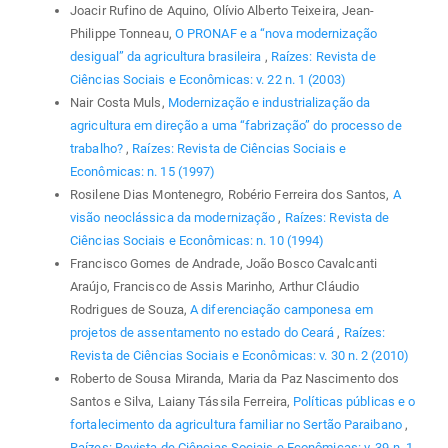
Joacir Rufino de Aquino, Olívio Alberto Teixeira, Jean-
Philippe Tonneau,
O PRONAF e a “nova modernização
desigual” da agricultura brasileira
,
Raízes: Revista de
Ciências Sociais e Econômicas: v. 22 n. 1 (2003)
Nair Costa Muls,
Modernização e industrialização da
agricultura em direção a uma “fabrização” do processo de
trabalho?
,
Raízes: Revista de Ciências Sociais e
Econômicas: n. 15 (1997)
Rosilene Dias Montenegro, Robério Ferreira dos Santos,
A
visão neoclássica da modernização
,
Raízes: Revista de
Ciências Sociais e Econômicas: n. 10 (1994)
Francisco Gomes de Andrade, João Bosco Cavalcanti
Araújo, Francisco de Assis Marinho, Arthur Cláudio
Rodrigues de Souza,
A diferenciação camponesa em
projetos de assentamento no estado do Ceará
,
Raízes:
Revista de Ciências Sociais e Econômicas: v. 30 n. 2 (2010)
Roberto de Sousa Miranda, Maria da Paz Nascimento dos
Santos e Silva, Laiany Tássila Ferreira,
Políticas públicas e o
fortalecimento da agricultura familiar no Sertão Paraibano
,
Raízes: Revista de Ciências Sociais e Econômicas: v. 39 n. 1