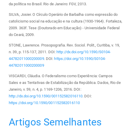
da política no Brasil. Rio de Janeiro: FGV, 2013.
SILVA, Josier. O Círculo Operário de Barbalha como expressão do
catolicismo social na educação e na cultura (1930-1964). Fortaleza,
2009. 363f. Tese (Doutorado em Educação) - Universidade Federal
do Ceará, 2009.
STONE, Lawrence. Prosopografia. Rev. Sociol. Polit., Curitiba, v. 19,
n. 39, p. 115-137, 2011. DOI:
http://dx.doi.org/10.1590/S0104-
44782011000200009
. DOI:
https://doi.org/10.1590/S0104-
44782011000200009
VISCARDI, Cláudia. O Federalismo como Experiência: Campos
Sales e as Tentativas de Estabilização da República. Dados, Rio de
Janeiro, v. 59, n. 4, p. 1169-1206, 2016. DOI:
http://dx.doi.org/10.1590/001152582016110
. DOI:
https://doi.org/10.1590/001152582016110
Artigos Semelhantes