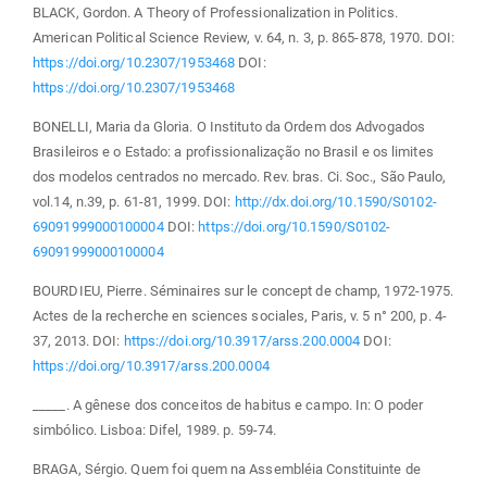
BLACK, Gordon. A Theory of Professionalization in Politics.
American Political Science Review, v. 64, n. 3, p. 865-878, 1970. DOI:
https://doi.org/10.2307/1953468
DOI:
https://doi.org/10.2307/1953468
BONELLI, Maria da Gloria. O Instituto da Ordem dos Advogados
Brasileiros e o Estado: a profissionalização no Brasil e os limites
dos modelos centrados no mercado. Rev. bras. Ci. Soc., São Paulo,
vol.14, n.39, p. 61-81, 1999. DOI:
http://dx.doi.org/10.1590/S0102-
69091999000100004
DOI:
https://doi.org/10.1590/S0102-
69091999000100004
BOURDIEU, Pierre. Séminaires sur le concept de champ, 1972-1975.
Actes de la recherche en sciences sociales, Paris, v. 5 n° 200, p. 4-
37, 2013. DOI:
https://doi.org/10.3917/arss.200.0004
DOI:
https://doi.org/10.3917/arss.200.0004
_____. A gênese dos conceitos de habitus e campo. In: O poder
simbólico. Lisboa: Difel, 1989. p. 59-74.
BRAGA, Sérgio. Quem foi quem na Assembléia Constituinte de