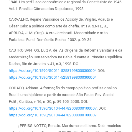
1946. Um perfil socioeconômico e regional da Constituinte de 1946
Vol. I. Brasília: Câmara dos Deputados, 1998.
CARVALHO, Rejane Vasconcelos Accioly de. Virgílio, Adauto e
César Cals: a política como arte da chefia. In: PARENTE, J.,
ARRUDA, J. M. (Org.). A era Jereissati. Modernidade e mito.
Fortaleza: Fund. Demócrito Rocha, 2002. p. 09-34.
CASTRO SANTOS, Luiz A. de. As Origens da Reforma Sanitária e da
Modernização Conservadora na Bahia durante a Primeira República.
Dados, Rio de Janeiro, v.41, n.3, 1998. DOI:
https://doi.org/10.1590/S0011-52581998000300004
DOI:
https://doi.org/10.1590/S0011-52581998000300004
CODATO, Adriano. A formação do campo político profissional no
Brasil: uma hipótese a partir do caso de São Paulo. Rev. Sociol.
Polít., Curitiba, v. 16, n. 30, p. 89-105, 2008. DOI:
https://doi.org/10.1590/S0104-44782008000100007
. DOI:
https://doi.org/10.1590/S0104-44782008000100007
_____; PERISSINOTTO, Renato. Marxismo e elitismo. Dois modelos