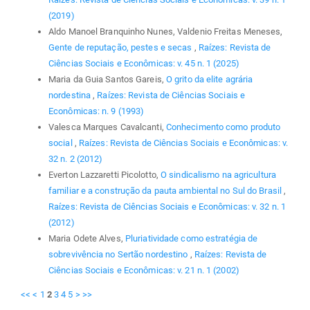
(2019)
Aldo Manoel Branquinho Nunes, Valdenio Freitas Meneses,
Gente de reputação, pestes e secas
,
Raízes: Revista de
Ciências Sociais e Econômicas: v. 45 n. 1 (2025)
Maria da Guia Santos Gareis,
O grito da elite agrária
nordestina
,
Raízes: Revista de Ciências Sociais e
Econômicas: n. 9 (1993)
Valesca Marques Cavalcanti,
Conhecimento como produto
social
,
Raízes: Revista de Ciências Sociais e Econômicas: v.
32 n. 2 (2012)
Everton Lazzaretti Picolotto,
O sindicalismo na agricultura
familiar e a construção da pauta ambiental no Sul do Brasil
,
Raízes: Revista de Ciências Sociais e Econômicas: v. 32 n. 1
(2012)
Maria Odete Alves,
Pluriatividade como estratégia de
sobrevivência no Sertão nordestino
,
Raízes: Revista de
Ciências Sociais e Econômicas: v. 21 n. 1 (2002)
<<
<
1
2
3
4
5
>
>>