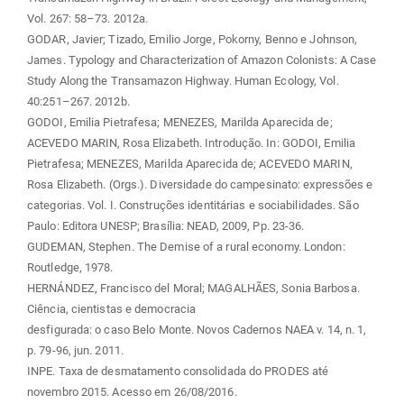
Vol. 267: 58–73. 2012a.
GODAR, Javier; Tizado, Emilio Jorge, Pokorny, Benno e Johnson,
James. Typology and Characterization of Amazon Colonists: A Case
Study Along the Transamazon Highway. Human Ecology, Vol.
40:251–267. 2012b.
GODOI, Emilia Pietrafesa; MENEZES, Marilda Aparecida de;
ACEVEDO MARIN, Rosa Elizabeth. Introdução. In: GODOI, Emilia
Pietrafesa; MENEZES, Marilda Aparecida de; ACEVEDO MARIN,
Rosa Elizabeth. (Orgs.). Diversidade do campesinato: expressões e
categorias. Vol. I. Construções identitárias e sociabilidades. São
Paulo: Editora UNESP; Brasília: NEAD, 2009, Pp. 23-36.
GUDEMAN, Stephen. The Demise of a rural economy. London:
Routledge, 1978.
HERNÁNDEZ, Francisco del Moral; MAGALHÃES, Sonia Barbosa.
Ciência, cientistas e democracia
desfigurada: o caso Belo Monte. Novos Cadernos NAEA v. 14, n. 1,
p. 79-96, jun. 2011.
INPE. Taxa de desmatamento consolidada do PRODES até
novembro 2015. Acesso em 26/08/2016.