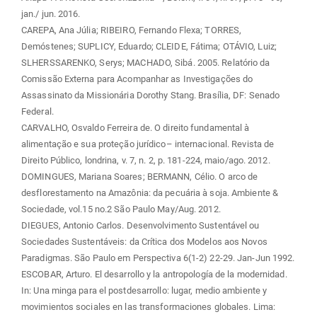
jan./ jun. 2016.
CAREPA, Ana Júlia; RIBEIRO, Fernando Flexa; TORRES,
Demóstenes; SUPLICY, Eduardo; CLEIDE, Fátima; OTÁVIO, Luiz;
SLHERSSARENKO, Serys; MACHADO, Sibá. 2005. Relatório da
Comissão Externa para Acompanhar as Investigações do
Assassinato da Missionária Dorothy Stang. Brasília, DF: Senado
Federal.
CARVALHO, Osvaldo Ferreira de. O direito fundamental à
alimentação e sua proteção jurídico– internacional. Revista de
Direito Público, londrina, v. 7, n. 2, p. 181-224, maio/ago. 2012.
DOMINGUES, Mariana Soares; BERMANN, Célio. O arco de
desflorestamento na Amazônia: da pecuária à soja. Ambiente &
Sociedade, vol.15 no.2 São Paulo May/Aug. 2012.
DIEGUES, Antonio Carlos. Desenvolvimento Sustentável ou
Sociedades Sustentáveis: da Crítica dos Modelos aos Novos
Paradigmas. São Paulo em Perspectiva 6(1-2) 22-29. Jan-Jun 1992.
ESCOBAR, Arturo. El desarrollo y la antropología de la modernidad.
In: Una minga para el postdesarrollo: lugar, medio ambiente y
movimientos sociales en las transformaciones globales. Lima: