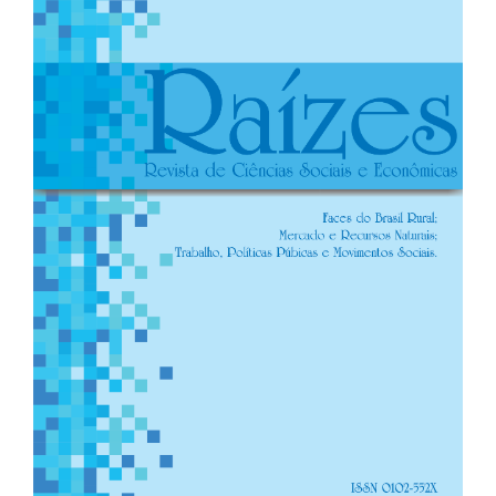
lateral
de
artigos