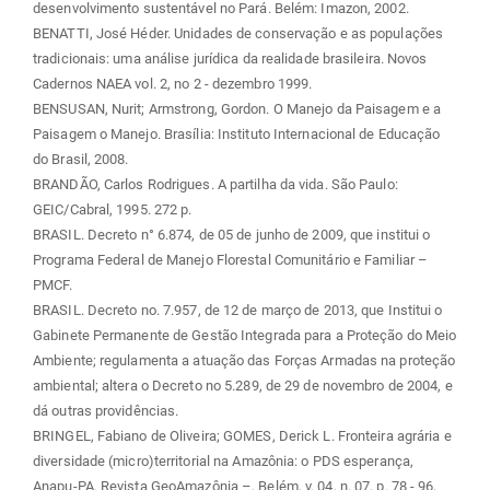
desenvolvimento sustentável no Pará. Belém: Imazon, 2002.
BENATTI, José Héder. Unidades de conservação e as populações
tradicionais: uma análise jurídica da realidade brasileira. Novos
Cadernos NAEA vol. 2, no 2 - dezembro 1999.
BENSUSAN, Nurit; Armstrong, Gordon. O Manejo da Paisagem e a
Paisagem o Manejo. Brasília: Instituto Internacional de Educação
do Brasil, 2008.
BRANDÃO, Carlos Rodrigues. A partilha da vida. São Paulo:
GEIC/Cabral, 1995. 272 p.
BRASIL. Decreto n° 6.874, de 05 de junho de 2009, que institui o
Programa Federal de Manejo Florestal Comunitário e Familiar –
PMCF.
BRASIL. Decreto no. 7.957, de 12 de março de 2013, que Institui o
Gabinete Permanente de Gestão Integrada para a Proteção do Meio
Ambiente; regulamenta a atuação das Forças Armadas na proteção
ambiental; altera o Decreto no 5.289, de 29 de novembro de 2004, e
dá outras providências.
BRINGEL, Fabiano de Oliveira; GOMES, Derick L. Fronteira agrária e
diversidade (micro)territorial na Amazônia: o PDS esperança,
Anapu-PA. Revista GeoAmazônia –, Belém, v. 04, n. 07, p. 78 - 96,