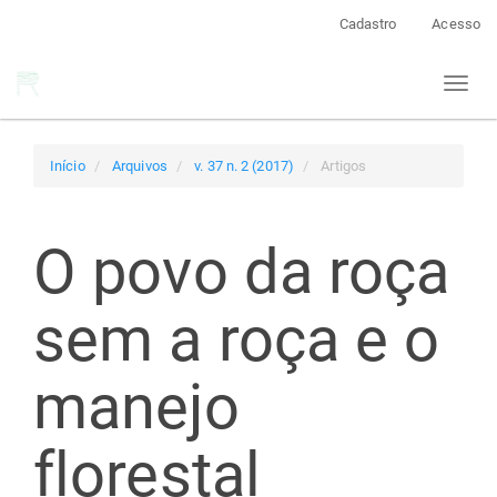
Navegação
Cadastro
Acesso
Principal
Conteúdo
Toggl
principal
naviga
Barra
Lateral
Início
Arquivos
v. 37 n. 2 (2017)
Artigos
O povo da roça
sem a roça e o
manejo
florestal