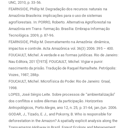
UNC, 2010, p. 33-56.
FEARNSIDE, Phillip M. Degradação dos recursos naturais na
Amazônia Brasileira: implicações para o uso de sistemas
agroflorestais. In: PORRO, Roberto. Alternativa Agroflorestal na
Amazônia em Trans- formação. Brasília: Embrapa Informação
Tecnológica. 2009, p. 87-96.
FEARNSIDE, Philip M. Desmatamento na Amazônia: dinâmica,
impactos e controle. Acta Amazônica vol. 36(3) 2006: 395 – 400.
FOUCAULT, Michel. A verdade e as formas jurídicas. Rio de Janeiro:
Nau Editora, 2011[1973]. FOUCAULT, Michel. Vigiar e punir:
nascimento da prisão. Tradução de Raquel Ramalhete. Petrópolis:
Vozes, 1987, 288p.
FOUCAULT, Michel. Microfísica do Poder. Rio de Janeiro: Graal,
1998.
LOPES, José Sérgio Leite. Sobre processos de “ambientalização”
dos conflitos e sobre dilemas da participação. Horizontes
Antropológicos, Porto Alegre, ano 12, n. 25, p. 31-64, jan./jun. 2006.
GODAR, J., Tizado, E. J., and Pokorny, B. Who is responsible for
deforestation in the Amazon? A spatially explicit analysis along the
Transamazon Highway in Brazil. Forest Ecology and Management,