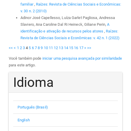
familiar
,
Raízes: Revista de Ciências Sociais e Econômicas:
v. 30 n. 2 (2010)
Adinor José Capellesso, Luíza Garlet Pagliosa, Andressa
Slaviero, Ana Caroline Dal Ri Heineck, Giliane Perin,
A
identificação e ativação de recursos pelos atores
,
Raízes:
Revista de Ciências Sociais e Econômicas: v. 42 n. 1 (2022)
<<
<
1
2
3
4
5
6
7
8
9
10
11
12
13
14
15
16
17
>
>>
Você também pode
iniciar uma pesquisa avançada por similaridade
para este artigo.
Idioma
Português (Brasil)
English