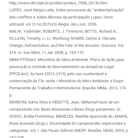
http://www.obt.inpe.br/prodes/prodes_1988_2015n.htm.
LOPES, José Sérgio Leite. Sobre processos de “ambientalização”
dos conflitos e sobre dilemas da participação Lopes. Horiz.
antropol. vol.12 no.25 Porto Alegre Jan./Jun. 2006.
MALHI, Yadvinder; ROBERTS, J. Timmons; BETTS, Richard A.;
KILLEEN, Timothy J.; LI, Wenhong; NOBRE, Carlos A. Climate
Change, Deforestation, and the Fate of the Amazon. Science, Vol.
319, Is- sue 5860, 11 Jan 2008, p. 169-172.
MMA-PPCDam. Ministério do Meio Ambiente. Plano de Ação para
prevenção e controle do desmatamento na Amazônia Legal
(PPCDAm): 3a fase (2012-2015) pelo uso sustentável e
conservação da Flo- resta / Ministério do Meio Ambiente e Grupo
Permanente de Trabalho Interministerial. Brasília: MMA, 2013, 174
p.
MOREIRA, Edma Silva e HÉBETTE, Jean. Metamorfoses de um
campesinato nos Baixo Amazonas e Baixo Xingu paraenses. In:
GODOI, Emília Pietrafesa; MENEZES, Marilda Aparecida de; MARIN,
Rosa Acevedo (Orgs.). Diversidade do campesinato: expressões e
categorias. Vol. I. São Paulo: Editora UNESP; Brasília: NEAD, 2009, p.
187-208.