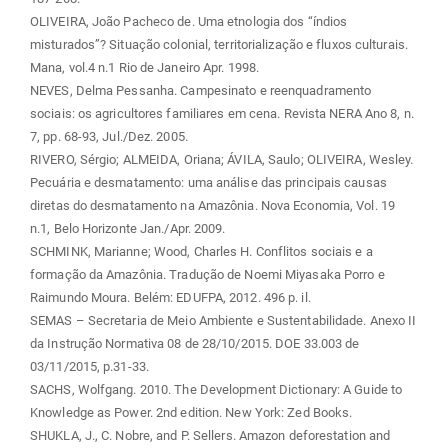
OLIVEIRA, João Pacheco de. Uma etnologia dos “índios
misturados”? Situação colonial, territorialização e fluxos culturais.
Mana, vol.4 n.1 Rio de Janeiro Apr. 1998.
NEVES, Delma Pessanha. Campesinato e reenquadramento
sociais: os agricultores familiares em cena. Revista NERA Ano 8, n.
7, pp. 68-93, Jul./Dez. 2005.
RIVERO, Sérgio; ALMEIDA, Oriana; ÁVILA, Saulo; OLIVEIRA, Wesley.
Pecuária e desmatamento: uma análise das principais causas
diretas do desmatamento na Amazônia. Nova Economia, Vol. 19
n.1, Belo Horizonte Jan./Apr. 2009.
SCHMINK, Marianne; Wood, Charles H. Conflitos sociais e a
formação da Amazônia. Tradução de Noemi Miyasaka Porro e
Raimundo Moura. Belém: EDUFPA, 2012. 496 p. il.
SEMAS – Secretaria de Meio Ambiente e Sustentabilidade. Anexo II
da Instrução Normativa 08 de 28/10/2015. DOE 33.003 de
03/11/2015, p.31-33.
SACHS, Wolfgang. 2010. The Development Dictionary: A Guide to
Knowledge as Power. 2nd edition. New York: Zed Books.
SHUKLA, J., C. Nobre, and P. Sellers. Amazon deforestation and