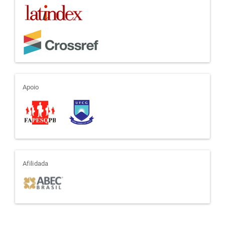
apoio
Apoio
afiliada
Afilidada