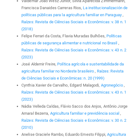
Valdemar João Wesz Junior, Silvia Aparecida Zimmermann,
Francisca Danaides Carreras Rios,
La institucionalización de
políticas públicas para la agricultura familiar en Paraguay
,
Raízes: Revista de Ciências Sociais e Econômicas: v. 38 n. 1
(2018)
Felipe Ferrari da Costa, Flavia Muradas Bulhões,
Políticas
públicas de segurança alimentar e nutricional no Brasil
,
Raízes: Revista de Ciências Sociais e Econômicas: v. 43 n. 2
(2023)
José Aldemir Freire,
Política agrícola e sustentabilidade da
agricultura familiar no Nordeste brasileiro
,
Raízes: Revista
de Ciências Sociais e Econômicas: n. 20 (1999)
Cynthia Xavier de Carvalho, Edgard Malagodi,
Agronegócio
,
Raízes: Revista de Ciências Sociais e Econômicas: v. 43 n. 1
(2023)
Nádia Velleda Caldas, Flávio Sacco dos Anjos, Antônio Jorge
Amaral Bezerra,
Agricultura familiar e previdência social
,
Raízes: Revista de Ciências Sociais e Econômicas: v. 30 n. 2
(2010)
Anelise Graciele Rambo, Eduardo Ernesto Filippi,
Agricultura