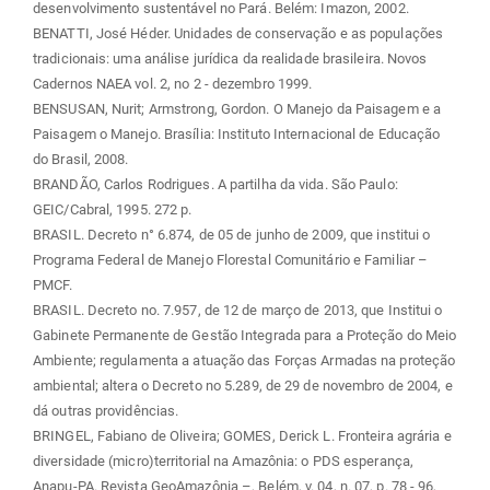
desenvolvimento sustentável no Pará. Belém: Imazon, 2002.
BENATTI, José Héder. Unidades de conservação e as populações
tradicionais: uma análise jurídica da realidade brasileira. Novos
Cadernos NAEA vol. 2, no 2 - dezembro 1999.
BENSUSAN, Nurit; Armstrong, Gordon. O Manejo da Paisagem e a
Paisagem o Manejo. Brasília: Instituto Internacional de Educação
do Brasil, 2008.
BRANDÃO, Carlos Rodrigues. A partilha da vida. São Paulo:
GEIC/Cabral, 1995. 272 p.
BRASIL. Decreto n° 6.874, de 05 de junho de 2009, que institui o
Programa Federal de Manejo Florestal Comunitário e Familiar –
PMCF.
BRASIL. Decreto no. 7.957, de 12 de março de 2013, que Institui o
Gabinete Permanente de Gestão Integrada para a Proteção do Meio
Ambiente; regulamenta a atuação das Forças Armadas na proteção
ambiental; altera o Decreto no 5.289, de 29 de novembro de 2004, e
dá outras providências.
BRINGEL, Fabiano de Oliveira; GOMES, Derick L. Fronteira agrária e
diversidade (micro)territorial na Amazônia: o PDS esperança,
Anapu-PA. Revista GeoAmazônia –, Belém, v. 04, n. 07, p. 78 - 96,