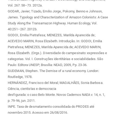
Vol. 267: 58–73. 2012a.
GODAR, Javier; Tizado, Emilio Jorge, Pokorny, Benno e Johnson,
James. Typology and Characterization of Amazon Colonists: A Case
Study Along the Transamazon Highway. Human Ecology, Vol.
40:251–267. 2012b.
GODOI, Emilia Pietrafesa; MENEZES, Marilda Aparecida de;
ACEVEDO MARIN, Rosa Elizabeth. Introdução. In: GODOI, Emilia
Pietrafesa; MENEZES, Marilda Aparecida de; ACEVEDO MARIN,
Rosa Elizabeth. (Orgs.). Diversidade do campesinato: expressões e
categorias. Vol. I. Construções identitárias e sociabilidades. São
Paulo: Editora UNESP; Brasília: NEAD, 2009, Pp. 23-36.
GUDEMAN, Stephen. The Demise of a rural economy. London:
Routledge, 1978.
HERNÁNDEZ, Francisco del Moral; MAGALHÃES, Sonia Barbosa.
Ciência, cientistas e democracia
desfigurada: o caso Belo Monte. Novos Cadernos NAEA v. 14, n. 1,
p. 79-96, jun. 2011.
INPE. Taxa de desmatamento consolidada do PRODES até
novembro 2015. Acesso em 26/08/2016.