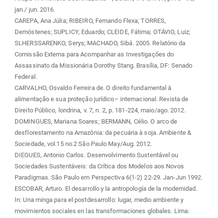
jan./ jun. 2016.
CAREPA, Ana Júlia; RIBEIRO, Fernando Flexa; TORRES,
Demóstenes; SUPLICY, Eduardo; CLEIDE, Fátima; OTÁVIO, Luiz;
SLHERSSARENKO, Serys; MACHADO, Sibá. 2005. Relatório da
Comissão Externa para Acompanhar as Investigações do
Assassinato da Missionária Dorothy Stang. Brasília, DF: Senado
Federal.
CARVALHO, Osvaldo Ferreira de. O direito fundamental à
alimentação e sua proteção jurídico– internacional. Revista de
Direito Público, londrina, v. 7, n. 2, p. 181-224, maio/ago. 2012.
DOMINGUES, Mariana Soares; BERMANN, Célio. O arco de
desflorestamento na Amazônia: da pecuária à soja. Ambiente &
Sociedade, vol.15 no.2 São Paulo May/Aug. 2012.
DIEGUES, Antonio Carlos. Desenvolvimento Sustentável ou
Sociedades Sustentáveis: da Crítica dos Modelos aos Novos
Paradigmas. São Paulo em Perspectiva 6(1-2) 22-29. Jan-Jun 1992.
ESCOBAR, Arturo. El desarrollo y la antropología de la modernidad.
In: Una minga para el postdesarrollo: lugar, medio ambiente y
movimientos sociales en las transformaciones globales. Lima: