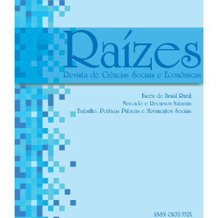
lateral
de
artigos