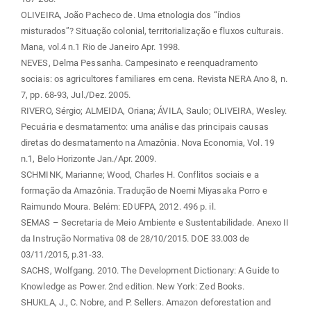
OLIVEIRA, João Pacheco de. Uma etnologia dos “índios
misturados”? Situação colonial, territorialização e fluxos culturais.
Mana, vol.4 n.1 Rio de Janeiro Apr. 1998.
NEVES, Delma Pessanha. Campesinato e reenquadramento
sociais: os agricultores familiares em cena. Revista NERA Ano 8, n.
7, pp. 68-93, Jul./Dez. 2005.
RIVERO, Sérgio; ALMEIDA, Oriana; ÁVILA, Saulo; OLIVEIRA, Wesley.
Pecuária e desmatamento: uma análise das principais causas
diretas do desmatamento na Amazônia. Nova Economia, Vol. 19
n.1, Belo Horizonte Jan./Apr. 2009.
SCHMINK, Marianne; Wood, Charles H. Conflitos sociais e a
formação da Amazônia. Tradução de Noemi Miyasaka Porro e
Raimundo Moura. Belém: EDUFPA, 2012. 496 p. il.
SEMAS – Secretaria de Meio Ambiente e Sustentabilidade. Anexo II
da Instrução Normativa 08 de 28/10/2015. DOE 33.003 de
03/11/2015, p.31-33.
SACHS, Wolfgang. 2010. The Development Dictionary: A Guide to
Knowledge as Power. 2nd edition. New York: Zed Books.
SHUKLA, J., C. Nobre, and P. Sellers. Amazon deforestation and