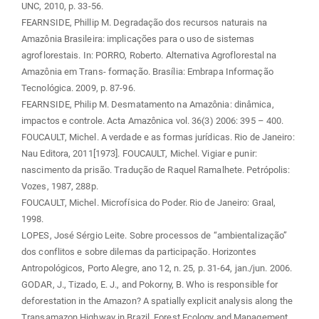
UNC, 2010, p. 33-56.
FEARNSIDE, Phillip M. Degradação dos recursos naturais na
Amazônia Brasileira: implicações para o uso de sistemas
agroflorestais. In: PORRO, Roberto. Alternativa Agroflorestal na
Amazônia em Trans- formação. Brasília: Embrapa Informação
Tecnológica. 2009, p. 87-96.
FEARNSIDE, Philip M. Desmatamento na Amazônia: dinâmica,
impactos e controle. Acta Amazônica vol. 36(3) 2006: 395 – 400.
FOUCAULT, Michel. A verdade e as formas jurídicas. Rio de Janeiro:
Nau Editora, 2011[1973]. FOUCAULT, Michel. Vigiar e punir:
nascimento da prisão. Tradução de Raquel Ramalhete. Petrópolis:
Vozes, 1987, 288p.
FOUCAULT, Michel. Microfísica do Poder. Rio de Janeiro: Graal,
1998.
LOPES, José Sérgio Leite. Sobre processos de “ambientalização”
dos conflitos e sobre dilemas da participação. Horizontes
Antropológicos, Porto Alegre, ano 12, n. 25, p. 31-64, jan./jun. 2006.
GODAR, J., Tizado, E. J., and Pokorny, B. Who is responsible for
deforestation in the Amazon? A spatially explicit analysis along the
Transamazon Highway in Brazil. Forest Ecology and Management,