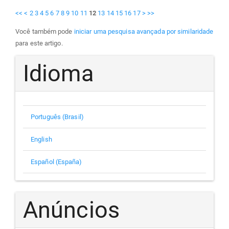
<<
<
2
3
4
5
6
7
8
9
10
11
12
13
14
15
16
17
>
>>
Você também pode
iniciar uma pesquisa avançada por similaridade
para este artigo.
Idioma
Português (Brasil)
English
Español (España)
Anúncios