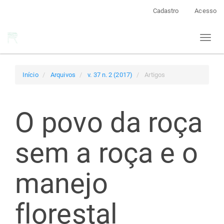
Navegação
Cadastro
Acesso
Principal
Conteúdo
Toggl
principal
naviga
Barra
Lateral
Início
Arquivos
v. 37 n. 2 (2017)
Artigos
O povo da roça
sem a roça e o
manejo
florestal