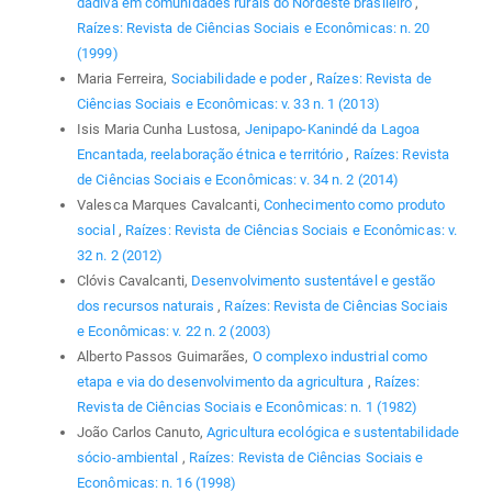
dádiva em comunidades rurais do Nordeste brasileiro
,
Raízes: Revista de Ciências Sociais e Econômicas: n. 20
(1999)
Maria Ferreira,
Sociabilidade e poder
,
Raízes: Revista de
Ciências Sociais e Econômicas: v. 33 n. 1 (2013)
Isis Maria Cunha Lustosa,
Jenipapo-Kanindé da Lagoa
Encantada, reelaboração étnica e território
,
Raízes: Revista
de Ciências Sociais e Econômicas: v. 34 n. 2 (2014)
Valesca Marques Cavalcanti,
Conhecimento como produto
social
,
Raízes: Revista de Ciências Sociais e Econômicas: v.
32 n. 2 (2012)
Clóvis Cavalcanti,
Desenvolvimento sustentável e gestão
dos recursos naturais
,
Raízes: Revista de Ciências Sociais
e Econômicas: v. 22 n. 2 (2003)
Alberto Passos Guimarães,
O complexo industrial como
etapa e via do desenvolvimento da agricultura
,
Raízes:
Revista de Ciências Sociais e Econômicas: n. 1 (1982)
João Carlos Canuto,
Agricultura ecológica e sustentabilidade
sócio-ambiental
,
Raízes: Revista de Ciências Sociais e
Econômicas: n. 16 (1998)