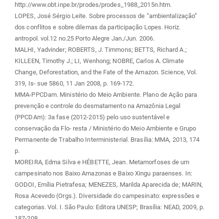
http://www.obt.inpe.br/prodes/prodes_1988_2015n.htm.
LOPES, José Sérgio Leite. Sobre processos de “ambientalização”
dos conflitos e sobre dilemas da participação Lopes. Horiz.
antropol. vol.12 no.25 Porto Alegre Jan./Jun. 2006.
MALHI, Yadvinder; ROBERTS, J. Timmons; BETTS, Richard A.;
KILLEEN, Timothy J.; LI, Wenhong; NOBRE, Carlos A. Climate
Change, Deforestation, and the Fate of the Amazon. Science, Vol.
319, Is- sue 5860, 11 Jan 2008, p. 169-172.
MMA-PPCDam. Ministério do Meio Ambiente. Plano de Ação para
prevenção e controle do desmatamento na Amazônia Legal
(PPCDAm): 3a fase (2012-2015) pelo uso sustentável e
conservação da Flo- resta / Ministério do Meio Ambiente e Grupo
Permanente de Trabalho Interministerial. Brasília: MMA, 2013, 174
p.
MOREIRA, Edma Silva e HÉBETTE, Jean. Metamorfoses de um
campesinato nos Baixo Amazonas e Baixo Xingu paraenses. In:
GODOI, Emília Pietrafesa; MENEZES, Marilda Aparecida de; MARIN,
Rosa Acevedo (Orgs.). Diversidade do campesinato: expressões e
categorias. Vol. I. São Paulo: Editora UNESP; Brasília: NEAD, 2009, p.
187-208.