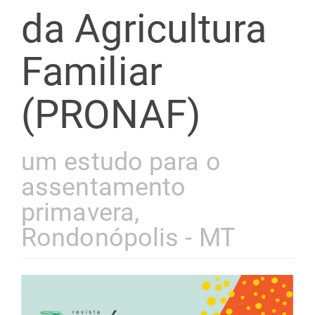
da Agricultura
Familiar
(PRONAF)
um estudo para o
assentamento
primavera,
Rondonópolis - MT
Barra