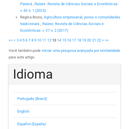
Paraná
,
Raízes: Revista de Ciências Sociais e Econômicas:
v. 43 n. 1 (2023)
Regina Bruno,
Agricultura empresarial, povos e comunidades
tradicionais
,
Raízes: Revista de Ciências Sociais e
Econômicas: v. 37 n. 2 (2017)
<<
<
3
4
5
6
7
8
9
10
11
12
13
14
15
16
17
18
19
20
21
22
>
>>
Você também pode
iniciar uma pesquisa avançada por similaridade
para este artigo.
Idioma
Português (Brasil)
English
Español (España)