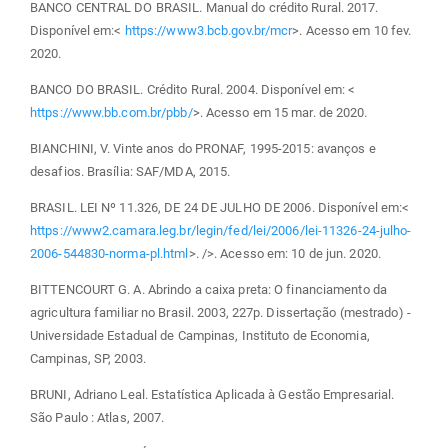
BANCO CENTRAL DO BRASIL. Manual do crédito Rural. 2017.
Disponível em:<
https://www3.bcb.gov.br/mcr
>. Acesso em 10 fev.
2020.
BANCO DO BRASIL. Crédito Rural. 2004. Disponível em: <
https://www.bb.com.br/pbb/
>. Acesso em 15 mar. de 2020.
BIANCHINI, V. Vinte anos do PRONAF, 1995-2015: avanços e
desafios. Brasília: SAF/MDA, 2015.
BRASIL. LEI Nº 11.326, DE 24 DE JULHO DE 2006. Disponível em:<
https://www2.camara.leg.br/legin/fed/lei/2006/lei-11326-24-julho-
2006-544830-norma-pl.html
>. />. Acesso em: 10 de jun. 2020.
BITTENCOURT G. A. Abrindo a caixa preta: O financiamento da
agricultura familiar no Brasil. 2003, 227p. Dissertação (mestrado) -
Universidade Estadual de Campinas, Instituto de Economia,
Campinas, SP, 2003.
BRUNI, Adriano Leal. Estatística Aplicada à Gestão Empresarial.
São Paulo : Atlas, 2007.