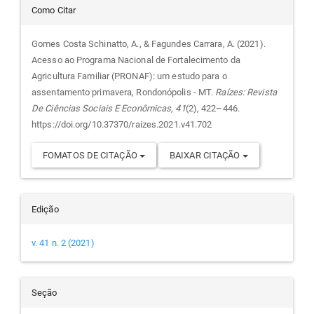
Detalhes
Como Citar
do
Gomes Costa Schinatto, A., & Fagundes Carrara, A. (2021).
Acesso ao Programa Nacional de Fortalecimento da
artigo
Agricultura Familiar (PRONAF): um estudo para o
assentamento primavera, Rondonópolis - MT.
Raízes: Revista
De Ciências Sociais E Econômicas
,
41
(2), 422–446.
https://doi.org/10.37370/raizes.2021.v41.702
FOMATOS DE CITAÇÃO
BAIXAR CITAÇÃO
Edição
v. 41 n. 2 (2021)
Seção