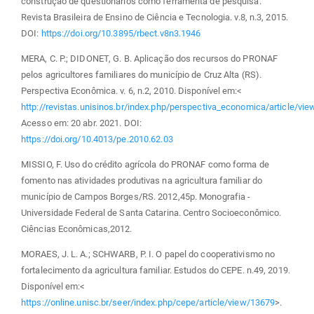
construção de questionários como ferramenta de pesquisa.
Revista Brasileira de Ensino de Ciência e Tecnologia. v.8, n.3, 2015.
DOI:
https://doi.org/10.3895/rbect.v8n3.1946
MERA, C. P.; DIDONET, G. B. Aplicação dos recursos do PRONAF
pelos agricultores familiares do município de Cruz Alta (RS).
Perspectiva Econômica. v. 6, n.2, 2010. Disponível em:<
http://revistas.unisinos.br/index.php/perspectiva_economica/article/vi
Acesso em: 20 abr. 2021. DOI:
https://doi.org/10.4013/pe.2010.62.03
MISSIO, F. Uso do crédito agrícola do PRONAF como forma de
fomento nas atividades produtivas na agricultura familiar do
município de Campos Borges/RS. 2012,45p. Monografia -
Universidade Federal de Santa Catarina. Centro Socioeconômico.
Ciências Econômicas,2012.
MORAES, J. L. A.; SCHWARB, P. I. O papel do cooperativismo no
fortalecimento da agricultura familiar. Estudos do CEPE. n.49, 2019.
Disponível em:<
https://online.unisc.br/seer/index.php/cepe/article/view/13679
>.