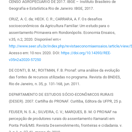
CENSO AGROPECUÁRIO DE 2017. IBGE – Instituto Brasileiro de
Geografia e Estatística Rio de Janeiro: IBGE, 2017.
CRUZ, A. C. da; HECK. C. R.; CARRARA, A. F. Os desafios
socioeconômicos da Agricultura Familiar: Um estudo para o
assentamento Primavera em Rondonópolis. Economia Ensaios,
v.35, n.2, 2020. Disponível em:<
http://www.seer.ufu.br/index.php/revistaeconomiaensaios/article/view/
Acesso em: 10 nov. 2020. DOI:
https://doi.org/10.14393/REE-
v35n2a2020-57250
DE CONTI, B. M.; ROITMAN, F. B. Pronaf: uma análise da evolução
das fontes de recursos utilizadas no programa. Revista do BNDES,
Rio de Janeiro, n. 35, p. 131-168, jun. 2011.
DEPARTAMENTO DE ESTUDOS SÓCIO-ECONÔMICOS RURAIS
(DESER). 2007. Cartilha do PRONAF. Curitiba, Editora da UFPR, 25 p.
FEUSER, N. S. A.; SILVEIRA, C. V.; MARQUES, B. M. O PRONAF na
percepção de produtores rurais do assentamento Itamarati em
Ponta Porã/MS. Revista Desenvolvimento, fronteiras e cidadania. v.