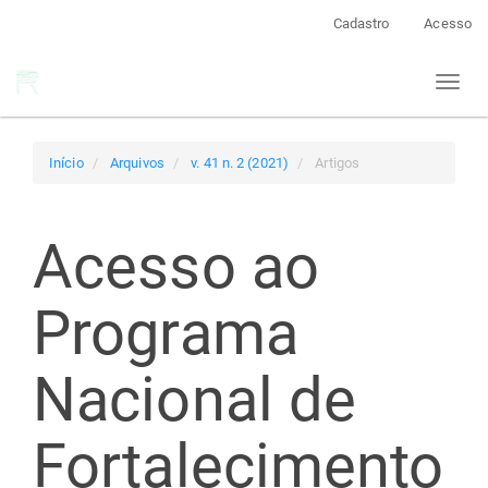
Navegação
Cadastro
Acesso
Principal
Conteúdo
Toggl
principal
naviga
Barra
Lateral
Início
Arquivos
v. 41 n. 2 (2021)
Artigos
Acesso ao
Programa
Nacional de
Fortalecimento