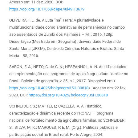
Acesso em: 11 dez. 2020. DOI:
https://doi.org/10.17058/cepe.v0i49.13679
OLIVEIRA, I. L. de. A Luta “na” Terra: A pluriatividade e
multifuncionalidade como alternativas de permanência no campo
aso assentados de Zumbi dos Palmares – MT. 2016. 128p.
Dissertação (Mestrado em Geografia). Universidade Federal de
Santa Maria (UFSM), Centro de Ciências Naturais e Exatas. Santa
Maria - RS, 2016.
SARON, F. A.; NETO, C. de C. N.; HESPANHOL, A. N. As dificuldades
de implementação dos programas de apoio à agricultura familiar no
Brasil. Boletim de geografia. v. 35, n.1, 2017. Disponível em:<
https://doi.org/10.4025/bolgeogr.v35i1.30818
>. Acesso em: 22 fev.
2020. DOI:
https://doi.org/10.4025/bolgeogr.v35i1.30818
SCHNEIDER, S.; MATTEI, L; CAZELLA, A. A. Histórico,
caracterização e dinâmica recente do PRONAF – programa
nacional de fortalecimento da agricultura familiar. In: SCHNEIDER,
S.; SILVA, M, K.; MARQUES, P, E, M. (Org.). Políticas públicas e
participação social no Brasil rural. Porto Alegre, 2004.