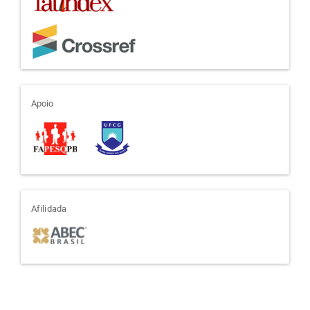
apoio
Apoio
afiliada
Afilidada