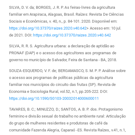
SILVA, D. V. da; BORGES, J. R. P. As feiras-livres da agricultura
familiar em Arapiraca, Alagoas, Brasil. Raízes: Revista De Ciências
Sociais e Econômicas, v. 40, n., p. 84-101. 2020. Disponível em:
https://doi.org/10.37370/raizes.2020.v40.642
> Acesso em: 10 jul.
de 2021. DOI:
https://doi.org/10.37370/raizes.2020.v40.642
SILVA, R. R. S. Agricultura urbana: a declaração de aptidão ao
PRONAF (DAP) e o acesso dos agricultores aos programas de
governo no município de Salvador, Feira de Santana - BA, 2018.
SOUZA-ESQUERDO, V. F. de; BERGAMASCO, S. M. P. P. Análise sobre
o acesso aos programas de políticas públicas da agricultura
familiar nos municípios do circuito das frutas (SP). Revista de
Economia e Sociologia Rural, vol.52, n.1, pp.205-222. DOI:
https://doi.org/10.1590/S0103-20032014000600011
TAVARES, B. C.; MINUZZO, D.; SANTOS, A. B. P. dos. Protagonismo
feminino e divisão sexual do trabalho no ambiente rural: Articulação
do grupo de mulheres residentes e produtoras de café da
comunidade Fazenda Alegria, Caparaó -ES. Revista Raízes, v.41, n.1,