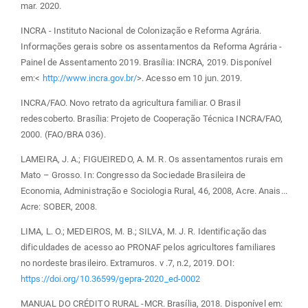
mar. 2020.
INCRA - Instituto Nacional de Colonização e Reforma Agrária.
Informações gerais sobre os assentamentos da Reforma Agrária -
Painel de Assentamento 2019. Brasília: INCRA, 2019. Disponível
em:<
http://www.incra.gov.br/
>. Acesso em 10 jun. 2019.
INCRA/FAO. Novo retrato da agricultura familiar. O Brasil
redescoberto. Brasília: Projeto de Cooperação Técnica INCRA/FAO,
2000. (FAO/BRA 036).
LAMEIRA, J. A.; FIGUEIREDO, A. M. R. Os assentamentos rurais em
Mato – Grosso. In: Congresso da Sociedade Brasileira de
Economia, Administração e Sociologia Rural, 46, 2008, Acre. Anais...
Acre: SOBER, 2008.
LIMA, L. O.; MEDEIROS, M. B.; SILVA, M. J. R. Identificação das
dificuldades de acesso ao PRONAF pelos agricultores familiares
no nordeste brasileiro. Extramuros. v .7, n.2, 2019. DOI:
https://doi.org/10.36599/gepra-2020_ed-0002
MANUAL DO CRÉDITO RURAL -MCR. Brasília, 2018. Disponível em: