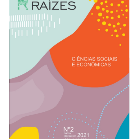
lateral
de
artigos