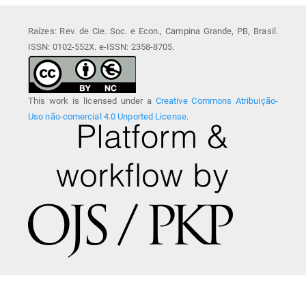
Raízes: Rev. de Cie. Soc. e Econ., Campina Grande, PB, Brasil.
ISSN: 0102-552X. e-ISSN: 2358-8705.
This work is licensed under a
Creative Commons Atribuição-
Uso não-comercial 4.0 Unported License
.