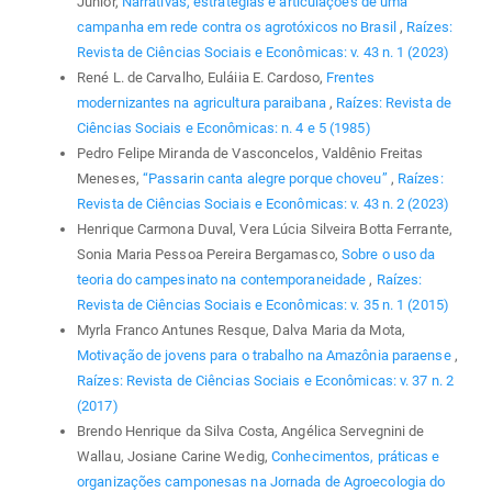
Júnior,
Narrativas, estratégias e articulações de uma
campanha em rede contra os agrotóxicos no Brasil
,
Raízes:
Revista de Ciências Sociais e Econômicas: v. 43 n. 1 (2023)
René L. de Carvalho, Euláiia E. Cardoso,
Frentes
modernizantes na agricultura paraibana
,
Raízes: Revista de
Ciências Sociais e Econômicas: n. 4 e 5 (1985)
Pedro Felipe Miranda de Vasconcelos, Valdênio Freitas
Meneses,
“Passarin canta alegre porque choveu”
,
Raízes:
Revista de Ciências Sociais e Econômicas: v. 43 n. 2 (2023)
Henrique Carmona Duval, Vera Lúcia Silveira Botta Ferrante,
Sonia Maria Pessoa Pereira Bergamasco,
Sobre o uso da
teoria do campesinato na contemporaneidade
,
Raízes:
Revista de Ciências Sociais e Econômicas: v. 35 n. 1 (2015)
Myrla Franco Antunes Resque, Dalva Maria da Mota,
Motivação de jovens para o trabalho na Amazônia paraense
,
Raízes: Revista de Ciências Sociais e Econômicas: v. 37 n. 2
(2017)
Brendo Henrique da Silva Costa, Angélica Servegnini de
Wallau, Josiane Carine Wedig,
Conhecimentos, práticas e
organizações camponesas na Jornada de Agroecologia do