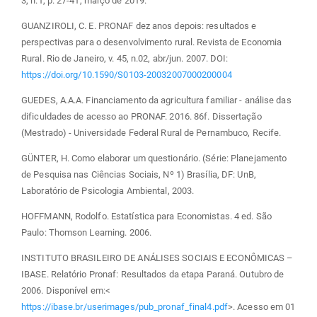
3, n.1, p. 27-41, março de 2019.
GUANZIROLI, C. E. PRONAF dez anos depois: resultados e
perspectivas para o desenvolvimento rural. Revista de Economia
Rural. Rio de Janeiro, v. 45, n.02, abr/jun. 2007. DOI:
https://doi.org/10.1590/S0103-20032007000200004
GUEDES, A.A.A. Financiamento da agricultura familiar - análise das
dificuldades de acesso ao PRONAF. 2016. 86f. Dissertação
(Mestrado) - Universidade Federal Rural de Pernambuco, Recife.
GÜNTER, H. Como elaborar um questionário. (Série: Planejamento
de Pesquisa nas Ciências Sociais, Nº 1) Brasília, DF: UnB,
Laboratório de Psicologia Ambiental, 2003.
HOFFMANN, Rodolfo. Estatística para Economistas. 4 ed. São
Paulo: Thomson Learning. 2006.
INSTITUTO BRASILEIRO DE ANÁLISES SOCIAIS E ECONÔMICAS –
IBASE. Relatório Pronaf: Resultados da etapa Paraná. Outubro de
2006. Disponível em:<
https://ibase.br/userimages/pub_pronaf_final4.pdf
>. Acesso em 01