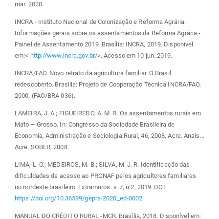
mar. 2020.
INCRA - Instituto Nacional de Colonização e Reforma Agrária.
Informações gerais sobre os assentamentos da Reforma Agrária -
Painel de Assentamento 2019. Brasília: INCRA, 2019. Disponível
em:<
http://www.incra.gov.br/
>. Acesso em 10 jun. 2019.
INCRA/FAO. Novo retrato da agricultura familiar. O Brasil
redescoberto. Brasília: Projeto de Cooperação Técnica INCRA/FAO,
2000. (FAO/BRA 036).
LAMEIRA, J. A.; FIGUEIREDO, A. M. R. Os assentamentos rurais em
Mato – Grosso. In: Congresso da Sociedade Brasileira de
Economia, Administração e Sociologia Rural, 46, 2008, Acre. Anais...
Acre: SOBER, 2008.
LIMA, L. O.; MEDEIROS, M. B.; SILVA, M. J. R. Identificação das
dificuldades de acesso ao PRONAF pelos agricultores familiares
no nordeste brasileiro. Extramuros. v .7, n.2, 2019. DOI:
https://doi.org/10.36599/gepra-2020_ed-0002
MANUAL DO CRÉDITO RURAL -MCR. Brasília, 2018. Disponível em: