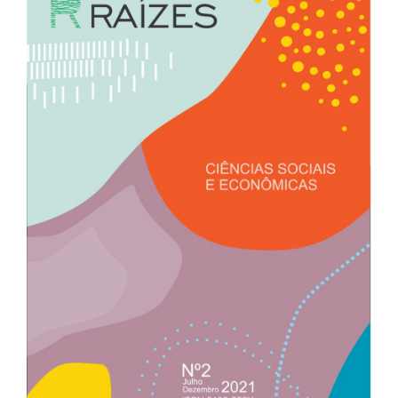
lateral
de
artigos