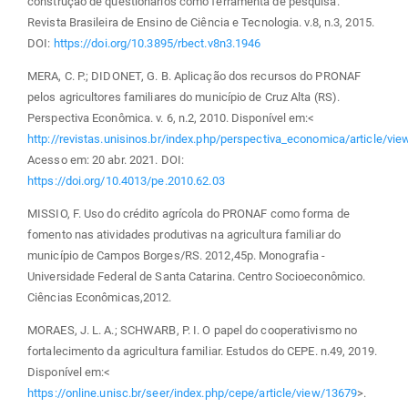
construção de questionários como ferramenta de pesquisa.
Revista Brasileira de Ensino de Ciência e Tecnologia. v.8, n.3, 2015.
DOI:
https://doi.org/10.3895/rbect.v8n3.1946
MERA, C. P.; DIDONET, G. B. Aplicação dos recursos do PRONAF
pelos agricultores familiares do município de Cruz Alta (RS).
Perspectiva Econômica. v. 6, n.2, 2010. Disponível em:<
http://revistas.unisinos.br/index.php/perspectiva_economica/article/vi
Acesso em: 20 abr. 2021. DOI:
https://doi.org/10.4013/pe.2010.62.03
MISSIO, F. Uso do crédito agrícola do PRONAF como forma de
fomento nas atividades produtivas na agricultura familiar do
município de Campos Borges/RS. 2012,45p. Monografia -
Universidade Federal de Santa Catarina. Centro Socioeconômico.
Ciências Econômicas,2012.
MORAES, J. L. A.; SCHWARB, P. I. O papel do cooperativismo no
fortalecimento da agricultura familiar. Estudos do CEPE. n.49, 2019.
Disponível em:<
https://online.unisc.br/seer/index.php/cepe/article/view/13679
>.