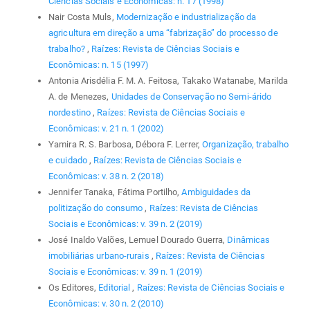
Ciências Sociais e Econômicas: n. 17 (1998)
Nair Costa Muls,
Modernização e industrialização da
agricultura em direção a uma “fabrização” do processo de
trabalho?
,
Raízes: Revista de Ciências Sociais e
Econômicas: n. 15 (1997)
Antonia Arisdélia F. M. A. Feitosa, Takako Watanabe, Marilda
A. de Menezes,
Unidades de Conservação no Semi-árido
nordestino
,
Raízes: Revista de Ciências Sociais e
Econômicas: v. 21 n. 1 (2002)
Yamira R. S. Barbosa, Débora F. Lerrer,
Organização, trabalho
e cuidado
,
Raízes: Revista de Ciências Sociais e
Econômicas: v. 38 n. 2 (2018)
Jennifer Tanaka, Fátima Portilho,
Ambiguidades da
politização do consumo
,
Raízes: Revista de Ciências
Sociais e Econômicas: v. 39 n. 2 (2019)
José Inaldo Valões, Lemuel Dourado Guerra,
Dinâmicas
imobiliárias urbano-rurais
,
Raízes: Revista de Ciências
Sociais e Econômicas: v. 39 n. 1 (2019)
Os Editores,
Editorial
,
Raízes: Revista de Ciências Sociais e
Econômicas: v. 30 n. 2 (2010)