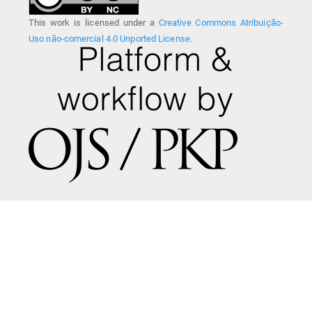
This work is licensed under a
Creative Commons Atribuição-
Uso não-comercial 4.0 Unported License
.