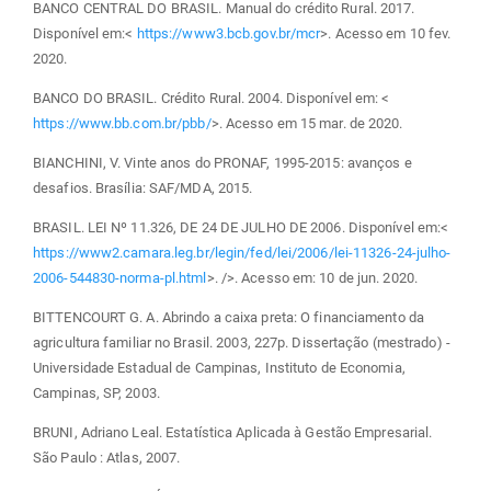
BANCO CENTRAL DO BRASIL. Manual do crédito Rural. 2017.
Disponível em:<
https://www3.bcb.gov.br/mcr
>. Acesso em 10 fev.
2020.
BANCO DO BRASIL. Crédito Rural. 2004. Disponível em: <
https://www.bb.com.br/pbb/
>. Acesso em 15 mar. de 2020.
BIANCHINI, V. Vinte anos do PRONAF, 1995-2015: avanços e
desafios. Brasília: SAF/MDA, 2015.
BRASIL. LEI Nº 11.326, DE 24 DE JULHO DE 2006. Disponível em:<
https://www2.camara.leg.br/legin/fed/lei/2006/lei-11326-24-julho-
2006-544830-norma-pl.html
>. />. Acesso em: 10 de jun. 2020.
BITTENCOURT G. A. Abrindo a caixa preta: O financiamento da
agricultura familiar no Brasil. 2003, 227p. Dissertação (mestrado) -
Universidade Estadual de Campinas, Instituto de Economia,
Campinas, SP, 2003.
BRUNI, Adriano Leal. Estatística Aplicada à Gestão Empresarial.
São Paulo : Atlas, 2007.