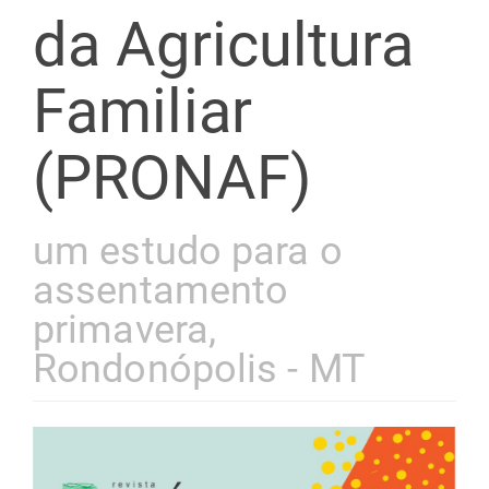
da Agricultura
Familiar
(PRONAF)
um estudo para o
assentamento
primavera,
Rondonópolis - MT
Barra