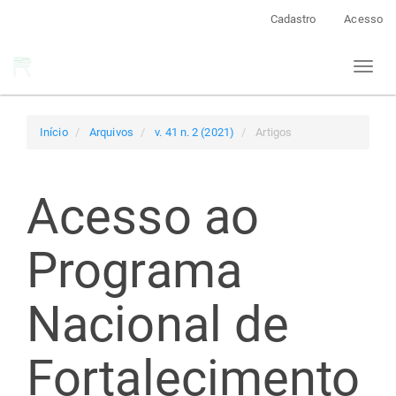
Navegação
Cadastro
Acesso
Principal
Conteúdo
Toggl
principal
naviga
Barra
Lateral
Início
Arquivos
v. 41 n. 2 (2021)
Artigos
Acesso ao
Programa
Nacional de
Fortalecimento