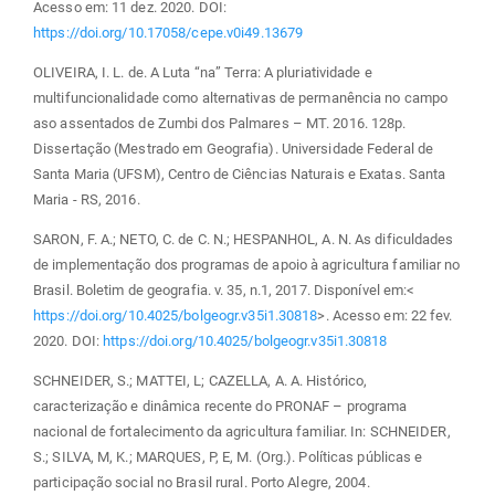
Acesso em: 11 dez. 2020. DOI:
https://doi.org/10.17058/cepe.v0i49.13679
OLIVEIRA, I. L. de. A Luta “na” Terra: A pluriatividade e
multifuncionalidade como alternativas de permanência no campo
aso assentados de Zumbi dos Palmares – MT. 2016. 128p.
Dissertação (Mestrado em Geografia). Universidade Federal de
Santa Maria (UFSM), Centro de Ciências Naturais e Exatas. Santa
Maria - RS, 2016.
SARON, F. A.; NETO, C. de C. N.; HESPANHOL, A. N. As dificuldades
de implementação dos programas de apoio à agricultura familiar no
Brasil. Boletim de geografia. v. 35, n.1, 2017. Disponível em:<
https://doi.org/10.4025/bolgeogr.v35i1.30818
>. Acesso em: 22 fev.
2020. DOI:
https://doi.org/10.4025/bolgeogr.v35i1.30818
SCHNEIDER, S.; MATTEI, L; CAZELLA, A. A. Histórico,
caracterização e dinâmica recente do PRONAF – programa
nacional de fortalecimento da agricultura familiar. In: SCHNEIDER,
S.; SILVA, M, K.; MARQUES, P, E, M. (Org.). Políticas públicas e
participação social no Brasil rural. Porto Alegre, 2004.