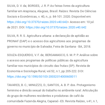
SILVA, D. V. da; BORGES, J. R. P. As feiras-livres da agricultura
familiar em Arapiraca, Alagoas, Brasil. Raízes: Revista De Ciências
Sociais e Econômicas, v. 40, n., p. 84-101. 2020. Disponível em:
https://doi.org/10.37370/raizes.2020.v40.642
> Acesso em: 10 jul.
de 2021. DOI:
https://doi.org/10.37370/raizes.2020.v40.642
SILVA, R. R. S. Agricultura urbana: a declaração de aptidão ao
PRONAF (DAP) e o acesso dos agricultores aos programas de
governo no município de Salvador, Feira de Santana - BA, 2018.
SOUZA-ESQUERDO, V. F. de; BERGAMASCO, S. M. P. P. Análise sobre
o acesso aos programas de políticas públicas da agricultura
familiar nos municípios do circuito das frutas (SP). Revista de
Economia e Sociologia Rural, vol.52, n.1, pp.205-222. DOI:
https://doi.org/10.1590/S0103-20032014000600011
TAVARES, B. C.; MINUZZO, D.; SANTOS, A. B. P. dos. Protagonismo
feminino e divisão sexual do trabalho no ambiente rural: Articulação
do grupo de mulheres residentes e produtoras de café da
comunidade Fazenda Alegria, Caparaó -ES. Revista Raízes, v.41, n.1,