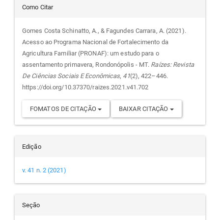
Detalhes
Como Citar
do
Gomes Costa Schinatto, A., & Fagundes Carrara, A. (2021).
Acesso ao Programa Nacional de Fortalecimento da
artigo
Agricultura Familiar (PRONAF): um estudo para o
assentamento primavera, Rondonópolis - MT.
Raízes: Revista
De Ciências Sociais E Econômicas
,
41
(2), 422–446.
https://doi.org/10.37370/raizes.2021.v41.702
FOMATOS DE CITAÇÃO
BAIXAR CITAÇÃO
Edição
v. 41 n. 2 (2021)
Seção