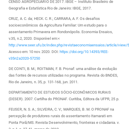
CENSO AGROPECUÁRIO DE 2017. IBGE – Instituto Brasileiro de
Geografia e Estatística Rio de Janeiro: IBGE, 2017.
CRUZ, A. C. da; HECK. C. R.; CARRARA, A. F. Os desafios
socioeconômicos da Agricultura Familiar: Um estudo para o
assentamento Primavera em Rondonópolis. Economia Ensaios,
v.35, n.2, 2020. Disponível em:<
http://www.seer.ufu.br/index.php/revistaeconomiaensaios/article/view/
Acesso em: 10 nov. 2020. DOI:
https://doi.org/10.14393/REE-
v35n2a2020-57250
DE CONTI, B. M.; ROITMAN, F. B. Pronaf: uma análise da evolução
das fontes de recursos utilizadas no programa. Revista do BNDES,
Rio de Janeiro, n. 35, p. 131-168, jun. 2011.
DEPARTAMENTO DE ESTUDOS SÓCIO-ECONÔMICOS RURAIS
(DESER). 2007. Cartilha do PRONAF. Curitiba, Editora da UFPR, 25 p.
FEUSER, N. S. A.; SILVEIRA, C. V.; MARQUES, B. M. O PRONAF na
percepção de produtores rurais do assentamento Itamarati em
Ponta Porã/MS. Revista Desenvolvimento, fronteiras e cidadania. v.