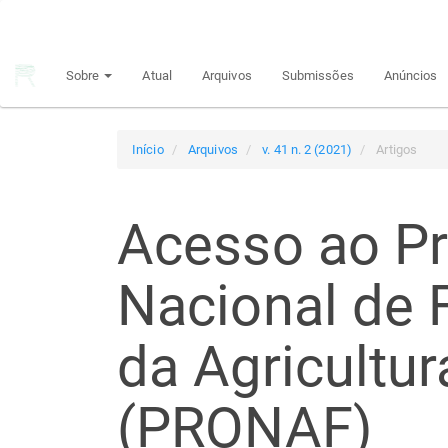
Navegação
Principal
Conteúdo
Sobre
Atual
Arquivos
Submissões
Anúncios
principal
Barra
Lateral
Início
Arquivos
v. 41 n. 2 (2021)
Artigos
Acesso ao P
Nacional de 
da Agricultur
(PRONAF)