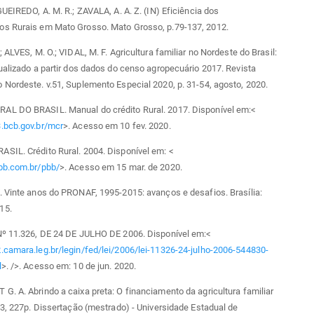
GUEIREDO, A. M. R.; ZAVALA, A. A. Z. (IN) Eficiência dos
s Rurais em Mato Grosso. Mato Grosso, p.79-137, 2012.
; ALVES, M. O.; VIDAL, M. F. Agricultura familiar no Nordeste do Brasil:
ualizado a partir dos dados do censo agropecuário 2017. Revista
Nordeste. v.51, Suplemento Especial 2020, p. 31-54, agosto, 2020.
L DO BRASIL. Manual do crédito Rural. 2017. Disponível em:<
.bcb.gov.br/mcr
>. Acesso em 10 fev. 2020.
SIL. Crédito Rural. 2004. Disponível em: <
bb.com.br/pbb/
>. Acesso em 15 mar. de 2020.
 Vinte anos do PRONAF, 1995-2015: avanços e desafios. Brasília:
15.
Nº 11.326, DE 24 DE JULHO DE 2006. Disponível em:<
.camara.leg.br/legin/fed/lei/2006/lei-11326-24-julho-2006-544830-
l
>. />. Acesso em: 10 de jun. 2020.
. A. Abrindo a caixa preta: O financiamento da agricultura familiar
03, 227p. Dissertação (mestrado) - Universidade Estadual de