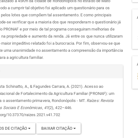
ocalizado a 45Km da cidade de Rondonópolis no estado de Mato
do a cumprir tal objetivo foi aplicado um questionário para os
 pelos lotes que compõem tal assentamento. E como principais
ode-se verificar que a maioria dos que responderam o questionário já
do PRONAF e por meio de tal programa conseguiram melhorias de
a na propriedade e aumento da renda. Já entre os que nunca utilizaram
 maior impeditivo relatado foi a burocracia. Por fim, observou-se que
te uma unanimidade no assentamento a compreensão da importância
a a agricultura familiar.
alhes
r
a Schinatto, A., & Fagundes Carrara, A. (2021). Acesso ao
acional de Fortalecimento da Agricultura Familiar (PRONAF): um
go
a o assentamento primavera, Rondonópolis - MT.
Raízes: Revista
s Sociais E Econômicas
,
41
(2), 422–446.
i.org/10.37370/raizes.2021.v41.702
S DE CITAÇÃO
BAIXAR CITAÇÃO