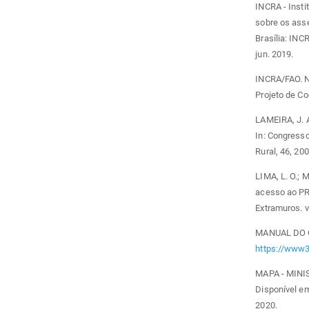
INCRA - Insti
sobre os ass
Brasília: INC
jun. 2019.
INCRA/FAO. No
Projeto de C
LAMEIRA, J. 
In: Congresso
Rural, 46, 20
LIMA, L. O.; 
acesso ao PRO
Extramuros. v
MANUAL DO CR
https://www3
MAPA - MINI
Disponível em
2020.