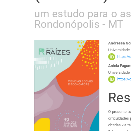
um estudo para o a
Rondonópolis - MT
Barra
Con
Andressa Go
Universidade
lateral
do
https:/
Aniela Fagun
de
arti
Universidade
https:/
artigos
prin
Re
O presente tr
dificuldades 
obtidas via t