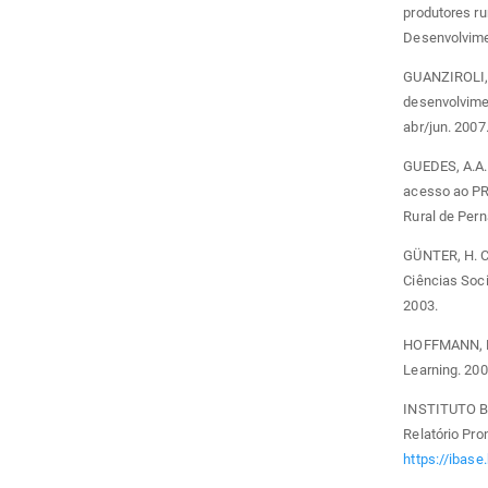
produtores r
Desenvolvimen
GUANZIROLI, 
desenvolvimen
abr/jun. 2007
GUEDES, A.A.A
acesso ao PR
Rural de Per
GÜNTER, H. C
Ciências Soci
2003.
HOFFMANN, Ro
Learning. 200
INSTITUTO B
Relatório Pro
https://ibase