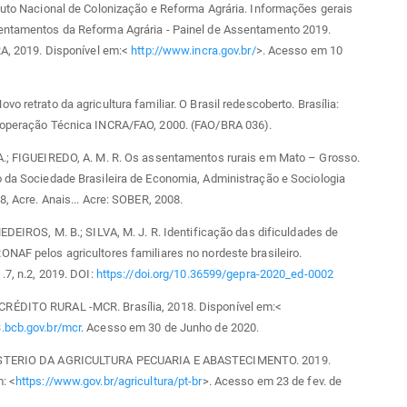
tuto Nacional de Colonização e Reforma Agrária. Informações gerais
entamentos da Reforma Agrária - Painel de Assentamento 2019.
RA, 2019. Disponível em:<
http://www.incra.gov.br/
>. Acesso em 10
vo retrato da agricultura familiar. O Brasil redescoberto. Brasília:
ooperação Técnica INCRA/FAO, 2000. (FAO/BRA 036).
A.; FIGUEIREDO, A. M. R. Os assentamentos rurais em Mato – Grosso.
 da Sociedade Brasileira de Economia, Administração e Sociologia
08, Acre. Anais... Acre: SOBER, 2008.
MEDEIROS, M. B.; SILVA, M. J. R. Identificação das dificuldades de
NAF pelos agricultores familiares no nordeste brasileiro.
 .7, n.2, 2019. DOI:
https://doi.org/10.36599/gepra-2020_ed-0002
ÉDITO RURAL -MCR. Brasília, 2018. Disponível em:<
.bcb.gov.br/mcr
. Acesso em 30 de Junho de 2020.
STERIO DA AGRICULTURA PECUARIA E ABASTECIMENTO. 2019.
: <
https://www.gov.br/agricultura/pt-br
>. Acesso em 23 de fev. de