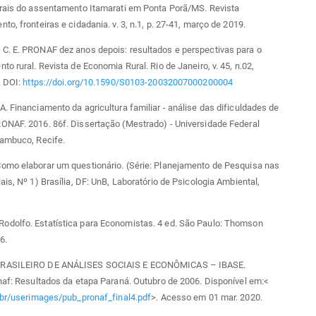
urais do assentamento Itamarati em Ponta Porã/MS. Revista
to, fronteiras e cidadania. v. 3, n.1, p. 27-41, março de 2019.
C. E. PRONAF dez anos depois: resultados e perspectivas para o
to rural. Revista de Economia Rural. Rio de Janeiro, v. 45, n.02,
. DOI:
https://doi.org/10.1590/S0103-20032007000200004
. Financiamento da agricultura familiar - análise das dificuldades de
ONAF. 2016. 86f. Dissertação (Mestrado) - Universidade Federal
nambuco, Recife.
omo elaborar um questionário. (Série: Planejamento de Pesquisa nas
ais, Nº 1) Brasília, DF: UnB, Laboratório de Psicologia Ambiental,
dolfo. Estatística para Economistas. 4 ed. São Paulo: Thomson
6.
RASILEIRO DE ANÁLISES SOCIAIS E ECONÔMICAS – IBASE.
naf: Resultados da etapa Paraná. Outubro de 2006. Disponível em:<
.br/userimages/pub_pronaf_final4.pdf
>. Acesso em 01 mar. 2020.