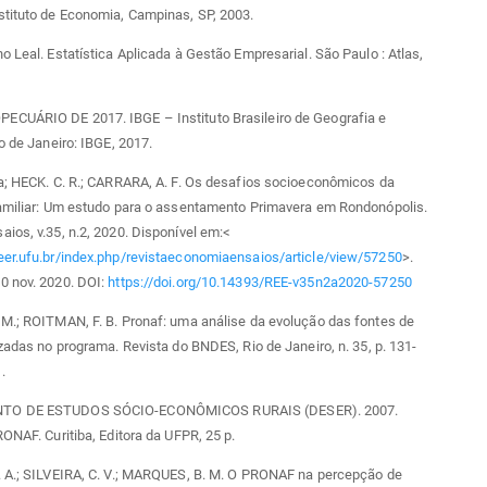
stituto de Economia, Campinas, SP, 2003.
o Leal. Estatística Aplicada à Gestão Empresarial. São Paulo : Atlas,
CUÁRIO DE 2017. IBGE – Instituto Brasileiro de Geografia e
io de Janeiro: IBGE, 2017.
a; HECK. C. R.; CARRARA, A. F. Os desafios socioeconômicos da
Familiar: Um estudo para o assentamento Primavera em Rondonópolis.
ios, v.35, n.2, 2020. Disponível em:<
eer.ufu.br/index.php/revistaeconomiaensaios/article/view/57250
>.
0 nov. 2020. DOI:
https://doi.org/10.14393/REE-v35n2a2020-57250
M.; ROITMAN, F. B. Pronaf: uma análise da evolução das fontes de
izadas no programa. Revista do BNDES, Rio de Janeiro, n. 35, p. 131-
.
TO DE ESTUDOS SÓCIO-ECONÔMICOS RURAIS (DESER). 2007.
RONAF. Curitiba, Editora da UFPR, 25 p.
. A.; SILVEIRA, C. V.; MARQUES, B. M. O PRONAF na percepção de