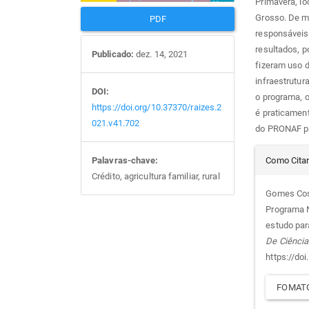
Primavera, l
Grosso. De mo
PDF
responsáveis
resultados, p
Publicado:
dez. 14, 2021
fizeram uso 
infraestrutur
DOI:
o programa, o
https://doi.org/10.37370/raizes.2
é praticamen
021.v41.702
do PRONAF par
Det
Como Cita
Palavras-chave:
Crédito, agricultura familiar, rural
do
Gomes Cost
Programa N
arti
estudo par
De Ciência
https://do
FOMATO