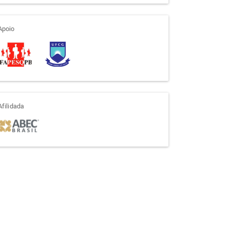
apoio
Apoio
afiliada
Afilidada