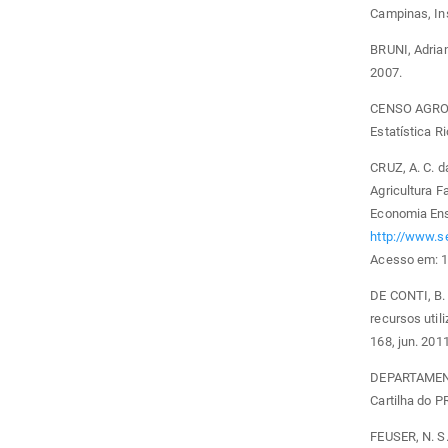
Campinas, In
BRUNI, Adrian
2007.
CENSO AGROPE
Estatística R
CRUZ, A. C. d
Agricultura 
Economia Ensa
http://www.s
Acesso em: 1
DE CONTI, B. 
recursos util
168, jun. 2011
DEPARTAMEN
Cartilha do P
FEUSER, N. S