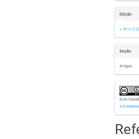
Edição
v. 41 n. 2 
Seção
Artigos
Este traba
4.0 Interna
Ref