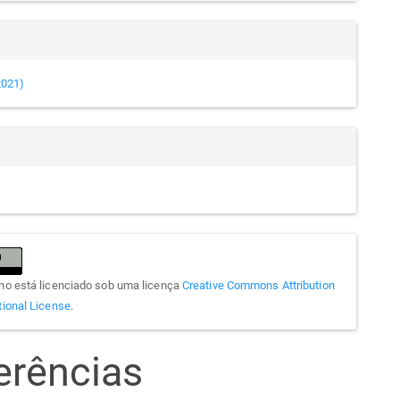
(2021)
lho está licenciado sob uma licença
Creative Commons Attribution
tional License
.
erências