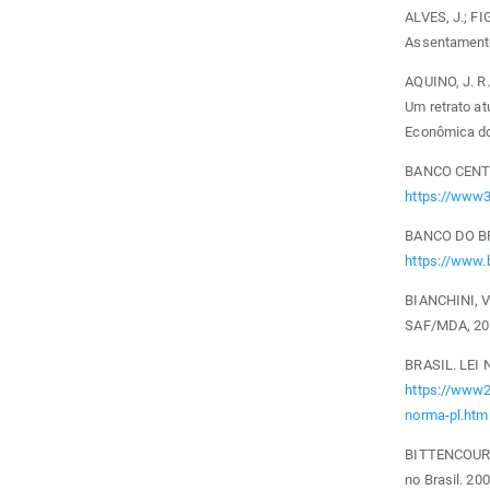
ALVES, J.; FI
Assentamento
AQUINO, J. R.
Um retrato at
Econômica do 
BANCO CENTRA
https://www3
BANCO DO BRA
https://www.
BIANCHINI, V.
SAF/MDA, 20
BRASIL. LEI 
https://www2
norma-pl.htm
BITTENCOURT G
no Brasil. 20