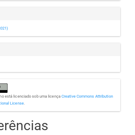
(2021)
lho está licenciado sob uma licença
Creative Commons Attribution
tional License
.
erências