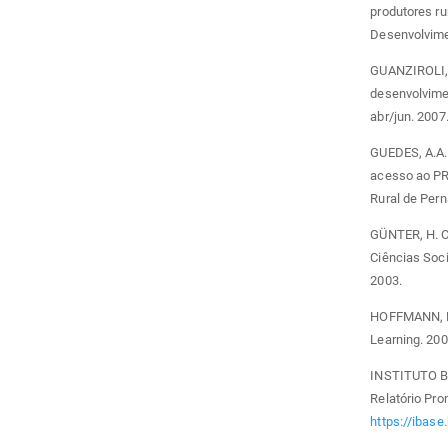
produtores r
Desenvolvimen
GUANZIROLI, 
desenvolvimen
abr/jun. 2007
GUEDES, A.A.A
acesso ao PR
Rural de Per
GÜNTER, H. C
Ciências Soci
2003.
HOFFMANN, Ro
Learning. 200
INSTITUTO B
Relatório Pro
https://ibase