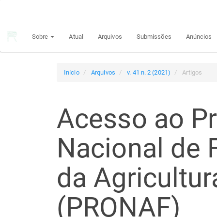
Navegação
Principal
Conteúdo
Sobre
Atual
Arquivos
Submissões
Anúncios
principal
Barra
Lateral
Início
Arquivos
v. 41 n. 2 (2021)
Artigos
Acesso ao P
Nacional de 
da Agricultur
(PRONAF)