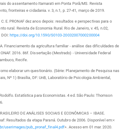
urais do assentamento Itamarati em Ponta Porã/MS. Revista
to, fronteiras e cidadania. v. 3, n.1, p. 27-41, março de 2019.
C. E. PRONAF dez anos depois: resultados e perspectivas para o
to rural. Revista de Economia Rural. Rio de Janeiro, v. 45, n.02,
. DOI:
https://doi.org/10.1590/S0103-20032007000200004
. Financiamento da agricultura familiar - análise das dificuldades de
ONAF. 2016. 86f. Dissertação (Mestrado) - Universidade Federal
nambuco, Recife.
omo elaborar um questionário. (Série: Planejamento de Pesquisa nas
ais, Nº 1) Brasília, DF: UnB, Laboratório de Psicologia Ambiental,
dolfo. Estatística para Economistas. 4 ed. São Paulo: Thomson
6.
RASILEIRO DE ANÁLISES SOCIAIS E ECONÔMICAS – IBASE.
naf: Resultados da etapa Paraná. Outubro de 2006. Disponível em:<
.br/userimages/pub_pronaf_final4.pdf
>. Acesso em 01 mar. 2020.