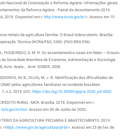
tuto Nacional de Colonização e Reforma Agrária. Informações gerais
entamentos da Reforma Agrária - Painel de Assentamento 2019.
RA, 2019. Disponível em:<
http://www.incra.gov.br/
>. Acesso em 10
vo retrato da agricultura familiar. O Brasil redescoberto. Brasília:
ooperação Técnica INCRA/FAO, 2000. (FAO/BRA 036).
A.; FIGUEIREDO, A. M. R. Os assentamentos rurais em Mato – Grosso.
 da Sociedade Brasileira de Economia, Administração e Sociologia
08, Acre. Anais... Acre: SOBER, 2008.
MEDEIROS, M. B.; SILVA, M. J. R. Identificação das dificuldades de
NAF pelos agricultores familiares no nordeste brasileiro.
 .7, n.2, 2019. DOI:
https://doi.org/10.36599/gepra-2020_ed-0002
ÉDITO RURAL -MCR. Brasília, 2018. Disponível em:<
.bcb.gov.br/mcr
. Acesso em 30 de Junho de 2020.
STERIO DA AGRICULTURA PECUARIA E ABASTECIMENTO. 2019.
: <
https://www.gov.br/agricultura/pt-br
>. Acesso em 23 de fev. de