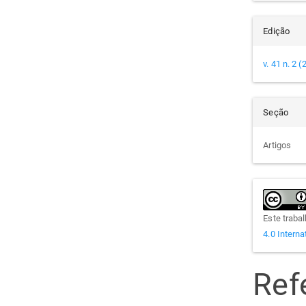
Edição
v. 41 n. 2 
Seção
Artigos
Este traba
4.0 Interna
Ref