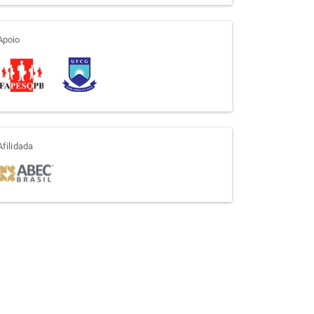
apoio
Apoio
afiliada
Afilidada