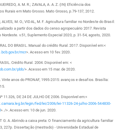
GUEIREDO, A. M. R.; ZAVALA, A. A. Z. (IN) Eficiência dos
s Rurais em Mato Grosso. Mato Grosso, p.79-137, 2012.
; ALVES, M. O.; VIDAL, M. F. Agricultura familiar no Nordeste do Brasil:
ualizado a partir dos dados do censo agropecuário 2017. Revista
Nordeste. v.51, Suplemento Especial 2020, p. 31-54, agosto, 2020.
L DO BRASIL. Manual do crédito Rural. 2017. Disponível em:<
.bcb.gov.br/mcr
>. Acesso em 10 fev. 2020.
SIL. Crédito Rural. 2004. Disponível em: <
bb.com.br/pbb/
>. Acesso em 15 mar. de 2020.
 Vinte anos do PRONAF, 1995-2015: avanços e desafios. Brasília:
15.
Nº 11.326, DE 24 DE JULHO DE 2006. Disponível em:<
.camara.leg.br/legin/fed/lei/2006/lei-11326-24-julho-2006-544830-
l
>. />. Acesso em: 10 de jun. 2020.
. A. Abrindo a caixa preta: O financiamento da agricultura familiar
03, 227p. Dissertação (mestrado) - Universidade Estadual de