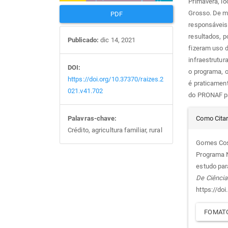
Primavera, l
Grosso. De mo
PDF
responsáveis
resultados, p
Publicado:
dic 14, 2021
fizeram uso 
infraestrutur
DOI:
o programa, o
https://doi.org/10.37370/raizes.2
é praticamen
021.v41.702
do PRONAF par
Det
Como Cita
Palavras-chave:
Crédito, agricultura familiar, rural
do
Gomes Cost
Programa N
arti
estudo par
De Ciência
https://do
FOMATO