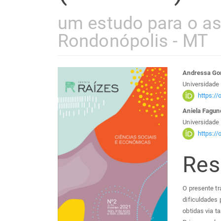
um estudo para o a
Rondonópolis - MT
Barra
Con
Andressa Go
Universidade
lateral
do
https:/
Aniela Fagun
de
arti
Universidade
https:/
artigos
prin
Re
O presente tr
dificuldades 
obtidas via t