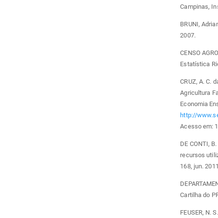
Campinas, In
BRUNI, Adrian
2007.
CENSO AGROPE
Estatística R
CRUZ, A. C. d
Agricultura 
Economia Ensa
http://www.s
Acesso em: 1
DE CONTI, B. 
recursos util
168, jun. 2011
DEPARTAMEN
Cartilha do P
FEUSER, N. S