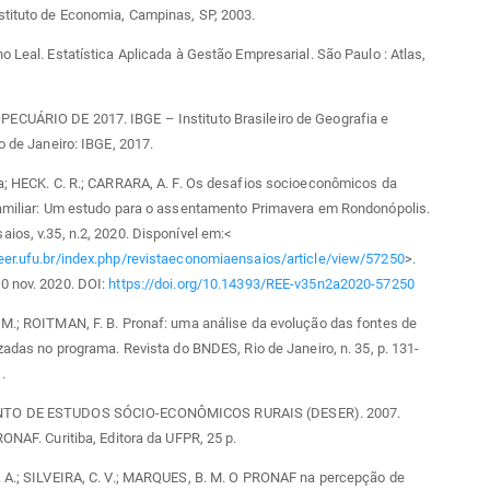
stituto de Economia, Campinas, SP, 2003.
o Leal. Estatística Aplicada à Gestão Empresarial. São Paulo : Atlas,
CUÁRIO DE 2017. IBGE – Instituto Brasileiro de Geografia e
io de Janeiro: IBGE, 2017.
a; HECK. C. R.; CARRARA, A. F. Os desafios socioeconômicos da
Familiar: Um estudo para o assentamento Primavera em Rondonópolis.
ios, v.35, n.2, 2020. Disponível em:<
eer.ufu.br/index.php/revistaeconomiaensaios/article/view/57250
>.
0 nov. 2020. DOI:
https://doi.org/10.14393/REE-v35n2a2020-57250
M.; ROITMAN, F. B. Pronaf: uma análise da evolução das fontes de
izadas no programa. Revista do BNDES, Rio de Janeiro, n. 35, p. 131-
.
TO DE ESTUDOS SÓCIO-ECONÔMICOS RURAIS (DESER). 2007.
RONAF. Curitiba, Editora da UFPR, 25 p.
. A.; SILVEIRA, C. V.; MARQUES, B. M. O PRONAF na percepção de