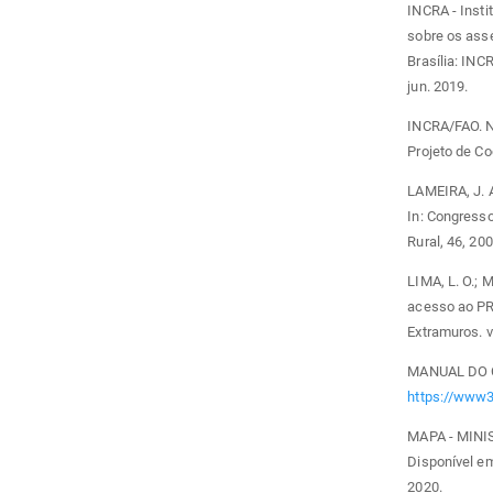
INCRA - Insti
sobre os ass
Brasília: INC
jun. 2019.
INCRA/FAO. No
Projeto de C
LAMEIRA, J. 
In: Congresso
Rural, 46, 20
LIMA, L. O.; 
acesso ao PRO
Extramuros. v
MANUAL DO CR
https://www3
MAPA - MINI
Disponível em
2020.