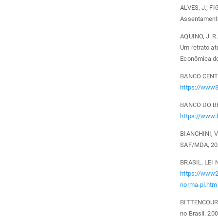
ALVES, J.; FI
Assentamento
AQUINO, J. R.
Um retrato at
Econômica do 
BANCO CENTRA
https://www3
BANCO DO BRA
https://www.
BIANCHINI, V.
SAF/MDA, 20
BRASIL. LEI 
https://www2
norma-pl.htm
BITTENCOURT G
no Brasil. 20