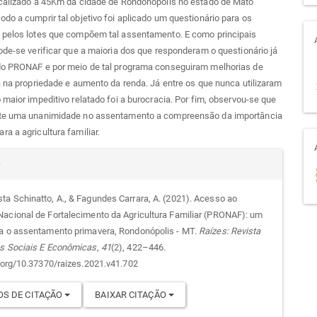
ocalizado a 45Km da cidade de Rondonópolis no estado de Mato
do a cumprir tal objetivo foi aplicado um questionário para os
 pelos lotes que compõem tal assentamento. E como principais
ode-se verificar que a maioria dos que responderam o questionário já
do PRONAF e por meio de tal programa conseguiram melhorias de
a na propriedade e aumento da renda. Já entre os que nunca utilizaram
 maior impeditivo relatado foi a burocracia. Por fim, observou-se que
te uma unanimidade no assentamento a compreensão da importância
a a agricultura familiar.
alhes
r
a Schinatto, A., & Fagundes Carrara, A. (2021). Acesso ao
acional de Fortalecimento da Agricultura Familiar (PRONAF): um
go
a o assentamento primavera, Rondonópolis - MT.
Raízes: Revista
s Sociais E Econômicas
,
41
(2), 422–446.
i.org/10.37370/raizes.2021.v41.702
S DE CITAÇÃO
BAIXAR CITAÇÃO