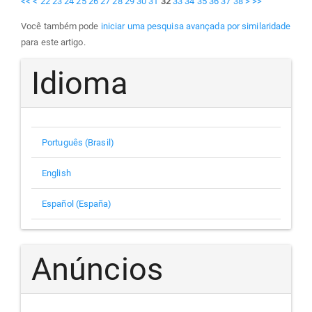
<<
<
22
23
24
25
26
27
28
29
30
31
32
33
34
35
36
37
38
>
>>
Você também pode
iniciar uma pesquisa avançada por similaridade
para este artigo.
Idioma
Português (Brasil)
English
Español (España)
Anúncios