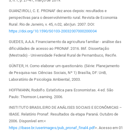
3, n.1, p. 27-41, março de 2019.
GUANZIROLI, C. E. PRONAF dez anos depois: resultados e
perspectivas para o desenvolvimento rural. Revista de Economia
Rural. Rio de Janeiro, v. 45, n.02, abr/jun. 2007. DOI:
https://doi.org/10.1590/S0103-20032007000200004
GUEDES, A.A.A. Financiamento da agricultura familiar - análise das
dificuldades de acesso ao PRONAF. 2016. 86f. Dissertação
(Mestrado) - Universidade Federal Rural de Pernambuco, Recife.
GÜNTER, H. Como elaborar um questionário. (Série: Planejamento
de Pesquisa nas Ciências Sociais, Nº 1) Brasília, DF: UnB,
Laboratório de Psicologia Ambiental, 2003.
HOFFMANN, Rodolfo. Estatística para Economistas. 4 ed. São
Paulo: Thomson Learning. 2006.
INSTITUTO BRASILEIRO DE ANÁLISES SOCIAIS E ECONÔMICAS –
IBASE. Relatório Pronaf: Resultados da etapa Paraná. Outubro de
2006. Disponível em:<
https://ibase.br/userimages/pub_pronaf_final4.pdf
>. Acesso em 01