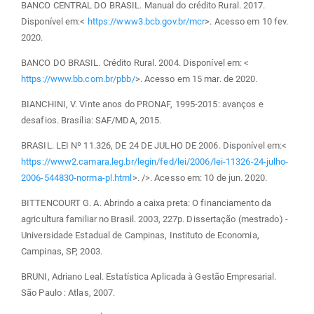
BANCO CENTRAL DO BRASIL. Manual do crédito Rural. 2017.
Disponível em:<
https://www3.bcb.gov.br/mcr
>. Acesso em 10 fev.
2020.
BANCO DO BRASIL. Crédito Rural. 2004. Disponível em: <
https://www.bb.com.br/pbb/
>. Acesso em 15 mar. de 2020.
BIANCHINI, V. Vinte anos do PRONAF, 1995-2015: avanços e
desafios. Brasília: SAF/MDA, 2015.
BRASIL. LEI Nº 11.326, DE 24 DE JULHO DE 2006. Disponível em:<
https://www2.camara.leg.br/legin/fed/lei/2006/lei-11326-24-julho-
2006-544830-norma-pl.html
>. />. Acesso em: 10 de jun. 2020.
BITTENCOURT G. A. Abrindo a caixa preta: O financiamento da
agricultura familiar no Brasil. 2003, 227p. Dissertação (mestrado) -
Universidade Estadual de Campinas, Instituto de Economia,
Campinas, SP, 2003.
BRUNI, Adriano Leal. Estatística Aplicada à Gestão Empresarial.
São Paulo : Atlas, 2007.