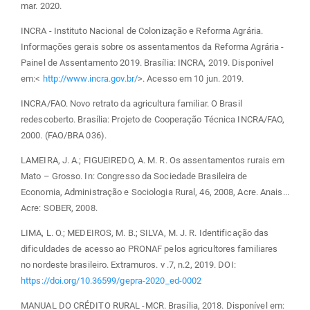
mar. 2020.
INCRA - Instituto Nacional de Colonização e Reforma Agrária.
Informações gerais sobre os assentamentos da Reforma Agrária -
Painel de Assentamento 2019. Brasília: INCRA, 2019. Disponível
em:<
http://www.incra.gov.br/
>. Acesso em 10 jun. 2019.
INCRA/FAO. Novo retrato da agricultura familiar. O Brasil
redescoberto. Brasília: Projeto de Cooperação Técnica INCRA/FAO,
2000. (FAO/BRA 036).
LAMEIRA, J. A.; FIGUEIREDO, A. M. R. Os assentamentos rurais em
Mato – Grosso. In: Congresso da Sociedade Brasileira de
Economia, Administração e Sociologia Rural, 46, 2008, Acre. Anais...
Acre: SOBER, 2008.
LIMA, L. O.; MEDEIROS, M. B.; SILVA, M. J. R. Identificação das
dificuldades de acesso ao PRONAF pelos agricultores familiares
no nordeste brasileiro. Extramuros. v .7, n.2, 2019. DOI:
https://doi.org/10.36599/gepra-2020_ed-0002
MANUAL DO CRÉDITO RURAL -MCR. Brasília, 2018. Disponível em: