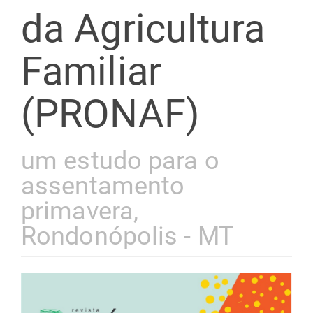
da Agricultura
Familiar
(PRONAF)
um estudo para o
assentamento
primavera,
Rondonópolis - MT
Barra