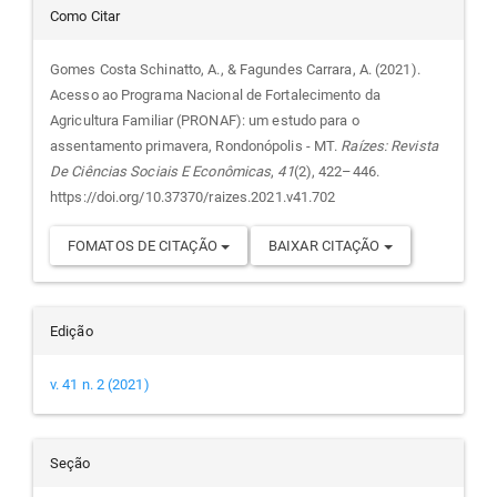
Detalhes
Como Citar
do
Gomes Costa Schinatto, A., & Fagundes Carrara, A. (2021).
Acesso ao Programa Nacional de Fortalecimento da
artigo
Agricultura Familiar (PRONAF): um estudo para o
assentamento primavera, Rondonópolis - MT.
Raízes: Revista
De Ciências Sociais E Econômicas
,
41
(2), 422–446.
https://doi.org/10.37370/raizes.2021.v41.702
FOMATOS DE CITAÇÃO
BAIXAR CITAÇÃO
Edição
v. 41 n. 2 (2021)
Seção