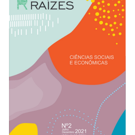
lateral
de
artigos