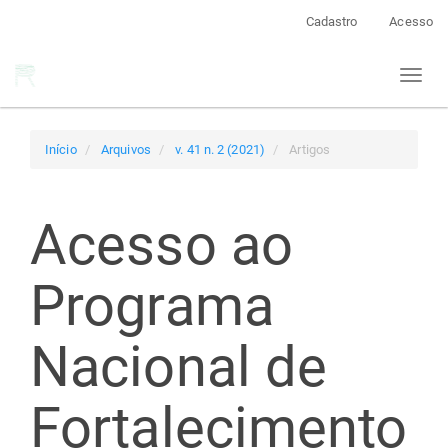
Navegação
Cadastro
Acesso
Principal
Conteúdo
Toggl
principal
naviga
Barra
Lateral
Início
Arquivos
v. 41 n. 2 (2021)
Artigos
Acesso ao
Programa
Nacional de
Fortalecimento