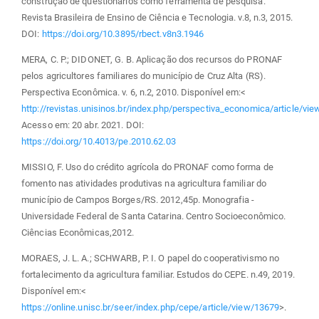
construção de questionários como ferramenta de pesquisa.
Revista Brasileira de Ensino de Ciência e Tecnologia. v.8, n.3, 2015.
DOI:
https://doi.org/10.3895/rbect.v8n3.1946
MERA, C. P.; DIDONET, G. B. Aplicação dos recursos do PRONAF
pelos agricultores familiares do município de Cruz Alta (RS).
Perspectiva Econômica. v. 6, n.2, 2010. Disponível em:<
http://revistas.unisinos.br/index.php/perspectiva_economica/article/vi
Acesso em: 20 abr. 2021. DOI:
https://doi.org/10.4013/pe.2010.62.03
MISSIO, F. Uso do crédito agrícola do PRONAF como forma de
fomento nas atividades produtivas na agricultura familiar do
município de Campos Borges/RS. 2012,45p. Monografia -
Universidade Federal de Santa Catarina. Centro Socioeconômico.
Ciências Econômicas,2012.
MORAES, J. L. A.; SCHWARB, P. I. O papel do cooperativismo no
fortalecimento da agricultura familiar. Estudos do CEPE. n.49, 2019.
Disponível em:<
https://online.unisc.br/seer/index.php/cepe/article/view/13679
>.