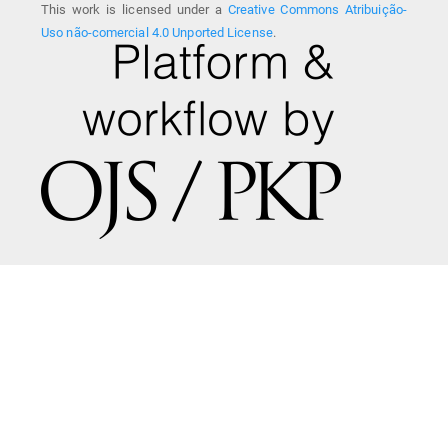
This work is licensed under a
Creative Commons Atribuição-
Uso não-comercial 4.0 Unported License
.