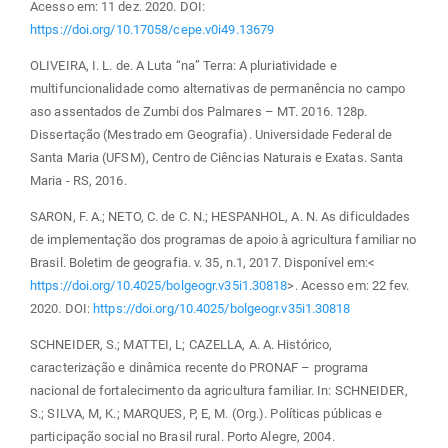
Acesso em: 11 dez. 2020. DOI:
https://doi.org/10.17058/cepe.v0i49.13679
OLIVEIRA, I. L. de. A Luta “na” Terra: A pluriatividade e
multifuncionalidade como alternativas de permanência no campo
aso assentados de Zumbi dos Palmares – MT. 2016. 128p.
Dissertação (Mestrado em Geografia). Universidade Federal de
Santa Maria (UFSM), Centro de Ciências Naturais e Exatas. Santa
Maria - RS, 2016.
SARON, F. A.; NETO, C. de C. N.; HESPANHOL, A. N. As dificuldades
de implementação dos programas de apoio à agricultura familiar no
Brasil. Boletim de geografia. v. 35, n.1, 2017. Disponível em:<
https://doi.org/10.4025/bolgeogr.v35i1.30818
>. Acesso em: 22 fev.
2020. DOI:
https://doi.org/10.4025/bolgeogr.v35i1.30818
SCHNEIDER, S.; MATTEI, L; CAZELLA, A. A. Histórico,
caracterização e dinâmica recente do PRONAF – programa
nacional de fortalecimento da agricultura familiar. In: SCHNEIDER,
S.; SILVA, M, K.; MARQUES, P, E, M. (Org.). Políticas públicas e
participação social no Brasil rural. Porto Alegre, 2004.