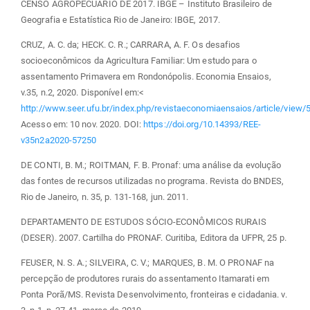
CENSO AGROPECUÁRIO DE 2017. IBGE – Instituto Brasileiro de
Geografia e Estatística Rio de Janeiro: IBGE, 2017.
CRUZ, A. C. da; HECK. C. R.; CARRARA, A. F. Os desafios
socioeconômicos da Agricultura Familiar: Um estudo para o
assentamento Primavera em Rondonópolis. Economia Ensaios,
v.35, n.2, 2020. Disponível em:<
http://www.seer.ufu.br/index.php/revistaeconomiaensaios/article/view/
Acesso em: 10 nov. 2020. DOI:
https://doi.org/10.14393/REE-
v35n2a2020-57250
DE CONTI, B. M.; ROITMAN, F. B. Pronaf: uma análise da evolução
das fontes de recursos utilizadas no programa. Revista do BNDES,
Rio de Janeiro, n. 35, p. 131-168, jun. 2011.
DEPARTAMENTO DE ESTUDOS SÓCIO-ECONÔMICOS RURAIS
(DESER). 2007. Cartilha do PRONAF. Curitiba, Editora da UFPR, 25 p.
FEUSER, N. S. A.; SILVEIRA, C. V.; MARQUES, B. M. O PRONAF na
percepção de produtores rurais do assentamento Itamarati em
Ponta Porã/MS. Revista Desenvolvimento, fronteiras e cidadania. v.