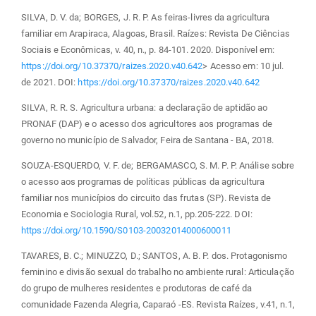
SILVA, D. V. da; BORGES, J. R. P. As feiras-livres da agricultura
familiar em Arapiraca, Alagoas, Brasil. Raízes: Revista De Ciências
Sociais e Econômicas, v. 40, n., p. 84-101. 2020. Disponível em:
https://doi.org/10.37370/raizes.2020.v40.642
> Acesso em: 10 jul.
de 2021. DOI:
https://doi.org/10.37370/raizes.2020.v40.642
SILVA, R. R. S. Agricultura urbana: a declaração de aptidão ao
PRONAF (DAP) e o acesso dos agricultores aos programas de
governo no município de Salvador, Feira de Santana - BA, 2018.
SOUZA-ESQUERDO, V. F. de; BERGAMASCO, S. M. P. P. Análise sobre
o acesso aos programas de políticas públicas da agricultura
familiar nos municípios do circuito das frutas (SP). Revista de
Economia e Sociologia Rural, vol.52, n.1, pp.205-222. DOI:
https://doi.org/10.1590/S0103-20032014000600011
TAVARES, B. C.; MINUZZO, D.; SANTOS, A. B. P. dos. Protagonismo
feminino e divisão sexual do trabalho no ambiente rural: Articulação
do grupo de mulheres residentes e produtoras de café da
comunidade Fazenda Alegria, Caparaó -ES. Revista Raízes, v.41, n.1,