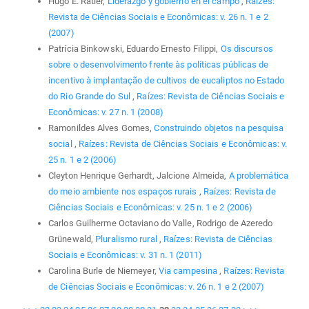
Hugo E. Ratier,
Liderazgo y gobierno en el campo
,
Raízes:
Revista de Ciências Sociais e Econômicas: v. 26 n. 1 e 2
(2007)
Patrícia Binkowski, Eduardo Ernesto Filippi,
Os discursos
sobre o desenvolvimento frente às políticas públicas de
incentivo à implantação de cultivos de eucaliptos no Estado
do Rio Grande do Sul
,
Raízes: Revista de Ciências Sociais e
Econômicas: v. 27 n. 1 (2008)
Ramonildes Alves Gomes,
Construindo objetos na pesquisa
social
,
Raízes: Revista de Ciências Sociais e Econômicas: v.
25 n. 1 e 2 (2006)
Cleyton Henrique Gerhardt, Jalcione Almeida,
A problemática
do meio ambiente nos espaços rurais
,
Raízes: Revista de
Ciências Sociais e Econômicas: v. 25 n. 1 e 2 (2006)
Carlos Guilherme Octaviano do Valle, Rodrigo de Azeredo
Grünewald,
Pluralismo rural
,
Raízes: Revista de Ciências
Sociais e Econômicas: v. 31 n. 1 (2011)
Carolina Burle de Niemeyer,
Via campesina
,
Raízes: Revista
de Ciências Sociais e Econômicas: v. 26 n. 1 e 2 (2007)