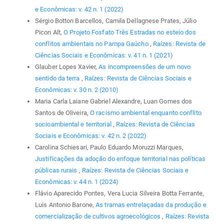
e Econômicas: v. 42 n. 1 (2022)
Sérgio Botton Barcellos, Camila Dellagnese Prates, Júlio
Picon Alt,
O Projeto Fosfato Três Estradas no esteio dos
conflitos ambientais no Pampa Gaúcho
,
Raízes: Revista de
Ciências Sociais e Econômicas: v. 41 n. 1 (2021)
Glauber Lopes Xavier,
As incompreensões de um novo
sentido da terra
,
Raízes: Revista de Ciências Sociais e
Econômicas: v. 30 n. 2 (2010)
Maria Carla Laiane Gabriel Alexandre, Luan Gomes dos
Santos de Oliveira,
O racismo ambiental enquanto conflito
socioambiental e territorial
,
Raízes: Revista de Ciências
Sociais e Econômicas: v. 42 n. 2 (2022)
Carolina Schiesari, Paulo Eduardo Moruzzi Marques,
Justificações da adoção do enfoque territorial nas políticas
públicas rurais
,
Raízes: Revista de Ciências Sociais e
Econômicas: v. 44 n. 1 (2024)
Flávio Aparecido Pontes, Vera Lucia Silveira Botta Ferrante,
Luis Antonio Barone,
As tramas entrelaçadas da produção e
comercialização de cultivos agroecológicos
,
Raízes: Revista