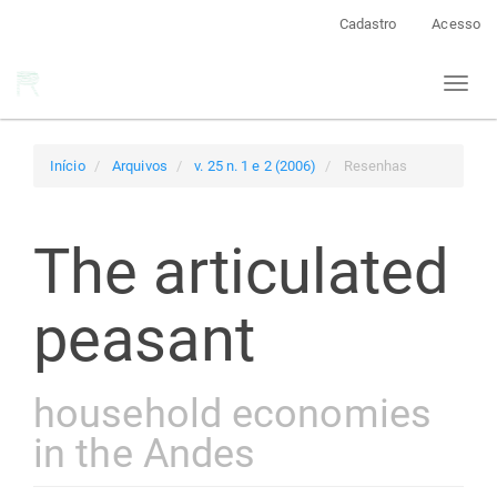
Navegação
Cadastro
Acesso
Principal
Conteúdo
Toggl
principal
naviga
Barra
Lateral
Início
Arquivos
v. 25 n. 1 e 2 (2006)
Resenhas
The articulated
peasant
household economies
in the Andes