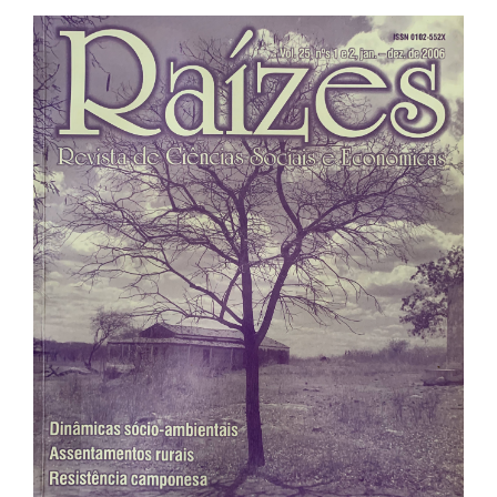
Barra
lateral
de
artigos