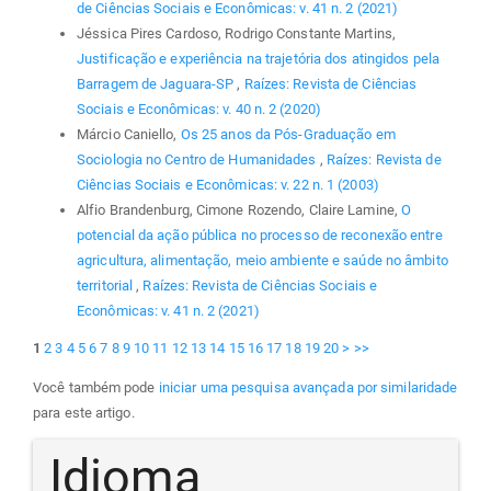
de Ciências Sociais e Econômicas: v. 41 n. 2 (2021)
Jéssica Pires Cardoso, Rodrigo Constante Martins,
Justificação e experiência na trajetória dos atingidos pela
Barragem de Jaguara-SP
,
Raízes: Revista de Ciências
Sociais e Econômicas: v. 40 n. 2 (2020)
Márcio Caniello,
Os 25 anos da Pós-Graduação em
Sociologia no Centro de Humanidades
,
Raízes: Revista de
Ciências Sociais e Econômicas: v. 22 n. 1 (2003)
Alfio Brandenburg, Cimone Rozendo, Claire Lamine,
O
potencial da ação pública no processo de reconexão entre
agricultura, alimentação, meio ambiente e saúde no âmbito
territorial
,
Raízes: Revista de Ciências Sociais e
Econômicas: v. 41 n. 2 (2021)
1
2
3
4
5
6
7
8
9
10
11
12
13
14
15
16
17
18
19
20
>
>>
Você também pode
iniciar uma pesquisa avançada por similaridade
para este artigo.
Idioma