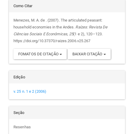
principal
Detalhes
Como Citar
do
Menezes, M. A. de . (2007). The articulated peasant:
household economies in the Andes.
Raízes: Revista De
artigo
Ciências Sociais E Econômicas
,
25
(1 e 2), 120–123.
https://doi.org/10.37370/raizes.2006.v25.267
FOMATOS DE CITAÇÃO
BAIXAR CITAÇÃO
Edição
v. 25 n. 1 e 2 (2006)
Seção
Resenhas