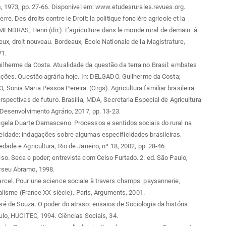
s, 1973, pp. 27-66. Disponível em: www.etudesrurales.revues.org.
e. Des droits contre le Droit: la politique foncière agricole et la
: MENDRAS, Henri (dir.). L’agriculture dans le monde rural de demain: à
ux, droit nouveau. Bordeaux, École Nationale de la Magistrature,
71.
lherme da Costa. Atualidade da questão da terra no Brasil: embates
ações. Questão agrária hoje. In: DELGADO. Guilherme da Costa;
onia Maria Pessoa Pereira. (Orgs). Agricultura familiar brasileira:
rspectivas de futuro. Brasília, MDA, Secretaria Especial de Agricultura
 Desenvolvimento Agrário, 2017, pp. 13-23.
gela Duarte Damasceno. Processos e sentidos sociais do rural na
idade: indagações sobre algumas especificidades brasileiras.
dade e Agricultura, Rio de Janeiro, nº 18, 2002, pp. 28-46.
o. Seca e poder; entrevista com Celso Furtado. 2. ed. São Paulo,
seu Abramo, 1998.
cel. Pour une science sociale à travers champs: paysannerie,
italisme (France XX siècle). Paris, Arguments, 2001.
 de Souza. O poder do atraso: ensaios de Sociologia da história
ulo, HUCITEC, 1994. Ciências Sociais, 34.