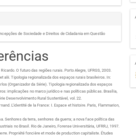
ncepções de Sociedade e Direitos de Cidadania em Questão
erências
cardo. O futuro das regiões rurais. Porto Alegre, UFRGS, 2003.
 alii. Tipologia regionalizada dos espaços rurais brasileiros. In:
os (Organizador da Série). Tipologia regionalizada dos espaços
iros: implicações no marco jurídico e nas políticas públicas. Brasília,
érie Desenvolvimento Rural Sustentável, vol. 22.
and. L’identité de la France: I. Espace et histoire. Paris, Flammarion,
. Senhores da terra, senhores da guerra; a nova face política das
ustriais no Brasil. Rio de Janeiro, Forense Universitária, UFRRJ, 1997.
re. Propriété foncière et mode de production capitaliste. Études