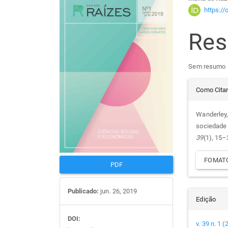
Barra
Con
https:/
lateral
do
Re
de
arti
Sem resumo
artigos
prin
Det
Como Cita
do
Wanderley,
sociedade 
arti
39
(1), 15–
FOMATO
PDF
Publicado:
jun. 26, 2019
Edição
DOI:
v. 39 n. 1 