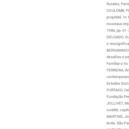
Rurales, Pari
COULOMB, Pierr
propriété. In
nouveaux enje
1986, pp. 61-
DELGADO. Gui
e ressignific
BERGAMASCO, S
desafios e pe
Familiar e do
FERREIRA, Ân
contemporane
Estudos Socie
FURTADO, Cels
Fundação Per
JOLLIVET, Mar
ruralité, cap
MARTINS, José
lenta. São Pa