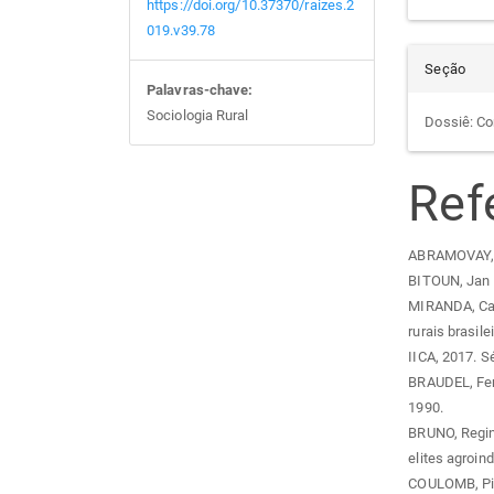
https://doi.org/10.37370/raizes.2
019.v39.78
Seção
Palavras-chave:
Sociologia Rural
Dossiê: Co
Ref
ABRAMOVAY, Ri
BITOUN, Jan et
MIRANDA, Carl
rurais brasile
IICA, 2017. S
BRAUDEL, Fern
1990.
BRUNO, Regina
elites agroind
COULOMB, Pier