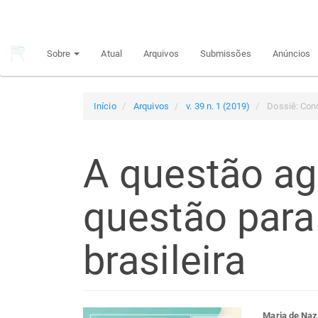
Navegação
Principal
Conteúdo
Sobre
Atual
Arquivos
Submissões
Anúncios
principal
Barra
Lateral
Início
Arquivos
v. 39 n. 1 (2019)
Dossiê: Con
A questão ag
questão para
brasileira
Maria de Naz