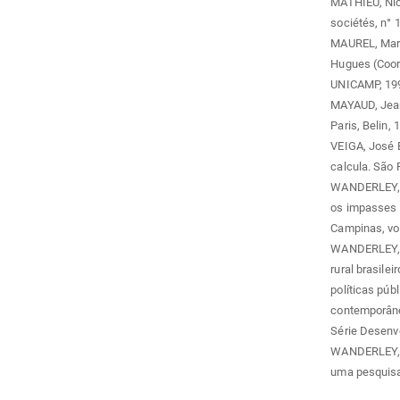
MATHIEU, Nico
sociétés, n° 1
MAUREL, Marie
Hugues (Coord
UNICAMP, 199
MAYAUD, Jean-
Paris, Belin, 
VEIGA, José E
calcula. São 
WANDERLEY, M
os impasses d
Campinas, vol.
WANDERLEY, M
rural brasilei
políticas púb
contemporânea
Série Desenvo
WANDERLEY, M
uma pesquisad