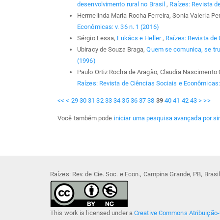
desenvolvimento rural no Brasil
,
Raízes: Revista d
Hermelinda Maria Rocha Ferreira, Sonia Valeria Per
Econômicas: v. 36 n. 1 (2016)
Sérgio Lessa,
Lukács e Heller
,
Raízes: Revista de
Ubiracy de Souza Braga,
Quem se comunica, se t
(1996)
Paulo Ortiz Rocha de Aragão, Claudia Nascimento 
Raízes: Revista de Ciências Sociais e Econômicas:
<<
<
29
30
31
32
33
34
35
36
37
38
39
40
41
42
43
>
>>
Você também pode
iniciar uma pesquisa avançada por si
Raízes: Rev. de Cie. Soc. e Econ., Campina Grande, PB, Bras
This work is licensed under a
Creative Commons Atribuição-