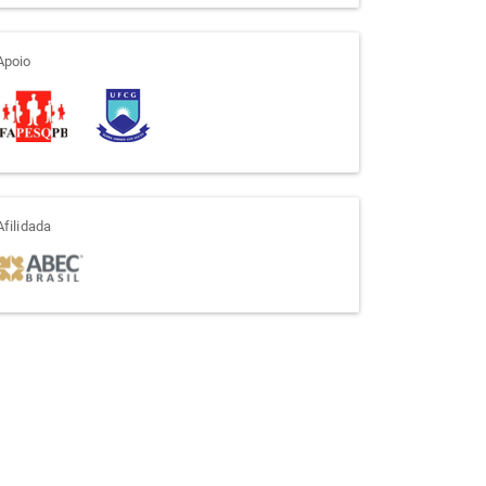
apoio
Apoio
afiliada
Afilidada