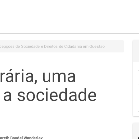
cepções de Sociedade e Direitos de Cidadania em Questão
rária, uma
 a sociedade
areth Baudel Wanderley