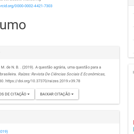
teúdo
/orcid.org/0000-0002-4421-7303
sumo
go
cipal
alhes
r
 M. de N. B. . (2019). A questão agrária, uma questão para a
brasileira.
Raízes: Revista De Ciências Sociais E Econômicas
,
go
30. https://doi.org/10.37370/raizes.2019.v39.78
S DE CITAÇÃO
BAIXAR CITAÇÃO
(2019)