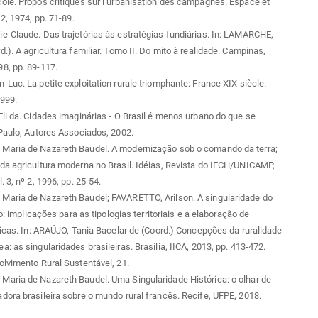
le. Propos critiques sur l’urbanisation des campagnes. Espace et
2, 1974, pp. 71-89.
-Claude. Das trajetórias às estratégias fundiárias. In: LAMARCHE,
.). A agricultura familiar. Tomo II. Do mito à realidade. Campinas,
8, pp. 89-117.
Luc. La petite exploitation rurale triomphante: France XIX siècle.
1999.
li da. Cidades imaginárias - O Brasil é menos urbano do que se
Paulo, Autores Associados, 2002.
aria de Nazareth Baudel. A modernização sob o comando da terra;
a agricultura moderna no Brasil. Idéias, Revista do IFCH/UNICAMP,
 3, nº 2, 1996, pp. 25-54.
aria de Nazareth Baudel; FAVARETTO, Arilson. A singularidade do
ro: implicações para as tipologias territoriais e a elaboração de
licas. In: ARAÚJO, Tania Bacelar de (Coord.) Concepções da ruralidade
: as singularidades brasileiras. Brasília, IICA, 2013, pp. 413-472.
lvimento Rural Sustentável, 21.
aria de Nazareth Baudel. Uma Singularidade Histórica: o olhar de
ora brasileira sobre o mundo rural francês. Recife, UFPE, 2018.