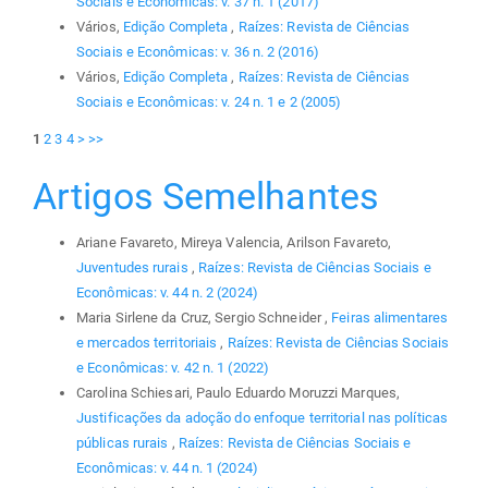
Sociais e Econômicas: v. 37 n. 1 (2017)
Vários,
Edição Completa
,
Raízes: Revista de Ciências
Sociais e Econômicas: v. 36 n. 2 (2016)
Vários,
Edição Completa
,
Raízes: Revista de Ciências
Sociais e Econômicas: v. 24 n. 1 e 2 (2005)
1
2
3
4
>
>>
Artigos Semelhantes
Ariane Favareto, Mireya Valencia, Arilson Favareto,
Juventudes rurais
,
Raízes: Revista de Ciências Sociais e
Econômicas: v. 44 n. 2 (2024)
Maria Sirlene da Cruz, Sergio Schneider ,
Feiras alimentares
e mercados territoriais
,
Raízes: Revista de Ciências Sociais
e Econômicas: v. 42 n. 1 (2022)
Carolina Schiesari, Paulo Eduardo Moruzzi Marques,
Justificações da adoção do enfoque territorial nas políticas
públicas rurais
,
Raízes: Revista de Ciências Sociais e
Econômicas: v. 44 n. 1 (2024)