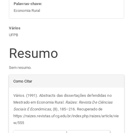
Palavras-chave:
Economia Rural
Conteúdo
Vários
UFPB
do
Resumo
artigo
Sem resumo.
principal
Detalhes
Como Citar
do
Vários. (1991). Abstracts das dissertações defendidas no
Mestrado em Economia Rural.
Raízes: Revista De Ciências
artigo
Sociais E Econômicas
, (8), 185–216. Recuperado de
https://raizes.revistas.ufcg.edu.br/index.php/raizes/article/vie
w/555