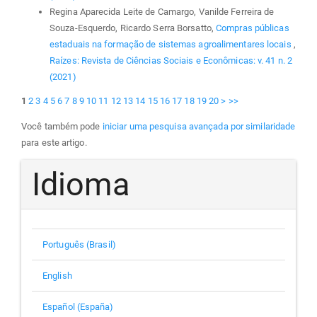
Regina Aparecida Leite de Camargo, Vanilde Ferreira de
Souza-Esquerdo, Ricardo Serra Borsatto,
Compras públicas
estaduais na formação de sistemas agroalimentares locais
,
Raízes: Revista de Ciências Sociais e Econômicas: v. 41 n. 2
(2021)
1
2
3
4
5
6
7
8
9
10
11
12
13
14
15
16
17
18
19
20
>
>>
Você também pode
iniciar uma pesquisa avançada por similaridade
para este artigo.
Idioma
Português (Brasil)
English
Español (España)