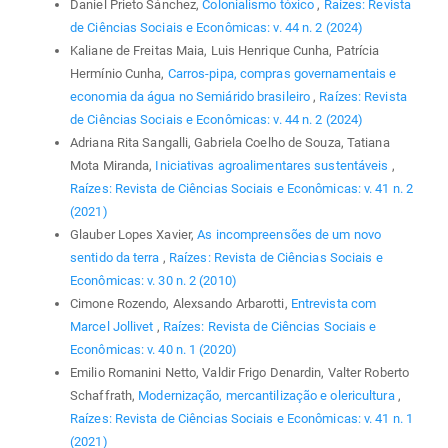
Daniel Prieto Sánchez,
Colonialismo tóxico
,
Raízes: Revista
de Ciências Sociais e Econômicas: v. 44 n. 2 (2024)
Kaliane de Freitas Maia, Luis Henrique Cunha, Patrícia
Hermínio Cunha,
Carros-pipa, compras governamentais e
economia da água no Semiárido brasileiro
,
Raízes: Revista
de Ciências Sociais e Econômicas: v. 44 n. 2 (2024)
Adriana Rita Sangalli, Gabriela Coelho de Souza, Tatiana
Mota Miranda,
Iniciativas agroalimentares sustentáveis
,
Raízes: Revista de Ciências Sociais e Econômicas: v. 41 n. 2
(2021)
Glauber Lopes Xavier,
As incompreensões de um novo
sentido da terra
,
Raízes: Revista de Ciências Sociais e
Econômicas: v. 30 n. 2 (2010)
Cimone Rozendo, Alexsando Arbarotti,
Entrevista com
Marcel Jollivet
,
Raízes: Revista de Ciências Sociais e
Econômicas: v. 40 n. 1 (2020)
Emilio Romanini Netto, Valdir Frigo Denardin, Valter Roberto
Schaffrath,
Modernização, mercantilização e olericultura
,
Raízes: Revista de Ciências Sociais e Econômicas: v. 41 n. 1
(2021)