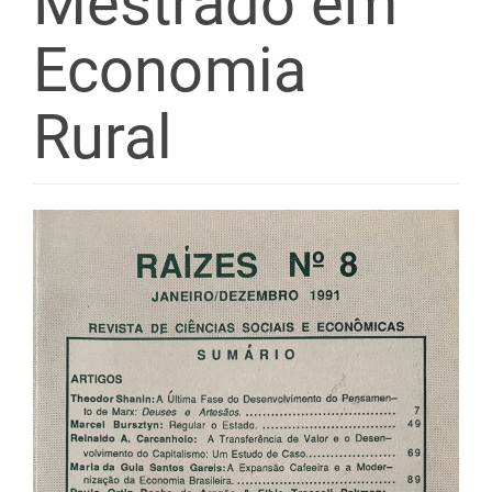
Mestrado em
Economia
Rural
Barra
lateral
de
artigos