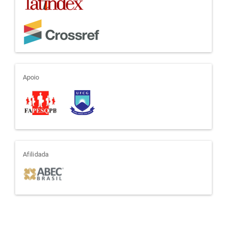
apoio
Apoio
afiliada
Afilidada