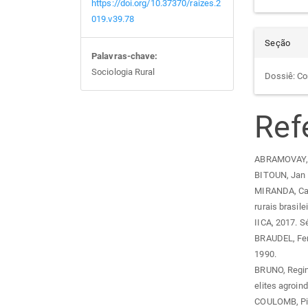
https://doi.org/10.37370/raizes.2
019.v39.78
Seção
Palavras-chave:
Sociologia Rural
Dossiê: Co
Ref
ABRAMOVAY, Ri
BITOUN, Jan et
MIRANDA, Carl
rurais brasile
IICA, 2017. S
BRAUDEL, Fern
1990.
BRUNO, Regina
elites agroind
COULOMB, Pier