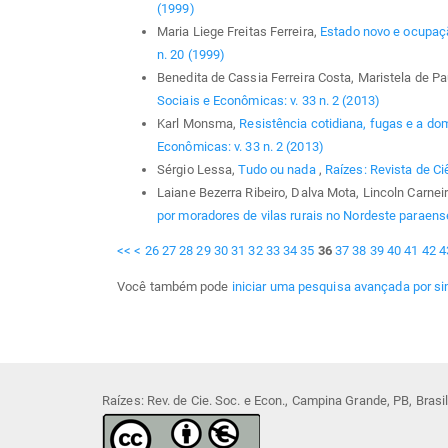
(1999)
Maria Liege Freitas Ferreira,
Estado novo e ocupa
n. 20 (1999)
Benedita de Cassia Ferreira Costa, Maristela de P
Sociais e Econômicas: v. 33 n. 2 (2013)
Karl Monsma,
Resistência cotidiana, fugas e a d
Econômicas: v. 33 n. 2 (2013)
Sérgio Lessa,
Tudo ou nada
,
Raízes: Revista de Ci
Laiane Bezerra Ribeiro, Dalva Mota, Lincoln Carnei
por moradores de vilas rurais no Nordeste paraen
<<
<
26
27
28
29
30
31
32
33
34
35
36
37
38
39
40
41
42
4
Você também pode
iniciar uma pesquisa avançada por si
Raízes: Rev. de Cie. Soc. e Econ., Campina Grande, PB, Bras