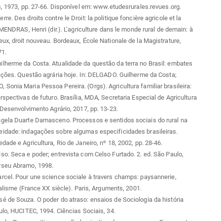
s, 1973, pp. 27-66. Disponível em: www.etudesrurales.revues.org.
e. Des droits contre le Droit: la politique foncière agricole et la
: MENDRAS, Henri (dir.). L’agriculture dans le monde rural de demain: à
ux, droit nouveau. Bordeaux, École Nationale de la Magistrature,
71.
lherme da Costa. Atualidade da questão da terra no Brasil: embates
ações. Questão agrária hoje. In: DELGADO. Guilherme da Costa;
onia Maria Pessoa Pereira. (Orgs). Agricultura familiar brasileira:
rspectivas de futuro. Brasília, MDA, Secretaria Especial de Agricultura
 Desenvolvimento Agrário, 2017, pp. 13-23.
gela Duarte Damasceno. Processos e sentidos sociais do rural na
idade: indagações sobre algumas especificidades brasileiras.
dade e Agricultura, Rio de Janeiro, nº 18, 2002, pp. 28-46.
o. Seca e poder; entrevista com Celso Furtado. 2. ed. São Paulo,
seu Abramo, 1998.
cel. Pour une science sociale à travers champs: paysannerie,
italisme (France XX siècle). Paris, Arguments, 2001.
 de Souza. O poder do atraso: ensaios de Sociologia da história
ulo, HUCITEC, 1994. Ciências Sociais, 34.