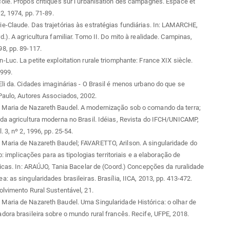
le. Propos critiques sur l’urbanisation des campagnes. Espace et
2, 1974, pp. 71-89.
-Claude. Das trajetórias às estratégias fundiárias. In: LAMARCHE,
.). A agricultura familiar. Tomo II. Do mito à realidade. Campinas,
8, pp. 89-117.
Luc. La petite exploitation rurale triomphante: France XIX siècle.
1999.
li da. Cidades imaginárias - O Brasil é menos urbano do que se
Paulo, Autores Associados, 2002.
aria de Nazareth Baudel. A modernização sob o comando da terra;
a agricultura moderna no Brasil. Idéias, Revista do IFCH/UNICAMP,
 3, nº 2, 1996, pp. 25-54.
aria de Nazareth Baudel; FAVARETTO, Arilson. A singularidade do
ro: implicações para as tipologias territoriais e a elaboração de
licas. In: ARAÚJO, Tania Bacelar de (Coord.) Concepções da ruralidade
: as singularidades brasileiras. Brasília, IICA, 2013, pp. 413-472.
lvimento Rural Sustentável, 21.
aria de Nazareth Baudel. Uma Singularidade Histórica: o olhar de
ora brasileira sobre o mundo rural francês. Recife, UFPE, 2018.