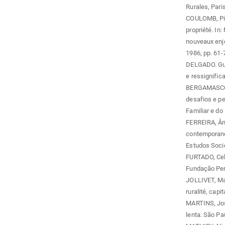
Rurales, Pari
COULOMB, Pierr
propriété. In
nouveaux enje
1986, pp. 61-
DELGADO. Gui
e ressignific
BERGAMASCO, S
desafios e pe
Familiar e do
FERREIRA, Ân
contemporane
Estudos Socie
FURTADO, Cels
Fundação Per
JOLLIVET, Mar
ruralité, cap
MARTINS, José
lenta. São Pa