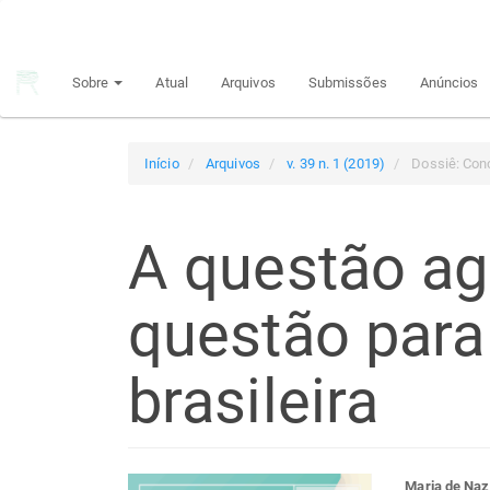
Navegação
Principal
Conteúdo
Sobre
Atual
Arquivos
Submissões
Anúncios
principal
Barra
Lateral
Início
Arquivos
v. 39 n. 1 (2019)
Dossiê: Con
A questão ag
questão para
brasileira
Maria de Naz