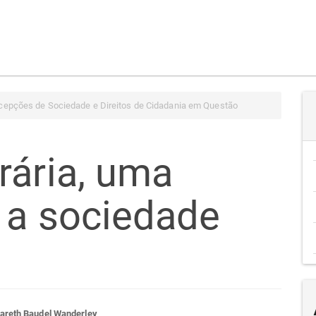
cepções de Sociedade e Direitos de Cidadania em Questão
rária, uma
 a sociedade
areth Baudel Wanderley