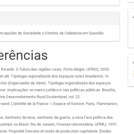
ncepções de Sociedade e Direitos de Cidadania em Questão
erências
cardo. O futuro das regiões rurais. Porto Alegre, UFRGS, 2003.
 alii. Tipologia regionalizada dos espaços rurais brasileiros. In:
os (Organizador da Série). Tipologia regionalizada dos espaços
iros: implicações no marco jurídico e nas políticas públicas. Brasília,
érie Desenvolvimento Rural Sustentável, vol. 22.
and. L’identité de la France: I. Espace et histoire. Paris, Flammarion,
. Senhores da terra, senhores da guerra; a nova face política das
ustriais no Brasil. Rio de Janeiro, Forense Universitária, UFRRJ, 1997.
re. Propriété foncière et mode de production capitaliste. Études