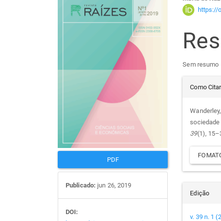
Barra
Con
https:/
lateral
do
Re
de
arti
Sem resumo
artigos
prin
Det
Como Cita
do
Wanderley,
sociedade 
arti
39
(1), 15–
FOMATO
PDF
Publicado:
jun 26, 2019
Edição
DOI:
v. 39 n. 1 