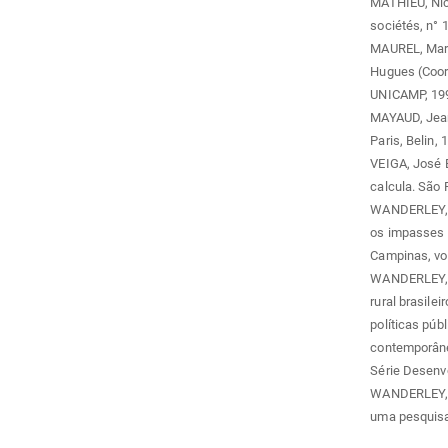
MATHIEU, Nico
sociétés, n° 1
MAUREL, Marie
Hugues (Coord
UNICAMP, 199
MAYAUD, Jean-
Paris, Belin, 
VEIGA, José E
calcula. São 
WANDERLEY, M
os impasses d
Campinas, vol.
WANDERLEY, M
rural brasilei
políticas púb
contemporânea
Série Desenvo
WANDERLEY, M
uma pesquisad