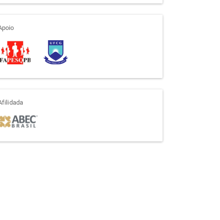
apoio
Apoio
afiliada
Afilidada