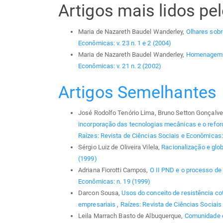
Artigos mais lidos p
Maria de Nazareth Baudel Wanderley,
Olhares sobre
Econômicas: v. 23 n. 1 e 2 (2004)
Maria de Nazareth Baudel Wanderley,
Homenagem a
Econômicas: v. 21 n. 2 (2002)
Artigos Semelhantes
José Rodolfo Tenório Lima, Bruno Setton Gonçalve
incorporação das tecnologias mecânicas e o reforç
Raízes: Revista de Ciências Sociais e Econômicas: 
Sérgio Luiz de Oliveira Vilela,
Racionalização e glo
(1999)
Adriana Fiorotti Campos,
O II PND e o processo de 
Econômicas: n. 19 (1999)
Darcon Sousa,
Usos do conceito de resistência co
empresariais
,
Raízes: Revista de Ciências Sociais 
Leila Marrach Basto de Albuquerque,
Comunidade 