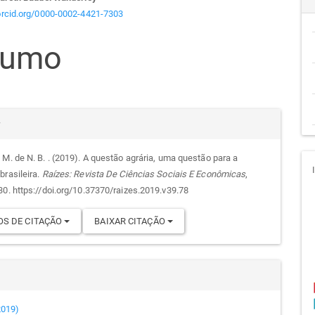
teúdo
/orcid.org/0000-0002-4421-7303
sumo
go
cipal
alhes
r
 M. de N. B. . (2019). A questão agrária, uma questão para a
brasileira.
Raízes: Revista De Ciências Sociais E Econômicas
,
go
30. https://doi.org/10.37370/raizes.2019.v39.78
S DE CITAÇÃO
BAIXAR CITAÇÃO
(2019)