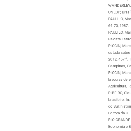
WANDERLEY, M.
UNESP; Brasíl
PAULILO, Maria
64-70, 1987.
PAULILO, Mari
Revista Estud
PICCIN, Marco
estudo sobre 
2012. 457 f. 
Campinas, Ca
PICCIN, Marco
lavouras de e
Agricultura, R
RIBEIRO, Cla
brasileiro. I
do Sul: histó
Editora da UF
RIO GRANDE D
Economia e Es