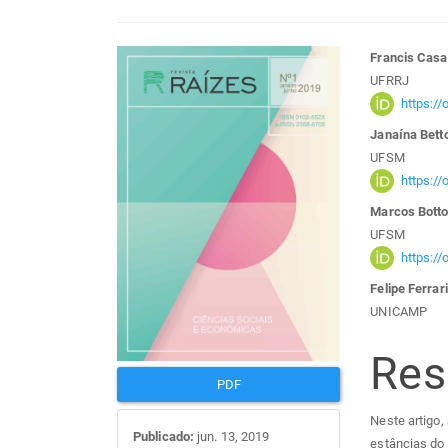
Barra
Con
Francis Casa
UFRRJ
lateral
do
https:/
Janaína Bett
de
arti
UFSM
https:/
artigos
prin
Marcos Botto
UFSM
https:/
Felipe Ferrar
UNICAMP
Re
PDF
Neste artigo,
Publicado:
jun. 13, 2019
estâncias do