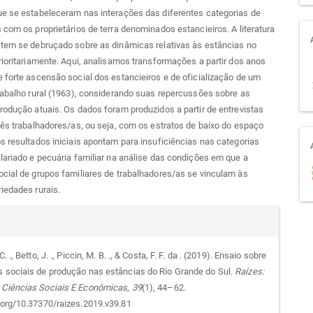
ue se estabeleceram nas interações das diferentes categorias de
 com os proprietários de terra denominados estancieiros. A literatura
 tem se debruçado sobre as dinâmicas relativas às estâncias no
rioritariamente. Aqui, analisamos transformações a partir dos anos
 forte ascensão social dos estancieiros e de oficialização de um
rabalho rural (1963), considerando suas repercussões sobre as
rodução atuais. Os dados foram produzidos a partir de entrevistas
rês trabalhadores/as, ou seja, com os estratos de baixo do espaço
s resultados iniciais apontam para insuficiências nas categorias
lariado e pecuária familiar na análise das condições em que a
cial de grupos familiares de trabalhadores/as se vinculam às
iedades rurais.
alhes
r
C. ., Betto, J. ., Piccin, M. B. ., & Costa, F. F. da . (2019). Ensaio sobre
s sociais de produção nas estâncias do Rio Grande do Sul.
Raízes:
go
 Ciências Sociais E Econômicas
,
39
(1), 44–62.
i.org/10.37370/raizes.2019.v39.81