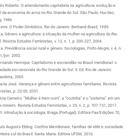
 Roberto. O arrendamento capitalista na agricultura: evolução e
l da economia do arroz no Rio Grande do Sul. São Paulo: Hucitec;
q, 1986
rre. O Poder Simbólico. Rio de Janeiro: Bertrand Brasil, 1989.
. Gênero e agricultura: a situação da mulher na agricultura do Rio
. Revista Estudos Feministas, v. 12, n. 1, p. 205-227, 2004.
 Previdência social rural e gênero. Sociologias, Porto Alegre, v. 4, n.
an./jun. 2002.
ando Henrique. Capitalismo e escravidão no Brasil meridional: o
edade escravocrata do Rio Grande do Sul. 5. Ed. Rio de Janeiro:
asileira, 2003.
ia José. Herança e gênero entre agricultores familiares. Revista
istas, p. 22-55, 2001.
a Carneiro. “Mulher é trem ruim”: a “cozinha” e o “sistema” em um
-mineiro. Revista Estudos Feministas, v. 25, n. 2, p. 707-731, 2017.
t. Introdução à sociologia. Braga (Portugal): Editora Pax/Edições 70,
ís Augusto Ebling. Confins Meridionais: famílias de elite e sociedade
onteira sul do Brasil. Santa Maria: Editora UFSM, 2010.