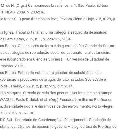
 de N. (Orgs.) Camponeses brasileiros, v. 1. São Paulo: Editora
ia: NEAD, 2009. p. 203-216.
 Ignez S. O peso do trabalho leve. Revista Ciência Hoje, v. 5, n. 28, p.
a Ignez. Trabalho familiar: uma categoria esquecida de análise.
os Feministas, v. 12, n. 1, p. 229-252, 2004.
s Botton. Os senhores da terra e da guerra do Rio Grande do Sul: um
as estratégias de reprodução social do patronato rural estancieiro.
Tese (Doutorado em Ciências Sociais) – Universidade Estadual de
mpinas. 2012.
s Botton. Patronato estancieiro gaúcho: de subsidiários das
xportação a produtores de artigos de luxo. Estudos Sociedade e
io de Janeiro, v. 22, n. 2, p. 327-59, out. 2014.
udio Marques. O modo de vida dos pecuaristas familiares no pampa
n: WAQUIL, Paulo Dabdab et al. (Org.) Pecuária familiar no Rio Grande
ria, diversidade social e dinâmicas de desenvolvimento. Porto Alegre:
RGS, 2016. p. 87-108.
O SUL. Secretaria de Coordenação e Planejamento. Fundação de
tatística. 25 anos de economia gaúcha – a agricultura do Rio Grande