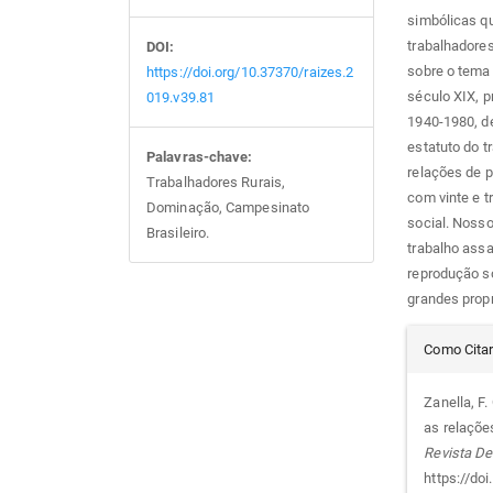
simbólicas q
trabalhadores
DOI:
sobre o tema
https://doi.org/10.37370/raizes.2
século XIX, p
019.v39.81
1940-1980, de
estatuto do t
Palavras-chave:
relações de p
Trabalhadores Rurais,
com vinte e t
Dominação, Campesinato
social. Nosso
Brasileiro.
trabalho assa
reprodução so
grandes propr
Det
Como Cita
do
Zanella, F. 
as relaçõe
arti
Revista De
https://do