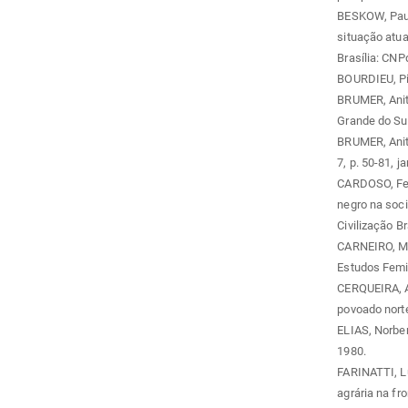
BESKOW, Paulo
situação atua
Brasília: CNP
BOURDIEU, Pie
BRUMER, Anita
Grande do Sul
BRUMER, Anita.
7, p. 50-81, j
CARDOSO, Fern
negro na soci
Civilização Br
CARNEIRO, Mar
Estudos Femin
CERQUEIRA, An
povoado norte
ELIAS, Norber
1980.
FARINATTI, Lu
agrária na fr