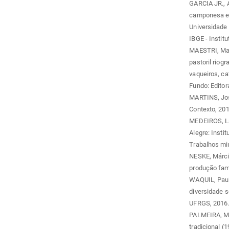
GARCIA JR., A
camponesa e t
Universidade 
IBGE - Instit
MAESTRI, Mar
pastoril riog
vaqueiros, ca
Fundo: Editor
MARTINS, José
Contexto, 201
MEDEIROS, Lau
Alegre: Inst
Trabalhos mi
NESKE, Márci
produção fami
WAQUIL, Paulo
diversidade s
UFRGS, 2016.
PALMEIRA, Moa
tradicional (