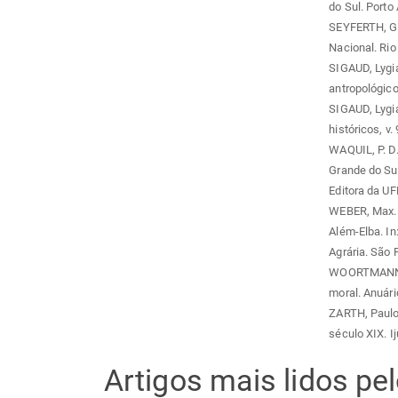
do Sul. Porto 
SEYFERTH, Gi
Nacional. Rio
SIGAUD, Lygia
antropológico,
SIGAUD, Lygi
históricos, v. 
WAQUIL, P. D.
Grande do Sul
Editora da U
WEBER, Max. 
Além-Elba. In
Agrária. São P
WOORTMANN, 
moral. Anuário
ZARTH, Paulo 
século XIX. Ij
Artigos mais lidos p