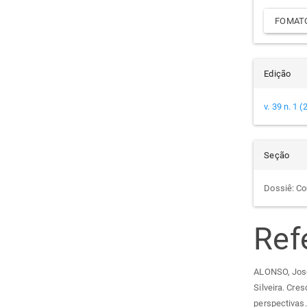
FOMATO
Edição
v. 39 n. 1 
Seção
Dossiê: Co
Ref
ALONSO, José
Silveira. Cre
perspectivas.