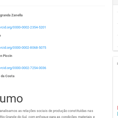
teúdo
granda Zanella
/orcid.org/0000-0002-2354-5201
o
go
/orcid.org/0000-0002-8068-5075
cipal
n Piccin
/orcid.org/0000-0002-7254-0036
i da Costa
sumo
 analisamos as relações sociais de produção constituídas nas
 Rio Grande do Sul, com enfoque para as condições materiais e