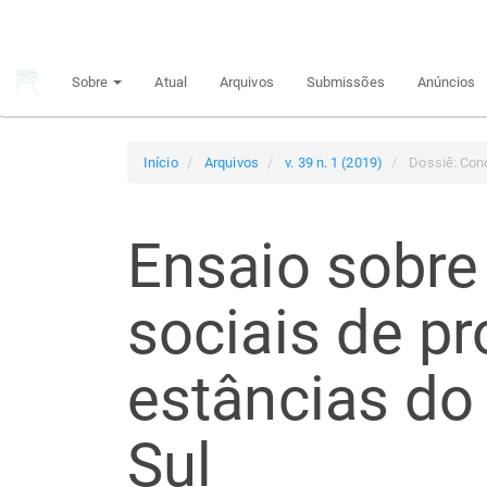
Navegação
Principal
Conteúdo
Sobre
Atual
Arquivos
Submissões
Anúncios
principal
Barra
Lateral
Início
Arquivos
v. 39 n. 1 (2019)
Dossiê: Con
Ensaio sobre
sociais de p
estâncias do
Sul