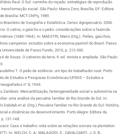
frânio Raul. O Sul: caminho do roçado: estratégias de reprodução
ransformação social. São Paulo: Marco Zero; Brasília, DF: Editora
de Brasília: MCT-CNPq, 1989.
uto Brasileiro de Geografia e Estatística. Censo Agropecuário. 2006.
io. O cativo, o gaúcho e o peão: considerações sobre a fazenda
randense (1680-1964). In: MAESTRI, Mario (Org.). Peões, gaúchos,
tivos campeiros: estudos sobre a economia pastoril do Brasil. Passo
a Universidade de Passo Fundo, 2010, p. 212-300.
 de Souza. O cativeiro da terra. 9. ed. revista e ampliada. São Paulo:
0.
delino T. O peão de estância: um tipo de trabalhador rural. Porto
ituto de Estudos e Pesquisas Econômicas/UFRGS – Estudos e
meografados n° 8, 1969.
o Zamboni. Mercantilização, heterogeneidade social e autonomia na
liar: uma análise da pecuária familiar do Rio Grande do Sul. In:
 Dabdab et al. (Org.) Pecuária familiar no Rio Grande do Sul: história,
ocial e dinâmicas de desenvolvimento. Porto Alegre: Editora da
 p. 131-148.
cir. Casa e trabalho: nota sobre as relações sociais na plantation
1977). In: WELCH, C. A.; MALAGODI, E.; CAVALCANTI, J. S. B.;