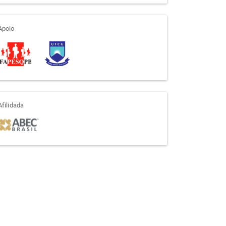
apoio
Apoio
afiliada
Afilidada