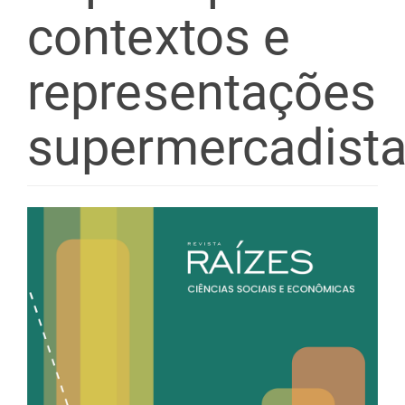
contextos e
representações
supermercadist
Barra
lateral
de
artigos