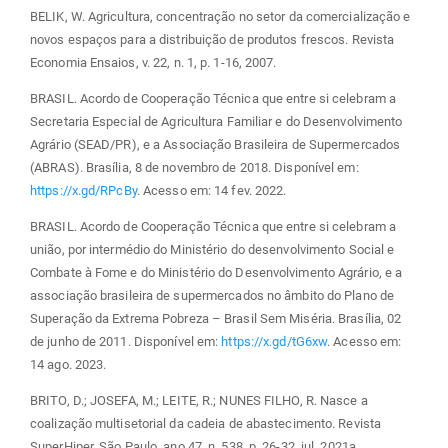
BELIK, W. Agricultura, concentração no setor da comercialização e
novos espaços para a distribuição de produtos frescos. Revista
Economia Ensaios, v. 22, n. 1, p. 1-16, 2007.
BRASIL. Acordo de Cooperação Técnica que entre si celebram a
Secretaria Especial de Agricultura Familiar e do Desenvolvimento
Agrário (SEAD/PR), e a Associação Brasileira de Supermercados
(ABRAS). Brasília, 8 de novembro de 2018. Disponível em:
https://x.gd/RPcBy
. Acesso em: 14 fev. 2022.
BRASIL. Acordo de Cooperação Técnica que entre si celebram a
união, por intermédio do Ministério do desenvolvimento Social e
Combate à Fome e do Ministério do Desenvolvimento Agrário, e a
associação brasileira de supermercados no âmbito do Plano de
Superação da Extrema Pobreza – Brasil Sem Miséria. Brasília, 02
de junho de 2011. Disponível em:
https://x.gd/tG6xw
. Acesso em:
14 ago. 2023.
BRITO, D.; JOSEFA, M.; LEITE, R.; NUNES FILHO, R. Nasce a
coalização multisetorial da cadeia de abastecimento. Revista
SuperHiper, São Paulo, ano 47, n. 538, p. 26-32, jul. 2021a.