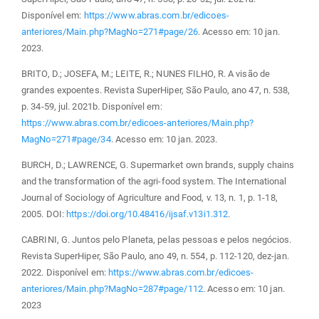
Disponível em:
https://www.abras.com.br/edicoes-
anteriores/Main.php?MagNo=271#page/26
. Acesso em: 10 jan.
2023.
BRITO, D.; JOSEFA, M.; LEITE, R.; NUNES FILHO, R. A visão de
grandes expoentes. Revista SuperHiper, São Paulo, ano 47, n. 538,
p. 34-59, jul. 2021b. Disponível em:
https://www.abras.com.br/edicoes-anteriores/Main.php?
MagNo=271#page/34
. Acesso em: 10 jan. 2023.
BURCH, D.; LAWRENCE, G. Supermarket own brands, supply chains
and the transformation of the agri-food system. The International
Journal of Sociology of Agriculture and Food, v. 13, n. 1, p. 1-18,
2005. DOI:
https://doi.org/10.48416/ijsaf.v13i1.312
.
CABRINI, G. Juntos pelo Planeta, pelas pessoas e pelos negócios.
Revista SuperHiper, São Paulo, ano 49, n. 554, p. 112-120, dez-jan.
2022. Disponível em:
https://www.abras.com.br/edicoes-
anteriores/Main.php?MagNo=287#page/112
. Acesso em: 10 jan.
2023