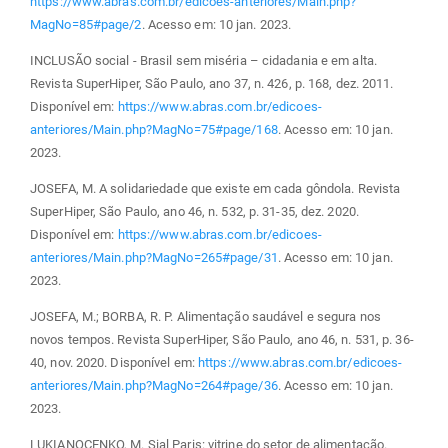
https://www.abras.com.br/edicoes-anteriores/Main.php?
MagNo=85#page/2
. Acesso em: 10 jan. 2023.
INCLUSÃO social - Brasil sem miséria – cidadania e em alta.
Revista SuperHiper, São Paulo, ano 37, n. 426, p. 168, dez. 2011.
Disponível em:
https://www.abras.com.br/edicoes-
anteriores/Main.php?MagNo=75#page/168
. Acesso em: 10 jan.
2023.
JOSEFA, M. A solidariedade que existe em cada gôndola. Revista
SuperHiper, São Paulo, ano 46, n. 532, p. 31-35, dez. 2020.
Disponível em:
https://www.abras.com.br/edicoes-
anteriores/Main.php?MagNo=265#page/31
. Acesso em: 10 jan.
2023.
JOSEFA, M.; BORBA, R. P. Alimentação saudável e segura nos
novos tempos. Revista SuperHiper, São Paulo, ano 46, n. 531, p. 36-
40, nov. 2020. Disponível em:
https://www.abras.com.br/edicoes-
anteriores/Main.php?MagNo=264#page/36
. Acesso em: 10 jan.
2023.
LUKIANOCENKO, M. Sial Paris: vitrine do setor de alimentação.