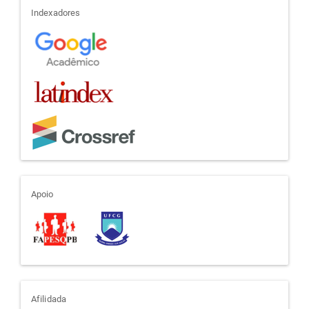
indexadores
Indexadores
apoio
Apoio
afiliada
Afilidada