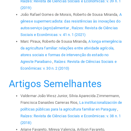
Raízes: Revista de Ciências Sociais e Econômicas: v. 39 n. 1
(2019)
João Rafael Gomes de Morais, Roberto de Sousa Miranda,
A
gênese supermercadista: das resistências às inovações do
autosserviço (agro)alimentar
,
Raízes: Revista de Ciências
Sociais e Econômicas: v. 41 n. 1 (2021)
Marc Piraux, Roberto de Sousa Miranda,
A longa emergência
da agricultura familiar: relações entre atividade agrícola,
atores sociais e formas de intervenção do estado no
Agreste Paraibano
,
Raízes: Revista de Ciências Sociais e
Econômicas: v. 30 n. 2 (2010)
Artigos Semelhantes
Valdemar João Wesz Junior, Silvia Aparecida Zimmermann,
Francisca Danaides Carreras Rios,
La institucionalización de
políticas públicas para la agricultura familiar en Paraguay
,
Raízes: Revista de Ciências Sociais e Econômicas: v. 38 n. 1
(2018)
Ariane Favareto, Mireya Valencia, Arilson Favareto,