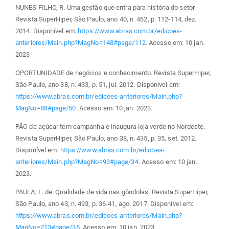
NUNES FILHO, R. Uma gestão que entra para história do setor.
Revista SuperHiper, São Paulo, ano 40, n. 462, p. 112-114, dez.
2014. Disponível em:
https://www.abras.com.br/edicoes-
anteriores/Main.php?MagNo=148#page/112
. Acesso em: 10 jan.
2023
OPORTUNIDADE de negócios e conhecimento. Revista SuperHiper,
São Paulo, ano 38, n. 433, p. 51, jul. 2012. Disponível em:
https://www.abras.com.br/edicoes-anteriores/Main.php?
MagNo=88#page/50
. Acesso em: 10 jan. 2023.
PÃO de açúcar tem campanha e inaugura loja verde no Nordeste.
Revista SuperHiper, São Paulo, ano 38, n. 435, p. 35, set. 2012.
Disponível em:
https://www.abras.com.br/edicoes-
anteriores/Main.php?MagNo=93#page/34
. Acesso em: 10 jan.
2023.
PAULA, L. de. Qualidade de vida nas gôndolas. Revista SuperHiper,
São Paulo, ano 43, n. 493, p. 36-41, ago. 2017. Disponível em:
https://www.abras.com.br/edicoes-anteriores/Main.php?
MagNo=213#page/36
. Acesso em: 10 jan. 2023.