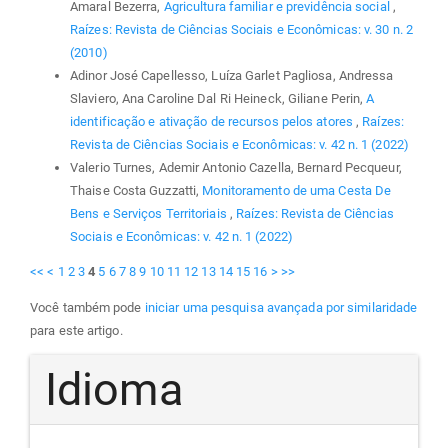
Amaral Bezerra,
Agricultura familiar e previdência social
,
Raízes: Revista de Ciências Sociais e Econômicas: v. 30 n. 2
(2010)
Adinor José Capellesso, Luíza Garlet Pagliosa, Andressa
Slaviero, Ana Caroline Dal Ri Heineck, Giliane Perin,
A
identificação e ativação de recursos pelos atores
,
Raízes:
Revista de Ciências Sociais e Econômicas: v. 42 n. 1 (2022)
Valerio Turnes, Ademir Antonio Cazella, Bernard Pecqueur,
Thaise Costa Guzzatti,
Monitoramento de uma Cesta De
Bens e Serviços Territoriais
,
Raízes: Revista de Ciências
Sociais e Econômicas: v. 42 n. 1 (2022)
<<
<
1
2
3
4
5
6
7
8
9
10
11
12
13
14
15
16
>
>>
Você também pode
iniciar uma pesquisa avançada por similaridade
para este artigo.
Idioma