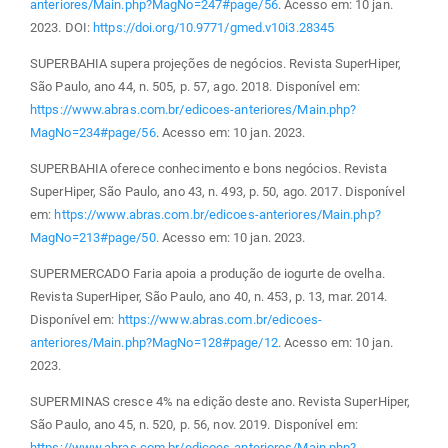
anteriores/Main.php?MagNo=247#page/56
. Acesso em: 10 jan.
2023. DOI:
https://doi.org/10.9771/gmed.v10i3.28345
SUPERBAHIA supera projeções de negócios. Revista SuperHiper,
São Paulo, ano 44, n. 505, p. 57, ago. 2018. Disponível em:
https://www.abras.com.br/edicoes-anteriores/Main.php?
MagNo=234#page/56
. Acesso em: 10 jan. 2023.
SUPERBAHIA oferece conhecimento e bons negócios. Revista
SuperHiper, São Paulo, ano 43, n. 493, p. 50, ago. 2017. Disponível
em:
https://www.abras.com.br/edicoes-anteriores/Main.php?
MagNo=213#page/50
. Acesso em: 10 jan. 2023.
SUPERMERCADO Faria apoia a produção de iogurte de ovelha.
Revista SuperHiper, São Paulo, ano 40, n. 453, p. 13, mar. 2014.
Disponível em:
https://www.abras.com.br/edicoes-
anteriores/Main.php?MagNo=128#page/12
. Acesso em: 10 jan.
2023.
SUPERMINAS cresce 4% na edição deste ano. Revista SuperHiper,
São Paulo, ano 45, n. 520, p. 56, nov. 2019. Disponível em:
https://www.abras.com.br/edicoes-anteriores/Main.php?