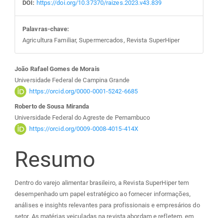
DOI:
https://doi.org/10.37370/raizes.2023.v43.839
Palavras-chave:
Agricultura Familiar, Supermercados, Revista SuperHiper
Conteúdo
João Rafael Gomes de Morais
Universidade Federal de Campina Grande
do
https://orcid.org/0000-0001-5242-6685
Roberto de Sousa Miranda
artigo
Universidade Federal do Agreste de Pernambuco
https://orcid.org/0009-0008-4015-414X
principal
Resumo
Dentro do varejo alimentar brasileiro, a Revista SuperHiper tem
desempenhado um papel estratégico ao fornecer informações,
análises e insights relevantes para profissionais e empresários do
setor. As matérias veiculadas na revista abordam e refletem, em