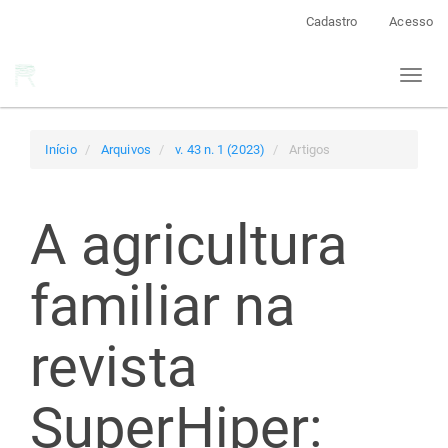
Navegação
Cadastro
Acesso
Principal
Conteúdo
Toggl
principal
naviga
Barra
Lateral
Início
Arquivos
v. 43 n. 1 (2023)
Artigos
A agricultura
familiar na
revista
SuperHiper: