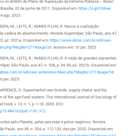
s no âmbito do Plano de Superação da Extrema Pobreza – Brasil
Brasília, 02 de junho de 2011. Disponível em:
https://x.gd/tG6xw
.
4 ago. 2023.
SEFA, M.; LEITE, R.; NUNES FILHO, R. Nasce a coalização
 da cadeia de abastecimento. Revista SuperHiper, São Paulo, ano 47,
32, jul. 2021a. Disponível em:
https://www.abras.com.br/edicoes-
Main.php?MagNo=271#page/26
. Acesso em: 10 jan. 2023.
SEFA, M.; LEITE, R.; NUNES FILHO, R. A visão de grandes expoentes.
Hiper, São Paulo, ano 47, n. 538, p. 34-59, jul. 2021b. Disponível em:
abras.com.br/edicoes-anteriores/Main.php?MagNo=271#page/34
.
0 jan. 2023.
AWRENCE, G. Supermarket own brands, supply chains and the
n of the agri-food system. The International Journal of Sociology of
d Food, v. 13, n. 1, p. 1-18, 2005. DOI:
rg/10.48416/ijsaf.v13i1.312
.
untos pelo Planeta, pelas pessoas e pelos negócios. Revista
ão Paulo, ano 49, n. 554, p. 112-120, dez-jan. 2022. Disponível em:
abras.com.br/edicoes-anteriores/Main.php?MagNo=287#page/112
.