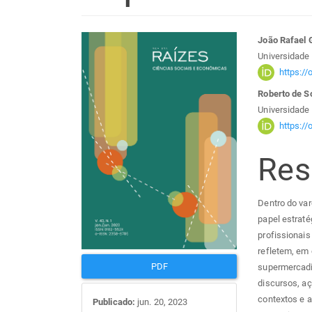
Barra
Con
João Rafael 
Universidade
lateral
do
https:/
Roberto de S
de
arti
Universidade
https:/
artigos
prin
Re
Dentro do var
papel estraté
profissionais
refletem, em
PDF
supermercadis
discursos, aç
contextos e 
Publicado:
jun. 20, 2023