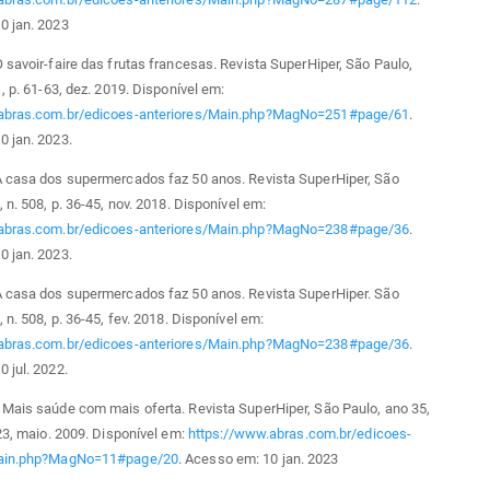
0 jan. 2023
 savoir-faire das frutas francesas. Revista SuperHiper, São Paulo,
1, p. 61-63, dez. 2019. Disponível em:
abras.com.br/edicoes-anteriores/Main.php?MagNo=251#page/61
.
0 jan. 2023.
A casa dos supermercados faz 50 anos. Revista SuperHiper, São
 n. 508, p. 36-45, nov. 2018. Disponível em:
abras.com.br/edicoes-anteriores/Main.php?MagNo=238#page/36
.
0 jan. 2023.
A casa dos supermercados faz 50 anos. Revista SuperHiper. São
 n. 508, p. 36-45, fev. 2018. Disponível em:
abras.com.br/edicoes-anteriores/Main.php?MagNo=238#page/36
.
 jul. 2022.
Mais saúde com mais oferta. Revista SuperHiper, São Paulo, ano 35,
-23, maio. 2009. Disponível em:
https://www.abras.com.br/edicoes-
Main.php?MagNo=11#page/20
. Acesso em: 10 jan. 2023