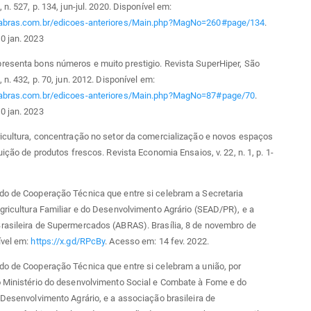
 n. 527, p. 134, jun-jul. 2020. Disponível em:
abras.com.br/edicoes-anteriores/Main.php?MagNo=260#page/134
.
0 jan. 2023
resenta bons números e muito prestigio. Revista SuperHiper, São
 n. 432, p. 70, jun. 2012. Disponível em:
abras.com.br/edicoes-anteriores/Main.php?MagNo=87#page/70
.
0 jan. 2023
icultura, concentração no setor da comercialização e novos espaços
uição de produtos frescos. Revista Economia Ensaios, v. 22, n. 1, p. 1-
do de Cooperação Técnica que entre si celebram a Secretaria
gricultura Familiar e do Desenvolvimento Agrário (SEAD/PR), e a
rasileira de Supermercados (ABRAS). Brasília, 8 de novembro de
ível em:
https://x.gd/RPcBy
. Acesso em: 14 fev. 2022.
do de Cooperação Técnica que entre si celebram a união, por
o Ministério do desenvolvimento Social e Combate à Fome e do
 Desenvolvimento Agrário, e a associação brasileira de