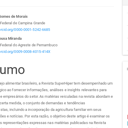
teúdo
Gomes de Morais
 Federal de Campina Grande
/orcid.org/0000-0001-5242-6685
ousa Miranda
go
 Federal do Agreste de Pernambuco
/orcid.org/0009-0008-4015-414X
cipal
sumo
ejo alimentar brasileiro, a Revista SuperHiper tem desempenhado um
gico ao fornecer informações, análises e insights relevantes para
 e empresários do setor. As matérias veiculadas na revista abordam e
 certa medida, o conjunto de demandas e tendências
tas, incluindo a incorporação da agricultura familiar em seus
ões e notícias. Por esta razão, o objetivo deste artigo é examinar os
as representações expressas nas matérias publicadas na Revista