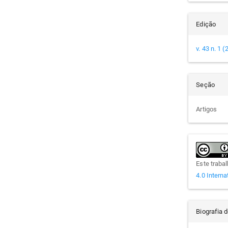
Edição
v. 43 n. 1 
Seção
Artigos
Este traba
4.0 Interna
Biografia 