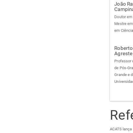
João Ra
Campin
Doutor em 
Mestre em 
em Ciência
Roberto
Agreste
Professor 
de Pós-Gra
Grande e 
Universida
Ref
ACATS lança c