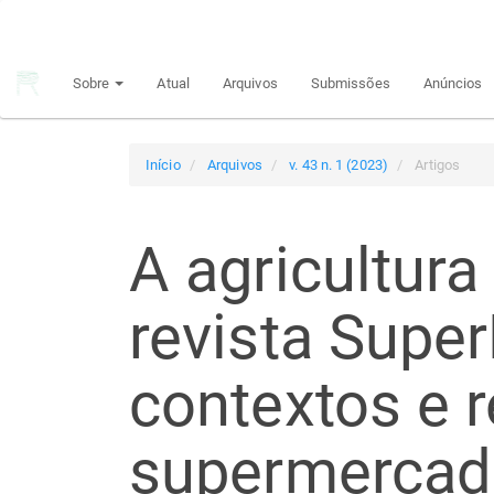
Navegação
Principal
Conteúdo
Sobre
Atual
Arquivos
Submissões
Anúncios
principal
Barra
Lateral
Início
Arquivos
v. 43 n. 1 (2023)
Artigos
A agricultura
revista Super
contextos e 
supermercad