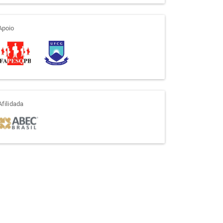
apoio
Apoio
afiliada
Afilidada