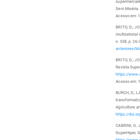
supermercado
Sem Miséria. 
Acesso em: 1
BRITO, D.; JO
multisetorial
n. 538, p. 26-
anteriores/
BRITO, D.; JO
Revista Super
https://www.
Acesso em: 1
BURCH, D.; L
transformatio
Agriculture an
https://doi.o
CABRINI, G. J
SuperHiper, S
https://www.