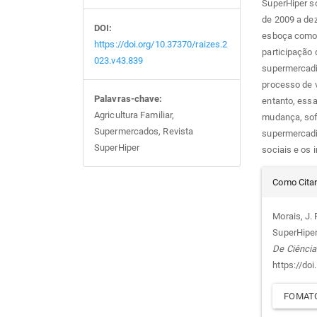
SuperHiper so
de 2009 a dez
DOI:
esboça como 
https://doi.org/10.37370/raizes.2
participação 
023.v43.839
supermercadi
processo de v
Palavras-chave:
entanto, ess
Agricultura Familiar,
mudança, sofr
Supermercados, Revista
supermercadi
SuperHiper
sociais e os 
Det
Como Cita
do
Morais, J. 
SuperHiper
arti
De Ciência
https://do
FOMATO