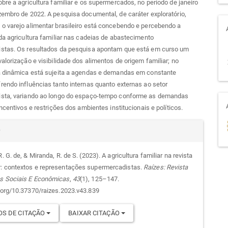
bre a agricultura familiar e os supermercados, no período de janeiro
embro de 2022. A pesquisa documental, de caráter exploratório,
o varejo alimentar brasileiro está concebendo e percebendo a
da agricultura familiar nas cadeias de abastecimento
stas. Os resultados da pesquisa apontam que está em curso um
alorização e visibilidade dos alimentos de origem familiar; no
a dinâmica está sujeita a agendas e demandas em constante
endo influências tanto internas quanto externas ao setor
sta, variando ao longo do espaço-tempo conforme as demandas
incentivos e restrições dos ambientes institucionais e políticos.
alhes
r
R. G. de, & Miranda, R. de S. (2023). A agricultura familiar na revista
: contextos e representações supermercadistas.
Raízes: Revista
go
s Sociais E Econômicas
,
43
(1), 125–147.
i.org/10.37370/raizes.2023.v43.839
S DE CITAÇÃO
BAIXAR CITAÇÃO