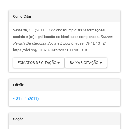
Detalhes
Como Citar
do
Seyferth, G. . (2011). O colono múltiplo: transformações
sociais e (re)significação da identidade camponesa.
Raízes:
artigo
Revista De Ciências Sociais E Econômicas
,
31
(1), 10–24.
https://doi.org/10.37370/raizes.2011.v31.313
FOMATOS DE CITAÇÃO
BAIXAR CITAÇÃO
Edição
v. 31 n. 1 (2011)
Seção