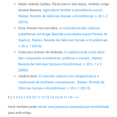
Nádia Velleda Caldas, Flávio Sacco dos Anjos, Antônio Jorge
Amaral Bezerra,
Agricultura familiar e previdência social
,
Raízes: Revista de Ciências Sociais e Econômicas: v. 30 n. 2
(2010)
Dora Vianna Vasconcellos,
A consciência das classes
subalternas em Roger Bastide e em Maria Isaura Pereira de
Queiroz
,
Raízes: Revista de Ciências Sociais e Econômicas:
v. 36 n. 1 (2016)
Francisco Gomes de Andrade,
O capital social como ativo
das conquistas econômicas, políticas e sociais
,
Raízes:
Revista de Ciências Sociais e Econômicas: v. 25 n. 1 e 2
(2006)
Valdete Boni,
O conceito clássico de campesinato e o
movimento de mulheres camponesas
,
Raízes: Revista de
Ciências Sociais e Econômicas: v. 35 n. 1 (2015)
1
2
3
4
5
6
7
8
9
10
11
12
13
14
15
16
17
18
>
>>
Você também pode
iniciar uma pesquisa avançada por similaridade
para este artigo.