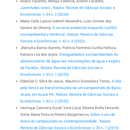
Ariane Favareto, Mireya Valencia, Arilson Favareto,
Juventudes rurais
,
Raízes: Revista de Ciências Sociais e
Econômicas: v. 44 n. 2 (2024)
Maria Carla Laiane Gabriel Alexandre, Luan Gomes dos
Santos de Oliveira,
O racismo ambiental enquanto conflito
socioambiental e territorial
,
Raízes: Revista de Ciências
Sociais e Econômicas: v. 42 n. 2 (2022)
Jhersyka Barros Barreto, Patrícia Hermínio Cunha Feitosa,
Kainara Lira dos Anjos,
Desigualdades socioambientais do
abastecimento de água nas microrregiões de água e esgoto
da Paraíba
,
Raízes: Revista de Ciências Sociais e
Econômicas: v. 45 n. 1 (2025)
Edenilze C. Silva de Jesus, Maurício Gonsalves Torres,
A luta
pela terra e as transformações de um campesinato do Baixo
Acará, em Acará-PA
,
Raízes: Revista de Ciências Sociais e
Econômicas: v. 42 n. 2 (2022)
Henrique Carmona Duval, Vera Lúcia Silveira Botta Ferrante,
Sonia Maria Pessoa Pereira Bergamasco,
Sobre o uso da
teoria do campesinato na contemporaneidade
,
Raízes:
Revista de Ciências Sociais e Econômicas: v. 35 n. 1 (2015)