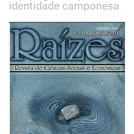
identidade camponesa
Barra
lateral
de
artigos