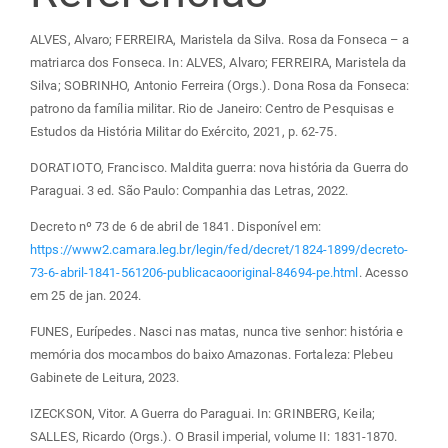
ALVES, Alvaro; FERREIRA, Maristela da Silva. Rosa da Fonseca – a
matriarca dos Fonseca. In: ALVES, Alvaro; FERREIRA, Maristela da
Silva; SOBRINHO, Antonio Ferreira (Orgs.). Dona Rosa da Fonseca:
patrono da família militar. Rio de Janeiro: Centro de Pesquisas e
Estudos da História Militar do Exército, 2021, p. 62-75.
DORATIOTO, Francisco. Maldita guerra: nova história da Guerra do
Paraguai. 3 ed. São Paulo: Companhia das Letras, 2022.
Decreto nº 73 de 6 de abril de 1841. Disponível em:
https://www2.camara.leg.br/legin/fed/decret/1824-1899/decreto-
73-6-abril-1841-561206-publicacaooriginal-84694-pe.html
. Acesso
em 25 de jan. 2024.
FUNES, Eurípedes. Nasci nas matas, nunca tive senhor: história e
memória dos mocambos do baixo Amazonas. Fortaleza: Plebeu
Gabinete de Leitura, 2023.
IZECKSON, Vitor. A Guerra do Paraguai. In: GRINBERG, Keila;
SALLES, Ricardo (Orgs.). O Brasil imperial, volume II: 1831-1870.