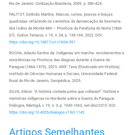
Rio de Janeiro: Civilização Brasileira, 2009, p. 386-424.
PALITOT, Estêvão Martins. Marcos, rumos, posses e braças
quadradas: refazendo os caminhos da demarcação da Sesmaria
dos Índios de Monte-Mór – Província da Parahyba do Norte (1866-
67). Outros Tempos, v. 19, n. 34, p. 139-169, 2022. DOI:
https://doi.org/10.18817/ot.v19i34.997
ROCHA, Adauto Santos da. Indígenas em marcha: recrutamentos e
resistências na Província das Alagoas durante a Guerra do
Paraguai (1864-1870). 2025. 450f. Tese (Doutorado em História),
Instituto de Ciências Humanas e Sociais, Universidade Federal
Rural do Rio de Janeiro, Seropédica, 2025.
SILVA, Edson. “A história contada pelos que voltaram”: história e
memórias indígenas no Nordeste sobre a Guerra do Paraguai.
Diálogos, Maringá, v. 19, n. 3, p. 1043-1063, set-dez/2015. DOI:
https://doi.org/10.4025/dialogos.v19i3.1142
Artigos Semelhantes