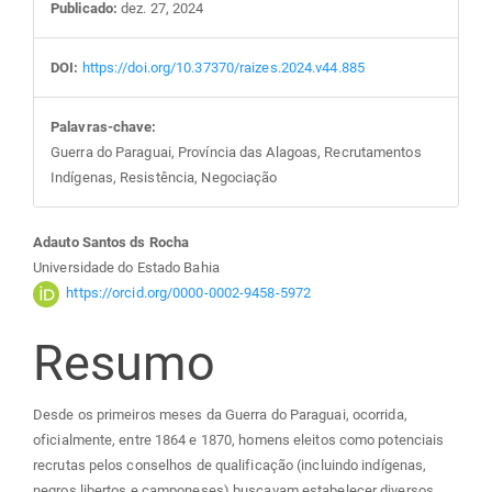
Publicado:
dez. 27, 2024
DOI:
https://doi.org/10.37370/raizes.2024.v44.885
Palavras-chave:
Guerra do Paraguai, Província das Alagoas, Recrutamentos
Indígenas, Resistência, Negociação
Conteúdo
Adauto Santos ds Rocha
Universidade do Estado Bahia
do
https://orcid.org/0000-0002-9458-5972
Resumo
artigo
principal
Desde os primeiros meses da Guerra do Paraguai, ocorrida,
oficialmente, entre 1864 e 1870, homens eleitos como potenciais
recrutas pelos conselhos de qualificação (incluindo indígenas,
negros libertos e camponeses) buscavam estabelecer diversos