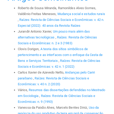
Roberto de Sousa Miranda, Ramonildes Alves Gomes,
Valdênio Freitas Meneses,
Mudança social e estudos rurais
,
Raízes: Revista de Ciências Sociais e Econômicas: v. 42 n.
Especial (2022): 40 anos da Revista Raízes
Jurandir Antonio Xavier,
Um pouco mais além das
alternativas tecnológicas
,
Raízes: Revista de Ciências
Sociais e Econômicas: n. 2 e 3 (1983)
Clovis Dorigon,
A teoria dos sítios simbólicos de
pertencimento e as interfaces com o enfoque da Cesta de
Bens e Serviços Territoriais
,
Raízes: Revista de Ciências
Sociais e Econômicas: v. 42 n. 1 (2022)
Carlos Xavier de Azevedo Netto,
Andanças pelo Cariri
paraibano
,
Raízes: Revista de Ciências Sociais e
Econômicas: v. 40 n. 2 (2020)
Vários,
Resumos das dissertações defendidas no Mestrado
em Sociologia
,
Raízes: Revista de Ciências Sociais e
Econômicas: n. 9 (1993)
Vanessa da Paixão Alves, Marcelo Bentes Diniz,
Uso da
renúncia do uso produtivo da terra em prol da conservação