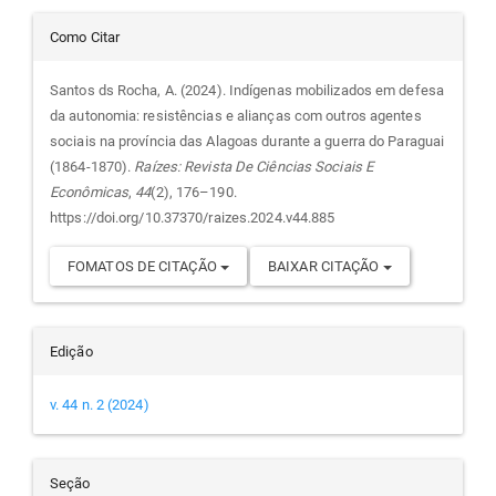
Detalhes
Como Citar
do
Santos ds Rocha, A. (2024). Indígenas mobilizados em defesa
da autonomia: resistências e alianças com outros agentes
artigo
sociais na província das Alagoas durante a guerra do Paraguai
(1864-1870).
Raízes: Revista De Ciências Sociais E
Econômicas
,
44
(2), 176–190.
https://doi.org/10.37370/raizes.2024.v44.885
FOMATOS DE CITAÇÃO
BAIXAR CITAÇÃO
Edição
v. 44 n. 2 (2024)
Seção