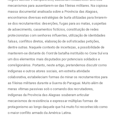
mecanismos para ausentarem-se das fileiras militares. Na copiosa
massa documental analisada sobre a Província das Alagoas,
encontramos diversas estratégias de burla utilizadas para livrarem-
se dos recrutamentos: deserções, fugas para as matas, suspeitas
de adoecimento, casamentos fictícios, constituição de redes
protecionistas com senhores influentes, utilização de identidades
falsas, conflitos diretos, elaboração de sofisticadas petições,
dentre outras. Naquele contexto de incertezas, a possibilidade de
manterem-se distante do
front
de batalha instituído no Cone Sul era
um dos elementos mais disputados por potenciais soldados e
correligionários. Portanto, neste artigo, pretendemos discutir como
indígenas e outros atores sociais, em estreita atividade
colaborativa, estabeleciam formas de minar os recrutamentos para
as fileiras militares durante a Guerra do Paraguai. Muito além de
meras vítimas passivas sob o comando dos recrutadores,
indígenas da Província das Alagoas souberam articular
mecanismos de resistência e expressar múltiplas formas de
protagonismo ao longo daquele que há muito foi reconhecido como
o maior conflito armado da América Latina.