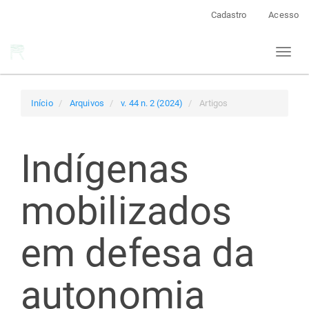
Navegação
Cadastro
Acesso
Principal
Conteúdo
Toggl
principal
naviga
Barra
Lateral
Início
Arquivos
v. 44 n. 2 (2024)
Artigos
Indígenas
mobilizados
em defesa da
autonomia