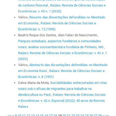
do carbono florestal
,
Raízes: Revista de Ciências Sociais e
Econômicas: v. 40 n. 1 (2020)
Vários,
Resumo das dissertações defendidas no Mestrado
em Economia
,
Raízes: Revista de Ciências Sociais e
Econômicas: n. 12 (1996)
Beatriz Roque dos Santos, Alan Faber do Nascimento ,
Parques estaduais, aspectos fundiários e comunidades
rurais: análise socioambiental e fundiária de Pinheiro, MG
,
Raízes: Revista de Ciências Sociais e Econômicas: v. 43 n. 1
(2023)
Vários,
Abstracts das dissertações defendidas no Mestrado
em Economia Rural
,
Raízes: Revista de Ciências Sociais e
Econômicas: n. 8 (1991)
Dalva Maria da Mota,
Sociabilidades entrecortadas em vilas
rurais sob o afluxo de migrantes para trabalhar na
dendeicultura no Pará
,
Raízes: Revista de Ciências Sociais
e Econômicas: v. 42 n. Especial (2022): 40 anos da Revista
Raízes
<<
<
9
10
11
12
13
14
15
16
17
18
19
20
21
22
23
24
25
26
27
28
>
>>