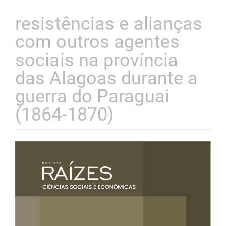
resistências e alianças
com outros agentes
sociais na província
das Alagoas durante a
guerra do Paraguai
(1864-1870)
Barra
lateral
de