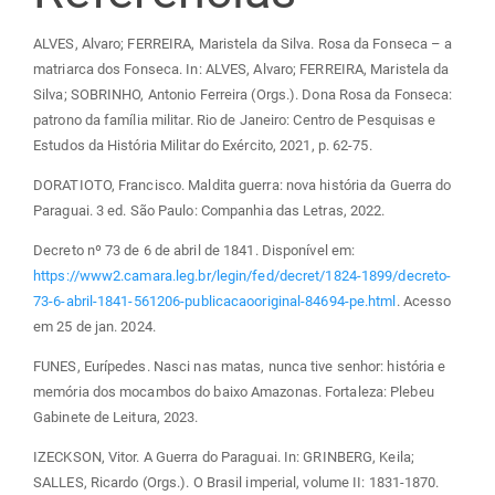
ALVES, Alvaro; FERREIRA, Maristela da Silva. Rosa da Fonseca – a
matriarca dos Fonseca. In: ALVES, Alvaro; FERREIRA, Maristela da
Silva; SOBRINHO, Antonio Ferreira (Orgs.). Dona Rosa da Fonseca:
patrono da família militar. Rio de Janeiro: Centro de Pesquisas e
Estudos da História Militar do Exército, 2021, p. 62-75.
DORATIOTO, Francisco. Maldita guerra: nova história da Guerra do
Paraguai. 3 ed. São Paulo: Companhia das Letras, 2022.
Decreto nº 73 de 6 de abril de 1841. Disponível em:
https://www2.camara.leg.br/legin/fed/decret/1824-1899/decreto-
73-6-abril-1841-561206-publicacaooriginal-84694-pe.html
. Acesso
em 25 de jan. 2024.
FUNES, Eurípedes. Nasci nas matas, nunca tive senhor: história e
memória dos mocambos do baixo Amazonas. Fortaleza: Plebeu
Gabinete de Leitura, 2023.
IZECKSON, Vitor. A Guerra do Paraguai. In: GRINBERG, Keila;
SALLES, Ricardo (Orgs.). O Brasil imperial, volume II: 1831-1870.