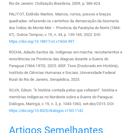
Rio de Janeiro: Civilização Brasileira, 2009, p. 386-424.
PALITOT, Estêvão Martins. Marcos, rumos, posses e braças
quadradas: refazendo os caminhos da demarcação da Sesmaria
dos Índios de Monte-Mór – Província da Parahyba do Norte (1866-
67). Outros Tempos, v. 19, n. 34, p. 139-169, 2022. DOI:
https://doi.org/10.18817/ot.v19i34.997
ROCHA, Adauto Santos da. Indígenas em marcha: recrutamentos e
resistências na Província das Alagoas durante a Guerra do
Paraguai (1864-1870). 2025. 450f. Tese (Doutorado em História),
Instituto de Ciências Humanas e Sociais, Universidade Federal
Rural do Rio de Janeiro, Seropédica, 2025.
SILVA, Edson. “A história contada pelos que voltaram”: história e
memórias indígenas no Nordeste sobre a Guerra do Paraguai.
Diálogos, Maringá, v. 19, n. 3, p. 1043-1063, set-dez/2015. DOI:
https://doi.org/10.4025/dialogos.v19i3.1142
Artigos Semelhantes