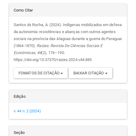
Detalhes
Como Citar
do
Santos ds Rocha, A. (2024). Indígenas mobilizados em defesa
da autonomia: resistências e alianças com outros agentes
artigo
sociais na província das Alagoas durante a guerra do Paraguai
(1864-1870).
Raízes: Revista De Ciências Sociais E
Econômicas
,
44
(2), 176–190.
https://doi.org/10.37370/raizes.2024.v44.885
FOMATOS DE CITAÇÃO
BAIXAR CITAÇÃO
Edição
v. 44 n. 2 (2024)
Seção