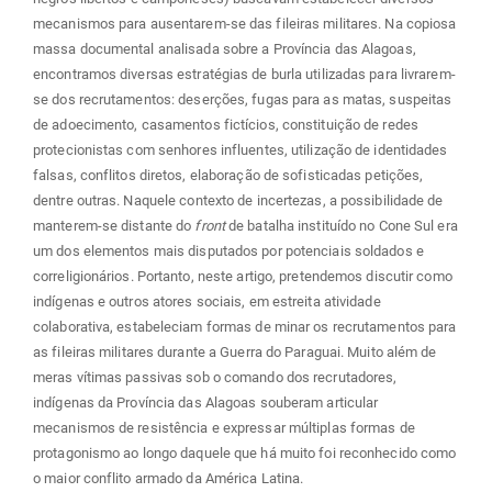
mecanismos para ausentarem-se das fileiras militares. Na copiosa
massa documental analisada sobre a Província das Alagoas,
encontramos diversas estratégias de burla utilizadas para livrarem-
se dos recrutamentos: deserções, fugas para as matas, suspeitas
de adoecimento, casamentos fictícios, constituição de redes
protecionistas com senhores influentes, utilização de identidades
falsas, conflitos diretos, elaboração de sofisticadas petições,
dentre outras. Naquele contexto de incertezas, a possibilidade de
manterem-se distante do
front
de batalha instituído no Cone Sul era
um dos elementos mais disputados por potenciais soldados e
correligionários. Portanto, neste artigo, pretendemos discutir como
indígenas e outros atores sociais, em estreita atividade
colaborativa, estabeleciam formas de minar os recrutamentos para
as fileiras militares durante a Guerra do Paraguai. Muito além de
meras vítimas passivas sob o comando dos recrutadores,
indígenas da Província das Alagoas souberam articular
mecanismos de resistência e expressar múltiplas formas de
protagonismo ao longo daquele que há muito foi reconhecido como
o maior conflito armado da América Latina.