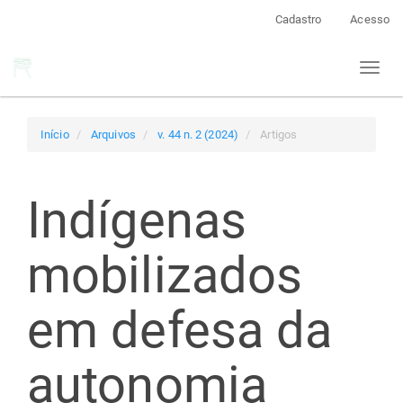
Navegação
Cadastro
Acesso
Principal
Conteúdo
Toggl
principal
naviga
Barra
Lateral
Início
Arquivos
v. 44 n. 2 (2024)
Artigos
Indígenas
mobilizados
em defesa da
autonomia