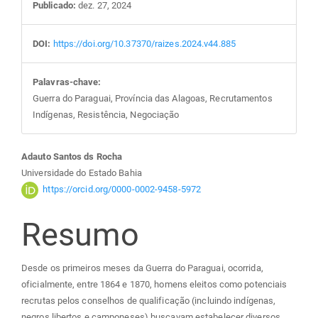
Publicado:
dez. 27, 2024
DOI:
https://doi.org/10.37370/raizes.2024.v44.885
Palavras-chave:
Guerra do Paraguai, Província das Alagoas, Recrutamentos
Indígenas, Resistência, Negociação
Conteúdo
Adauto Santos ds Rocha
Universidade do Estado Bahia
do
https://orcid.org/0000-0002-9458-5972
Resumo
artigo
principal
Desde os primeiros meses da Guerra do Paraguai, ocorrida,
oficialmente, entre 1864 e 1870, homens eleitos como potenciais
recrutas pelos conselhos de qualificação (incluindo indígenas,
negros libertos e camponeses) buscavam estabelecer diversos