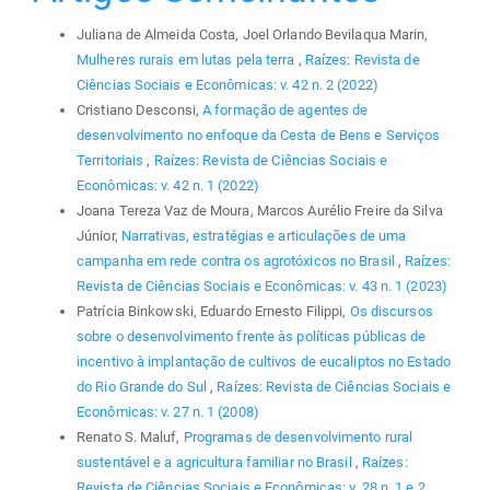
Juliana de Almeida Costa, Joel Orlando Bevilaqua Marin,
Mulheres rurais em lutas pela terra
,
Raízes: Revista de
Ciências Sociais e Econômicas: v. 42 n. 2 (2022)
Cristiano Desconsi,
A formação de agentes de
desenvolvimento no enfoque da Cesta de Bens e Serviços
Territoriais
,
Raízes: Revista de Ciências Sociais e
Econômicas: v. 42 n. 1 (2022)
Joana Tereza Vaz de Moura, Marcos Aurélio Freire da Silva
Júnior,
Narrativas, estratégias e articulações de uma
campanha em rede contra os agrotóxicos no Brasil
,
Raízes:
Revista de Ciências Sociais e Econômicas: v. 43 n. 1 (2023)
Patrícia Binkowski, Eduardo Ernesto Filippi,
Os discursos
sobre o desenvolvimento frente às políticas públicas de
incentivo à implantação de cultivos de eucaliptos no Estado
do Rio Grande do Sul
,
Raízes: Revista de Ciências Sociais e
Econômicas: v. 27 n. 1 (2008)
Renato S. Maluf,
Programas de desenvolvimento rural
sustentável e a agricultura familiar no Brasil
,
Raízes:
Revista de Ciências Sociais e Econômicas: v. 28 n. 1 e 2