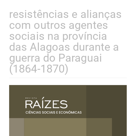
resistências e alianças
com outros agentes
sociais na província
das Alagoas durante a
guerra do Paraguai
(1864-1870)
Barra
lateral
de