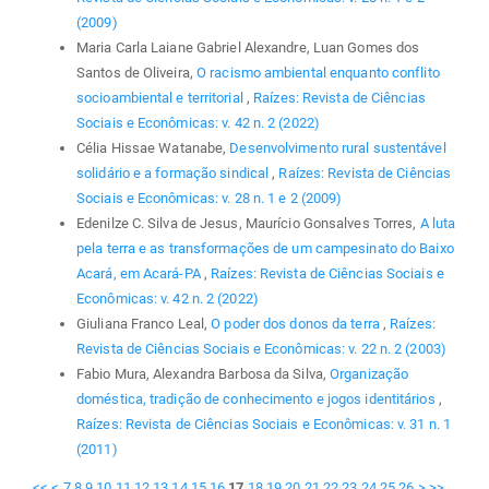
(2009)
Maria Carla Laiane Gabriel Alexandre, Luan Gomes dos
Santos de Oliveira,
O racismo ambiental enquanto conflito
socioambiental e territorial
,
Raízes: Revista de Ciências
Sociais e Econômicas: v. 42 n. 2 (2022)
Célia Hissae Watanabe,
Desenvolvimento rural sustentável
solidário e a formação sindical
,
Raízes: Revista de Ciências
Sociais e Econômicas: v. 28 n. 1 e 2 (2009)
Edenilze C. Silva de Jesus, Maurício Gonsalves Torres,
A luta
pela terra e as transformações de um campesinato do Baixo
Acará, em Acará-PA
,
Raízes: Revista de Ciências Sociais e
Econômicas: v. 42 n. 2 (2022)
Giuliana Franco Leal,
O poder dos donos da terra
,
Raízes:
Revista de Ciências Sociais e Econômicas: v. 22 n. 2 (2003)
Fabio Mura, Alexandra Barbosa da Silva,
Organização
doméstica, tradição de conhecimento e jogos identitários
,
Raízes: Revista de Ciências Sociais e Econômicas: v. 31 n. 1
(2011)
<<
<
7
8
9
10
11
12
13
14
15
16
17
18
19
20
21
22
23
24
25
26
>
>>