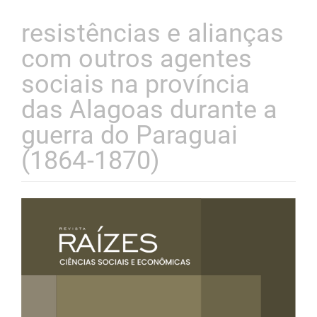
resistências e alianças
com outros agentes
sociais na província
das Alagoas durante a
guerra do Paraguai
(1864-1870)
Barra
lateral
de