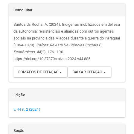
Detalhes
Como Citar
do
Santos ds Rocha, A. (2024). Indígenas mobilizados em defesa
da autonomia: resistências e alianças com outros agentes
artigo
sociais na província das Alagoas durante a guerra do Paraguai
(1864-1870).
Raízes: Revista De Ciências Sociais E
Econômicas
,
44
(2), 176–190.
https://doi.org/10.37370/raizes.2024.v44.885
FOMATOS DE CITAÇÃO
BAIXAR CITAÇÃO
Edição
v. 44 n. 2 (2024)
Seção