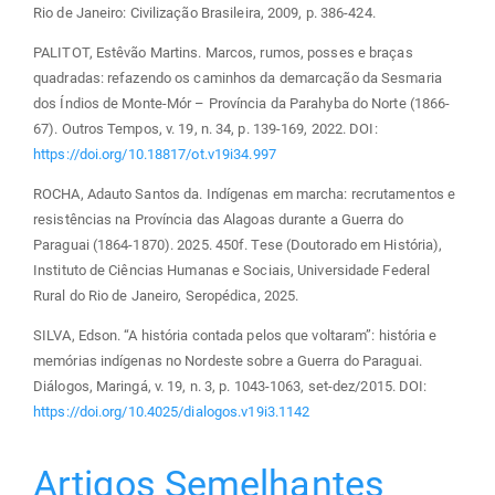
Rio de Janeiro: Civilização Brasileira, 2009, p. 386-424.
PALITOT, Estêvão Martins. Marcos, rumos, posses e braças
quadradas: refazendo os caminhos da demarcação da Sesmaria
dos Índios de Monte-Mór – Província da Parahyba do Norte (1866-
67). Outros Tempos, v. 19, n. 34, p. 139-169, 2022. DOI:
https://doi.org/10.18817/ot.v19i34.997
ROCHA, Adauto Santos da. Indígenas em marcha: recrutamentos e
resistências na Província das Alagoas durante a Guerra do
Paraguai (1864-1870). 2025. 450f. Tese (Doutorado em História),
Instituto de Ciências Humanas e Sociais, Universidade Federal
Rural do Rio de Janeiro, Seropédica, 2025.
SILVA, Edson. “A história contada pelos que voltaram”: história e
memórias indígenas no Nordeste sobre a Guerra do Paraguai.
Diálogos, Maringá, v. 19, n. 3, p. 1043-1063, set-dez/2015. DOI:
https://doi.org/10.4025/dialogos.v19i3.1142
Artigos Semelhantes