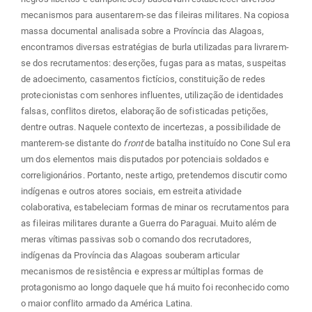
mecanismos para ausentarem-se das fileiras militares. Na copiosa
massa documental analisada sobre a Província das Alagoas,
encontramos diversas estratégias de burla utilizadas para livrarem-
se dos recrutamentos: deserções, fugas para as matas, suspeitas
de adoecimento, casamentos fictícios, constituição de redes
protecionistas com senhores influentes, utilização de identidades
falsas, conflitos diretos, elaboração de sofisticadas petições,
dentre outras. Naquele contexto de incertezas, a possibilidade de
manterem-se distante do
front
de batalha instituído no Cone Sul era
um dos elementos mais disputados por potenciais soldados e
correligionários. Portanto, neste artigo, pretendemos discutir como
indígenas e outros atores sociais, em estreita atividade
colaborativa, estabeleciam formas de minar os recrutamentos para
as fileiras militares durante a Guerra do Paraguai. Muito além de
meras vítimas passivas sob o comando dos recrutadores,
indígenas da Província das Alagoas souberam articular
mecanismos de resistência e expressar múltiplas formas de
protagonismo ao longo daquele que há muito foi reconhecido como
o maior conflito armado da América Latina.