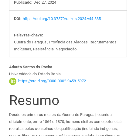
Publicado:
Dec 27, 2024
DOI:
https://doi.org/10.37370/raizes.2024.v44.885
Palavras-chave:
Guerra do Paraguai, Província das Alagoas, Recrutamentos
Indígenas, Resistência, Negociação
Conteúdo
Adauto Santos ds Rocha
Universidade do Estado Bahia
do
https://orcid.org/0000-0002-9458-5972
Resumo
artigo
principal
Desde os primeiros meses da Guerra do Paraguai, ocorrida,
oficialmente, entre 1864 e 1870, homens eleitos como potenciais
recrutas pelos conselhos de qualificação (incluindo indígenas,
negros libertos e camponeses) buscavam estabelecer diversos