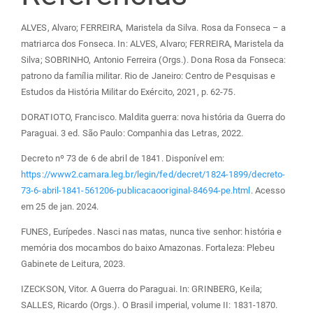
ALVES, Alvaro; FERREIRA, Maristela da Silva. Rosa da Fonseca – a
matriarca dos Fonseca. In: ALVES, Alvaro; FERREIRA, Maristela da
Silva; SOBRINHO, Antonio Ferreira (Orgs.). Dona Rosa da Fonseca:
patrono da família militar. Rio de Janeiro: Centro de Pesquisas e
Estudos da História Militar do Exército, 2021, p. 62-75.
DORATIOTO, Francisco. Maldita guerra: nova história da Guerra do
Paraguai. 3 ed. São Paulo: Companhia das Letras, 2022.
Decreto nº 73 de 6 de abril de 1841. Disponível em:
https://www2.camara.leg.br/legin/fed/decret/1824-1899/decreto-
73-6-abril-1841-561206-publicacaooriginal-84694-pe.html
. Acesso
em 25 de jan. 2024.
FUNES, Eurípedes. Nasci nas matas, nunca tive senhor: história e
memória dos mocambos do baixo Amazonas. Fortaleza: Plebeu
Gabinete de Leitura, 2023.
IZECKSON, Vitor. A Guerra do Paraguai. In: GRINBERG, Keila;
SALLES, Ricardo (Orgs.). O Brasil imperial, volume II: 1831-1870.