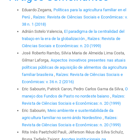
Eduardo Zegarra,
Políticas para la agricultura familiar en el
Perú
,
Raízes: Revista de Ciências Sociais e Econômicas: v.
38 n. 1 (2018)
Adrián Sotelo Valencia,
El paradigma de la centralidad del
trabajo en la era de la globalización
,
Raízes: Revista de
Ciências Sociais e Econômicas: n. 20 (1999)
José Roberto Rambo, Silvia Maria de Almeida Lima Costa,
Gilmar Laforga,
Aspectos inovativos presentes nas atuais
políticas públicas de aquisição de alimentos da agricultura
familiar brasileira
,
Raízes: Revista de Ciências Sociais e
Econômicas: v. 36 n. 2 (2016)
Eric Sabourin, Patrick Caron, Pedro Carlos Gama da Silva,
O
manejo dos Fundos de Pasto no nordeste baiano
,
Raízes:
Revista de Ciências Sociais e Econômicas: n. 20 (1999)
Eric Sabourin,
Meio ambiente e sustentabilidade da
agricultura familiar no semi-árido Nordestino
,
Raízes:
Revista de Ciências Sociais e Econômicas: n. 20 (1999)
Rita Inês Paetzhold Pauli, Jéferson Réus da Silva Schulz,
Bruna Tadielo Zajonz,
Aportes institucionais na