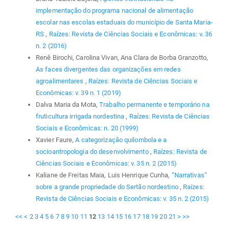
implementação do programa nacional de alimentação
escolar nas escolas estaduais do município de Santa Maria-
RS
,
Raízes: Revista de Ciências Sociais e Econômicas: v. 36
n. 2 (2016)
Renê Birochi, Carolina Vivan, Ana Clara de Borba Granzotto,
As faces divergentes das organizações em redes
agroalimentares
,
Raízes: Revista de Ciências Sociais e
Econômicas: v. 39 n. 1 (2019)
Dalva Maria da Mota,
Trabalho permanente e temporário na
fruticultura irrigada nordestina
,
Raízes: Revista de Ciências
Sociais e Econômicas: n. 20 (1999)
Xavier Faure,
A categorização quilombola e a
socioantropologia do desenvolvimento
,
Raízes: Revista de
Ciências Sociais e Econômicas: v. 35 n. 2 (2015)
Kaliane de Freitas Maia, Luis Henrique Cunha,
“Narrativas”
sobre a grande propriedade do Sertão nordestino
,
Raízes:
Revista de Ciências Sociais e Econômicas: v. 35 n. 2 (2015)
<<
<
2
3
4
5
6
7
8
9
10
11
12
13
14
15
16
17
18
19
20
21
>
>>