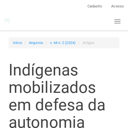
Navegação
Cadastro
Acesso
Principal
Conteúdo
Toggl
principal
naviga
Barra
Lateral
Início
Arquivos
v. 44 n. 2 (2024)
Artigos
Indígenas
mobilizados
em defesa da
autonomia