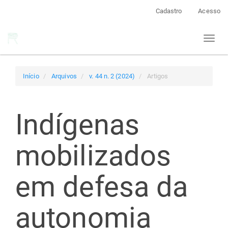
Navegação
Cadastro
Acesso
Principal
Conteúdo
Toggl
principal
naviga
Barra
Lateral
Início
Arquivos
v. 44 n. 2 (2024)
Artigos
Indígenas
mobilizados
em defesa da
autonomia