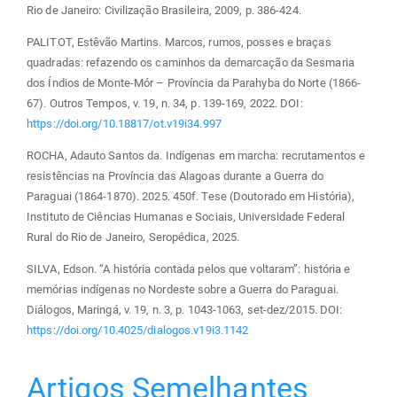
Rio de Janeiro: Civilização Brasileira, 2009, p. 386-424.
PALITOT, Estêvão Martins. Marcos, rumos, posses e braças
quadradas: refazendo os caminhos da demarcação da Sesmaria
dos Índios de Monte-Mór – Província da Parahyba do Norte (1866-
67). Outros Tempos, v. 19, n. 34, p. 139-169, 2022. DOI:
https://doi.org/10.18817/ot.v19i34.997
ROCHA, Adauto Santos da. Indígenas em marcha: recrutamentos e
resistências na Província das Alagoas durante a Guerra do
Paraguai (1864-1870). 2025. 450f. Tese (Doutorado em História),
Instituto de Ciências Humanas e Sociais, Universidade Federal
Rural do Rio de Janeiro, Seropédica, 2025.
SILVA, Edson. “A história contada pelos que voltaram”: história e
memórias indígenas no Nordeste sobre a Guerra do Paraguai.
Diálogos, Maringá, v. 19, n. 3, p. 1043-1063, set-dez/2015. DOI:
https://doi.org/10.4025/dialogos.v19i3.1142
Artigos Semelhantes