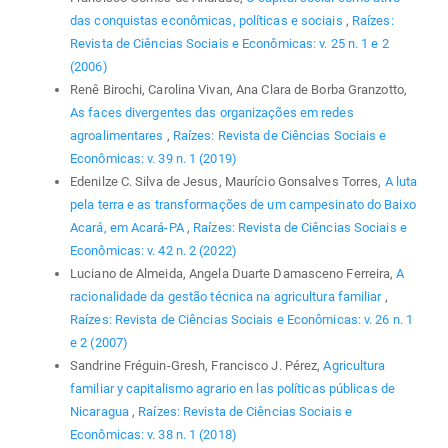
das conquistas econômicas, políticas e sociais
,
Raízes:
Revista de Ciências Sociais e Econômicas: v. 25 n. 1 e 2
(2006)
Renê Birochi, Carolina Vivan, Ana Clara de Borba Granzotto,
As faces divergentes das organizações em redes
agroalimentares
,
Raízes: Revista de Ciências Sociais e
Econômicas: v. 39 n. 1 (2019)
Edenilze C. Silva de Jesus, Maurício Gonsalves Torres,
A luta
pela terra e as transformações de um campesinato do Baixo
Acará, em Acará-PA
,
Raízes: Revista de Ciências Sociais e
Econômicas: v. 42 n. 2 (2022)
Luciano de Almeida, Angela Duarte Damasceno Ferreira,
A
racionalidade da gestão técnica na agricultura familiar
,
Raízes: Revista de Ciências Sociais e Econômicas: v. 26 n. 1
e 2 (2007)
Sandrine Fréguin-Gresh, Francisco J. Pérez,
Agricultura
familiar y capitalismo agrario en las políticas públicas de
Nicaragua
,
Raízes: Revista de Ciências Sociais e
Econômicas: v. 38 n. 1 (2018)