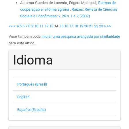
Automar Guedes de Lacerda, Edgard Malagodi,
Formas de
cooperação e reforma agrária
,
Raízes: Revista de Ciências
Sociais e Econômicas: v. 26 n. 1 e 2 (2007)
<<
<
4
5
6
7
8
9
10
11
12
13
14
15
16
17
18
19
20
21
22
23
>
>>
Você também pode
iniciar uma pesquisa avançada por similaridade
para este artigo.
Idioma
Português (Brasil)
English
Español (España)