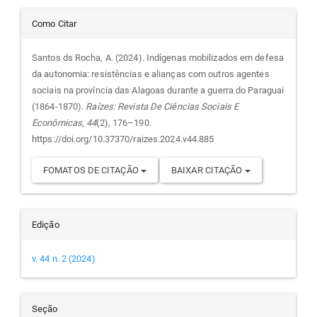
Detalhes
Como Citar
do
Santos ds Rocha, A. (2024). Indígenas mobilizados em defesa
da autonomia: resistências e alianças com outros agentes
artigo
sociais na província das Alagoas durante a guerra do Paraguai
(1864-1870).
Raízes: Revista De Ciências Sociais E
Econômicas
,
44
(2), 176–190.
https://doi.org/10.37370/raizes.2024.v44.885
FOMATOS DE CITAÇÃO
BAIXAR CITAÇÃO
Edição
v. 44 n. 2 (2024)
Seção