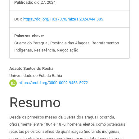
Publicado:
dic 27, 2024
DOI:
https://doi.org/10.37370/raizes.2024.v44.885
Palavras-chave:
Guerra do Paraguai, Província das Alagoas, Recrutamentos
Indígenas, Resistência, Negociação
Conteúdo
Adauto Santos ds Rocha
Universidade do Estado Bahia
do
https://orcid.org/0000-0002-9458-5972
Resumo
artigo
principal
Desde os primeiros meses da Guerra do Paraguai, ocorrida,
oficialmente, entre 1864 e 1870, homens eleitos como potenciais
recrutas pelos conselhos de qualificação (incluindo indígenas,
negros libertos e camponeses) buscavam estabelecer diversos