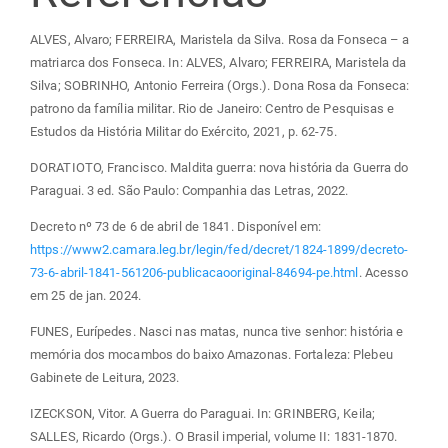
ALVES, Alvaro; FERREIRA, Maristela da Silva. Rosa da Fonseca – a
matriarca dos Fonseca. In: ALVES, Alvaro; FERREIRA, Maristela da
Silva; SOBRINHO, Antonio Ferreira (Orgs.). Dona Rosa da Fonseca:
patrono da família militar. Rio de Janeiro: Centro de Pesquisas e
Estudos da História Militar do Exército, 2021, p. 62-75.
DORATIOTO, Francisco. Maldita guerra: nova história da Guerra do
Paraguai. 3 ed. São Paulo: Companhia das Letras, 2022.
Decreto nº 73 de 6 de abril de 1841. Disponível em:
https://www2.camara.leg.br/legin/fed/decret/1824-1899/decreto-
73-6-abril-1841-561206-publicacaooriginal-84694-pe.html
. Acesso
em 25 de jan. 2024.
FUNES, Eurípedes. Nasci nas matas, nunca tive senhor: história e
memória dos mocambos do baixo Amazonas. Fortaleza: Plebeu
Gabinete de Leitura, 2023.
IZECKSON, Vitor. A Guerra do Paraguai. In: GRINBERG, Keila;
SALLES, Ricardo (Orgs.). O Brasil imperial, volume II: 1831-1870.