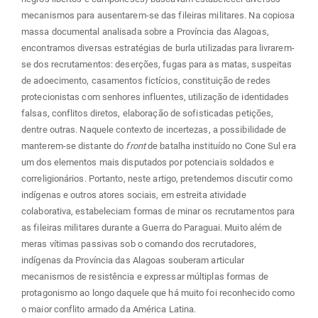
mecanismos para ausentarem-se das fileiras militares. Na copiosa
massa documental analisada sobre a Província das Alagoas,
encontramos diversas estratégias de burla utilizadas para livrarem-
se dos recrutamentos: deserções, fugas para as matas, suspeitas
de adoecimento, casamentos fictícios, constituição de redes
protecionistas com senhores influentes, utilização de identidades
falsas, conflitos diretos, elaboração de sofisticadas petições,
dentre outras. Naquele contexto de incertezas, a possibilidade de
manterem-se distante do
front
de batalha instituído no Cone Sul era
um dos elementos mais disputados por potenciais soldados e
correligionários. Portanto, neste artigo, pretendemos discutir como
indígenas e outros atores sociais, em estreita atividade
colaborativa, estabeleciam formas de minar os recrutamentos para
as fileiras militares durante a Guerra do Paraguai. Muito além de
meras vítimas passivas sob o comando dos recrutadores,
indígenas da Província das Alagoas souberam articular
mecanismos de resistência e expressar múltiplas formas de
protagonismo ao longo daquele que há muito foi reconhecido como
o maior conflito armado da América Latina.