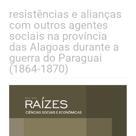
resistências e alianças
com outros agentes
sociais na província
das Alagoas durante a
guerra do Paraguai
(1864-1870)
Barra
lateral
de