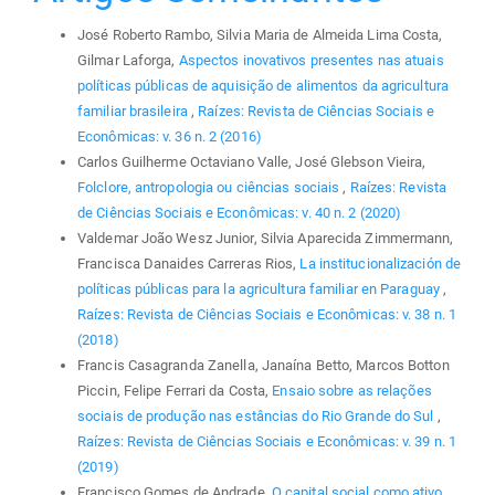
José Roberto Rambo, Silvia Maria de Almeida Lima Costa,
Gilmar Laforga,
Aspectos inovativos presentes nas atuais
políticas públicas de aquisição de alimentos da agricultura
familiar brasileira
,
Raízes: Revista de Ciências Sociais e
Econômicas: v. 36 n. 2 (2016)
Carlos Guilherme Octaviano Valle, José Glebson Vieira,
Folclore, antropologia ou ciências sociais
,
Raízes: Revista
de Ciências Sociais e Econômicas: v. 40 n. 2 (2020)
Valdemar João Wesz Junior, Silvia Aparecida Zimmermann,
Francisca Danaides Carreras Rios,
La institucionalización de
políticas públicas para la agricultura familiar en Paraguay
,
Raízes: Revista de Ciências Sociais e Econômicas: v. 38 n. 1
(2018)
Francis Casagranda Zanella, Janaína Betto, Marcos Botton
Piccin, Felipe Ferrari da Costa,
Ensaio sobre as relações
sociais de produção nas estâncias do Rio Grande do Sul
,
Raízes: Revista de Ciências Sociais e Econômicas: v. 39 n. 1
(2019)
Francisco Gomes de Andrade,
O capital social como ativo