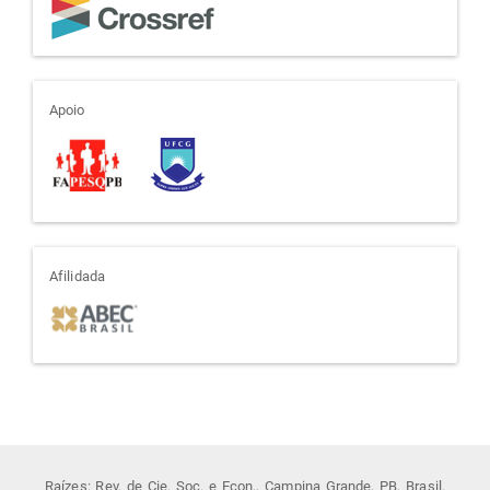
apoio
Apoio
afiliada
Afilidada
Raízes: Rev. de Cie. Soc. e Econ., Campina Grande, PB, Brasil.