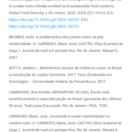
to create more climate-resilient and sustainable food systems.
Global Food Security, v. 40, março, 2024. ISSN 2211-9124. DOI:
https://doi.org/10.1016/j.gfs.2023.100731
. DOI:
https://doi.org/10.1016/j.gfs.2023.100731
BRUMER, Anita. A problemática dos jovens rurais na pós-
modernidade. In: CARNEIRO, Maria José; CASTRO, Elisa Guaraná de
(orgs.). Juventude rural em perspectiva. Rio de Janeiro: Mauad X,
2007.
BUTTO, Andrea L. Movimentos sociais de mulheres rurais no Brasil:
a construção do sujeito feminista. 2017. Tese (Doutorado em
Sociologia) – Universidade Federal de Pernambuco, 2017.
CAMARANO, Ana Amelia; ABRAMOVAY, Ricardo. Êxodo rural,
envelhecimento e masculinização no Brasil: panorama dos últimos
50 anos. Texto para Discussão. Rio de Janeiro: IPEA, 1999.
CARNEIRO, Maria José. Juventude e novas mentalidades no
cenário rural. In: CARNEIRO, Maria José; CASTRO, Elisa Guaraná de
(orgs.). Juventude rural em perspectiva. Rio de Janeiro: Mauad X,