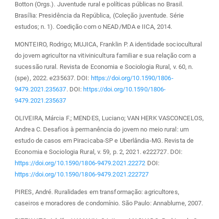
Botton (Orgs.). Juventude rural e políticas públicas no Brasil.
Brasília: Presidência da República, (Coleção juventude. Série
estudos; n. 1). Coedição com o NEAD/MDA e IICA, 2014.
MONTEIRO, Rodrigo; MUJICA, Franklin P. A identidade sociocultural
do jovem agricultor na vitivinicultura familiar e sua relação com a
sucessão rural. Revista de Economia e Sociologia Rural, v. 60, n.
(spe), 2022. e235637. DOI:
https://doi.org/10.1590/1806-
9479.2021.235637
. DOI:
https://doi.org/10.1590/1806-
9479.2021.235637
OLIVEIRA, Márcia F.; MENDES, Luciano; VAN HERK VASCONCELOS,
Andrea C. Desafios à permanência do jovem no meio rural: um
estudo de casos em Piracicaba-SP e Uberlândia-MG. Revista de
Economia e Sociologia Rural, v. 59, p. 2, 2021. e222727. DOI:
https://doi.org/10.1590/1806-9479.2021.22272
DOI:
https://doi.org/10.1590/1806-9479.2021.222727
PIRES, André. Ruralidades em transformação: agricultores,
caseiros e moradores de condomínio. São Paulo: Annablume, 2007.