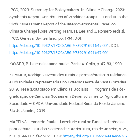
IPCC, 2023: Summary for Policymakers. In: Climate Change 2023:
Synthesis Report. Contribution of Working Groups I, II and III to the
Sixth Assessment Report of the Intergovernmental Panel on
Climate Change [Core Writing Team, H. Lee and J. Romero (eds.)].
IPCC, Geneva, Switzerland, pp. 1-34. DOI:
https://doi.org/10.59327/IPCC/AR6-9789291691647.001
. DOI:
https://doi.org/10.59327/IPCC/AR6-9789291691647.001
KAYSER, B. La renaissance rurale, Paris: A. Colin, p. 47-83, 1990.
KUMMER, Rodrigo. Juventudes rurais e permanências: ruralidades
e urbanidades representadas no Extremo Oeste de Santa Catarina.
2019. Tese (Doutorado em Ciências Sociais) – Programa de Pós-
graduação de Ciências Sociais em Desenvolvimento, Agricultura e
Sociedade – CPDA, Universidade Federal Rural do Rio de Janeiro,
Rio de Janeiro, 2019.
MARTINS, Leonardo Rauta. Juventude rural no Brasil: referências
para debate. Estudos Sociedade e Agricultura, Rio de Janeiro, v. 29,
n. 1, p. 94-112, fev. 2021. DOI:
https://doi.org/10.36920/esa-v29n1-