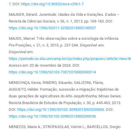
7
. DOI:
https://doi.org/10.36920/esa-v29n1-7
MAUGER, Gérard. Juventude: Idades da Vida e Gerações. Dados –
Revista de Ciências Sociais, v. 56, n. 1, 2013, pp. 169-183. DOI:
https://doi.org/10.1590/S0011-52582013000100007
MAUSS, Marcel. Três observações sobre a sociologia da infância.
Pro-Posições, v. 21, n. 3, 2010, p. 237-244. Disponível em:
Disponível em:
https://periodicos.sbu.unicamp.br/ojs/index.php/proposic/article/view/
Acesso em: 20 de novembro de 2024. DOI:
https://doi.org/10.1590/S0103-73072010000300014
MENDONÇA, Kenia; RIBEIRO, Eduardo; GALIZONI, Flávia;
AUGUSTO, Hélder. Formação, sucessão e migração: trajetórias de
duas gerações de agricultores do Alto Jequitinhonha, Minas Gerais.
Revista Brasileira de Estudos de População, v. 30, p. 445-463, 2013.
DOI:
https://doi.org/10.1590/S0102-30982013000200006
. DOI:
https://doi.org/10.1590/S0102-30982013000200006
MENEZES, Maria A.; STROPASOLAS, Valmir L.; BARCELLOS, Sergio