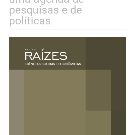
pesquisas e de
políticas
Barra
lateral
de
artigos