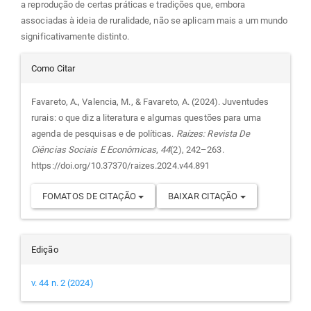
a reprodução de certas práticas e tradições que, embora
associadas à ideia de ruralidade, não se aplicam mais a um mundo
significativamente distinto.
Detalhes
Como Citar
do
Favareto, A., Valencia, M., & Favareto, A. (2024). Juventudes
rurais: o que diz a literatura e algumas questões para uma
artigo
agenda de pesquisas e de políticas.
Raízes: Revista De
Ciências Sociais E Econômicas
,
44
(2), 242–263.
https://doi.org/10.37370/raizes.2024.v44.891
FOMATOS DE CITAÇÃO
BAIXAR CITAÇÃO
Edição
v. 44 n. 2 (2024)