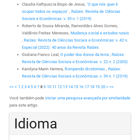
Claudia Kathyuscia Bispo de Jesus,
‘O que nós quer é
ocupar todos os espaços’
,
Raízes: Revista de Ciências
Sociais e Econômicas: v. 39 n. 1 (2019)
Roberto de Sousa Miranda, Ramonildes Alves Gomes,
Valdênio Freitas Meneses,
Mudança social e estudos rurais
,
Raízes: Revista de Ciências Sociais e Econômicas: v. 42 n.
Especial (2022): 40 anos da Revista Raízes
Giuliana Franco Leal,
O poder dos donos da terra
,
Raízes:
Revista de Ciências Sociais e Econômicas: v. 22 n. 2 (2003)
Karolyna Marin Herrera,
Rompendo dicotomias
,
Raízes:
Revista de Ciências Sociais e Econômicas: v. 39 n. 1 (2019)
<<
<
1
2
3
4
5
6
7
8
9
10
11
12
13
14
15
16
17
18
19
20
>
>>
Você também pode
iniciar uma pesquisa avançada por similaridade
para este artigo.
Idioma