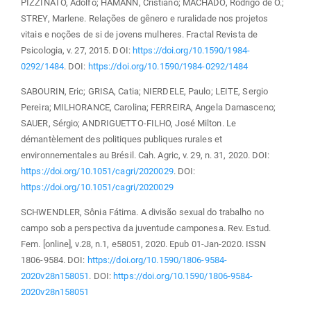
PIZZINATO, Adolfo; HAMANN, Cristiano; MACHADO, Rodrigo de O.;
STREY, Marlene. Relações de gênero e ruralidade nos projetos
vitais e noções de si de jovens mulheres. Fractal Revista de
Psicologia, v. 27, 2015. DOI:
https://doi.org/10.1590/1984-
0292/1484
. DOI:
https://doi.org/10.1590/1984-0292/1484
SABOURIN, Eric; GRISA, Catia; NIERDELE, Paulo; LEITE, Sergio
Pereira; MILHORANCE, Carolina; FERREIRA, Angela Damasceno;
SAUER, Sérgio; ANDRIGUETTO-FILHO, José Milton. Le
démantèlement des politiques publiques rurales et
environnementales au Brésil. Cah. Agric, v. 29, n. 31, 2020. DOI:
https://doi.org/10.1051/cagri/2020029
. DOI:
https://doi.org/10.1051/cagri/2020029
SCHWENDLER, Sônia Fátima. A divisão sexual do trabalho no
campo sob a perspectiva da juventude camponesa. Rev. Estud.
Fem. [online], v.28, n.1, e58051, 2020. Epub 01-Jan-2020. ISSN
1806-9584. DOI:
https://doi.org/10.1590/1806-9584-
2020v28n158051
. DOI:
https://doi.org/10.1590/1806-9584-
2020v28n158051