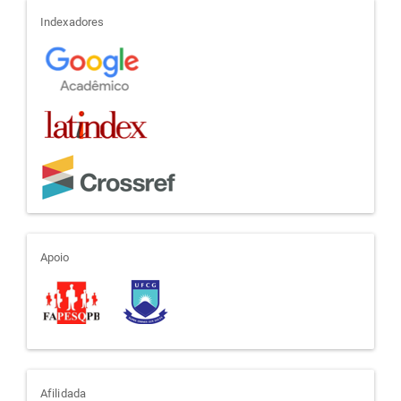
indexadores
Indexadores
apoio
Apoio
afiliada
Afilidada