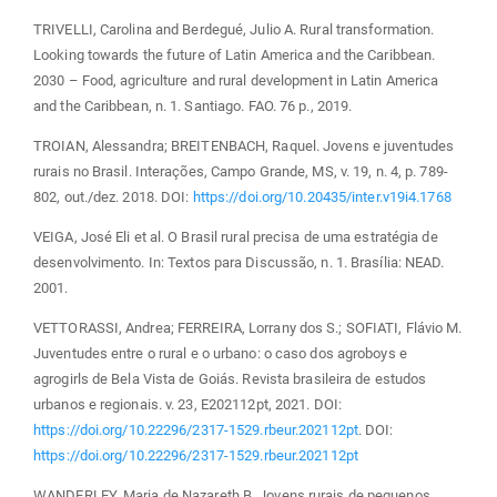
TRIVELLI, Carolina and Berdegué, Julio A. Rural transformation.
Looking towards the future of Latin America and the Caribbean.
2030 – Food, agriculture and rural development in Latin America
and the Caribbean, n. 1. Santiago. FAO. 76 p., 2019.
TROIAN, Alessandra; BREITENBACH, Raquel. Jovens e juventudes
rurais no Brasil. Interações, Campo Grande, MS, v. 19, n. 4, p. 789-
802, out./dez. 2018. DOI:
https://doi.org/10.20435/inter.v19i4.1768
VEIGA, José Eli et al. O Brasil rural precisa de uma estratégia de
desenvolvimento. In: Textos para Discussão, n. 1. Brasília: NEAD.
2001.
VETTORASSI, Andrea; FERREIRA, Lorrany dos S.; SOFIATI, Flávio M.
Juventudes entre o rural e o urbano: o caso dos agroboys e
agrogirls de Bela Vista de Goiás. Revista brasileira de estudos
urbanos e regionais. v. 23, E202112pt, 2021. DOI:
https://doi.org/10.22296/2317-1529.rbeur.202112pt
. DOI:
https://doi.org/10.22296/2317-1529.rbeur.202112pt
WANDERLEY, Maria de Nazareth B. Jovens rurais de pequenos