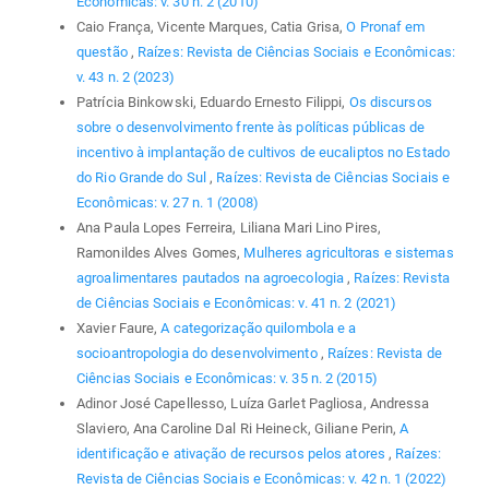
Econômicas: v. 30 n. 2 (2010)
Caio França, Vicente Marques, Catia Grisa,
O Pronaf em
questão
,
Raízes: Revista de Ciências Sociais e Econômicas:
v. 43 n. 2 (2023)
Patrícia Binkowski, Eduardo Ernesto Filippi,
Os discursos
sobre o desenvolvimento frente às políticas públicas de
incentivo à implantação de cultivos de eucaliptos no Estado
do Rio Grande do Sul
,
Raízes: Revista de Ciências Sociais e
Econômicas: v. 27 n. 1 (2008)
Ana Paula Lopes Ferreira, Liliana Mari Lino Pires,
Ramonildes Alves Gomes,
Mulheres agricultoras e sistemas
agroalimentares pautados na agroecologia
,
Raízes: Revista
de Ciências Sociais e Econômicas: v. 41 n. 2 (2021)
Xavier Faure,
A categorização quilombola e a
socioantropologia do desenvolvimento
,
Raízes: Revista de
Ciências Sociais e Econômicas: v. 35 n. 2 (2015)
Adinor José Capellesso, Luíza Garlet Pagliosa, Andressa
Slaviero, Ana Caroline Dal Ri Heineck, Giliane Perin,
A
identificação e ativação de recursos pelos atores
,
Raízes:
Revista de Ciências Sociais e Econômicas: v. 42 n. 1 (2022)