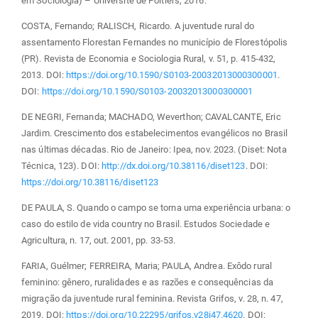
em Sociologia) – Université de Poitiers, 2016.
COSTA, Fernando; RALISCH, Ricardo. A juventude rural do
assentamento Florestan Fernandes no município de Florestópolis
(PR). Revista de Economia e Sociologia Rural, v. 51, p. 415-432,
2013. DOI:
https://doi.org/10.1590/S0103-20032013000300001
.
DOI:
https://doi.org/10.1590/S0103-20032013000300001
DE NEGRI, Fernanda; MACHADO, Weverthon; CAVALCANTE, Eric
Jardim. Crescimento dos estabelecimentos evangélicos no Brasil
nas últimas décadas. Rio de Janeiro: Ipea, nov. 2023. (Diset: Nota
Técnica, 123). DOI:
http://dx.doi.org/10.38116/diset123
. DOI:
https://doi.org/10.38116/diset123
DE PAULA, S. Quando o campo se torna uma experiência urbana: o
caso do estilo de vida country no Brasil. Estudos Sociedade e
Agricultura, n. 17, out. 2001, pp. 33-53.
FARIA, Guélmer; FERREIRA, Maria; PAULA, Andrea. Exôdo rural
feminino: gênero, ruralidades e as razões e consequências da
migração da juventude rural feminina. Revista Grifos, v. 28, n. 47,
2019. DOI:
https://doi.org/10.22295/grifos.v28i47.4620
. DOI: