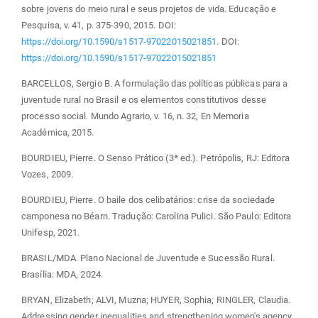
sobre jovens do meio rural e seus projetos de vida. Educação e
Pesquisa, v. 41, p. 375-390, 2015. DOI:
https://doi.org/10.1590/s1517-97022015021851
. DOI:
https://doi.org/10.1590/s1517-97022015021851
BARCELLOS, Sergio B. A formulação das políticas públicas para a
juventude rural no Brasil e os elementos constitutivos desse
processo social. Mundo Agrario, v. 16, n. 32, En Memoria
Académica, 2015.
BOURDIEU, Pierre. O Senso Prático (3ª ed.). Petrópolis, RJ: Editora
Vozes, 2009.
BOURDIEU, Pierre. O baile dos celibatários: crise da sociedade
camponesa no Béarn. Tradução: Carolina Pulici. São Paulo: Editora
Unifesp, 2021.
BRASIL/MDA. Plano Nacional de Juventude e Sucessão Rural.
Brasília: MDA, 2024.
BRYAN, Elizabeth; ALVI, Muzna; HUYER, Sophia; RINGLER, Claudia.
Addressing gender inequalities and strengthening women's agency