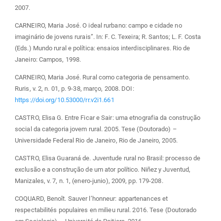
2007.
CARNEIRO, Maria José. O ideal rurbano: campo e cidade no
imaginário de jovens rurais”. In: F. C. Texeira; R. Santos; L. F. Costa
(Eds.) Mundo rural e política: ensaios interdisciplinares. Rio de
Janeiro: Campos, 1998.
CARNEIRO, Maria José. Rural como categoria de pensamento.
Ruris, v. 2, n. 01, p. 9-38, março, 2008. DOI:
https://doi.org/10.53000/rr.v2i1.661
CASTRO, Elisa G. Entre Ficar e Sair: uma etnografia da construção
social da categoria jovem rural. 2005. Tese (Doutorado) –
Universidade Federal Rio de Janeiro, Rio de Janeiro, 2005.
CASTRO, Elisa Guaraná de. Juventude rural no Brasil: processo de
exclusão e a construção de um ator político. Niñez y Juventud,
Manizales, v. 7, n. 1, (enero-junio), 2009, pp. 179-208.
COQUARD, Benoît. Sauver l’honneur: appartenances et
respectabilités populaires en milieu rural. 2016. Tese (Doutorado