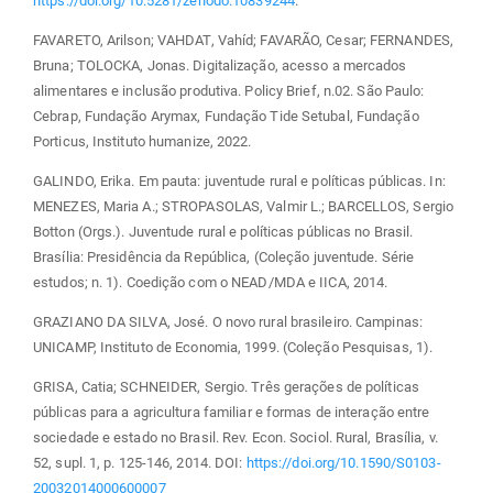
https://doi.org/10.5281/zenodo.10839244
.
FAVARETO, Arilson; VAHDAT, Vahíd; FAVARÃO, Cesar; FERNANDES,
Bruna; TOLOCKA, Jonas. Digitalização, acesso a mercados
alimentares e inclusão produtiva. Policy Brief, n.02. São Paulo:
Cebrap, Fundação Arymax, Fundação Tide Setubal, Fundação
Porticus, Instituto humanize, 2022.
GALINDO, Erika. Em pauta: juventude rural e políticas públicas. In:
MENEZES, Maria A.; STROPASOLAS, Valmir L.; BARCELLOS, Sergio
Botton (Orgs.). Juventude rural e políticas públicas no Brasil.
Brasília: Presidência da República, (Coleção juventude. Série
estudos; n. 1). Coedição com o NEAD/MDA e IICA, 2014.
GRAZIANO DA SILVA, José. O novo rural brasileiro. Campinas:
UNICAMP, Instituto de Economia, 1999. (Coleção Pesquisas, 1).
GRISA, Catia; SCHNEIDER, Sergio. Três gerações de políticas
públicas para a agricultura familiar e formas de interação entre
sociedade e estado no Brasil. Rev. Econ. Sociol. Rural, Brasília, v.
52, supl. 1, p. 125-146, 2014. DOI:
https://doi.org/10.1590/S0103-
20032014000600007