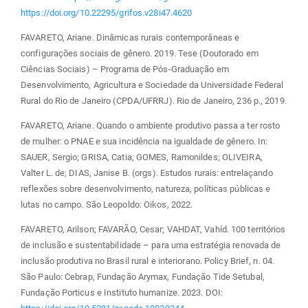
https://doi.org/10.22295/grifos.v28i47.4620
FAVARETO, Ariane. Dinâmicas rurais contemporâneas e
configurações sociais de gênero. 2019. Tese (Doutorado em
Ciências Sociais) – Programa de Pós-Graduação em
Desenvolvimento, Agricultura e Sociedade da Universidade Federal
Rural do Rio de Janeiro (CPDA/UFRRJ). Rio de Janeiro, 236 p., 2019.
FAVARETO, Ariane. Quando o ambiente produtivo passa a ter rosto
de mulher: o PNAE e sua incidência na igualdade de gênero. In:
SAUER, Sergio; GRISA, Catia; GOMES, Ramonildes; OLIVEIRA,
Valter L. de; DIAS, Janise B. (orgs). Estudos rurais: entrelaçando
reflexões sobre desenvolvimento, natureza, políticas públicas e
lutas no campo. São Leopoldo: Oikos, 2022.
FAVARETO, Arilson; FAVARÃO, Cesar; VAHDAT, Vahíd. 100 territórios
de inclusão e sustentabilidade – para uma estratégia renovada de
inclusão produtiva no Brasil rural e interiorano. Policy Brief, n. 04.
São Paulo: Cebrap, Fundação Arymax, Fundação Tide Setubal,
Fundação Porticus e Instituto humanize. 2023. DOI: