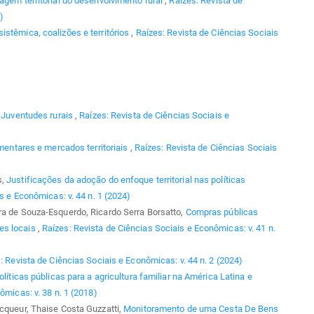
agem territorial do desenvolvimento rural
,
Raízes: Revista de
)
stêmica, coalizões e territórios
,
Raízes: Revista de Ciências Sociais
,
Juventudes rurais
,
Raízes: Revista de Ciências Sociais e
imentares e mercados territoriais
,
Raízes: Revista de Ciências Sociais
s,
Justificações da adoção do enfoque territorial nas políticas
s e Econômicas: v. 44 n. 1 (2024)
ra de Souza-Esquerdo, Ricardo Serra Borsatto,
Compras públicas
es locais
,
Raízes: Revista de Ciências Sociais e Econômicas: v. 41 n.
: Revista de Ciências Sociais e Econômicas: v. 44 n. 2 (2024)
olíticas públicas para a agricultura familiar na América Latina e
ômicas: v. 38 n. 1 (2018)
ecqueur, Thaise Costa Guzzatti,
Monitoramento de uma Cesta De Bens