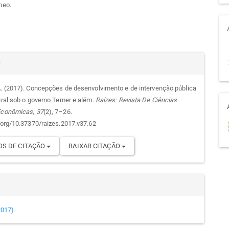
neo.
alhes
r
A. (2017). Concepções de desenvolvimento e de intervenção pública
rural sob o governo Temer e além.
Raízes: Revista De Ciências
go
 Econômicas
,
37
(2), 7–26.
i.org/10.37370/raizes.2017.v37.62
S DE CITAÇÃO
BAIXAR CITAÇÃO
(2017)