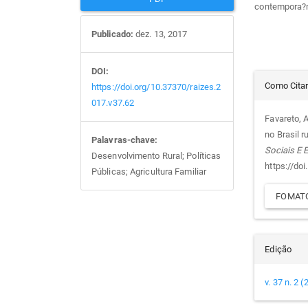
contempora?
Publicado:
dez. 13, 2017
DOI:
Det
Como Cita
https://doi.org/10.37370/raizes.2
017.v37.62
do
Favareto, 
no Brasil 
Palavras-chave:
arti
Sociais E
Desenvolvimento Rural; Políticas
https://do
Públicas; Agricultura Familiar
FOMATO
Edição
v. 37 n. 2 