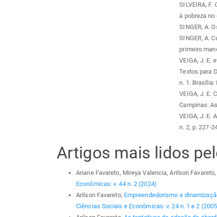
SILVEIRA, F. 
à pobreza no 
SINGER, A. Os
SINGER, A. C
primeiro man
VEIGA, J. E. 
Textos para 
n. 1. Brasília
VEIGA, J. E. 
Campinas: As
VEIGA, J. E. 
n. 2, p. 227-2
Artigos mais lidos p
Ariane Favareto, Mireya Valencia, Arilson Favareto
Econômicas: v. 44 n. 2 (2024)
Arilson Favareto,
Empreendedorismo e dinamização 
Ciências Sociais e Econômicas: v. 24 n. 1 e 2 (2005