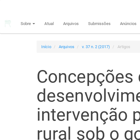
Navegação
Principal
Conteúdo
Sobre
Atual
Arquivos
Submissões
Anúncios
principal
Barra
Lateral
Início
Arquivos
v. 37 n. 2 (2017)
Artigos
Concepções 
desenvolvime
intervenção p
rural sob o 