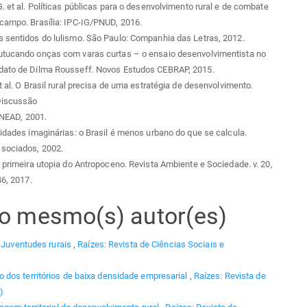
G. et al. Políticas públicas para o desenvolvimento rural e de combate
campo. Brasília: IPC-IG/PNUD, 2016.
 sentidos do lulismo. São Paulo: Companhia das Letras, 2012.
utucando onças com varas curtas – o ensaio desenvolvimentista no
dato de Dilma Rousseff. Novos Estudos CEBRAP, 2015.
et al. O Brasil rural precisa de uma estratégia de desenvolvimento.
Discussão
: NEAD, 2001.
Cidades imaginárias: o Brasil é menos urbano do que se calcula.
sociados, 2002.
A primeira utopia do Antropoceno. Revista Ambiente e Sociedade. v. 20,
46, 2017.
elo mesmo(s) autor(es)
,
Juventudes rurais
,
Raízes: Revista de Ciências Sociais e
dos territórios de baixa densidade empresarial
,
Raízes: Revista de
)