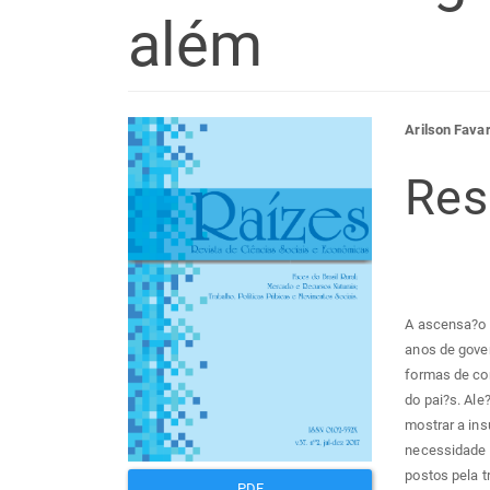
além
Barra
Con
Arilson Fava
lateral
do
Re
de
arti
artigos
prin
A ascensa?o d
anos de gover
formas de co
do pai?s. Ale
mostrar a ins
necessidade 
postos pela t
PDF