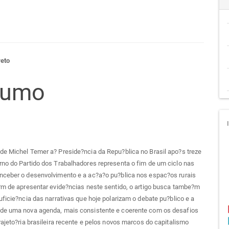
teúdo
reto
sumo
go
cipal
e Michel Temer a? Preside?ncia da Repu?blica no Brasil apo?s treze
no do Partido dos Trabalhadores representa o fim de um ciclo nas
nceber o desenvolvimento e a ac?a?o pu?blica nos espac?os rurais
?m de apresentar evide?ncias neste sentido, o artigo busca tambe?m
uficie?ncia das narrativas que hoje polarizam o debate pu?blico e a
de uma nova agenda, mais consistente e coerente com os desafios
rajeto?ria brasileira recente e pelos novos marcos do capitalismo