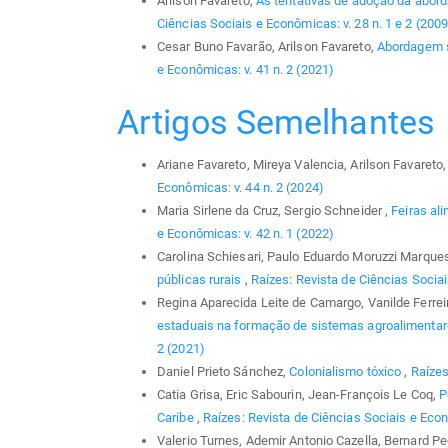
Arilson Favareto,
As tentativas de adoção da abord
Ciências Sociais e Econômicas: v. 28 n. 1 e 2 (2009
Cesar Buno Favarão, Arilson Favareto,
Abordagem si
e Econômicas: v. 41 n. 2 (2021)
Artigos Semelhantes
Ariane Favareto, Mireya Valencia, Arilson Favareto
Econômicas: v. 44 n. 2 (2024)
Maria Sirlene da Cruz, Sergio Schneider ,
Feiras al
e Econômicas: v. 42 n. 1 (2022)
Carolina Schiesari, Paulo Eduardo Moruzzi Marque
públicas rurais
,
Raízes: Revista de Ciências Sociai
Regina Aparecida Leite de Camargo, Vanilde Ferrei
estaduais na formação de sistemas agroalimentar
2 (2021)
Daniel Prieto Sánchez,
Colonialismo tóxico
,
Raízes
Catia Grisa, Eric Sabourin, Jean-François Le Coq,
P
Caribe
,
Raízes: Revista de Ciências Sociais e Econ
Valerio Turnes, Ademir Antonio Cazella, Bernard P