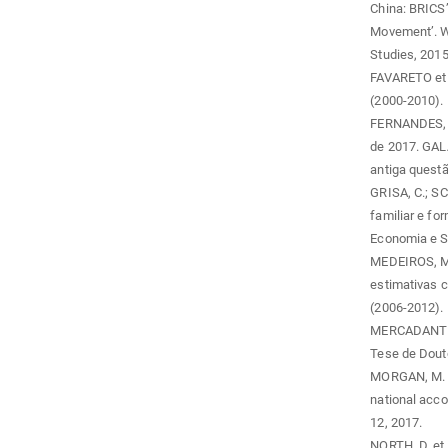
China: BRICS’
Movement’. Wor
Studies, 2015
FAVARETO et a
(2000-2010). 
FERNANDES, M.
de 2017. GAL
antiga questã
GRISA, C.; SC
familiar e fo
Economia e Soc
MEDEIROS, M. 
estimativas 
(2006-2012). D
MERCADANTE, 
Tese de Dout
MORGAN, M. Ex
national acco
12, 2017.
NORTH, D. et 