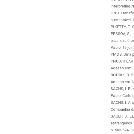
interpreting 
ONU. Transfo
sustentável. 
PIKETTY, T. O
PESSOA, S.; L
brasileira é 
Paulo, 19 jul.
PMDB. Uma po
PNUD/IPEA/Fu
Acesso em: 1
RODRIK, D. Pr
Acesso em 13
SACHS, I. Ru
Paulo: Cortez
SACHS, I. A 
Companhia da
SAUER, S.; LE
estrangeiros n
p. 503-524, ju