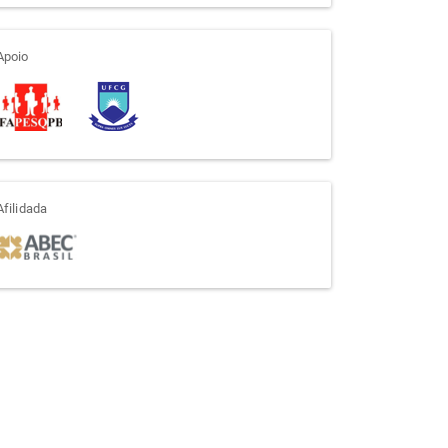
apoio
Apoio
afiliada
Afilidada