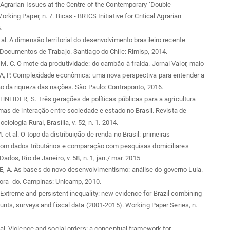
Agrarian Issues at the Centre of the Contemporary ‘Double
king Paper, n. 7. Bicas - BRICS Initiative for Critical Agrarian
.
l. A dimensão territorial do desenvolvimento brasileiro recente
Documentos de Trabajo. Santiago do Chile: Rimisp, 2014.
 C. O mote da produtividade: do cambão à fralda. Jornal Valor, maio
A, P. Complexidade econômica: uma nova perspectiva para entender a
o da riqueza das nações. São Paulo: Contraponto, 2016.
HNEIDER, S. Três gerações de políticas públicas para a agricultura
rmas de interação entre sociedade e estado no Brasil. Revista de
iologia Rural, Brasília, v. 52, n. 1. 2014.
et al. O topo da distribuição de renda no Brasil: primeiras
com dados tributários e comparação com pesquisas domiciliares
ados, Rio de Janeiro, v. 58, n. 1, jan./ mar. 2015
A. As bases do novo desenvolvimentismo: análise do governo Lula.
ora- do. Campinas: Unicamp, 2010.
treme and persistent inequality: new evidence for Brazil combining
unts, surveys and fiscal data (2001-2015). Working Paper Series, n.
al. Violence and social orders: a conceptual framework for