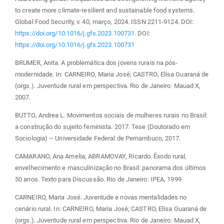
to create more climate-resilient and sustainable food systems.
Global Food Security, v. 40, março, 2024. ISSN 2211-9124. DOI:
https://doi.org/10.1016/j.gfs.2023.100731
. DOI:
https://doi.org/10.1016/j.gfs.2023.100731
BRUMER, Anita. A problemática dos jovens rurais na pós-
modernidade. In: CARNEIRO, Maria José; CASTRO, Elisa Guaraná de
(orgs.). Juventude rural em perspectiva. Rio de Janeiro: Mauad X,
2007.
BUTTO, Andrea L. Movimentos sociais de mulheres rurais no Brasil:
a construção do sujeito feminista. 2017. Tese (Doutorado em
Sociologia) – Universidade Federal de Pernambuco, 2017.
CAMARANO, Ana Amelia; ABRAMOVAY, Ricardo. Êxodo rural,
envelhecimento e masculinização no Brasil: panorama dos últimos
50 anos. Texto para Discussão. Rio de Janeiro: IPEA, 1999.
CARNEIRO, Maria José. Juventude e novas mentalidades no
cenário rural. In: CARNEIRO, Maria José; CASTRO, Elisa Guaraná de
(orgs.). Juventude rural em perspectiva. Rio de Janeiro: Mauad X,