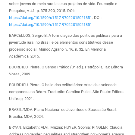
sobre jovens do meio rural e seus projetos de vida. Educação e
Pesquisa, v. 41, p. 375-390, 2015. DOI:
https://doi.org/10.1590/s1517-97022015021851
. DOI:
https://doi.org/10.1590/s1517-97022015021851
BARCELLOS, Sergio B. A formulação das políticas públicas para a
juventude rural no Brasil e os elementos constitutivos desse
processo social. Mundo Agrario, v. 16, n. 32, En Memoria
Académica, 2015.
BOURDIEU, Pierre. O Senso Prático (3ª ed.). Petrópolis, RJ: Editora
Vozes, 2009.
BOURDIEU, Pierre. O baile dos celibatários: crise da sociedade
camponesa no Béarn. Tradução: Carolina Pulici. São Paulo: Editora
Unifesp, 2021.
BRASIL/MDA. Plano Nacional de Juventude e Sucessão Rural.
Brasília: MDA, 2024.
BRYAN, Elizabeth; ALVI, Muzna; HUYER, Sophia; RINGLER, Claudia.
Addressing gender inequalities and strengthening women's agency