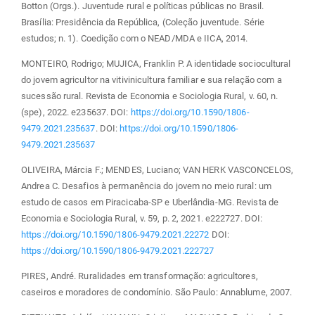
Botton (Orgs.). Juventude rural e políticas públicas no Brasil.
Brasília: Presidência da República, (Coleção juventude. Série
estudos; n. 1). Coedição com o NEAD/MDA e IICA, 2014.
MONTEIRO, Rodrigo; MUJICA, Franklin P. A identidade sociocultural
do jovem agricultor na vitivinicultura familiar e sua relação com a
sucessão rural. Revista de Economia e Sociologia Rural, v. 60, n.
(spe), 2022. e235637. DOI:
https://doi.org/10.1590/1806-
9479.2021.235637
. DOI:
https://doi.org/10.1590/1806-
9479.2021.235637
OLIVEIRA, Márcia F.; MENDES, Luciano; VAN HERK VASCONCELOS,
Andrea C. Desafios à permanência do jovem no meio rural: um
estudo de casos em Piracicaba-SP e Uberlândia-MG. Revista de
Economia e Sociologia Rural, v. 59, p. 2, 2021. e222727. DOI:
https://doi.org/10.1590/1806-9479.2021.22272
DOI:
https://doi.org/10.1590/1806-9479.2021.222727
PIRES, André. Ruralidades em transformação: agricultores,
caseiros e moradores de condomínio. São Paulo: Annablume, 2007.