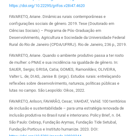
https://doi.org/10.22295/grifos.v28i47.4620
FAVARETO, Ariane. Dinâmicas rurais contemporâneas e
configurações sociais de gênero. 2019. Tese (Doutorado em
Ciências Sociais) – Programa de Pós-Graduação em
Desenvolvimento, Agricultura e Sociedade da Universidade Federal
Rural do Rio de Janeiro (CPDA/UFRRJ). Rio de Janeiro, 236 p., 2019.
FAVARETO, Ariane. Quando o ambiente produtivo passa a ter rosto
de mulher: o PNAE e sua incidência na igualdade de gênero. In:
SAUER, Sergio; GRISA, Catia; GOMES, Ramonildes; OLIVEIRA,
Valter L. de; DIAS, Janise B. (orgs). Estudos rurais: entrelaçando
reflexões sobre desenvolvimento, natureza, políticas públicas e
lutas no campo. São Leopoldo: Oikos, 2022.
FAVARETO, Arilson; FAVARÃO, Cesar; VAHDAT, Vahíd. 100 territórios
de inclusão e sustentabilidade – para uma estratégia renovada de
inclusão produtiva no Brasil rural e interiorano. Policy Brief, n. 04.
São Paulo: Cebrap, Fundação Arymax, Fundação Tide Setubal,
Fundação Porticus e Instituto humanize. 2023. DOI: