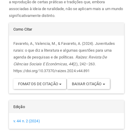
a reprodução de certas práticas e tradições que, embora
associadas à ideia de ruralidade, não se aplicam mais a um mundo
significativamente distinto.
Detalhes
Como Citar
do
Favareto, A., Valencia, M., & Favareto, A. (2024). Juventudes
rurais: o que diz a literatura e algumas questões para uma
artigo
agenda de pesquisas e de políticas.
Raízes: Revista De
Ciências Sociais E Econômicas
,
44
(2), 242–263.
https://doi.org/10.37370/raizes.2024.v44.891
FOMATOS DE CITAÇÃO
BAIXAR CITAÇÃO
Edição
v. 44 n. 2 (2024)