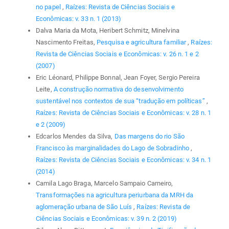
no papel
,
Raízes: Revista de Ciências Sociais e
Econômicas: v. 33 n. 1 (2013)
Dalva Maria da Mota, Heribert Schmitz, Minelvina
Nascimento Freitas,
Pesquisa e agricultura familiar
,
Raízes:
Revista de Ciências Sociais e Econômicas: v. 26 n. 1 e 2
(2007)
Eric Léonard, Philippe Bonnal, Jean Foyer, Sergio Pereira
Leite,
A construção normativa do desenvolvimento
sustentável nos contextos de sua “tradução em políticas”
,
Raízes: Revista de Ciências Sociais e Econômicas: v. 28 n. 1
e 2 (2009)
Edcarlos Mendes da Silva,
Das margens do rio São
Francisco às marginalidades do Lago de Sobradinho
,
Raízes: Revista de Ciências Sociais e Econômicas: v. 34 n. 1
(2014)
Camila Lago Braga, Marcelo Sampaio Carneiro,
Transformações na agricultura periurbana da MRH da
aglomeração urbana de São Luís
,
Raízes: Revista de
Ciências Sociais e Econômicas: v. 39 n. 2 (2019)