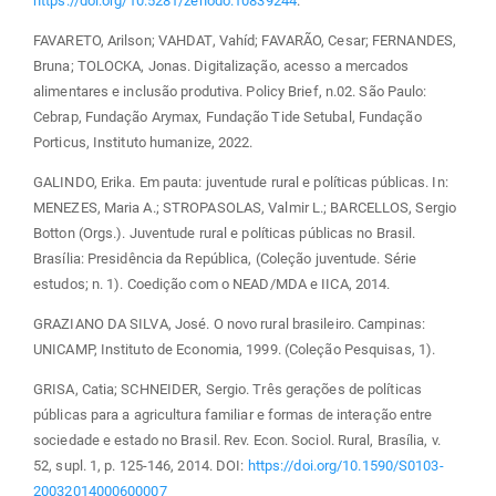
https://doi.org/10.5281/zenodo.10839244
.
FAVARETO, Arilson; VAHDAT, Vahíd; FAVARÃO, Cesar; FERNANDES,
Bruna; TOLOCKA, Jonas. Digitalização, acesso a mercados
alimentares e inclusão produtiva. Policy Brief, n.02. São Paulo:
Cebrap, Fundação Arymax, Fundação Tide Setubal, Fundação
Porticus, Instituto humanize, 2022.
GALINDO, Erika. Em pauta: juventude rural e políticas públicas. In:
MENEZES, Maria A.; STROPASOLAS, Valmir L.; BARCELLOS, Sergio
Botton (Orgs.). Juventude rural e políticas públicas no Brasil.
Brasília: Presidência da República, (Coleção juventude. Série
estudos; n. 1). Coedição com o NEAD/MDA e IICA, 2014.
GRAZIANO DA SILVA, José. O novo rural brasileiro. Campinas:
UNICAMP, Instituto de Economia, 1999. (Coleção Pesquisas, 1).
GRISA, Catia; SCHNEIDER, Sergio. Três gerações de políticas
públicas para a agricultura familiar e formas de interação entre
sociedade e estado no Brasil. Rev. Econ. Sociol. Rural, Brasília, v.
52, supl. 1, p. 125-146, 2014. DOI:
https://doi.org/10.1590/S0103-
20032014000600007