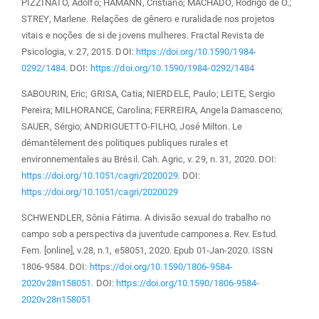
PIZZINATO, Adolfo; HAMANN, Cristiano; MACHADO, Rodrigo de O.;
STREY, Marlene. Relações de gênero e ruralidade nos projetos
vitais e noções de si de jovens mulheres. Fractal Revista de
Psicologia, v. 27, 2015. DOI:
https://doi.org/10.1590/1984-
0292/1484
. DOI:
https://doi.org/10.1590/1984-0292/1484
SABOURIN, Eric; GRISA, Catia; NIERDELE, Paulo; LEITE, Sergio
Pereira; MILHORANCE, Carolina; FERREIRA, Angela Damasceno;
SAUER, Sérgio; ANDRIGUETTO-FILHO, José Milton. Le
démantèlement des politiques publiques rurales et
environnementales au Brésil. Cah. Agric, v. 29, n. 31, 2020. DOI:
https://doi.org/10.1051/cagri/2020029
. DOI:
https://doi.org/10.1051/cagri/2020029
SCHWENDLER, Sônia Fátima. A divisão sexual do trabalho no
campo sob a perspectiva da juventude camponesa. Rev. Estud.
Fem. [online], v.28, n.1, e58051, 2020. Epub 01-Jan-2020. ISSN
1806-9584. DOI:
https://doi.org/10.1590/1806-9584-
2020v28n158051
. DOI:
https://doi.org/10.1590/1806-9584-
2020v28n158051