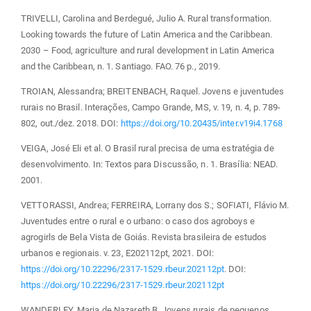
TRIVELLI, Carolina and Berdegué, Julio A. Rural transformation.
Looking towards the future of Latin America and the Caribbean.
2030 – Food, agriculture and rural development in Latin America
and the Caribbean, n. 1. Santiago. FAO. 76 p., 2019.
TROIAN, Alessandra; BREITENBACH, Raquel. Jovens e juventudes
rurais no Brasil. Interações, Campo Grande, MS, v. 19, n. 4, p. 789-
802, out./dez. 2018. DOI:
https://doi.org/10.20435/inter.v19i4.1768
VEIGA, José Eli et al. O Brasil rural precisa de uma estratégia de
desenvolvimento. In: Textos para Discussão, n. 1. Brasília: NEAD.
2001.
VETTORASSI, Andrea; FERREIRA, Lorrany dos S.; SOFIATI, Flávio M.
Juventudes entre o rural e o urbano: o caso dos agroboys e
agrogirls de Bela Vista de Goiás. Revista brasileira de estudos
urbanos e regionais. v. 23, E202112pt, 2021. DOI:
https://doi.org/10.22296/2317-1529.rbeur.202112pt
. DOI:
https://doi.org/10.22296/2317-1529.rbeur.202112pt
WANDERLEY, Maria de Nazareth B. Jovens rurais de pequenos