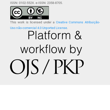
ISSN: 0102-552X. e-ISSN: 2358-8705.
This work is licensed under a
Creative Commons Atribuição-
Uso não-comercial 4.0 Unported License
.