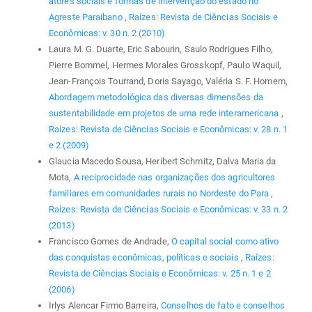
atores sociais e formas de intervenção do estado no
Agreste Paraibano
,
Raízes: Revista de Ciências Sociais e
Econômicas: v. 30 n. 2 (2010)
Laura M. G. Duarte, Eric Sabourin, Saulo Rodrigues Filho,
Pierre Bommel, Hermes Morales Grosskopf, Paulo Waquil,
Jean-François Tourrand, Doris Sayago, Valéria S. F. Homem,
Abordagem metodológica das diversas dimensões da
sustentabilidade em projetos de uma rede interamericana
,
Raízes: Revista de Ciências Sociais e Econômicas: v. 28 n. 1
e 2 (2009)
Glaucia Macedo Sousa, Heribert Schmitz, Dalva Maria da
Mota,
A reciprocidade nas organizações dos agricultores
familiares em comunidades rurais no Nordeste do Para
,
Raízes: Revista de Ciências Sociais e Econômicas: v. 33 n. 2
(2013)
Francisco Gomes de Andrade,
O capital social como ativo
das conquistas econômicas, políticas e sociais
,
Raízes:
Revista de Ciências Sociais e Econômicas: v. 25 n. 1 e 2
(2006)
Irlys Alencar Firmo Barreira,
Conselhos de fato e conselhos