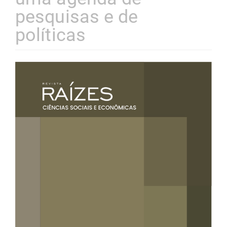
pesquisas e de
políticas
Barra
lateral
de
artigos