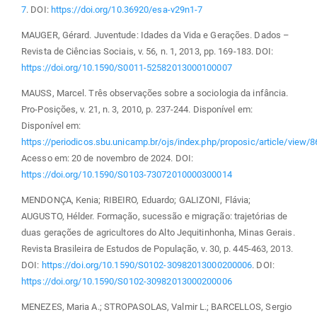
7
. DOI:
https://doi.org/10.36920/esa-v29n1-7
MAUGER, Gérard. Juventude: Idades da Vida e Gerações. Dados –
Revista de Ciências Sociais, v. 56, n. 1, 2013, pp. 169-183. DOI:
https://doi.org/10.1590/S0011-52582013000100007
MAUSS, Marcel. Três observações sobre a sociologia da infância.
Pro-Posições, v. 21, n. 3, 2010, p. 237-244. Disponível em:
Disponível em:
https://periodicos.sbu.unicamp.br/ojs/index.php/proposic/article/view/
Acesso em: 20 de novembro de 2024. DOI:
https://doi.org/10.1590/S0103-73072010000300014
MENDONÇA, Kenia; RIBEIRO, Eduardo; GALIZONI, Flávia;
AUGUSTO, Hélder. Formação, sucessão e migração: trajetórias de
duas gerações de agricultores do Alto Jequitinhonha, Minas Gerais.
Revista Brasileira de Estudos de População, v. 30, p. 445-463, 2013.
DOI:
https://doi.org/10.1590/S0102-30982013000200006
. DOI:
https://doi.org/10.1590/S0102-30982013000200006
MENEZES, Maria A.; STROPASOLAS, Valmir L.; BARCELLOS, Sergio