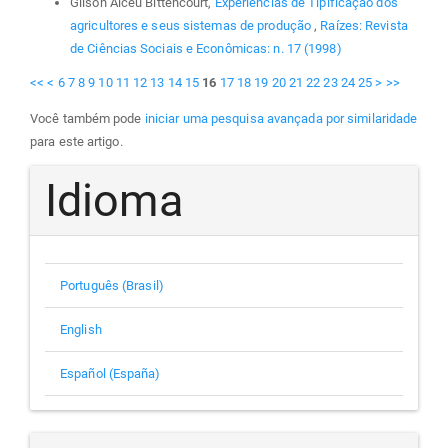
Gilson Alceu Bittencourt,
Experiências de Tipificação dos
agricultores e seus sistemas de produção
,
Raízes: Revista
de Ciências Sociais e Econômicas: n. 17 (1998)
<<
<
6
7
8
9
10
11
12
13
14
15
16
17
18
19
20
21
22
23
24
25
>
>>
Você também pode
iniciar uma pesquisa avançada por similaridade
para este artigo.
Idioma
Português (Brasil)
English
Español (España)