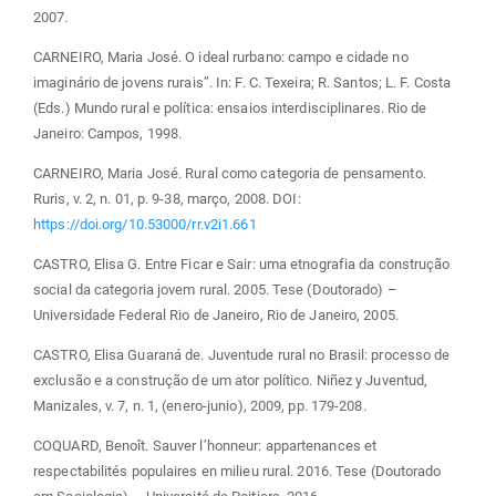
2007.
CARNEIRO, Maria José. O ideal rurbano: campo e cidade no
imaginário de jovens rurais”. In: F. C. Texeira; R. Santos; L. F. Costa
(Eds.) Mundo rural e política: ensaios interdisciplinares. Rio de
Janeiro: Campos, 1998.
CARNEIRO, Maria José. Rural como categoria de pensamento.
Ruris, v. 2, n. 01, p. 9-38, março, 2008. DOI:
https://doi.org/10.53000/rr.v2i1.661
CASTRO, Elisa G. Entre Ficar e Sair: uma etnografia da construção
social da categoria jovem rural. 2005. Tese (Doutorado) –
Universidade Federal Rio de Janeiro, Rio de Janeiro, 2005.
CASTRO, Elisa Guaraná de. Juventude rural no Brasil: processo de
exclusão e a construção de um ator político. Niñez y Juventud,
Manizales, v. 7, n. 1, (enero-junio), 2009, pp. 179-208.
COQUARD, Benoît. Sauver l’honneur: appartenances et
respectabilités populaires en milieu rural. 2016. Tese (Doutorado