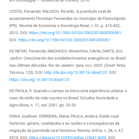
em Sociologia) – Université de Poitiers, 2016.
COSTA, Fernando; RALISCH, Ricardo. A juventude rural do
assentamento Florestan Fernandes no município de Florestópolis
(PR). Revista de Economia e Sociologia Rural, v. 51, p. 415-432,
2013. DOI:
https://doi.org/10.1590/S0103-20032013000300001
.
DOI:
https://doi.org/10.1590/S0103-20032013000300001
DE NEGRI, Fernanda; MACHADO, Weverthon; CAVALCANTE, Eric
Jardim. Crescimento dos estabelecimentos evangélicos no Brasil
nas últimas décadas. Rio de Janeiro: Ipea, nov. 2023. (Diset: Nota
Técnica, 123). DOI:
http://dx.doi.org/10.38116/diset123
. DOI:
https://doi.org/10.38116/diset123
DE PAULA, S. Quando o campo se torna uma experiência urbana: o
caso do estilo de vida country no Brasil. Estudos Sociedade e
Agricultura, n. 17, out. 2001, pp. 33-53.
FARIA, Guélmer; FERREIRA, Maria; PAULA, Andrea. Exôdo rural
feminino: gênero, ruralidades e as razões e consequências da
migração da juventude rural feminina. Revista Grifos, v. 28, n. 47,
2019. DOI:
https://doi.org/10.22295/grifos.v28i47.4620
. DOI: