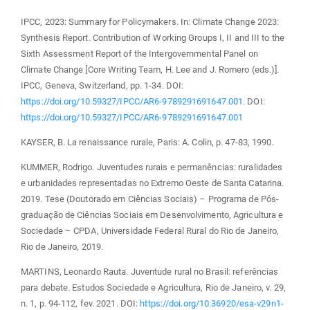
IPCC, 2023: Summary for Policymakers. In: Climate Change 2023:
Synthesis Report. Contribution of Working Groups I, II and III to the
Sixth Assessment Report of the Intergovernmental Panel on
Climate Change [Core Writing Team, H. Lee and J. Romero (eds.)].
IPCC, Geneva, Switzerland, pp. 1-34. DOI:
https://doi.org/10.59327/IPCC/AR6-9789291691647.001
. DOI:
https://doi.org/10.59327/IPCC/AR6-9789291691647.001
KAYSER, B. La renaissance rurale, Paris: A. Colin, p. 47-83, 1990.
KUMMER, Rodrigo. Juventudes rurais e permanências: ruralidades
e urbanidades representadas no Extremo Oeste de Santa Catarina.
2019. Tese (Doutorado em Ciências Sociais) – Programa de Pós-
graduação de Ciências Sociais em Desenvolvimento, Agricultura e
Sociedade – CPDA, Universidade Federal Rural do Rio de Janeiro,
Rio de Janeiro, 2019.
MARTINS, Leonardo Rauta. Juventude rural no Brasil: referências
para debate. Estudos Sociedade e Agricultura, Rio de Janeiro, v. 29,
n. 1, p. 94-112, fev. 2021. DOI:
https://doi.org/10.36920/esa-v29n1-