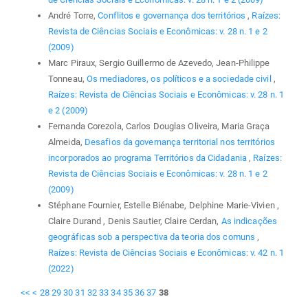
André Torre,
Conflitos e governança dos territórios
,
Raízes:
Revista de Ciências Sociais e Econômicas: v. 28 n. 1 e 2
(2009)
Marc Piraux, Sergio Guillermo de Azevedo, Jean-Philippe
Tonneau,
Os mediadores, os políticos e a sociedade civil
,
Raízes: Revista de Ciências Sociais e Econômicas: v. 28 n. 1
e 2 (2009)
Fernanda Corezola, Carlos Douglas Oliveira, Maria Graça
Almeida,
Desafios da governança territorial nos territórios
incorporados ao programa Territórios da Cidadania
,
Raízes:
Revista de Ciências Sociais e Econômicas: v. 28 n. 1 e 2
(2009)
Stéphane Fournier, Estelle Biénabe, Delphine Marie-Vivien ,
Claire Durand , Denis Sautier, Claire Cerdan,
As indicações
geográficas sob a perspectiva da teoria dos comuns
,
Raízes: Revista de Ciências Sociais e Econômicas: v. 42 n. 1
(2022)
<<
<
28
29
30
31
32
33
34
35
36
37
38