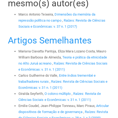
mesmo(s) autor(es)
Marco Antonio Teixeira,
Dimensões da memória da
repressão política no campo
,
Raízes: Revista de Ciências
Sociais e Econômicas: v. 37 n. 1 (2017)
Artigos Semelhantes
Mariana Ciavatta Pantoja, Eliza Mara Lozano Costa, Mauro
William Barbosa de Almeida,
Teoria e prática da etnicidade
no Alto Juruá acreano
,
Raízes: Revista de Ciências Sociais
e Econômicas: v. 31 n. 1 (2011)
Carlos Guilherme do Valle,
Entre índios tremembé e
trabalhadores rurais
,
Raízes: Revista de Ciências Sociais e
Econômicas: v. 31 n. 1 (2011)
Giralda Seyferth,
O colono múltiplo
,
Raízes: Revista de
Ciências Sociais e Econômicas: v. 31 n. 1 (2011)
Emilie Coudel, Jean-Philippe Tonneau, Marc Piraux,
Articular
dispositivos de formação e de governança
,
Raízes: Revista
de Ciências Sociais e Econômicas: v. 28 n. 1 e 2 (2009)