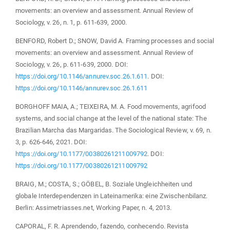
movements: an overview and assessment. Annual Review of
Sociology, v. 26, n. 1, p. 611-639, 2000.
BENFORD, Robert D.; SNOW, David A. Framing processes and social
movements: an overview and assessment. Annual Review of
Sociology, v. 26, p. 611-639, 2000. DOI:
https://doi.org/10.1146/annurev.soc.26.1.611
. DOI:
https://doi.org/10.1146/annurev.soc.26.1.611
BORGHOFF MAIA, A.; TEIXEIRA, M. A. Food movements, agrifood
systems, and social change at the level of the national state: The
Brazilian Marcha das Margaridas. The Sociological Review, v. 69, n.
3, p. 626-646, 2021. DOI:
https://doi.org/10.1177/00380261211009792
. DOI:
https://doi.org/10.1177/00380261211009792
BRAIG, M.; COSTA, S.; GÖBEL, B. Soziale Ungleichheiten und
globale Interdependenzen in Lateinamerika: eine Zwischenbilanz.
Berlin: Assimetriasses.net, Working Paper, n. 4, 2013.
CAPORAL, F. R. Aprendendo, fazendo, conhecendo. Revista