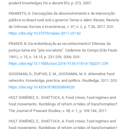
prudent knowledges for a decent life, p. 273, 2007.
FAVARETO, A. Concepções de desenvolvimento e de intervenção
pública no Brasil rural sob o governo Temer e além. Raízes: Revista
de Ciências Sociais e Econômicas, v. 37, n. 2, p. 7-26, 2017. DOI:
https://doi.org/10.37370/raizes.2017.v37.62
FRASER, N. Da redistribuição ao reconhecimento? Dilemas da
justiça numa era “pós-socialista”. Cadernos de Campo (São Paulo
1991), v. 15, n. 14-15, p. 231-239, 2006. DOI:
https://doi.org/10.11606/issn.2316-9133.v15i14-15p231-239
GOODMAN, D.; DUPUIS, E. M.; GOODMAN, M. K. Alternative food
networks: Knowledge, practice, and politics. Routledge, 2011. DOI:
https://doi.org/10.4324/9780203804520
HOLT GIMÉNEZ, E.; SHATTUCK, A. Food crises, food regimes and
food movements: Rumblings of reform or tides of transformation?
The Journal of Peasant Studies, v. 38, n. 1, p. 109-144, 2011.
HOLT GIMÉNEZ, E.; SHATTUCK, A. Food crises, food regimes and
food movements: Rumblings of reform or tides of transformation?