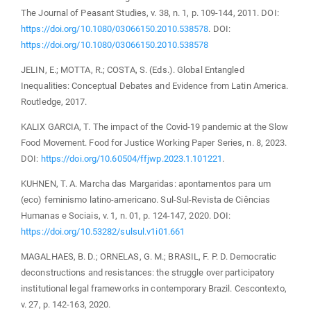
The Journal of Peasant Studies, v. 38, n. 1, p. 109-144, 2011. DOI:
https://doi.org/10.1080/03066150.2010.538578
. DOI:
https://doi.org/10.1080/03066150.2010.538578
JELIN, E.; MOTTA, R.; COSTA, S. (Eds.). Global Entangled
Inequalities: Conceptual Debates and Evidence from Latin America.
Routledge, 2017.
KALIX GARCIA, T. The impact of the Covid-19 pandemic at the Slow
Food Movement. Food for Justice Working Paper Series, n. 8, 2023.
DOI:
https://doi.org/10.60504/ffjwp.2023.1.101221
.
KUHNEN, T. A. Marcha das Margaridas: apontamentos para um
(eco) feminismo latino-americano. Sul-Sul-Revista de Ciências
Humanas e Sociais, v. 1, n. 01, p. 124-147, 2020. DOI:
https://doi.org/10.53282/sulsul.v1i01.661
MAGALHAES, B. D.; ORNELAS, G. M.; BRASIL, F. P. D. Democratic
deconstructions and resistances: the struggle over participatory
institutional legal frameworks in contemporary Brazil. Cescontexto,
v. 27, p. 142-163, 2020.