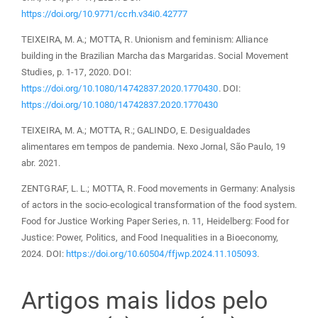
https://doi.org/10.9771/ccrh.v34i0.42777
TEIXEIRA, M. A.; MOTTA, R. Unionism and feminism: Alliance
building in the Brazilian Marcha das Margaridas. Social Movement
Studies, p. 1-17, 2020. DOI:
https://doi.org/10.1080/14742837.2020.1770430
. DOI:
https://doi.org/10.1080/14742837.2020.1770430
TEIXEIRA, M. A.; MOTTA, R.; GALINDO, E. Desigualdades
alimentares em tempos de pandemia. Nexo Jornal, São Paulo, 19
abr. 2021.
ZENTGRAF, L. L.; MOTTA, R. Food movements in Germany: Analysis
of actors in the socio-ecological transformation of the food system.
Food for Justice Working Paper Series, n. 11, Heidelberg: Food for
Justice: Power, Politics, and Food Inequalities in a Bioeconomy,
2024. DOI:
https://doi.org/10.60504/ffjwp.2024.11.105093
.
Artigos mais lidos pelo