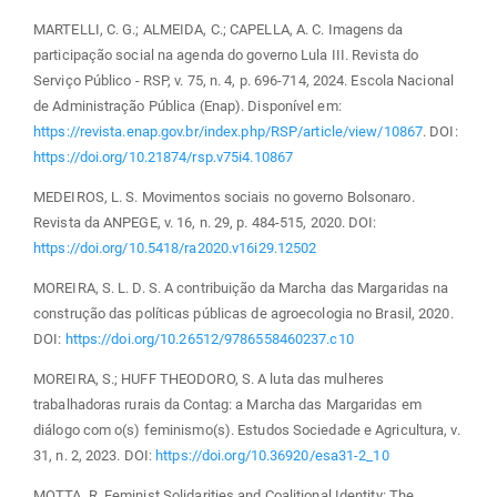
MARTELLI, C. G.; ALMEIDA, C.; CAPELLA, A. C. Imagens da
participação social na agenda do governo Lula III. Revista do
Serviço Público - RSP, v. 75, n. 4, p. 696-714, 2024. Escola Nacional
de Administração Pública (Enap). Disponível em:
https://revista.enap.gov.br/index.php/RSP/article/view/10867
. DOI:
https://doi.org/10.21874/rsp.v75i4.10867
MEDEIROS, L. S. Movimentos sociais no governo Bolsonaro.
Revista da ANPEGE, v. 16, n. 29, p. 484-515, 2020. DOI:
https://doi.org/10.5418/ra2020.v16i29.12502
MOREIRA, S. L. D. S. A contribuição da Marcha das Margaridas na
construção das políticas públicas de agroecologia no Brasil, 2020.
DOI:
https://doi.org/10.26512/9786558460237.c10
MOREIRA, S.; HUFF THEODORO, S. A luta das mulheres
trabalhadoras rurais da Contag: a Marcha das Margaridas em
diálogo com o(s) feminismo(s). Estudos Sociedade e Agricultura, v.
31, n. 2, 2023. DOI:
https://doi.org/10.36920/esa31-2_10
MOTTA, R. Feminist Solidarities and Coalitional Identity: The