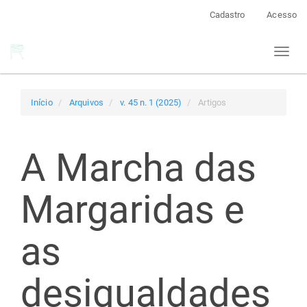
Navegação
Cadastro
Acesso
Principal
Conteúdo
Toggl
principal
naviga
Barra
Lateral
Início
Arquivos
v. 45 n. 1 (2025)
Artigos
A Marcha das
Margaridas e
as
desigualdades