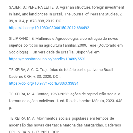
SAUER, S.; PEREIRA LEITE, S. Agrarian structure, foreign investment
in land, and land prices in Brazil. The Journal of Peasant Studies, v.
39, n. 3-4, p. 873-898, 2012. DOI:
https://doi.org/10.1080/03066150.2012.686492
SILIPRANDI, E. Mulheres e Agroecologia: a construção de novos
sujeitos políticos na agricultura familiar. 2009. Tese (Doutorado em
Sociologia) – Universidade de Brasília. Disponível em:
https://repositorio.unb.br/handle/10482/5591
.
TEIXEIRA, A. C. C. Trajetórias do ideário participativo no Brasil.
Caderno CRH, v. 33, 2020. DOI:
https://doi.org/10.9771/ccrh.v33i0.33834
TEIXEIRA, M. A. Contag, 1963-2023: ações de reprodução social e
formas de ações coletivas. 1. ed. Rio de Janeiro: Mórula, 2023. 448
p.
TEIXEIRA, M. A. Movimentos sociais populares em tempos de
ascensão das novas direitas: a Marcha das Margaridas. Cadernos
CRH, v. 34, p. 1-17, 2021. DOI: