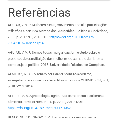
Referências
AGUIAR, V. V. P. Mulheres rurais, movimento social e participação:
reflexões a partir da Marcha das Margaridas. Política & Sociedade,
v. 15, p. 261-295, 2016. DOI:
https://doi.org/10.5007/2175-
7984.2016v15nesp1p261
AGUIAR, V. V. P. Somos todas margaridas: Um estudo sobre o
processo de constituição das mulheres do campo e da floresta
como sujeito político. 2015. Universidade Estadual de Campinas.
ALMEIDA, R. D. Bolsonaro presidente: conservadorismo,
evangelismo e a crise brasileira. Novos Estudos CEBRAP, v. 38, n. 1,
p. 185-213, 2019.
ALTIERI, M. A. Agroecologia, agricultura camponesa e soberania
alimentar. Revista Nera, n. 16, p. 22-32, 2012. DOI:
https://doi.org/10.47946/rnera.v0i16.1362
BENFORD, R. D.; SNOW, D. A. Framing processes and social