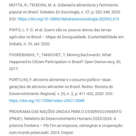
MOTTA, R.; TEIXEIRA, M. A. Soberanía alimentaria y feminismo
popular en Brasil. Debates En Sociología, n. 57, p. 322-348, 2023.
DOI:
https://doi.org/10.18800/debatesensociologia.202302.013
PINTO, L. F. G. et al. Quem são os poucos donos das terras
agrícolas no Brasil – Mapa da Desigualdade. Sustentabilidade em
Debate, n. 10, abr. 2020.
POGREBINSHI, T.; TANSCHET, T. Moving Backwards: What
Happened to Citizen Participation in Brazil? Open Democracy, 30,
2017.
PORTILHO, F. Ativismo alimentar e consumo político–duas
gerações de ativismo alimentar no Brasil. Redes. Revista do
Desenvolvimento Regional, v. 25, n. 2, p. 411-432, 2020. DOI:
https://doi.org/10.17058/redes.v25i2.15088
PROGRAMA DAS NAÇÕES UNIDAS PARA O DESENVOLVIMENTO
(PNUD). Relatório do Desenvolvimento Humano 2023/2024: A
próxima fronteira – Pôr fim ao impasse, reimaginar a cooperação
num mundo polarizado. 2024. Dispon