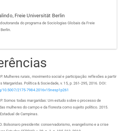
alindo,
Freie Universität Berlin
 doutoranda do programa de Sociologias Globais da Freie
 Berlin.
erências
 P. Mulheres rurais, movimento social e participação: reflexões a partir
 Margaridas. Política & Sociedade, v. 15, p. 261-295, 2016. DOI:
org/10.5007/2175-7984.2016v15nesp1p261
. P. Somos todas margaridas: Um estudo sobre o processo de
das mulheres do campo e da floresta como sujeito político. 2015.
 Estadual de Campinas.
D. Bolsonaro presidente: conservadorismo, evangelismo e a crise