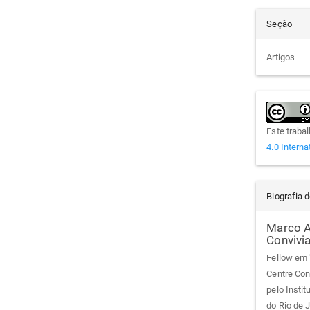
Seção
Artigos
Este traba
4.0 Interna
Biografia 
Marco A
Convivia
Fellow em "
Centre Conv
pelo Insti
do Rio de J