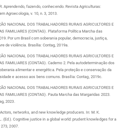
R. Aprendendo, fazendo, conhecendo. Revista Agriculturas:
em Agroecologia, v. 10, n. 3, 2013.
ÃO NACIONAL DOS TRABALHADORES RURAIS AGRICULTORES E
S FAMILIARES (CONTAG). Plataforma Política Marcha das
19. Por um Brasil com soberania popular, democracia, justiça,
vre de violência. Brasília: Contag, 2019a.
ÃO NACIONAL DOS TRABALHADORES RURAIS AGRICULTORES E
S FAMILIARES (CONTAG). Caderno 2. Pela autodeterminação dos
berania alimentar e energética. Pela proteção e conservação da
sidade e acesso aos bens comuns. Brasília: Contag, 2019c.
ÃO NACIONAL DOS TRABALHADORES RURAIS AGRICULTORES E
S FAMILIARES (CONTAG). Pauta Marcha das Margaridas 2023.
ag, 2023.
Actors, networks, and new knowledge producers. In: M. K.
 (Ed.). Cognitive justice in a global world: prudent knowledges for a
. 273, 2007.