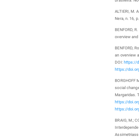
brasileira. N
ALTIERI, M. A
Nera, n. 16, p
BENFORD, R. 
overview and 
BENFORD, Rob
an overview a
DOI:
https://
https://doi.o
BORGHOFF MAI
social change
Margaridas. T
https://doi.
https://doi.
BRAIG, M.; CO
Interdependen
Assimetriasse