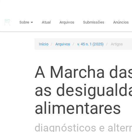
Navegação
Principal
Conteúdo
Sobre
Atual
Arquivos
Submissões
Anúncios
principal
Barra
Lateral
Início
Arquivos
v. 45 n. 1 (2025)
Artigos
A Marcha das
as desiguald
alimentares
diagnósticos e altern