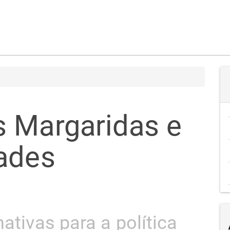
 Margaridas e
ades
ativas para a política