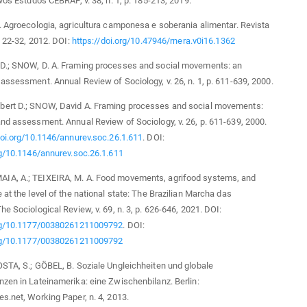
ovos Estudos CEBRAP, v. 38, n. 1, p. 185-213, 2019.
. Agroecologia, agricultura camponesa e soberania alimentar. Revista
. 22-32, 2012. DOI:
https://doi.org/10.47946/rnera.v0i16.1362
D.; SNOW, D. A. Framing processes and social movements: an
assessment. Annual Review of Sociology, v. 26, n. 1, p. 611-639, 2000.
ert D.; SNOW, David A. Framing processes and social movements:
nd assessment. Annual Review of Sociology, v. 26, p. 611-639, 2000.
doi.org/10.1146/annurev.soc.26.1.611
. DOI:
rg/10.1146/annurev.soc.26.1.611
A, A.; TEIXEIRA, M. A. Food movements, agrifood systems, and
 at the level of the national state: The Brazilian Marcha das
he Sociological Review, v. 69, n. 3, p. 626-646, 2021. DOI:
org/10.1177/00380261211009792
. DOI:
org/10.1177/00380261211009792
STA, S.; GÖBEL, B. Soziale Ungleichheiten und globale
zen in Lateinamerika: eine Zwischenbilanz. Berlin:
s.net, Working Paper, n. 4, 2013.