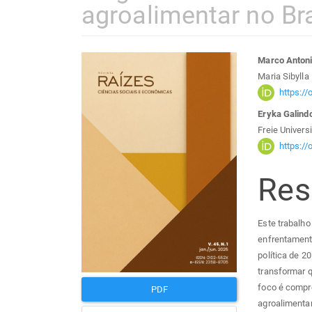
agroalimentar no Bra
Barra
Con
Marco Antoni
Maria Sibylla
lateral
do
https:/
Eryka Galind
de
arti
Freie Universi
https:/
artigos
prin
Re
Este trabalho
enfrentamento
política de 
transformar q
foco é compre
PDF
agroalimentar