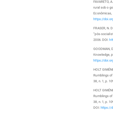
FAVARETO, A.
rural sob o g
Econômicas, v.
https://doi.o
FRASER, N. D
“pós-socialis
2006. DOI:
ht
GOODMAN, D.;
Knowledge, pr
https://doi.
HOLT GIMÉNEZ
Rumblings of 
38, n. 1, p. 1
HOLT GIMÉNEZ
Rumblings of 
38, n. 1, p. 1
DOI:
https:/