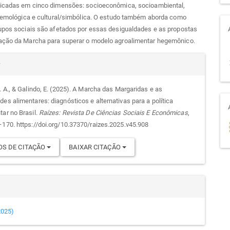
ficadas em cinco dimensões: socioeconômica, socioambiental,
stemológica e cultural/simbólica. O estudo também aborda como
rupos sociais são afetados por essas desigualdades e as propostas
ação da Marcha para superar o modelo agroalimentar hegemônico.
alhes
r
. A., & Galindo, E. (2025). A Marcha das Margaridas e as
des alimentares: diagnósticos e alternativas para a política
go
tar no Brasil.
Raízes: Revista De Ciências Sociais E Econômicas
,
–170. https://doi.org/10.37370/raizes.2025.v45.908
S DE CITAÇÃO
BAIXAR CITAÇÃO
(2025)