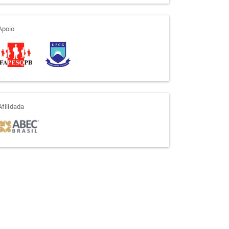
apoio
Apoio
afiliada
Afilidada