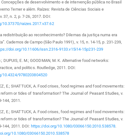
 Concepções de desenvolvimento e de intervenção pública no Brasil
overno Temer e além. Raízes: Revista de Ciências Sociais e
 37, n. 2, p. 7-26, 2017. DOI:
rg/10.37370/raizes.2017.v37.62
a redistribuição ao reconhecimento? Dilemas da justiça numa era
ta”. Cadernos de Campo (São Paulo 1991), v. 15, n. 14-15, p. 231-239,
tps://doi.org/10.11606/issn.2316-9133.v15i14-15p231-239
 DUPUIS, E. M.; GOODMAN, M. K. Alternative food networks:
actice, and politics. Routledge, 2011. DOI:
org/10.4324/9780203804520
, E.; SHATTUCK, A. Food crises, food regimes and food movements:
reform or tides of transformation? The Journal of Peasant Studies, v.
09-144, 2011.
, E.; SHATTUCK, A. Food crises, food regimes and food movements:
reform or tides of transformation? The Journal of Peasant Studies, v.
09-144, 2011. DOI:
https://doi.org/10.1080/03066150.2010.538578
.
/doi.org/10.1080/03066150.2010.538578