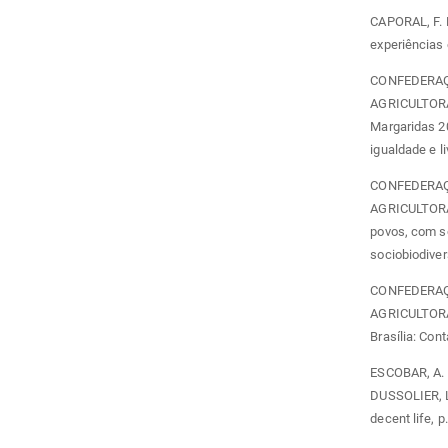
CAPORAL, F. 
experiências 
CONFEDERAÇ
AGRICULTORA
Margaridas 20
igualdade e li
CONFEDERAÇ
AGRICULTORA
povos, com so
sociobiodiver
CONFEDERAÇ
AGRICULTORA
Brasília: Cont
ESCOBAR, A. 
DUSSOLIER, L.
decent life, p