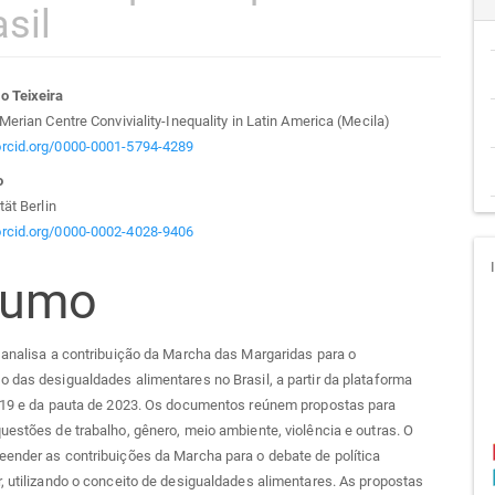
sil
teúdo
o Teixeira
 Merian Centre Conviviality-Inequality in Latin America (Mecila)
/orcid.org/0000-0001-5794-4289
o
go
tät Berlin
/orcid.org/0000-0002-4028-9406
cipal
sumo
 analisa a contribuição da Marcha das Margaridas para o
 das desigualdades alimentares no Brasil, a partir da plataforma
2019 e da pauta de 2023. Os documentos reúnem propostas para
uestões de trabalho, gênero, meio ambiente, violência e outras. O
ender as contribuições da Marcha para o debate de política
, utilizando o conceito de desigualdades alimentares. As propostas