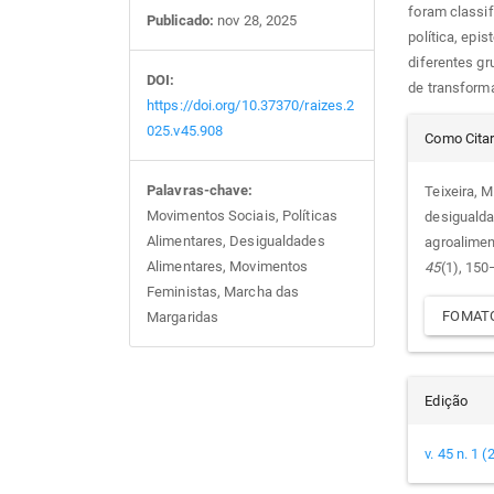
foram classi
Publicado:
nov 28, 2025
política, epi
diferentes g
DOI:
de transform
https://doi.org/10.37370/raizes.2
Det
025.v45.908
Como Cita
do
Palavras-chave:
Teixeira, M
Movimentos Sociais, Políticas
desigualda
arti
Alimentares, Desigualdades
agroalimen
Alimentares, Movimentos
45
(1), 150
Feministas, Marcha das
FOMATO
Margaridas
Edição
v. 45 n. 1 