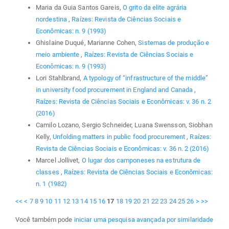
Maria da Guia Santos Gareis,
O grito da elite agrária
nordestina
,
Raízes: Revista de Ciências Sociais e
Econômicas: n. 9 (1993)
Ghislaine Duqué, Marianne Cohen,
Sistemas de produção e
meio ambiente
,
Raízes: Revista de Ciências Sociais e
Econômicas: n. 9 (1993)
Lori Stahlbrand,
A typology of “infrastructure of the middle”
in university food procurement in England and Canada
,
Raízes: Revista de Ciências Sociais e Econômicas: v. 36 n. 2
(2016)
Camilo Lozano, Sergio Schneider, Luana Swensson, Siobhan
Kelly,
Unfolding matters in public food procurement
,
Raízes:
Revista de Ciências Sociais e Econômicas: v. 36 n. 2 (2016)
Marcel Jollivet,
O lugar dos camponeses na estrutura de
classes
,
Raízes: Revista de Ciências Sociais e Econômicas:
n. 1 (1982)
<<
<
7
8
9
10
11
12
13
14
15
16
17
18
19
20
21
22
23
24
25
26
>
>>
Você também pode
iniciar uma pesquisa avançada por similaridade