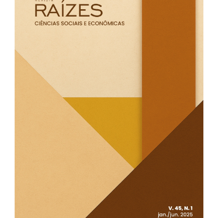
lateral
de
artigos