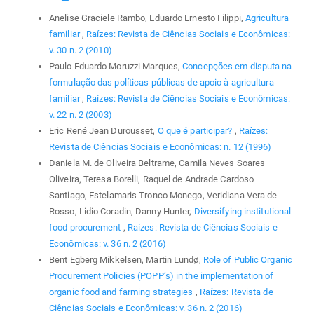
Anelise Graciele Rambo, Eduardo Ernesto Filippi,
Agricultura
familiar
,
Raízes: Revista de Ciências Sociais e Econômicas:
v. 30 n. 2 (2010)
Paulo Eduardo Moruzzi Marques,
Concepções em disputa na
formulação das políticas públicas de apoio à agricultura
familiar
,
Raízes: Revista de Ciências Sociais e Econômicas:
v. 22 n. 2 (2003)
Eric René Jean Durousset,
O que é participar?
,
Raízes:
Revista de Ciências Sociais e Econômicas: n. 12 (1996)
Daniela M. de Oliveira Beltrame, Camila Neves Soares
Oliveira, Teresa Borelli, Raquel de Andrade Cardoso
Santiago, Estelamaris Tronco Monego, Veridiana Vera de
Rosso, Lidio Coradin, Danny Hunter,
Diversifying institutional
food procurement
,
Raízes: Revista de Ciências Sociais e
Econômicas: v. 36 n. 2 (2016)
Bent Egberg Mikkelsen, Martin Lundø,
Role of Public Organic
Procurement Policies (POPP’s) in the implementation of
organic food and farming strategies
,
Raízes: Revista de
Ciências Sociais e Econômicas: v. 36 n. 2 (2016)