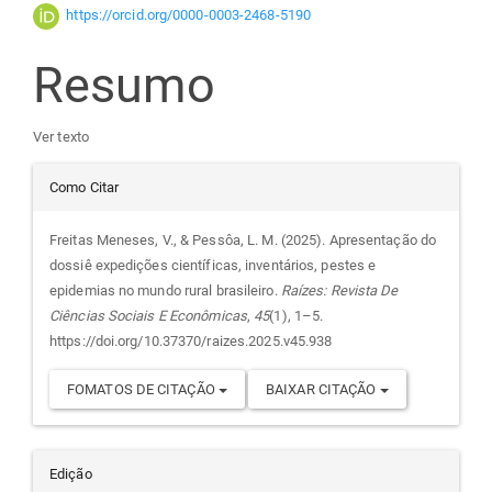
artigo
https://orcid.org/0000-0003-2468-5190
principal
Resumo
Ver texto
Detalhes
Como Citar
do
Freitas Meneses, V., & Pessôa, L. M. (2025). Apresentação do
dossiê expedições científicas, inventários, pestes e
artigo
epidemias no mundo rural brasileiro.
Raízes: Revista De
Ciências Sociais E Econômicas
,
45
(1), 1–5.
https://doi.org/10.37370/raizes.2025.v45.938
FOMATOS DE CITAÇÃO
BAIXAR CITAÇÃO
Edição