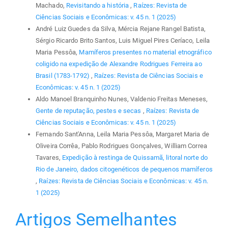
Machado,
Revisitando a história
,
Raízes: Revista de
Ciências Sociais e Econômicas: v. 45 n. 1 (2025)
André Luiz Guedes da Silva, Mércia Rejane Rangel Batista,
Sérgio Ricardo Brito Santos, Luis Miguel Pires Ceríaco, Leila
Maria Pessôa,
Mamíferos presentes no material etnográfico
coligido na expedição de Alexandre Rodrigues Ferreira ao
Brasil (1783-1792)
,
Raízes: Revista de Ciências Sociais e
Econômicas: v. 45 n. 1 (2025)
Aldo Manoel Branquinho Nunes, Valdenio Freitas Meneses,
Gente de reputação, pestes e secas
,
Raízes: Revista de
Ciências Sociais e Econômicas: v. 45 n. 1 (2025)
Fernando Sant'Anna, Leila Maria Pessôa, Margaret Maria de
Oliveira Corrêa, Pablo Rodrigues Gonçalves, William Correa
Tavares,
Expedição à restinga de Quissamã, litoral norte do
Rio de Janeiro, dados citogenéticos de pequenos mamíferos
,
Raízes: Revista de Ciências Sociais e Econômicas: v. 45 n.
1 (2025)
Artigos Semelhantes