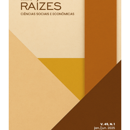
lateral
de
artigos