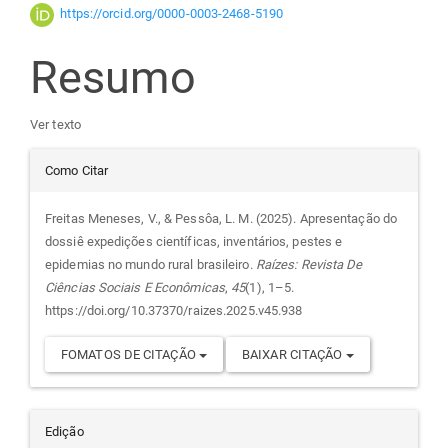
artigo
https://orcid.org/0000-0003-2468-5190
principal
Resumo
Ver texto
Detalhes
Como Citar
do
Freitas Meneses, V., & Pessôa, L. M. (2025). Apresentação do
dossiê expedições científicas, inventários, pestes e
artigo
epidemias no mundo rural brasileiro.
Raízes: Revista De
Ciências Sociais E Econômicas
,
45
(1), 1–5.
https://doi.org/10.37370/raizes.2025.v45.938
FOMATOS DE CITAÇÃO
BAIXAR CITAÇÃO
Edição