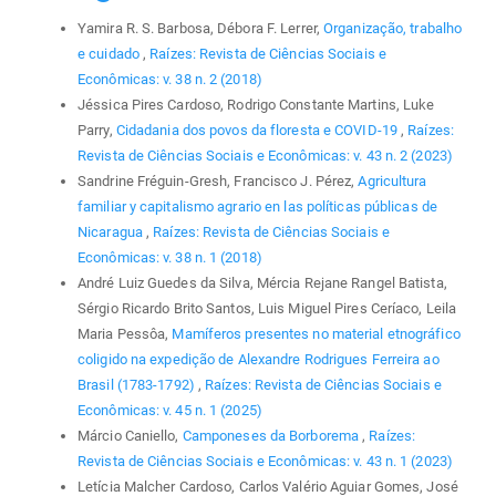
Yamira R. S. Barbosa, Débora F. Lerrer,
Organização, trabalho
e cuidado
,
Raízes: Revista de Ciências Sociais e
Econômicas: v. 38 n. 2 (2018)
Jéssica Pires Cardoso, Rodrigo Constante Martins, Luke
Parry,
Cidadania dos povos da floresta e COVID-19
,
Raízes:
Revista de Ciências Sociais e Econômicas: v. 43 n. 2 (2023)
Sandrine Fréguin-Gresh, Francisco J. Pérez,
Agricultura
familiar y capitalismo agrario en las políticas públicas de
Nicaragua
,
Raízes: Revista de Ciências Sociais e
Econômicas: v. 38 n. 1 (2018)
André Luiz Guedes da Silva, Mércia Rejane Rangel Batista,
Sérgio Ricardo Brito Santos, Luis Miguel Pires Ceríaco, Leila
Maria Pessôa,
Mamíferos presentes no material etnográfico
coligido na expedição de Alexandre Rodrigues Ferreira ao
Brasil (1783-1792)
,
Raízes: Revista de Ciências Sociais e
Econômicas: v. 45 n. 1 (2025)
Márcio Caniello,
Camponeses da Borborema
,
Raízes:
Revista de Ciências Sociais e Econômicas: v. 43 n. 1 (2023)
Letícia Malcher Cardoso, Carlos Valério Aguiar Gomes, José