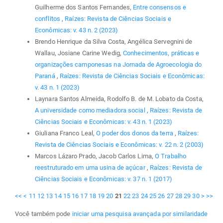
Guilherme dos Santos Fernandes,
Entre consensos e
conflitos
,
Raízes: Revista de Ciências Sociais e
Econômicas: v. 43 n. 2 (2023)
Brendo Henrique da Silva Costa, Angélica Servegnini de
Wallau, Josiane Carine Wedig,
Conhecimentos, práticas e
organizações camponesas na Jornada de Agroecologia do
Paraná
,
Raízes: Revista de Ciências Sociais e Econômicas:
v. 43 n. 1 (2023)
Laynara Santos Almeida, Rodolfo B. de M. Lobato da Costa,
A universidade como mediadora social
,
Raízes: Revista de
Ciências Sociais e Econômicas: v. 43 n. 1 (2023)
Giuliana Franco Leal,
O poder dos donos da terra
,
Raízes:
Revista de Ciências Sociais e Econômicas: v. 22 n. 2 (2003)
Marcos Lázaro Prado, Jacob Carlos Lima,
O Trabalho
reestruturado em uma usina de açúcar
,
Raízes: Revista de
Ciências Sociais e Econômicas: v. 37 n. 1 (2017)
<<
<
11
12
13
14
15
16
17
18
19
20
21
22
23
24
25
26
27
28
29
30
>
>>
Você também pode
iniciar uma pesquisa avançada por similaridade