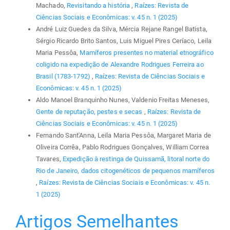
Machado,
Revisitando a história
,
Raízes: Revista de
Ciências Sociais e Econômicas: v. 45 n. 1 (2025)
André Luiz Guedes da Silva, Mércia Rejane Rangel Batista,
Sérgio Ricardo Brito Santos, Luis Miguel Pires Ceríaco, Leila
Maria Pessôa,
Mamíferos presentes no material etnográfico
coligido na expedição de Alexandre Rodrigues Ferreira ao
Brasil (1783-1792)
,
Raízes: Revista de Ciências Sociais e
Econômicas: v. 45 n. 1 (2025)
Aldo Manoel Branquinho Nunes, Valdenio Freitas Meneses,
Gente de reputação, pestes e secas
,
Raízes: Revista de
Ciências Sociais e Econômicas: v. 45 n. 1 (2025)
Fernando Sant'Anna, Leila Maria Pessôa, Margaret Maria de
Oliveira Corrêa, Pablo Rodrigues Gonçalves, William Correa
Tavares,
Expedição à restinga de Quissamã, litoral norte do
Rio de Janeiro, dados citogenéticos de pequenos mamíferos
,
Raízes: Revista de Ciências Sociais e Econômicas: v. 45 n.
1 (2025)
Artigos Semelhantes