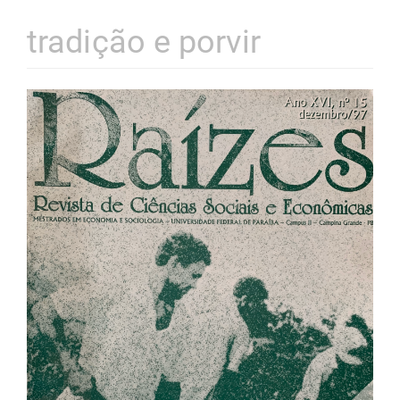
tradição e porvir
Barra
lateral
de
artigos