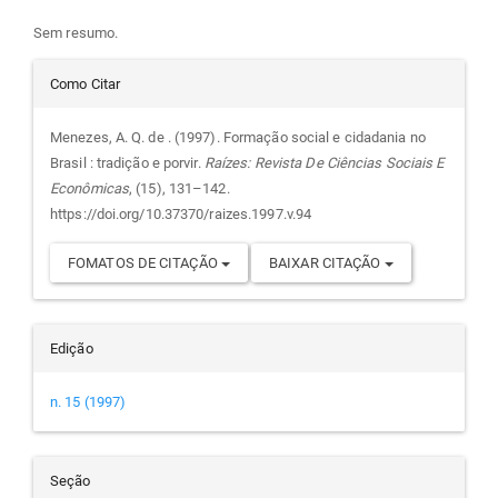
artigo
Sem resumo.
Detalhes
principal
Como Citar
do
Menezes, A. Q. de . (1997). Formação social e cidadania no
Brasil : tradição e porvir.
Raízes: Revista De Ciências Sociais E
artigo
Econômicas
, (15), 131–142.
https://doi.org/10.37370/raizes.1997.v.94
FOMATOS DE CITAÇÃO
BAIXAR CITAÇÃO
Edição
n. 15 (1997)
Seção