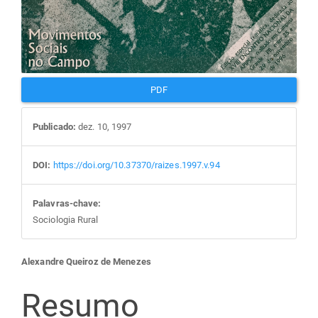
PDF
Publicado:
dez. 10, 1997
DOI:
https://doi.org/10.37370/raizes.1997.v.94
Palavras-chave:
Sociologia Rural
Conteúdo
Alexandre Queiroz de Menezes
do
Resumo