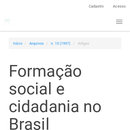
Navegação
Cadastro
Acesso
Principal
Conteúdo
Toggl
principal
naviga
Barra
Lateral
Início
Arquivos
n. 15 (1997)
Artigos
Formação
social e
cidadania no
Brasil