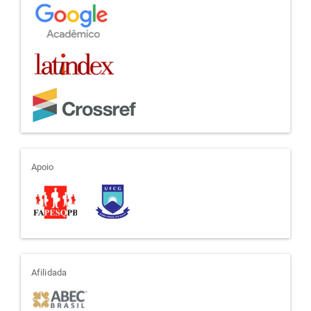
apoio
Apoio
afiliada
Afilidada