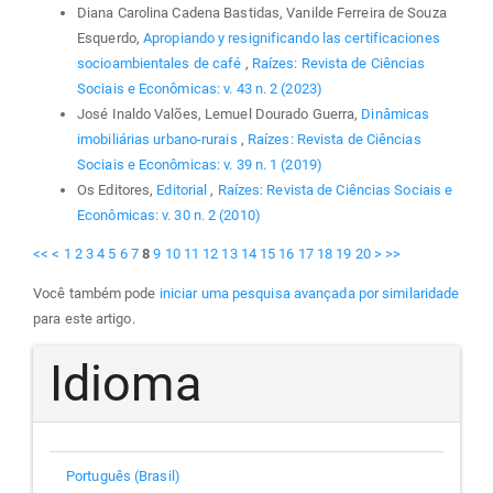
Diana Carolina Cadena Bastidas, Vanilde Ferreira de Souza
Esquerdo,
Apropiando y resignificando las certificaciones
socioambientales de café
,
Raízes: Revista de Ciências
Sociais e Econômicas: v. 43 n. 2 (2023)
José Inaldo Valões, Lemuel Dourado Guerra,
Dinâmicas
imobiliárias urbano-rurais
,
Raízes: Revista de Ciências
Sociais e Econômicas: v. 39 n. 1 (2019)
Os Editores,
Editorial
,
Raízes: Revista de Ciências Sociais e
Econômicas: v. 30 n. 2 (2010)
<<
<
1
2
3
4
5
6
7
8
9
10
11
12
13
14
15
16
17
18
19
20
>
>>
Você também pode
iniciar uma pesquisa avançada por similaridade
para este artigo.
Idioma
Português (Brasil)