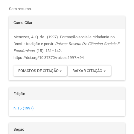
artigo
Sem resumo.
Detalhes
principal
Como Citar
do
Menezes, A. Q. de . (1997). Formação social e cidadania no
Brasil : tradição e porvir.
Raízes: Revista De Ciências Sociais E
artigo
Econômicas
, (15), 131–142.
https://doi.org/10.37370/raizes.1997.v.94
FOMATOS DE CITAÇÃO
BAIXAR CITAÇÃO
Edição
n. 15 (1997)
Seção