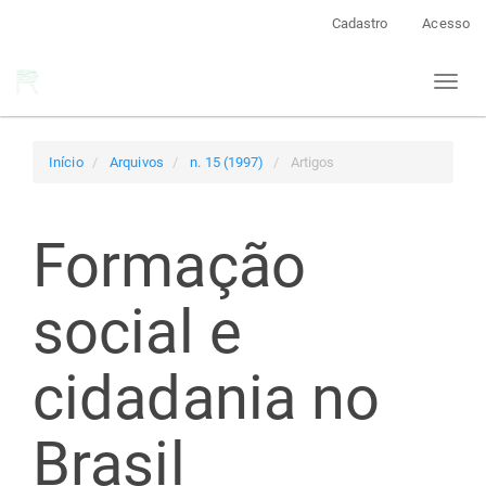
Navegação
Cadastro
Acesso
Principal
Conteúdo
Toggl
principal
naviga
Barra
Lateral
Início
Arquivos
n. 15 (1997)
Artigos
Formação
social e
cidadania no
Brasil