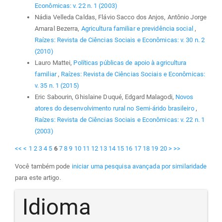
Econômicas: v. 22 n. 1 (2003)
Nádia Velleda Caldas, Flávio Sacco dos Anjos, Antônio Jorge
Amaral Bezerra,
Agricultura familiar e previdência social
,
Raízes: Revista de Ciências Sociais e Econômicas: v. 30 n. 2
(2010)
Lauro Mattei,
Políticas públicas de apoio à agricultura
familiar
,
Raízes: Revista de Ciências Sociais e Econômicas:
v. 35 n. 1 (2015)
Eric Sabourin, Ghislaine Duqué, Edgard Malagodi,
Novos
atores do desenvolvimento rural no Semi-árido brasileiro
,
Raízes: Revista de Ciências Sociais e Econômicas: v. 22 n. 1
(2003)
<<
<
1
2
3
4
5
6
7
8
9
10
11
12
13
14
15
16
17
18
19
20
>
>>
Você também pode
iniciar uma pesquisa avançada por similaridade
para este artigo.
Idioma