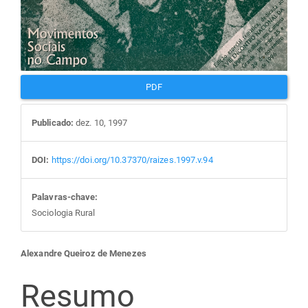
PDF
Publicado:
dez. 10, 1997
DOI:
https://doi.org/10.37370/raizes.1997.v.94
Palavras-chave:
Sociologia Rural
Conteúdo
Alexandre Queiroz de Menezes
do
Resumo