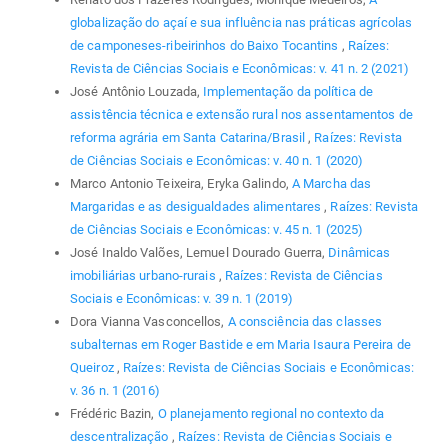
globalização do açaí e sua influência nas práticas agrícolas
de camponeses-ribeirinhos do Baixo Tocantins
,
Raízes:
Revista de Ciências Sociais e Econômicas: v. 41 n. 2 (2021)
José Antônio Louzada,
Implementação da política de
assistência técnica e extensão rural nos assentamentos de
reforma agrária em Santa Catarina/Brasil
,
Raízes: Revista
de Ciências Sociais e Econômicas: v. 40 n. 1 (2020)
Marco Antonio Teixeira, Eryka Galindo,
A Marcha das
Margaridas e as desigualdades alimentares
,
Raízes: Revista
de Ciências Sociais e Econômicas: v. 45 n. 1 (2025)
José Inaldo Valões, Lemuel Dourado Guerra,
Dinâmicas
imobiliárias urbano-rurais
,
Raízes: Revista de Ciências
Sociais e Econômicas: v. 39 n. 1 (2019)
Dora Vianna Vasconcellos,
A consciência das classes
subalternas em Roger Bastide e em Maria Isaura Pereira de
Queiroz
,
Raízes: Revista de Ciências Sociais e Econômicas:
v. 36 n. 1 (2016)
Frédéric Bazin,
O planejamento regional no contexto da
descentralização
,
Raízes: Revista de Ciências Sociais e