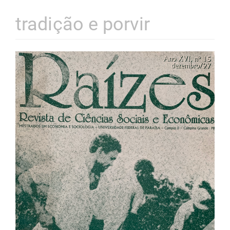
tradição e porvir
Barra
lateral
de
artigos