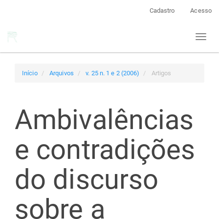
Navegação
Cadastro
Acesso
Principal
Conteúdo
Toggl
principal
naviga
Barra
Lateral
Início
Arquivos
v. 25 n. 1 e 2 (2006)
Artigos
Ambivalências
e contradições
do discurso
sobre a