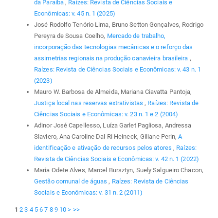
da Paraíba
,
Raízes: Revista de Ciências Sociais e
Econômicas: v. 45 n. 1 (2025)
José Rodolfo Tenório Lima, Bruno Setton Gonçalves, Rodrigo
Pereyra de Sousa Coelho,
Mercado de trabalho,
incorporação das tecnologias mecânicas e o reforço das
assimetrias regionais na produção canavieira brasileira
,
Raízes: Revista de Ciências Sociais e Econômicas: v. 43 n. 1
(2023)
Mauro W. Barbosa de Almeida, Mariana Ciavatta Pantoja,
Justiça local nas reservas extrativistas
,
Raízes: Revista de
Ciências Sociais e Econômicas: v. 23 n. 1 e 2 (2004)
Adinor José Capellesso, Luíza Garlet Pagliosa, Andressa
Slaviero, Ana Caroline Dal Ri Heineck, Giliane Perin,
A
identificação e ativação de recursos pelos atores
,
Raízes:
Revista de Ciências Sociais e Econômicas: v. 42 n. 1 (2022)
Maria Odete Alves, Marcel Bursztyn, Suely Salgueiro Chacon,
Gestão comunal de águas
,
Raízes: Revista de Ciências
Sociais e Econômicas: v. 31 n. 2 (2011)
1
2
3
4
5
6
7
8
9
10
>
>>