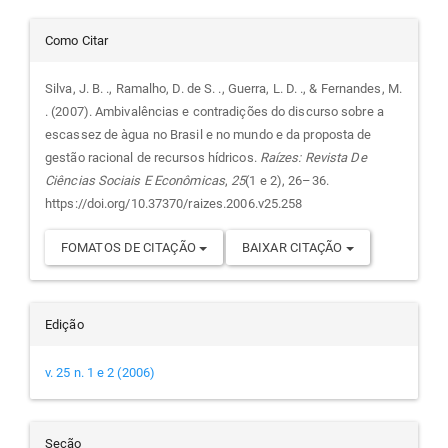
Detalhes
Como Citar
do
Silva, J. B. ., Ramalho, D. de S. ., Guerra, L. D. ., & Fernandes, M.
. (2007). Ambivalências e contradições do discurso sobre a
artigo
escassez de àgua no Brasil e no mundo e da proposta de
gestão racional de recursos hídricos.
Raízes: Revista De
Ciências Sociais E Econômicas
,
25
(1 e 2), 26–36.
https://doi.org/10.37370/raizes.2006.v25.258
FOMATOS DE CITAÇÃO
BAIXAR CITAÇÃO
Edição
v. 25 n. 1 e 2 (2006)
Seção