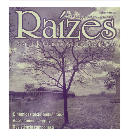
Barra
lateral
de
artigos