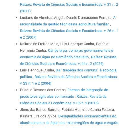
Raízes: Revista de Ciências Sociais e Econômicas: v. 31 n. 2
(2011)
Luciano de Almeida, Angela Duarte Damasceno Ferreira,
A
racionalidade da gestão técnica na agricultura familiar
,
Raízes: Revista de Ciências Sociais e Econômicas: v. 26 n. 1
e 2 (2007)
Kaliane de Freitas Maia, Luis Henrique Cunha, Patrícia
Hermínio Cunha,
Carros-pipa, compras governamentais e
economia da água no Semiárido brasileiro
,
Raízes: Revista
de Ciências Sociais e Econômicas: v. 44 n. 2 (2024)
Luis Henrique Cunha,
Da “tragédia dos comuns” à ecologia
política
,
Raízes: Revista de Ciências Sociais e Econômicas:
v. 23 n. 1 e 2 (2004)
Priscila Tavares dos Santos,
Formas de integração de
produtores agrícolas ao mercado
,
Raízes: Revista de
Ciências Sociais e Econômicas: v. 35 n. 2 (2015)
Jhersyka Barros Barreto, Patrícia Hermínio Cunha Feitosa,
Kainara Lira dos Anjos,
Desigualdades socioambientais do
abastecimento de água nas microrregiões de água e esgoto