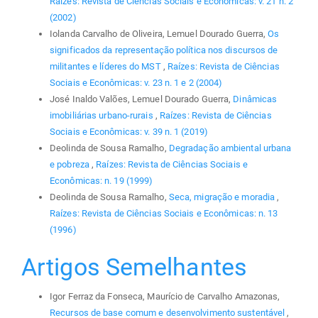
Raízes: Revista de Ciências Sociais e Econômicas: v. 21 n. 2
(2002)
Iolanda Carvalho de Oliveira, Lemuel Dourado Guerra,
Os
significados da representação política nos discursos de
militantes e líderes do MST
,
Raízes: Revista de Ciências
Sociais e Econômicas: v. 23 n. 1 e 2 (2004)
José Inaldo Valões, Lemuel Dourado Guerra,
Dinâmicas
imobiliárias urbano-rurais
,
Raízes: Revista de Ciências
Sociais e Econômicas: v. 39 n. 1 (2019)
Deolinda de Sousa Ramalho,
Degradação ambiental urbana
e pobreza
,
Raízes: Revista de Ciências Sociais e
Econômicas: n. 19 (1999)
Deolinda de Sousa Ramalho,
Seca, migração e moradia
,
Raízes: Revista de Ciências Sociais e Econômicas: n. 13
(1996)
Artigos Semelhantes
Igor Ferraz da Fonseca, Maurício de Carvalho Amazonas,
Recursos de base comum e desenvolvimento sustentável
,