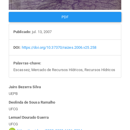
PDF
Publicado:
jul. 13, 2007
DOI:
https://doi.org/10.37370/raizes.2006.v25.258
Palavras-chave:
Escassez, Mercado de Recursos Hídricos, Recursos Hídricos
Conteúdo
Jairo Bezerra Silva
UEPB
do
Deolinda de Sousa Ramalho
UFCG
artigo
Lemuel Dourado Guerra
UFCG