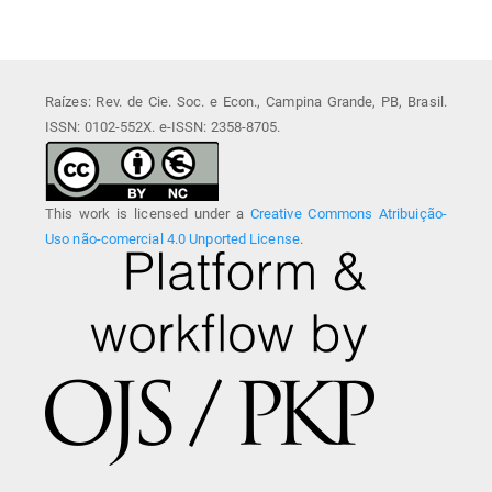
Raízes: Rev. de Cie. Soc. e Econ., Campina Grande, PB, Brasil.
ISSN: 0102-552X. e-ISSN: 2358-8705.
This work is licensed under a
Creative Commons Atribuição-
Uso não-comercial 4.0 Unported License
.