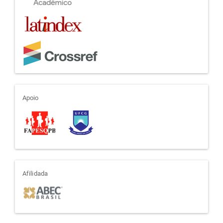
apoio
Apoio
afiliada
Afilidada