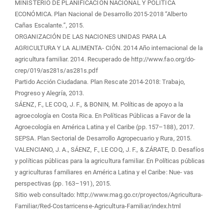
MINISTERIO DE PLANIFICACIÓN NACIONAL Y POLÍTICA
ECONÓMICA. Plan Nacional de Desarrollo 2015-2018 “Alberto
Cañas Escalante.”, 2015.
ORGANIZACIÓN DE LAS NACIONES UNIDAS PARA LA
AGRICULTURA Y LA ALIMENTA- CIÓN. 2014 Año internacional de la
agricultura familiar. 2014. Recuperado de http://www.fao.org/do-
crep/019/as281s/as281s.pdf
Partido Acción Ciudadana. Plan Rescate 2014-2018: Trabajo,
Progreso y Alegría, 2013.
SÁENZ, F., LE COQ, J. F., & BONIN, M. Políticas de apoyo a la
agroecología en Costa Rica. En Políticas Públicas a Favor de la
Agroecología en América Latina y el Caribe (pp. 157–188), 2017.
SEPSA. Plan Sectorial de Desarrollo Agropecuario y Rura, 2015.
VALENCIANO, J. A., SÁENZ, F., LE COQ, J. F., & ZÁRATE, D. Desafíos
y políticas públicas para la agricultura familiar. En Políticas públicas
y agriculturas familiares en América Latina y el Caribe: Nue- vas
perspectivas (pp. 163–191), 2015.
Sitio web consultado: http://www.mag.go.cr/proyectos/Agricultura-
Familiar/Red-Costarricense-Agricultura-Familiar/index.html