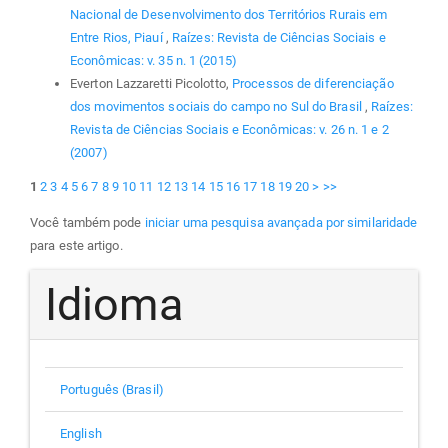
Nacional de Desenvolvimento dos Territórios Rurais em
Entre Rios, Piauí
,
Raízes: Revista de Ciências Sociais e
Econômicas: v. 35 n. 1 (2015)
Everton Lazzaretti Picolotto,
Processos de diferenciação
dos movimentos sociais do campo no Sul do Brasil
,
Raízes:
Revista de Ciências Sociais e Econômicas: v. 26 n. 1 e 2
(2007)
1
2
3
4
5
6
7
8
9
10
11
12
13
14
15
16
17
18
19
20
>
>>
Você também pode
iniciar uma pesquisa avançada por similaridade
para este artigo.
Idioma
Português (Brasil)
English