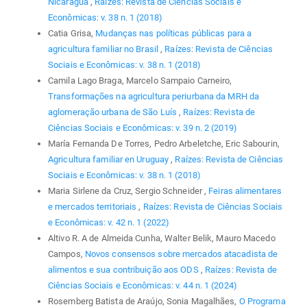
Nicaragua
,
Raízes: Revista de Ciências Sociais e
Econômicas: v. 38 n. 1 (2018)
Catia Grisa,
Mudanças nas políticas públicas para a
agricultura familiar no Brasil
,
Raízes: Revista de Ciências
Sociais e Econômicas: v. 38 n. 1 (2018)
Camila Lago Braga, Marcelo Sampaio Carneiro,
Transformações na agricultura periurbana da MRH da
aglomeração urbana de São Luís
,
Raízes: Revista de
Ciências Sociais e Econômicas: v. 39 n. 2 (2019)
María Fernanda De Torres, Pedro Arbeletche, Eric Sabourin,
Agricultura familiar en Uruguay
,
Raízes: Revista de Ciências
Sociais e Econômicas: v. 38 n. 1 (2018)
Maria Sirlene da Cruz, Sergio Schneider ,
Feiras alimentares
e mercados territoriais
,
Raízes: Revista de Ciências Sociais
e Econômicas: v. 42 n. 1 (2022)
Altivo R. A de Almeida Cunha, Walter Belik, Mauro Macedo
Campos,
Novos consensos sobre mercados atacadista de
alimentos e sua contribuição aos ODS
,
Raízes: Revista de
Ciências Sociais e Econômicas: v. 44 n. 1 (2024)
Rosemberg Batista de Araújo, Sonia Magalhães,
O Programa