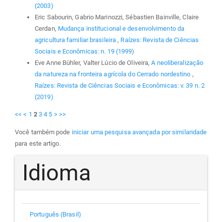
(2003)
Eric Sabourin, Gabrio Marinozzi, Sébastien Bainville, Claire
Cerdan,
Mudança institucional e desenvolvimento da
agricultura familiar brasileira
,
Raízes: Revista de Ciências
Sociais e Econômicas: n. 19 (1999)
Eve Anne Bühler, Valter Lúcio de Oliveira,
A neoliberalização
da natureza na fronteira agrícola do Cerrado nordestino
,
Raízes: Revista de Ciências Sociais e Econômicas: v. 39 n. 2
(2019)
<<
<
1
2
3
4
5
>
>>
Você também pode
iniciar uma pesquisa avançada por similaridade
para este artigo.
Idioma
Português (Brasil)