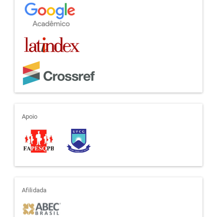
apoio
Apoio
afiliada
Afilidada