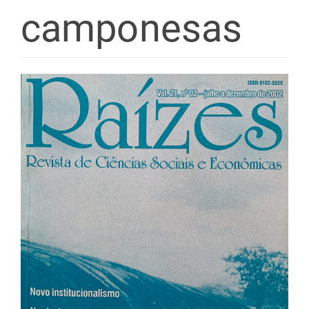
camponesas
Barra
lateral
de
artigos