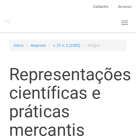
Navegação
Cadastro
Acesso
Principal
Conteúdo
Toggl
principal
naviga
Barra
Lateral
Início
Arquivos
v. 21 n. 2 (2002)
Artigos
Representações
científicas e
práticas
mercantis