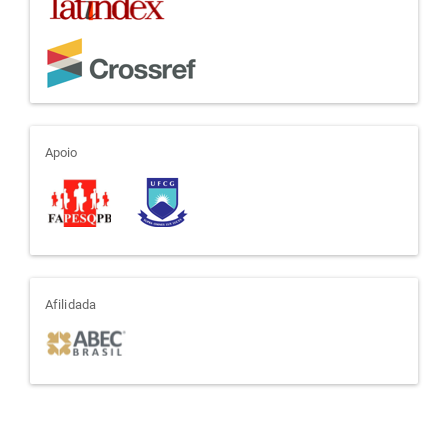
apoio
Apoio
afiliada
Afilidada