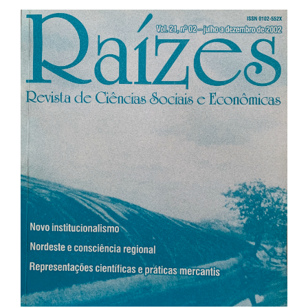
Barra
lateral
de
artigos