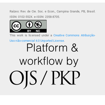
Raízes: Rev. de Cie. Soc. e Econ., Campina Grande, PB, Brasil.
ISSN: 0102-552X. e-ISSN: 2358-8705.
This work is licensed under a
Creative Commons Atribuição-
Uso não-comercial 4.0 Unported License
.