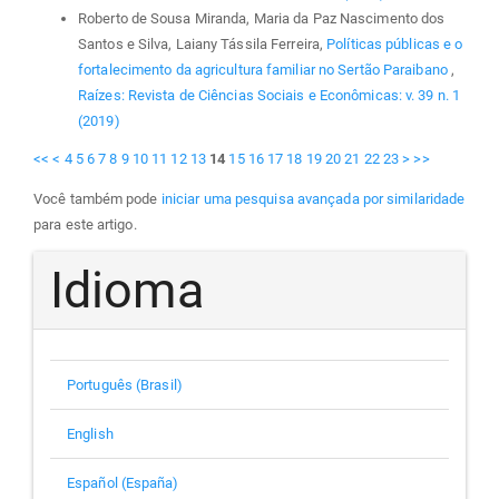
Roberto de Sousa Miranda, Maria da Paz Nascimento dos
Santos e Silva, Laiany Tássila Ferreira,
Políticas públicas e o
fortalecimento da agricultura familiar no Sertão Paraibano
,
Raízes: Revista de Ciências Sociais e Econômicas: v. 39 n. 1
(2019)
<<
<
4
5
6
7
8
9
10
11
12
13
14
15
16
17
18
19
20
21
22
23
>
>>
Você também pode
iniciar uma pesquisa avançada por similaridade
para este artigo.
Idioma
Português (Brasil)
English
Español (España)