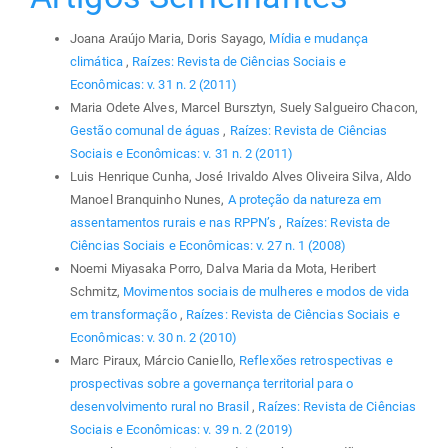
Joana Araújo Maria, Doris Sayago,
Mídia e mudança
climática
,
Raízes: Revista de Ciências Sociais e
Econômicas: v. 31 n. 2 (2011)
Maria Odete Alves, Marcel Bursztyn, Suely Salgueiro Chacon,
Gestão comunal de águas
,
Raízes: Revista de Ciências
Sociais e Econômicas: v. 31 n. 2 (2011)
Luis Henrique Cunha, José Irivaldo Alves Oliveira Silva, Aldo
Manoel Branquinho Nunes,
A proteção da natureza em
assentamentos rurais e nas RPPN’s
,
Raízes: Revista de
Ciências Sociais e Econômicas: v. 27 n. 1 (2008)
Noemi Miyasaka Porro, Dalva Maria da Mota, Heribert
Schmitz,
Movimentos sociais de mulheres e modos de vida
em transformação
,
Raízes: Revista de Ciências Sociais e
Econômicas: v. 30 n. 2 (2010)
Marc Piraux, Márcio Caniello,
Reflexões retrospectivas e
prospectivas sobre a governança territorial para o
desenvolvimento rural no Brasil
,
Raízes: Revista de Ciências
Sociais e Econômicas: v. 39 n. 2 (2019)