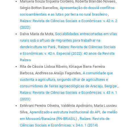
Manuela Souza Siqueira Cordeiro, Roberta Brandão Novaes,
Sérgio Botton Barcellos,
Apresentação do dossiê conflitos
socioambientais e as lutas por terra no rural brasileiro
,
Raízes: Revista de Ciências Sociais e Econômicas: v. 42 n. 2
(2022)
Dalva Maria da Mota,
Sociabilidades entrecortadas em vilas
rurais sob o afluxo de migrantes para trabalhar na
dendeicultura no Pará
,
Raízes: Revista de Ciências Sociais
e Econômicas: v. 42 n. Especial (2022): 40 anos da Revista
Raízes
Rita de Cássia Lisboa Ribeiro, Kiriaque Barra Ferreira
Barbosa, Andhressa Araújo Fagundes,
A comunidade que
sustenta a agricultura, segundo olhar de agricultores e
consumidores de feiras agroecológicas de Aracaju, Sergipe
,
Raízes: Revista de Ciências Sociais e Econômicas: v. 43 n. 1
(2023)
Estévani Pereira Oliveira, Valdênia Apolinário, Maria Lussieu
Silva,
Aprendizado e estrutura institucional do APL de melão
em Mossoró/Baraúna (RN-BRASIL)
,
Raízes: Revista de
Ciências Sociais e Econômicas: v. 34 n. 1 (2014)