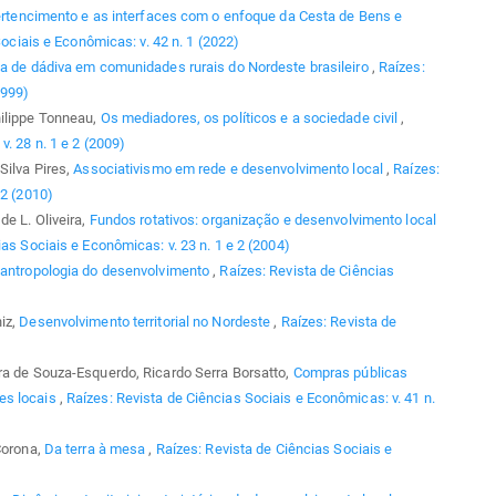
pertencimento e as interfaces com o enfoque da Cesta de Bens e
ociais e Econômicas: v. 42 n. 1 (2022)
ia de dádiva em comunidades rurais do Nordeste brasileiro
,
Raízes:
1999)
hilippe Tonneau,
Os mediadores, os políticos e a sociedade civil
,
. 28 n. 1 e 2 (2009)
Silva Pires,
Associativismo em rede e desenvolvimento local
,
Raízes:
 2 (2010)
de L. Oliveira,
Fundos rotativos: organização e desenvolvimento local
as Sociais e Econômicas: v. 23 n. 1 e 2 (2004)
oantropologia do desenvolvimento
,
Raízes: Revista de Ciências
iz,
Desenvolvimento territorial no Nordeste
,
Raízes: Revista de
ra de Souza-Esquerdo, Ricardo Serra Borsatto,
Compras públicas
es locais
,
Raízes: Revista de Ciências Sociais e Econômicas: v. 41 n.
Corona,
Da terra à mesa
,
Raízes: Revista de Ciências Sociais e