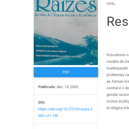
Barra
Con
UFAL
lateral
do
Re
de
arti
artigos
prin
Discutimos n
modelo de De
inadequação 
PDF
problemas ca
às formas hi
Publicado:
dez. 13, 2002
central é o d
gestão racion
nichos ecológ
DOI:
Ecológica Int
https://doi.org/10.37370/raizes.2
002.v21.196