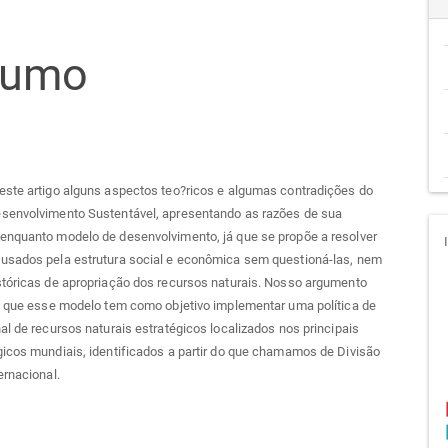
teúdo
sumo
go
cipal
este artigo alguns aspectos teo?ricos e algumas contradições do
senvolvimento Sustentável, apresentando as razões de sua
enquanto modelo de desenvolvimento, já que se propõe a resolver
usados pela estrutura social e econômica sem questioná-las, nem
stóricas de apropriação dos recursos naturais. Nosso argumento
e que esse modelo tem como objetivo implementar uma política de
al de recursos naturais estratégicos localizados nos principais
icos mundiais, identificados a partir do que chamamos de Divisão
ernacional.