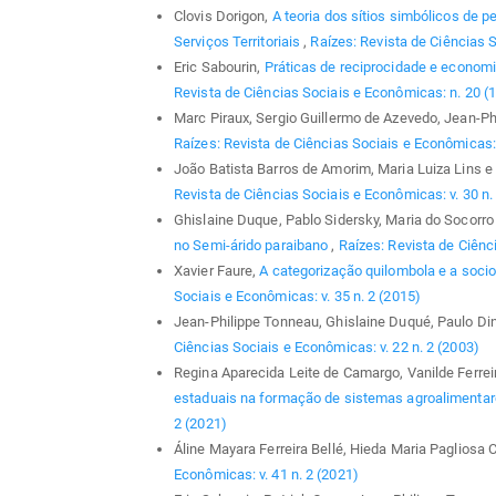
Clovis Dorigon,
A teoria dos sítios simbólicos de 
Serviços Territoriais
,
Raízes: Revista de Ciências S
Eric Sabourin,
Práticas de reciprocidade e econom
Revista de Ciências Sociais e Econômicas: n. 20 (
Marc Piraux, Sergio Guillermo de Azevedo, Jean-P
Raízes: Revista de Ciências Sociais e Econômicas: v
João Batista Barros de Amorim, Maria Luiza Lins e 
Revista de Ciências Sociais e Econômicas: v. 30 n.
Ghislaine Duque, Pablo Sidersky, Maria do Socorro 
no Semi-árido paraibano
,
Raízes: Revista de Ciênci
Xavier Faure,
A categorização quilombola e a soci
Sociais e Econômicas: v. 35 n. 2 (2015)
Jean-Philippe Tonneau, Ghislaine Duqué, Paulo Din
Ciências Sociais e Econômicas: v. 22 n. 2 (2003)
Regina Aparecida Leite de Camargo, Vanilde Ferrei
estaduais na formação de sistemas agroalimentar
2 (2021)
Áline Mayara Ferreira Bellé, Hieda Maria Pagliosa 
Econômicas: v. 41 n. 2 (2021)