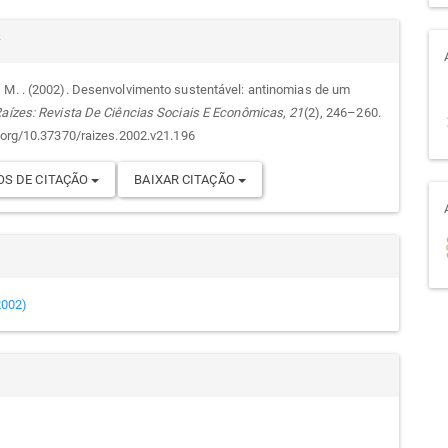
alhes
r
 M. . (2002). Desenvolvimento sustentável: antinomias de um
aízes: Revista De Ciências Sociais E Econômicas
,
21
(2), 246–260.
go
i.org/10.37370/raizes.2002.v21.196
S DE CITAÇÃO
BAIXAR CITAÇÃO
(2002)