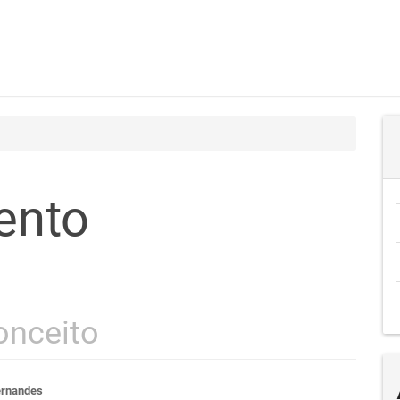
ento
onceito
ernandes