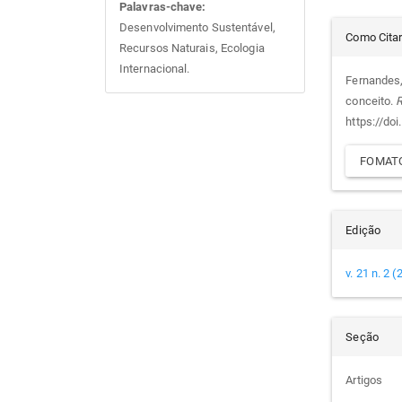
Palavras-chave:
Det
Desenvolvimento Sustentável,
Como Cita
Recursos Naturais, Ecologia
do
Internacional.
Fernandes,
conceito.
R
arti
https://do
FOMATO
Edição
v. 21 n. 2 
Seção
Artigos