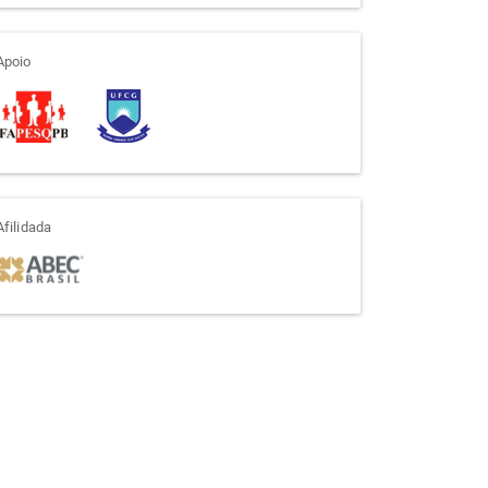
apoio
Apoio
afiliada
Afilidada