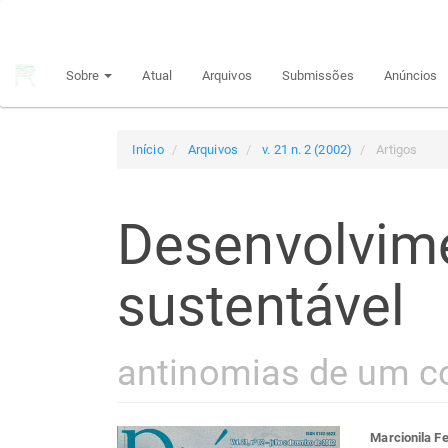
Navegação
Principal
Conteúdo
Sobre
Atual
Arquivos
Submissões
Anúncios
principal
Barra
Lateral
Início
Arquivos
v. 21 n. 2 (2002)
Artigos
Desenvolvim
sustentável
antinomias de um c
Marcionila F