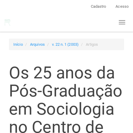
Navegação
Cadastro
Acesso
Principal
Conteúdo
Toggl
principal
naviga
Barra
Lateral
Início
Arquivos
v. 22 n. 1 (2003)
Artigos
Os 25 anos da
Pós-Graduação
em Sociologia
no Centro de