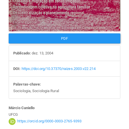
PDF
Publicado:
dez. 13, 2004
DOI:
https://doi.org/10.37370/raizes.2003.v22.214
Palavras-chave:
Sociologia, Sociologia Rural
Conteúdo
Márcio Caniello
UFCG
do
https://orcid.org/0000-0003-2765-9393