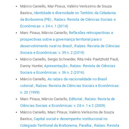
Márcio Caniello, Mar Piraux, Valério Veríssimo de Souza
Bastos,
Identidade e diversidade no Teritório da Cidadania
da Borborema (PB)
,
Raízes: Revista de Ciências Sociais e
Econômicas: v. 34 n. 1 (2014)
Marc Piraux, Márcio Caniello,
Reflexões retrospectivas e
prospectivas sobre a governança territorial para o
desenvolvimento rural no Brasil
,
Raízes: Revista de Ciências
Sociais e Econômicas: v. 39 n. 2 (2019)
Márcio Caniello, Sergio Schneider, Rita Inês Paetzhold Pauli,
Danny Hunter,
Apresentação
,
Raízes: Revista de Ciências
Sociais e Econômicas: v. 36 n. 2 (2016)
Márcio Caniello,
As raízes da nacionalidade no Brasil
colonial
,
Raízes: Revista de Ciências Sociais e Econômicas:
n. 20 (1999)
Marc Piraux, Márcio Caniello,
Editorial
,
Raízes: Revista de
Ciências Sociais e Econômicas: v. 28 n. 1 e 2 (2009)
Márcio Caniello, Marc Piraux, Valério Veríssimo de Souza
Bastos,
Capital social e desempenho institucional no
Colegiado Territorial da Borborema, Paraíba
,
Raízes: Revista