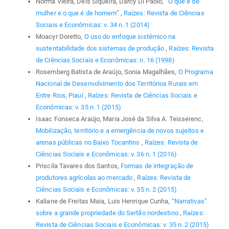
Norma Vieira, Deis Siqueira, Darcy Di Paolo,
“O que é de
mulher e o que é de homem”
,
Raízes: Revista de Ciências
Sociais e Econômicas: v. 34 n. 1 (2014)
Moacyr Doretto,
O uso do enfoque sistêmico na
sustentabilidade dos sistemas de produção
,
Raízes: Revista
de Ciências Sociais e Econômicas: n. 16 (1998)
Rosemberg Batista de Araújo, Sonia Magalhães,
O Programa
Nacional de Desenvolvimento dos Territórios Rurais em
Entre Rios, Piauí
,
Raízes: Revista de Ciências Sociais e
Econômicas: v. 35 n. 1 (2015)
Isaac Fonseca Araújo, Maria José da Silva A. Teisserenc,
Mobilização, território e a emergência de novos sujeitos e
arenas públicas no Baixo Tocantins
,
Raízes: Revista de
Ciências Sociais e Econômicas: v. 36 n. 1 (2016)
Priscila Tavares dos Santos,
Formas de integração de
produtores agrícolas ao mercado
,
Raízes: Revista de
Ciências Sociais e Econômicas: v. 35 n. 2 (2015)
Kaliane de Freitas Maia, Luis Henrique Cunha,
“Narrativas”
sobre a grande propriedade do Sertão nordestino
,
Raízes:
Revista de Ciências Sociais e Econômicas: v. 35 n. 2 (2015)