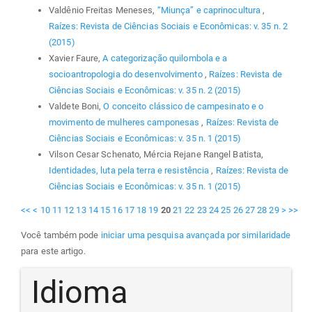
Valdênio Freitas Meneses,
“Miunça” e caprinocultura
,
Raízes: Revista de Ciências Sociais e Econômicas: v. 35 n. 2
(2015)
Xavier Faure,
A categorização quilombola e a
socioantropologia do desenvolvimento
,
Raízes: Revista de
Ciências Sociais e Econômicas: v. 35 n. 2 (2015)
Valdete Boni,
O conceito clássico de campesinato e o
movimento de mulheres camponesas
,
Raízes: Revista de
Ciências Sociais e Econômicas: v. 35 n. 1 (2015)
Vilson Cesar Schenato, Mércia Rejane Rangel Batista,
Identidades, luta pela terra e resistência
,
Raízes: Revista de
Ciências Sociais e Econômicas: v. 35 n. 1 (2015)
<<
<
10
11
12
13
14
15
16
17
18
19
20
21
22
23
24
25
26
27
28
29
>
>>
Você também pode
iniciar uma pesquisa avançada por similaridade
para este artigo.
Idioma