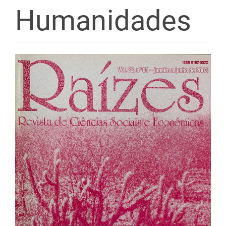
Humanidades
Barra
lateral
de
artigos