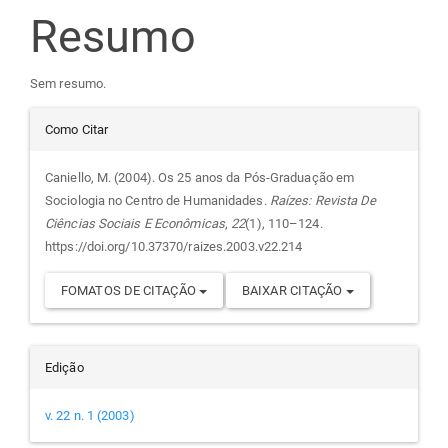
Resumo
artigo
principal
Sem resumo.
Detalhes
Como Citar
do
Caniello, M. (2004). Os 25 anos da Pós-Graduação em
Sociologia no Centro de Humanidades.
Raízes: Revista De
artigo
Ciências Sociais E Econômicas
,
22
(1), 110–124.
https://doi.org/10.37370/raizes.2003.v22.214
FOMATOS DE CITAÇÃO
BAIXAR CITAÇÃO
Edição
v. 22 n. 1 (2003)