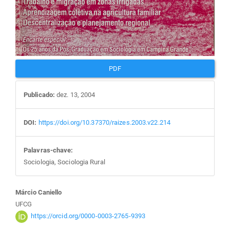
PDF
Publicado:
dez. 13, 2004
DOI:
https://doi.org/10.37370/raizes.2003.v22.214
Palavras-chave:
Sociologia, Sociologia Rural
Conteúdo
Márcio Caniello
UFCG
do
https://orcid.org/0000-0003-2765-9393