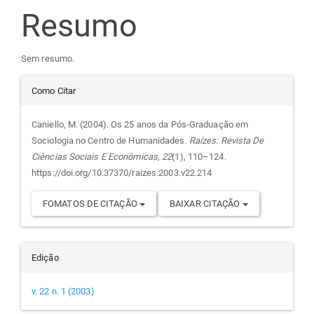
Resumo
artigo
principal
Sem resumo.
Detalhes
Como Citar
do
Caniello, M. (2004). Os 25 anos da Pós-Graduação em
Sociologia no Centro de Humanidades.
Raízes: Revista De
artigo
Ciências Sociais E Econômicas
,
22
(1), 110–124.
https://doi.org/10.37370/raizes.2003.v22.214
FOMATOS DE CITAÇÃO
BAIXAR CITAÇÃO
Edição
v. 22 n. 1 (2003)