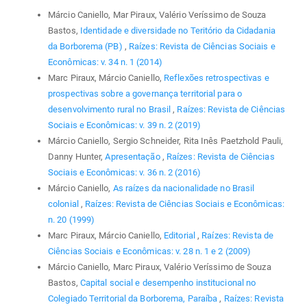
Márcio Caniello, Mar Piraux, Valério Veríssimo de Souza
Bastos,
Identidade e diversidade no Teritório da Cidadania
da Borborema (PB)
,
Raízes: Revista de Ciências Sociais e
Econômicas: v. 34 n. 1 (2014)
Marc Piraux, Márcio Caniello,
Reflexões retrospectivas e
prospectivas sobre a governança territorial para o
desenvolvimento rural no Brasil
,
Raízes: Revista de Ciências
Sociais e Econômicas: v. 39 n. 2 (2019)
Márcio Caniello, Sergio Schneider, Rita Inês Paetzhold Pauli,
Danny Hunter,
Apresentação
,
Raízes: Revista de Ciências
Sociais e Econômicas: v. 36 n. 2 (2016)
Márcio Caniello,
As raízes da nacionalidade no Brasil
colonial
,
Raízes: Revista de Ciências Sociais e Econômicas:
n. 20 (1999)
Marc Piraux, Márcio Caniello,
Editorial
,
Raízes: Revista de
Ciências Sociais e Econômicas: v. 28 n. 1 e 2 (2009)
Márcio Caniello, Marc Piraux, Valério Veríssimo de Souza
Bastos,
Capital social e desempenho institucional no
Colegiado Territorial da Borborema, Paraíba
,
Raízes: Revista