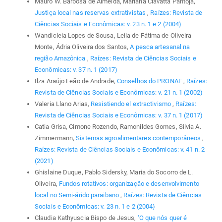
Mauro W. Barbosa de Almeida, Mariana Ciavatta Pantoja,
Justiça local nas reservas extrativistas
,
Raízes: Revista de
Ciências Sociais e Econômicas: v. 23 n. 1 e 2 (2004)
Wandicleia Lopes de Sousa, Leila de Fátima de Oliveira
Monte, Ádria Oliveira dos Santos,
A pesca artesanal na
região Amazônica
,
Raízes: Revista de Ciências Sociais e
Econômicas: v. 37 n. 1 (2017)
Ilza Araújo Leão de Andrade,
Conselhos do PRONAF
,
Raízes:
Revista de Ciências Sociais e Econômicas: v. 21 n. 1 (2002)
Valeria Llano Arias,
Resistiendo el extractivismo
,
Raízes:
Revista de Ciências Sociais e Econômicas: v. 37 n. 1 (2017)
Catia Grisa, Cimone Rozendo, Ramonildes Gomes, Silvia A.
Zimmermann,
Sistemas agroalimentares contemporâneos
,
Raízes: Revista de Ciências Sociais e Econômicas: v. 41 n. 2
(2021)
Ghislaine Duque, Pablo Sidersky, Maria do Socorro de L.
Oliveira,
Fundos rotativos: organização e desenvolvimento
local no Semi-árido paraibano
,
Raízes: Revista de Ciências
Sociais e Econômicas: v. 23 n. 1 e 2 (2004)
Claudia Kathyuscia Bispo de Jesus,
‘O que nós quer é