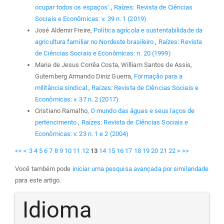
ocupar todos os espaços’
,
Raízes: Revista de Ciências
Sociais e Econômicas: v. 39 n. 1 (2019)
José Aldemir Freire,
Política agrícola e sustentabilidade da
agricultura familiar no Nordeste brasileiro
,
Raízes: Revista
de Ciências Sociais e Econômicas: n. 20 (1999)
Maria de Jesus Corrêa Costa, William Santos de Assis,
Gutemberg Armando Diniz Guerra,
Formação para a
militância sindical
,
Raízes: Revista de Ciências Sociais e
Econômicas: v. 37 n. 2 (2017)
Cristiano Ramalho,
O mundo das águas e seus laços de
pertencimento
,
Raízes: Revista de Ciências Sociais e
Econômicas: v. 23 n. 1 e 2 (2004)
<<
<
3
4
5
6
7
8
9
10
11
12
13
14
15
16
17
18
19
20
21
22
>
>>
Você também pode
iniciar uma pesquisa avançada por similaridade
para este artigo.
Idioma