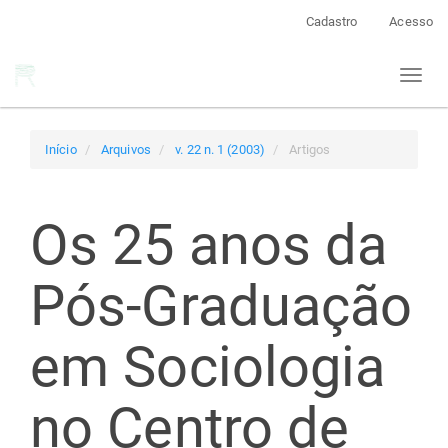
Navegação
Cadastro
Acesso
Principal
Conteúdo
Toggl
principal
naviga
Barra
Lateral
Início
Arquivos
v. 22 n. 1 (2003)
Artigos
Os 25 anos da
Pós-Graduação
em Sociologia
no Centro de