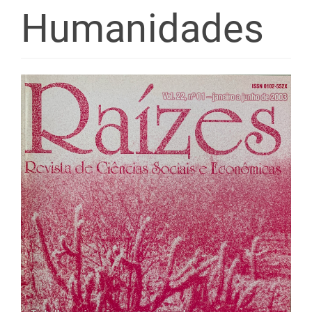
Humanidades
Barra
lateral
de
artigos