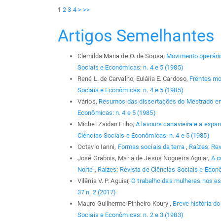
1
2
3
4
>
>>
Artigos Semelhantes
Clemilda Maria de O. de Sousa,
Movimento operário
Sociais e Econômicas: n. 4 e 5 (1985)
René L. de Carvalho, Euláiia E. Cardoso,
Frentes mo
Sociais e Econômicas: n. 4 e 5 (1985)
Vários,
Resumos das dissertações do Mestrado em
Econômicas: n. 4 e 5 (1985)
Michel Zaidan Filho,
A lavoura canavieira e a exp
Ciências Sociais e Econômicas: n. 4 e 5 (1985)
Octavio Ianni,
Formas sociais da terra
,
Raízes: Rev
José Grabois, Maria de Jesus Nogueira Aguiar,
A c
Norte
,
Raízes: Revista de Ciências Sociais e Econô
Vilênia V. P. Aguiar,
O trabalho das mulheres nos e
37 n. 2 (2017)
Mauro Guilherme Pinheiro Koury ,
Breve história 
Sociais e Econômicas: n. 2 e 3 (1983)