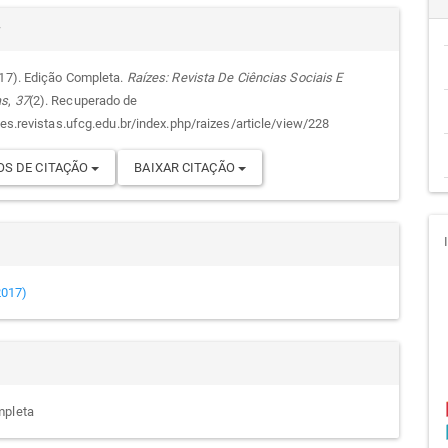
alhes
cipal
r
017). Edição Completa.
Raízes: Revista De Ciências Sociais E
as
,
37
(2). Recuperado de
go
zes.revistas.ufcg.edu.br/index.php/raizes/article/view/228
S DE CITAÇÃO
BAIXAR CITAÇÃO
(2017)
mpleta