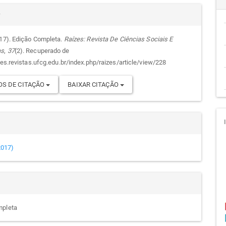
alhes
cipal
r
017). Edição Completa.
Raízes: Revista De Ciências Sociais E
as
,
37
(2). Recuperado de
go
zes.revistas.ufcg.edu.br/index.php/raizes/article/view/228
S DE CITAÇÃO
BAIXAR CITAÇÃO
(2017)
mpleta