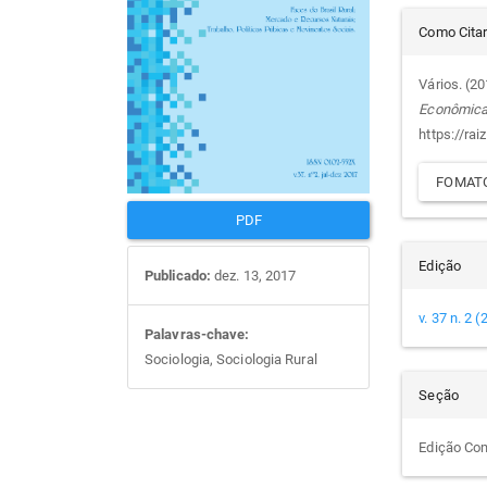
Det
artigos
prin
Como Cita
do
Vários. (2
Econômic
arti
https://rai
FOMATO
PDF
Edição
Publicado:
dez. 13, 2017
v. 37 n. 2 
Palavras-chave:
Sociologia, Sociologia Rural
Seção
Edição Co