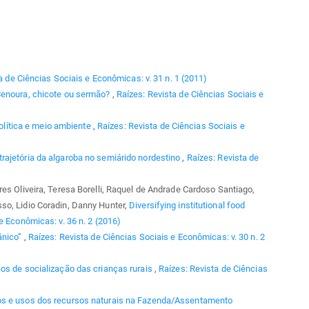
a de Ciências Sociais e Econômicas: v. 31 n. 1 (2011)
enoura, chicote ou sermão?
,
Raízes: Revista de Ciências Sociais e
olítica e meio ambiente
,
Raízes: Revista de Ciências Sociais e
trajetória da algaroba no semiárido nordestino
,
Raízes: Revista de
es Oliveira, Teresa Borelli, Raquel de Andrade Cardoso Santiago,
so, Lidio Coradin, Danny Hunter,
Diversifying institutional food
e Econômicas: v. 36 n. 2 (2016)
ânico”
,
Raízes: Revista de Ciências Sociais e Econômicas: v. 30 n. 2
os de socialização das crianças rurais
,
Raízes: Revista de Ciências
os e usos dos recursos naturais na Fazenda/Assentamento