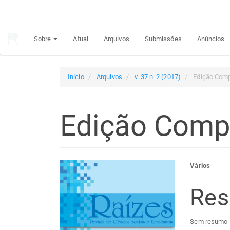
Navegação
Principal
Conteúdo
Sobre
Atual
Arquivos
Submissões
Anúncios
principal
Barra
Lateral
Início
Arquivos
v. 37 n. 2 (2017)
Edição Comp
Edição Comp
Barra
Con
Vários
lateral
do
Re
de
arti
Sem resumo