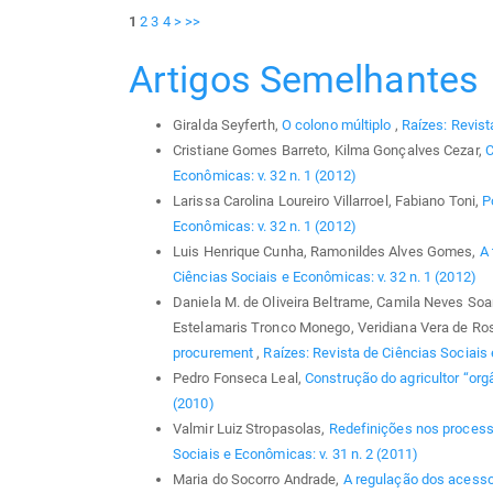
1
2
3
4
>
>>
Artigos Semelhantes
Giralda Seyferth,
O colono múltiplo
,
Raízes: Revist
Cristiane Gomes Barreto, Kilma Gonçalves Cezar,
C
Econômicas: v. 32 n. 1 (2012)
Larissa Carolina Loureiro Villarroel, Fabiano Toni,
P
Econômicas: v. 32 n. 1 (2012)
Luis Henrique Cunha, Ramonildes Alves Gomes,
A 
Ciências Sociais e Econômicas: v. 32 n. 1 (2012)
Daniela M. de Oliveira Beltrame, Camila Neves Soar
Estelamaris Tronco Monego, Veridiana Vera de Ros
procurement
,
Raízes: Revista de Ciências Sociais 
Pedro Fonseca Leal,
Construção do agricultor “org
(2010)
Valmir Luiz Stropasolas,
Redefinições nos process
Sociais e Econômicas: v. 31 n. 2 (2011)
Maria do Socorro Andrade,
A regulação dos acess