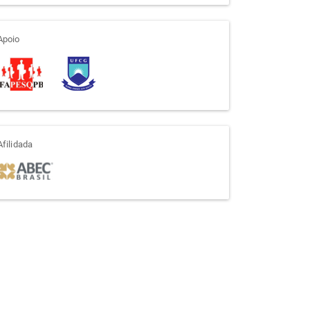
apoio
Apoio
afiliada
Afilidada