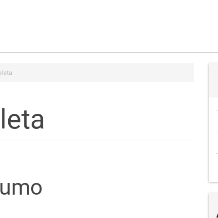
leta
leta
teúdo
sumo
go